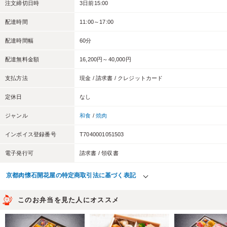
注文締切日時
3日前15:00
配達時間
11:00～17:00
配達時間幅
60分
配達無料金額
16,200円～40,000円
支払方法
現金 / 請求書 / クレジットカード
定休日
なし
ジャンル
和食
/
焼肉
インボイス登録番号
T7040001051503
電子発行可
請求書 / 領収書
京都肉懐石開花屋の特定商取引法に基づく表記
このお弁当を見た人にオススメ