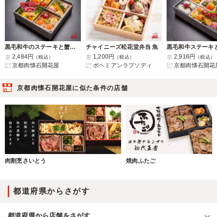
黒毛和牛のステーキと蟹いくらと四色手毬寿司の京都肉懐石弁当
チャイニーズ松花堂弁当 魚
2,484円
1,200円
2,916円
（税込）
（税込）
（税込）
京都肉懐石開花屋
ボヘミアンラプソディ
京都肉懐石開花
京都肉懐石開花屋に似た条件の店舗
肉割烹さいとう
焼肉ふたご
都道府県からさがす
都道府県から店舗をさがす