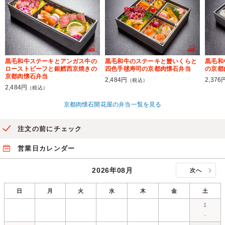
黒毛和牛ステーキとアンガス牛の
黒毛和牛のステーキと蟹いくらと
黒毛和
ローストビーフと銀鱈西京焼きの
四色手毬寿司の京都肉懐石弁当
の京都
京都肉懐石弁当
2,484円
2,376
（税込）
2,484円
（税込）
京都肉懐石開花屋の弁当一覧を見る
注文の前にチェック
営業日カレンダー
2026年08月
次へ
日
月
火
水
木
金
土
1
－