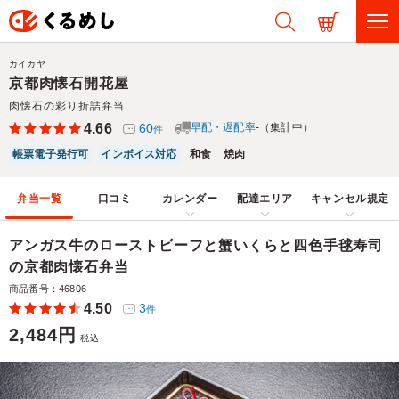
カイカヤ
京都肉懐石開花屋
肉懐石の彩り折詰弁当
4.66
60
早配・遅配率
-（集計中）
件
帳票電子発行可
インボイス対応
和食
焼肉
弁当一覧
口コミ
カレンダー
配達エリア
キャンセル規定
アンガス牛のローストビーフと蟹いくらと四色手毬寿司
の京都肉懐石弁当
商品番号：46806
4.50
3
件
2,484円
税込