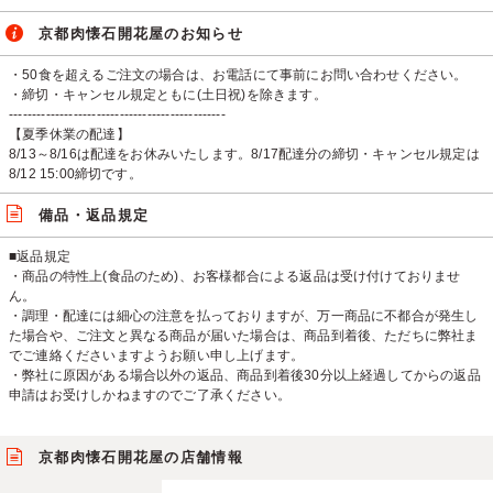
京都肉懐石開花屋のお知らせ
・50食を超えるご注文の場合は、お電話にて事前にお問い合わせください。
・締切・キャンセル規定ともに(土日祝)を除きます。
-----------------------------------------------
【夏季休業の配達】
8/13～8/16は配達をお休みいたします。8/17配達分の締切・キャンセル規定は
8/12 15:00締切です。
備品・返品規定
■返品規定
・商品の特性上(食品のため)、お客様都合による返品は受け付けておりませ
ん。
・調理・配達には細心の注意を払っておりますが、万一商品に不都合が発生し
た場合や、ご注文と異なる商品が届いた場合は、商品到着後、ただちに弊社ま
でご連絡くださいますようお願い申し上げます。
・弊社に原因がある場合以外の返品、商品到着後30分以上経過してからの返品
申請はお受けしかねますのでご了承ください。
京都肉懐石開花屋の店舗情報