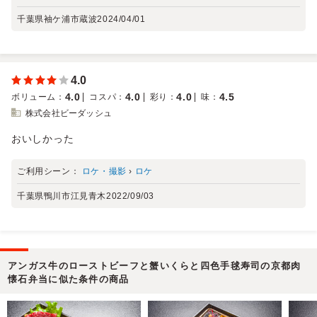
千葉県袖ケ浦市蔵波
2024/04/01
4.0
4.0
4.0
4.0
4.5
ボリューム
：
コスパ
：
彩り
：
味
：
株式会社ビーダッシュ
おいしかった
ご利用シーン：
ロケ・撮影
›
ロケ
千葉県鴨川市江見青木
2022/09/03
アンガス牛のローストビーフと蟹いくらと四色手毬寿司の京都肉
懐石弁当に似た条件の商品