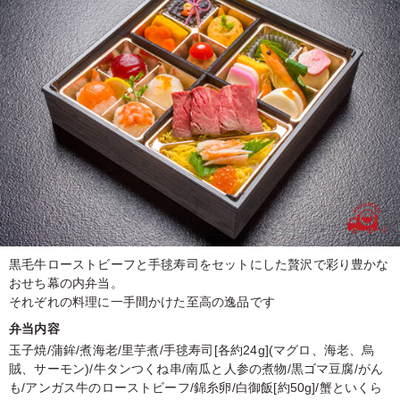
黒毛牛ローストビーフと手毬寿司をセットにした贅沢で彩り豊かな
おせち幕の内弁当。
それぞれの料理に一手間かけた至高の逸品です
弁当内容
玉子焼/蒲鉾/煮海老/里芋煮/手毬寿司[各約24g](マグロ、海老、烏
賊、サーモン)/牛タンつくね串/南瓜と人参の煮物/黒ゴマ豆腐/がん
も/アンガス牛のローストビーフ/錦糸卵/白御飯[約50g]/蟹といくら