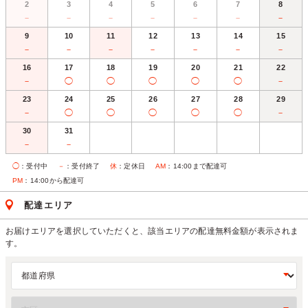
2
3
4
5
6
7
8
－
－
－
－
－
－
－
9
10
11
12
13
14
15
－
－
－
－
－
－
－
16
17
18
19
20
21
22
－
◯
◯
◯
◯
◯
－
23
24
25
26
27
28
29
－
◯
◯
◯
◯
◯
－
30
31
－
－
◯
：受付中
－
：受付終了
休
：定休日
AM
：14:00まで配達可
PM
：14:00から配達可
配達エリア
お届けエリアを選択していただくと、該当エリアの配達無料金額が表示されま
す。