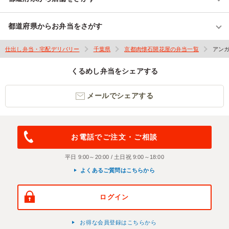
都道府県からお弁当をさがす
仕出し弁当・宅配デリバリー
千葉県
京都肉懐石開花屋の弁当一覧
アン
くるめし弁当をシェアする
メールでシェアする
お電話でご注文・ご相談
平日 9:00～20:00 / 土日祝 9:00～18:00
よくあるご質問はこちらから
ログイン
お得な会員登録はこちらから