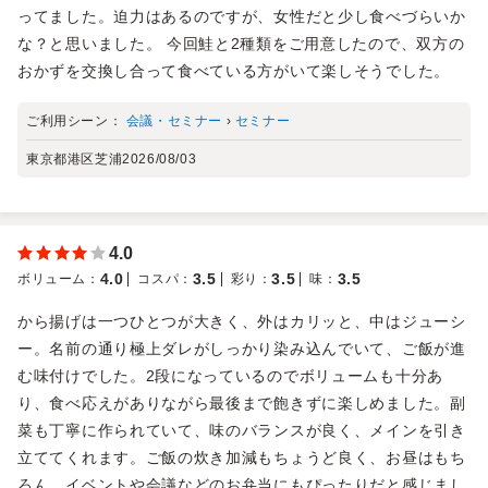
ってました。迫力はあるのですが、女性だと少し食べづらいか
な？と思いました。 今回鮭と2種類をご用意したので、双方の
おかずを交換し合って食べている方がいて楽しそうでした。
ご利用シーン：
会議・セミナー
›
セミナー
東京都港区芝浦
2026/08/03
4.0
4.0
3.5
3.5
3.5
ボリューム
：
コスパ
：
彩り
：
味
：
から揚げは一つひとつが大きく、外はカリッと、中はジューシ
ー。名前の通り極上ダレがしっかり染み込んでいて、ご飯が進
む味付けでした。2段になっているのでボリュームも十分あ
り、食べ応えがありながら最後まで飽きずに楽しめました。副
菜も丁寧に作られていて、味のバランスが良く、メインを引き
立ててくれます。ご飯の炊き加減もちょうど良く、お昼はもち
ろん、イベントや会議などのお弁当にもぴったりだと感じまし