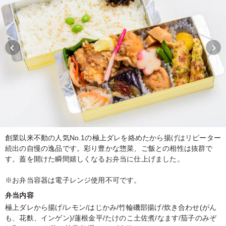
創業以来不動の人気No.1の極上ダレを絡めたから揚げはリピーター
続出の自慢の逸品です。彩り豊かな惣菜、ご飯との相性は抜群で
す。蓋を開けた瞬間嬉しくなるお弁当に仕上げました。
※お弁当容器は電子レンジ使用不可です。
弁当内容
極上ダレから揚げ/レモン/はじかみ/竹輪磯部揚げ/炊き合わせ(がん
も、花麩、インゲン)/蓮根金平/たけのこ土佐煮/なます/茄子のみぞ