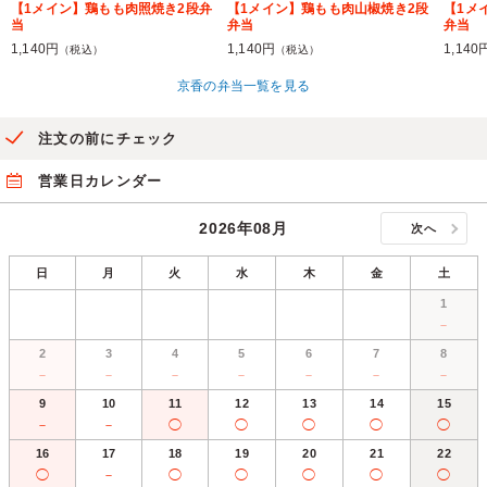
【1メイン】鶏もも肉照焼き2段弁
【1メイン】鶏もも肉山椒焼き2段
【1メ
当
弁当
弁当
1,140円
1,140円
1,140
（税込）
（税込）
京香の弁当一覧を見る
注文の前にチェック
営業日カレンダー
2026年08月
次へ
日
月
火
水
木
金
土
1
－
2
3
4
5
6
7
8
－
－
－
－
－
－
－
9
10
11
12
13
14
15
－
－
◯
◯
◯
◯
◯
16
17
18
19
20
21
22
◯
－
◯
◯
◯
◯
◯