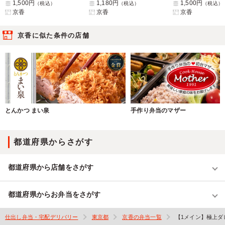
1,500円
1,180円
1,500円
（税込）
（税込）
（税込）
京香
京香
京香
京香に似た条件の店舗
とんかつ まい泉
手作り弁当のマザー
都道府県からさがす
都道府県から店舗をさがす
都道府県からお弁当をさがす
仕出し弁当・宅配デリバリー
東京都
京香の弁当一覧
【1メイン】極上ダ