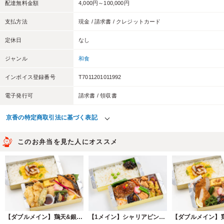
配達無料金額
4,000円～100,000円
支払方法
現金 / 請求書 / クレジットカード
定休日
なし
ジャンル
和食
インボイス登録番号
T7011201011992
電子発行可
請求書 / 領収書
京香の特定商取引法に基づく表記
このお弁当を見た人にオススメ
【ダブルメイン】鶏天&銀鮭西京漬け2段弁当
【1メイン】シャリアピンソースハンバーグ2段弁当