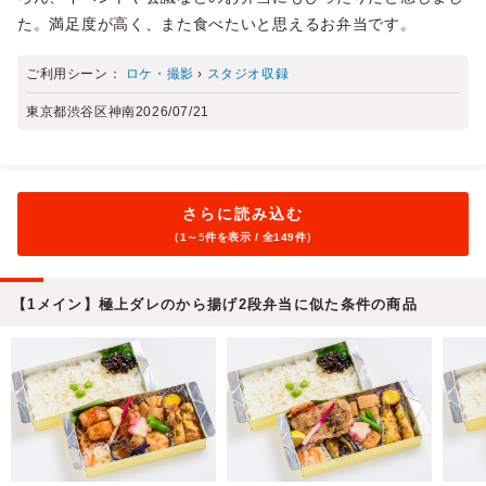
た。満足度が高く、また食べたいと思えるお弁当です。
ご利用シーン：
ロケ・撮影
›
スタジオ収録
東京都渋谷区神南
2026/07/21
さらに読み込む
（1～
5
件を表示 / 全149件）
【1メイン】極上ダレのから揚げ2段弁当に似た条件の商品