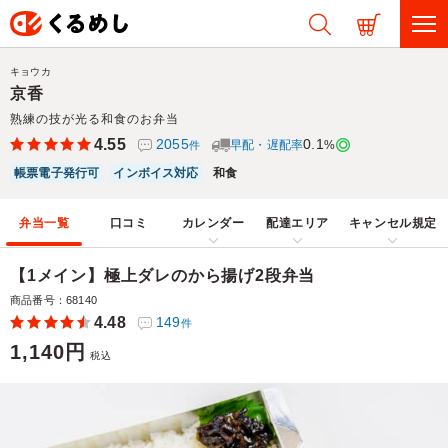
キョウカ
京香
熟練の技が光る和食のお弁当
4.55
2055
0.1
早配・遅配率
%
件
帳票電子発行可
インボイス対応
和食
弁当一覧
口コミ
カレンダー
配達エリア
キャンセル規定
【1メイン】極上ダレのから揚げ2段弁当
商品番号：68140
4.48
149
件
1,140円
税込