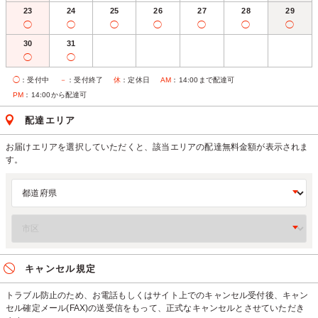
23
24
25
26
27
28
29
◯
◯
◯
◯
◯
◯
◯
30
31
◯
◯
◯
：受付中
－
：受付終了
休
：定休日
AM
：14:00まで配達可
PM
：14:00から配達可
配達エリア
お届けエリアを選択していただくと、該当エリアの配達無料金額が表示されま
す。
キャンセル規定
トラブル防止のため、お電話もしくはサイト上でのキャンセル受付後、キャン
セル確定メール(FAX)の送受信をもって、正式なキャンセルとさせていただき