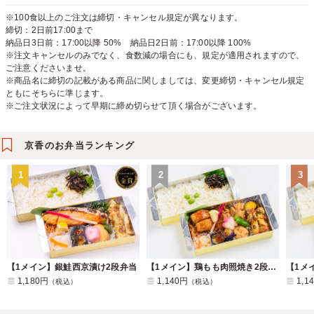
※100食以上のご注文は締切・キャンセル規定が異なります。
締切：2日前17:00まで
納品日3日前：17:00以降 50% 納品日2日前：17:00以降 100%
※注文キャンセルのみでなく、食数減の場合にも、規定が適用されますので、
ご注意くださいませ。
※商品名に締切の記載がある商品に関しましては、変更締切・キャンセル規定
ともにそちらに準じます。
※ご注文状況によって早期に締め切らせて頂く場合がございます。
京香のお弁当ランキング
1
2
3
【1メイン】銀鮭西京漬け2段弁当
【1メイン】鶏もも肉照焼き2段弁当
1,180円
1,140円
1,1
（税込）
（税込）