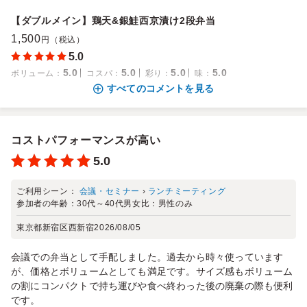
【ダブルメイン】鶏天&銀鮭西京漬け2段弁当
1,500
円（税込）
5.0
5.0
5.0
5.0
5.0
ボリューム
：
コスパ
：
彩り
：
味
：
すべてのコメントを見る
コストパフォーマンスが高い
5.0
ご利用シーン：
会議・セミナー
›
ランチミーティング
参加者の年齢：
30代～40代
男女比：
男性のみ
東京都新宿区西新宿
2026/08/05
会議での弁当として手配しました。過去から時々使っています
が、価格とボリュームとしても満足です。サイズ感もボリューム
の割にコンパクトで持ち運びや食べ終わった後の廃棄の際も便利
です。