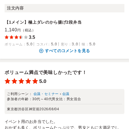
注文内容
【1メイン】極上ダレのから揚げ2段弁当
1,140
円（税込）
3.5
5.0
5.0
3.0
5.0
ボリューム
：
コスパ
：
彩り
：
味
：
すべてのコメントを見る
ボリューム満点で美味しかったです！
5.0
ご利用シーン：
会議・セミナー
›
会議
参加者の年齢：
30代～40代
男女比：
男女混合
東京都渋谷区神宮前
2026/08/04
イベント用のお弁当でした。
おかずも多く、ボリュームたっぷりで、男女ともに大満足でし