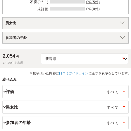
不満(0.5-1)
0%(5件)
未評価
0%(0件)
男女比
参加者の年齢
2,054
件
1～
20
件を表示
※投稿頂いた内容は
口コミガイドライン
に基づき表示をしています。
絞り込み
評価
男女比
参加者の年齢