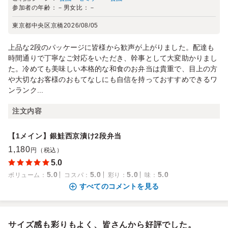
参加者の年齢：
－
男女比：
－
東京都中央区京橋
2026/08/05
上品な2段のパッケージに皆様から歓声が上がりました。配達も
時間通りで丁寧なご対応をいただき、幹事として大変助かりまし
た。冷めても美味しい本格的な和食のお弁当は貴重で、目上の方
や大切なお客様のおもてなしにも自信を持っておすすめできるワ
ンランク...
注文内容
【1メイン】銀鮭西京漬け2段弁当
1,180
円（税込）
5.0
5.0
5.0
5.0
5.0
ボリューム
：
コスパ
：
彩り
：
味
：
すべてのコメントを見る
サイズ感も彩りもよく、皆さんから好評でした。