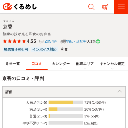
キョウカ
京香
熟練の技が光る和食のお弁当
4.55
2054
0.1
早配・遅配率
%
件
帳票電子発行可
インボイス対応
和食
弁当一覧
口コミ
カレンダー
配達エリア
キャンセル規定
京香の口コミ・評判
評価
大満足(4.5-5)
71%(1453件)
満足(3.5-4)
26%(537件)
普通(2.5-3)
3%(55件)
やや不満(1.5-2)
0%(4件)