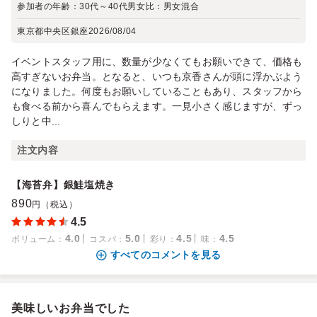
参加者の年齢：
30代～40代
男女比：
男女混合
東京都中央区銀座
2026/08/04
イベントスタッフ用に、数量が少なくてもお願いできて、価格も
高すぎないお弁当。となると、いつも京香さんが頭に浮かぶよう
になりました。何度もお願いしていることもあり、スタッフから
も食べる前から喜んでもらえます。一見小さく感じますが、ずっ
しりと中...
注文内容
【海苔弁】銀鮭塩焼き
890
円（税込）
4.5
4.0
5.0
4.5
4.5
ボリューム
：
コスパ
：
彩り
：
味
：
すべてのコメントを見る
美味しいお弁当でした