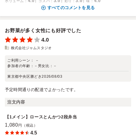
4.0
3.0
3.0
4.0
ボリューム
：
コスパ
：
彩り
：
味
：
すべてのコメントを見る
お野菜が多く女性にも好評でした
4.0
株式会社ジャムスタジオ
ご利用シーン：
－
参加者の年齢：
－
男女比：
－
東京都中央区勝どき
2026/08/03
予定時間通りの配達でよかったです。
注文内容
【1メイン】ロースとんかつ2段弁当
1,080
円（税込）
4.5