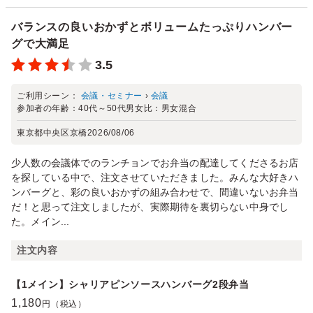
バランスの良いおかずとボリュームたっぷりハンバー
グで大満足
3.5
ご利用シーン：
会議・セミナー
›
会議
参加者の年齢：
40代～50代
男女比：
男女混合
東京都中央区京橋
2026/08/06
少人数の会議体でのランチョンでお弁当の配達してくださるお店
を探している中で、注文させていただきました。みんな大好きハ
ンバーグと、彩の良いおかずの組み合わせで、間違いないお弁当
だ！と思って注文しましたが、実際期待を裏切らない中身でし
た。メイン...
注文内容
【1メイン】シャリアピンソースハンバーグ2段弁当
1,180
円（税込）