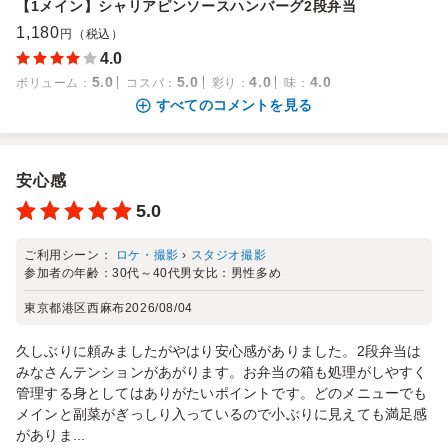
【1メイン】シャリアピンソースハンバーグ2段弁当
1,180
円（税込）
4.0
5.0
5.0
4.0
4.0
ボリューム
：
コスパ
：
彩り
：
味
：
すべてのコメントを見る
安心感
5.0
ご利用シーン：
ロケ・撮影
›
スタジオ撮影
参加者の年齢：
30代～40代
男女比：
男性多め
東京都港区西麻布
2026/08/04
久しぶりに頼みましたがやはり安心感がありました。2段弁当は
みなさんテンションがあがります。お弁当の箱も処理がしやすく
管理する身としてはありがたいポイントです。どのメニューでも
メインと副菜がぎっしり入っているので小ぶりに見えても満足感
がありま...