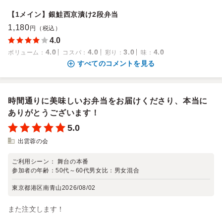
【1メイン】銀鮭西京漬け2段弁当
1,180
円（税込）
4.0
4.0
4.0
3.0
4.0
ボリューム
：
コスパ
：
彩り
：
味
：
すべてのコメントを見る
時間通りに美味しいお弁当をお届けくださり、本当に
ありがとうございます！
5.0
出雲蓉の会
ご利用シーン：
舞台の本番
参加者の年齢：
50代～60代
男女比：
男女混合
東京都港区南青山
2026/08/02
また注文します！