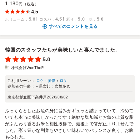
1,180
円（税込）
4.5
5.0
4.5
5.0
5.0
ボリューム
：
コスパ
：
彩り
：
味
：
すべてのコメントを見る
韓国のスタッフたちが美味しいと喜んでました。
5.0
株式会社WonTheFull
ご利用シーン：
ロケ・撮影
›
ロケ
参加者の年齢：
－
男女比：
女性多め
東京都杉並区下高井戸
2026/08/02
ふっくらとしたお魚の身に旨みがギュッと詰まっていて、冷めて
いても本当に美味しかったです！絶妙な塩加減とお魚の上質な脂
がふんわり香るお米と相性抜群で、最後まで箸が止まりませんで
した。彩り豊かな副菜もやさしい味わいでバランスが良く、お腹
も心も大...