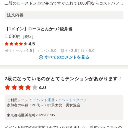
二段のローストンカツ弁当ですがこれで1000円ならコストパフ...
注文内容
【1メイン】ロースとんかつ2段弁当
1,080
円（税込）
4.5
4.5
5.0
2.5
5.0
ボリューム
：
コスパ
：
彩り
：
味
：
すべてのコメントを見る
2段になっているのがとてもテンションがあがります！
4.0
ご利用シーン：
イベント運営
›
イベントスタッフ
参加者の年齢：
20代～30代
男女比：
男女混合
東京都港区浜松町
2026/08/05
イベント用で今回注文させていただきました。以前からこちらの