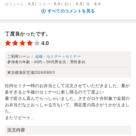
4.5
5.0
4.5
4.0
ボリューム
：
コスパ
：
彩り
：
味
：
すべてのコメントを見る
丁度良かったです。
4.0
ご利用シーン：
会議・セミナー
›
セミナー
参加者の年齢：
40代～50代
男女比：
男性多め
東京都港区芝浦
2026/08/03
社内セミナー時のお弁当として注文させていただきました。量が
多すぎると午後のセミナーに差し障るので丁度よい
量で皆さん喜んでらっしゃいました。さすがロケ弁対象で金賞の
お弁当だなとおっしゃる方もいて、満足度の高さがうかがえまし
た。
またリピート...
注文内容