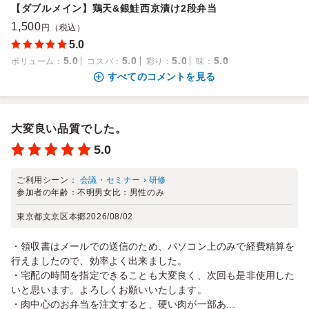
【ダブルメイン】鶏天&銀鮭西京漬け2段弁当
1,500
円（税込）
5.0
5.0
5.0
5.0
5.0
ボリューム
：
コスパ
：
彩り
：
味
：
すべてのコメントを見る
大変良い品質でした。
5.0
ご利用シーン：
会議・セミナー
›
研修
参加者の年齢：
不明
男女比：
男性のみ
東京都文京区本郷
2026/08/02
・領収書はメールでの送信のため、パソコン上のみで経費精算を
行えましたので、効率よく出来ました。
・宅配の時間を指定できることも大変良く、次回も是非使用した
いと思います。よろしくお願いいたします。
・肉中心のお弁当を注文すると、硬い肉が一部あ...