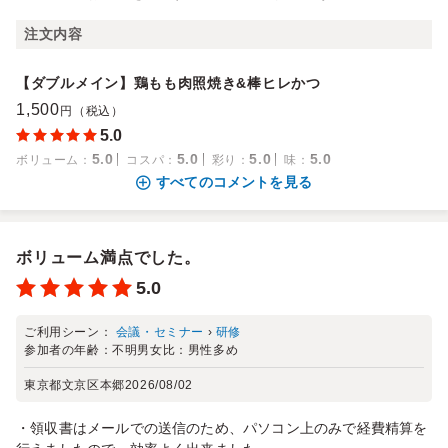
注文内容
【ダブルメイン】鶏もも肉照焼き&棒ヒレかつ
1,500
円（税込）
5.0
5.0
5.0
5.0
5.0
ボリューム
：
コスパ
：
彩り
：
味
：
すべてのコメントを見る
ボリューム満点でした。
5.0
ご利用シーン：
会議・セミナー
›
研修
参加者の年齢：
不明
男女比：
男性多め
東京都文京区本郷
2026/08/02
・領収書はメールでの送信のため、パソコン上のみで経費精算を