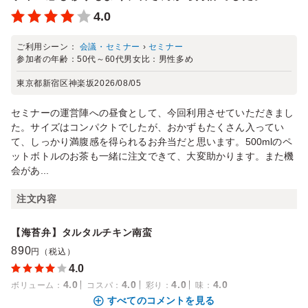
4.0
ご利用シーン：
会議・セミナー
›
セミナー
参加者の年齢：
50代～60代
男女比：
男性多め
東京都新宿区神楽坂
2026/08/05
セミナーの運営陣への昼食として、今回利用させていただきまし
た。サイズはコンパクトでしたが、おかずもたくさん入ってい
て、しっかり満腹感を得られるお弁当だと思います。500mlのペ
ットボトルのお茶も一緒に注文できて、大変助かります。また機
会があ...
注文内容
【海苔弁】タルタルチキン南蛮
890
円（税込）
4.0
4.0
4.0
4.0
4.0
ボリューム
：
コスパ
：
彩り
：
味
：
すべてのコメントを見る