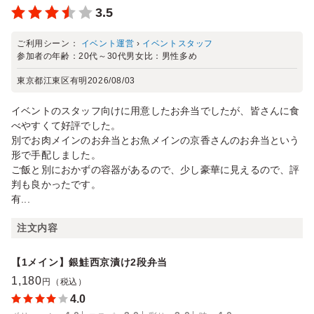
3.5
ご利用シーン：
イベント運営
›
イベントスタッフ
参加者の年齢：
20代～30代
男女比：
男性多め
東京都江東区有明
2026/08/03
イベントのスタッフ向けに用意したお弁当でしたが、皆さんに食
べやすくて好評でした。
別でお肉メインのお弁当とお魚メインの京香さんのお弁当という
形で手配しました。
ご飯と別におかずの容器があるので、少し豪華に見えるので、評
判も良かったです。
有...
注文内容
【1メイン】銀鮭西京漬け2段弁当
1,180
円（税込）
4.0