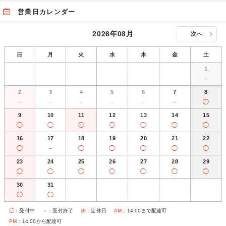
営業日カレンダー
2026年08月
次へ
日
月
火
水
木
金
土
1
－
2
3
4
5
6
7
8
－
－
－
－
－
－
◯
9
10
11
12
13
14
15
◯
◯
◯
◯
◯
◯
◯
16
17
18
19
20
21
22
◯
－
◯
◯
◯
◯
◯
23
24
25
26
27
28
29
◯
◯
◯
◯
◯
◯
◯
30
31
◯
◯
◯
：受付中
－
：受付終了
休
：定休日
AM
：14:00まで配達可
PM
：14:00から配達可