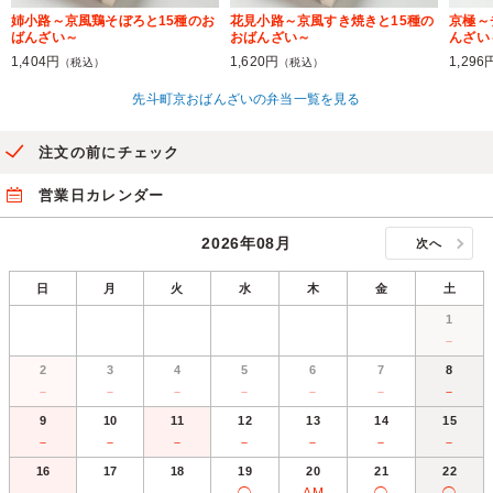
姉小路～京風鶏そぼろと15種のお
花見小路～京風すき焼きと15種の
京極～
ばんざい～
おばんざい～
んざい
1,404円
1,620円
1,296
（税込）
（税込）
先斗町京おばんざいの弁当一覧を見る
注文の前にチェック
営業日カレンダー
2026年08月
次へ
日
月
火
水
木
金
土
1
－
2
3
4
5
6
7
8
－
－
－
－
－
－
－
9
10
11
12
13
14
15
－
－
－
－
－
－
－
16
17
18
19
20
21
22