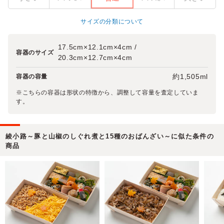
サイズの分類について
17.5cm×12.1cm×4cm /
容器のサイズ
20.3cm×12.7cm×4cm
約1,505ml
容器の容量
※こちらの容器は形状の特徴から、調整して容量を査定していま
す。
綾小路～豚と山椒のしぐれ煮と15種のおばんざい～に似た条件の
商品