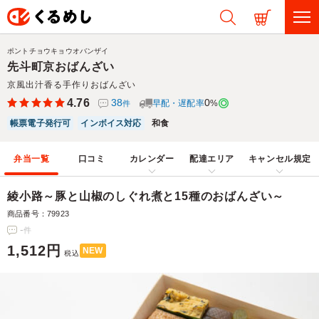
ポントチョウキョウオバンザイ
先斗町京おばんざい
京風出汁香る手作りおばんざい
4.76
38
0
早配・遅配率
%
件
帳票電子発行可
インボイス対応
和食
弁当一覧
口コミ
カレンダー
配達エリア
キャンセル規定
綾小路～豚と山椒のしぐれ煮と15種のおばんざい～
商品番号：79923
-
件
1,512円
NEW
税込