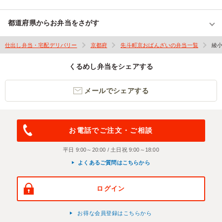
都道府県からお弁当をさがす
仕出し弁当・宅配デリバリー
京都府
先斗町京おばんざいの弁当一覧
綾
くるめし弁当をシェアする
メールでシェアする
お電話でご注文・ご相談
平日 9:00～20:00 / 土日祝 9:00～18:00
よくあるご質問はこちらから
ログイン
お得な会員登録はこちらから