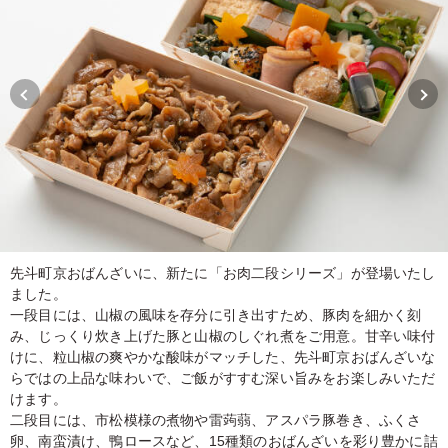
先斗町京おばんざいに、新たに「お肉二段シリーズ」が登場いたし
ました。
一段目には、山椒の風味を存分に引き出すため、豚肉を細かく刻
み、じっくり炊き上げた豚と山椒のしぐれ煮をご用意。甘辛い味付
けに、粒山椒の爽やかな酸味がマッチした、先斗町京おばんざいな
らではの上品な味わいで、ご飯がすすむ深い旨みをお楽しみいただ
けます。
二段目には、市松模様の煮物や雷蒟蒻、アスパラ豚巻き、ふくさ
卵、南蛮漬け、鴨ロースなど、15種類のおばんざいを彩り豊かに詰