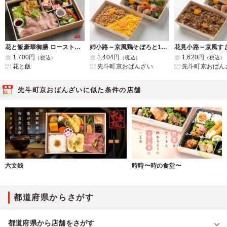
花と飯豪華御膳 ローストビーフ重×鶏の柚子胡椒焼き
姉小路～京風鶏そぼろと15種のおばんざい～
1,700円
1,404円
1,620円
（税込）
（税込）
（税込）
花と飯
先斗町京おばんざい
先斗町京おばん
先斗町京おばんざいに似た条件の店舗
六文銭
時時〜時の食堂〜
都道府県からさがす
都道府県から店舗をさがす