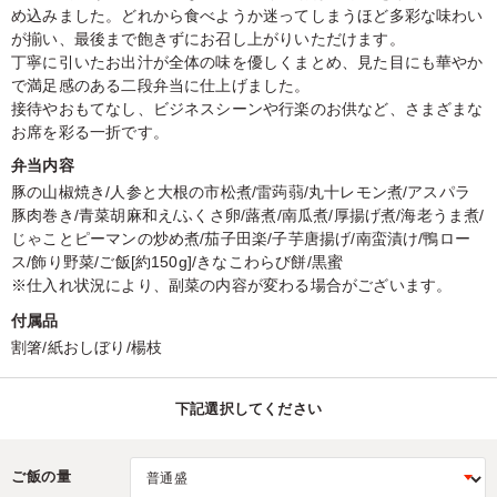
め込みました。どれから食べようか迷ってしまうほど多彩な味わい
が揃い、最後まで飽きずにお召し上がりいただけます。
丁寧に引いたお出汁が全体の味を優しくまとめ、見た目にも華やか
で満足感のある二段弁当に仕上げました。
接待やおもてなし、ビジネスシーンや行楽のお供など、さまざまな
お席を彩る一折です。
弁当内容
豚の山椒焼き/人参と大根の市松煮/雷蒟蒻/丸十レモン煮/アスパラ
豚肉巻き/青菜胡麻和え/ふくさ卵/蕗煮/南瓜煮/厚揚げ煮/海老うま煮/
じゃことピーマンの炒め煮/茄子田楽/子芋唐揚げ/南蛮漬け/鴨ロー
ス/飾り野菜/ご飯[約150g]/きなこわらび餅/黒蜜
※仕入れ状況により、副菜の内容が変わる場合がございます。
付属品
割箸/紙おしぼり/楊枝
下記選択してください
ご飯の量