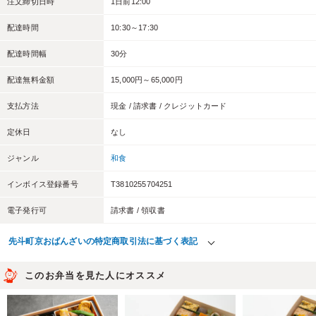
注文締切日時
1日前12:00
配達時間
10:30～17:30
配達時間幅
30分
配達無料金額
15,000円～65,000円
支払方法
現金 / 請求書 / クレジットカード
定休日
なし
ジャンル
和食
インボイス登録番号
T3810255704251
電子発行可
請求書 / 領収書
先斗町京おばんざいの特定商取引法に基づく表記
このお弁当を見た人にオススメ