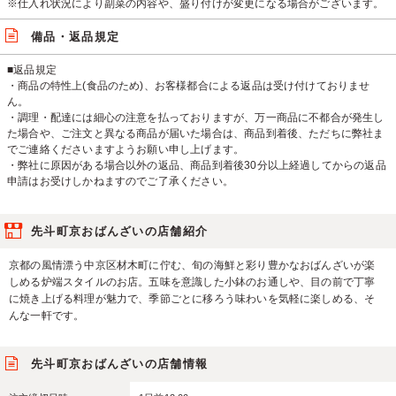
※仕入れ状況により副菜の内容や、盛り付けが変更になる場合がございます。
備品・返品規定
■返品規定
・商品の特性上(食品のため)、お客様都合による返品は受け付けておりませ
ん。
・調理・配達には細心の注意を払っておりますが、万一商品に不都合が発生し
た場合や、ご注文と異なる商品が届いた場合は、商品到着後、ただちに弊社ま
でご連絡くださいますようお願い申し上げます。
・弊社に原因がある場合以外の返品、商品到着後30分以上経過してからの返品
申請はお受けしかねますのでご了承ください。
先斗町京おばんざいの店舗紹介
京都の風情漂う中京区材木町に佇む、旬の海鮮と彩り豊かなおばんざいが楽
しめる炉端スタイルのお店。五味を意識した小鉢のお通しや、目の前で丁寧
に焼き上げる料理が魅力で、季節ごとに移ろう味わいを気軽に楽しめる、そ
んな一軒です。
先斗町京おばんざいの店舗情報