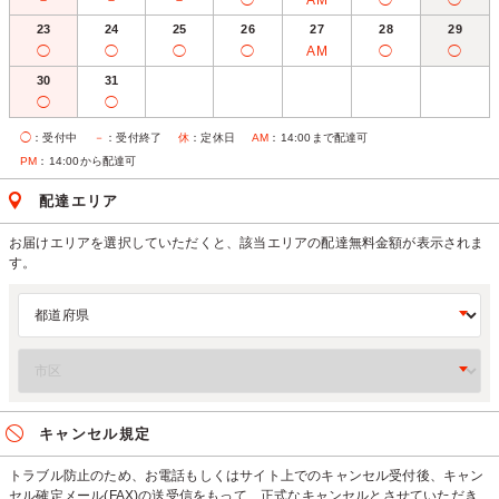
－
－
－
◯
AM
◯
◯
23
24
25
26
27
28
29
◯
◯
◯
◯
AM
◯
◯
30
31
◯
◯
◯
：受付中
－
：受付終了
休
：定休日
AM
：14:00まで配達可
PM
：14:00から配達可
配達エリア
お届けエリアを選択していただくと、該当エリアの配達無料金額が表示されま
す。
キャンセル規定
トラブル防止のため、お電話もしくはサイト上でのキャンセル受付後、キャン
セル確定メール(FAX)の送受信をもって、正式なキャンセルとさせていただき