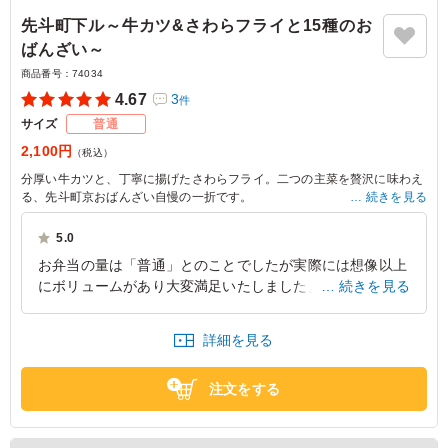
先斗町下ル～牛カツ&さわらフライと15種のお
ばんざい～
商品番号：
74034
4.67
3
件
サイズ
普通
2,100円
（税込）
分厚い牛カツと、丁寧に揚げたさわらフライ。二つの主菜を贅沢に味わえ
る、先斗町京おばんざい自慢の一折です。
続きを見る
食べ応えのある牛カツと、やさしい味わいのさわらフライが織りなす、満
足感のある内容に仕立てました。
5.0
15品のおばんざいには、市松煮や雷蒟蒻、鴨ロース、アスパラ豚巻き、丁
お弁当の量は「普通」とのことでしたが実際には想像以上
寧に焼き上げたふくさ卵、茄子田楽、子芋唐揚げなどを彩り豊かに詰め込
にボリュームがあり大変満足いたしました。 梱包も丁寧
続きを見る
み、一品一品に職人の丁寧な手仕事を感じながらお楽しみいただけます。
お出汁のやさしい風味が全体を上品にまとめ、味わいに奥行きと華やかさ
で、味も良く、京都らしさも感じられる内容で非常に満足
を添えました。
度が高かったです。 またリピートしたくなる素敵なお弁
詳細を見る
接待や会食、行楽など、さまざまなシーンで喜ばれる特別な一折です。
当でした。
京都府京田辺市大住
2026/03/19
注文をする