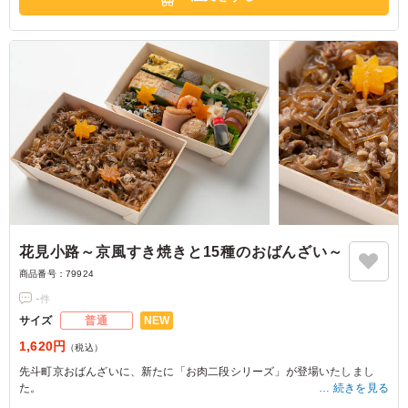
花見小路～京風すき焼きと15種のおばんざい～
商品番号：
79924
-
件
NEW
サイズ
普通
1,620円
（税込）
先斗町京おばんざいに、新たに「お肉二段シリーズ」が登場いたしまし
た。
続きを見る
一段目には、京料理らしいやさしい味付けで仕上げた京風すき焼きをご用