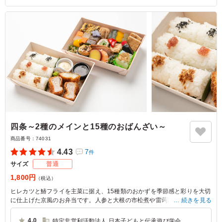
四条～2種のメインと15種のおばんざい～
商品番号：
74031
4.43
7
件
サイズ
普通
1,800円
（税込）
ヒレカツと鰆フライを主菜に据え、15種類のおかずを季節感と彩りを大切
に仕上げた京風のお弁当です。人参と大根の市松煮や雷蒟蒻、南瓜煮、ア
続きを見る
スパラ豚巻きなど、丁寧に調えた副菜が揃い、鴨ロースや海老うま煮も加
わり食卓を豊かに彩ります。繊細なお出汁の味わいが全体に調和をもたら
4.0
特定非営利活動法人 日本子どもと伝承遊び学会