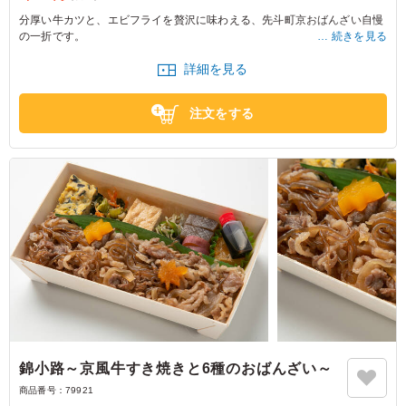
分厚い牛カツと、エビフライを贅沢に味わえる、先斗町京おばんざい自慢
の一折です。
続きを見る
見た目にも分厚い牛カツは、肉肉しく食べ応え抜群。付属のソースをたっ
詳細を見る
ぷりかけてお召し上がりいただくことで、牛肉の旨みをより一層お楽しみ
いただけます。エビフライは、さっくりとした食感に仕上げ、冷めた状態
でも美味しくお召し上がりいただけます。付属のタルタルソースと合わせ
注文をする
てお楽しみください。
15品のおばんざいには、市松煮や雷蒟蒻、鴨ロース、アスパラ豚巻き、丁
寧に焼き上げたふくさ卵、茄子田楽、子芋唐揚げなどを彩り豊かに詰め込
み、一品一品に職人の丁寧な手仕事を感じながらお楽しみいただけます。
お出汁のやさしい風味が全体を上品にまとめ、味わいに奥行きと華やかさ
を添えました。
接待や会食、行楽など、さまざまなシーンで喜ばれる特別な一折です。
錦小路～京風牛すき焼きと6種のおばんざい～
商品番号：
79921