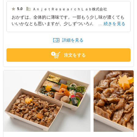
ど、手間ひまかけた副菜が揃い、鴨ロースや海老うま煮なども加わり華や
かな内容に。丁寧にとったお出汁が全体をやさしくまとめ、接待やおもて
5.0
ＡｎｊｅｔＲｅｓｅａｒｃｈＬａｂ株式会社
なし、会議や行楽など、さまざまな場面に上品な印象を添えるお弁当で
おかずは、全体的に薄味です。一部もう少し味が濃くても
す。
いいかなとも思いますが、少しずついろんな種類があるの
続きを見る
で、このくらいの味の方がたくさん食べれて健康にも良さ
そうです。
詳細を見る
京都府京都市西京区御陵大原
2026/06/04
注文をする