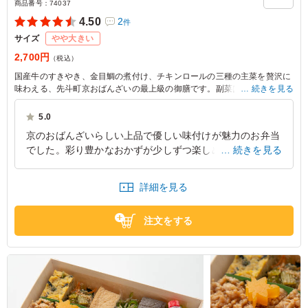
商品番号：
74037
4.50
2
件
サイズ
やや大きい
2,700円
（税込）
国産牛のすきやき、金目鯛の煮付け、チキンロールの三種の主菜を贅沢に
味わえる、先斗町京おばんざいの最上級の御膳です。副菜は、人参と大根
続きを見る
の市松煮、豚の角煮、雷蒟蒻、タコ柔らか煮、アスパラ豚肉巻き、ふくさ
卵をはじめ、計18種を丁寧に盛り込み、彩り・味わい・食感のバランスに
5.0
細心の注意を払いました。芳醇なお出汁の香りが優しく包み込み、一品一
京のおばんざいらしい上品で優しい味付けが魅力のお弁当
品に込めた真心が伝わる味わいです。接待やおもてなし、大切なひととき
でした。彩り豊かなおかずが少しずつ楽しめるため、最後
続きを見る
にふさわしい特別な御膳として自信をもってお届けします。
まで飽きることなくいただけます。見た目も華やかで、会
議や来客時のおもてなしにもぴったりです。野菜を中心と
詳細を見る
したバランスの良い内容で、年齢を問わず好評だと感じま
した。ボリュームもちょうど良く、また利用したいと思え
注文をする
る満足度の高いお弁当でした。
大阪府高槻市桜ケ丘北町
2026/08/01