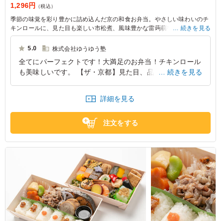
1,296円
（税込）
季節の味覚を彩り豊かに詰め込んだ京の和食お弁当。やさしい味わいのチ
キンロールに、見た目も楽しい市松煮、風味豊かな雷蒟蒻や丸十レモン
続きを見る
煮、アスパラ豚巻きなど、素材の旨みを生かしたおかずが10種類。丁寧に
とったお出汁が心と体に染みわたり、ひと口ごとに和のぬくもりが広がり
5.0
株式会社ゆうゆう塾
ます。会議はもちろん、行楽や行事などに上品な印象を添えられるお弁当
全てにパーフェクトです！大満足のお弁当！チキンロール
です。
も美味しいです。 【ザ・京都】見た目、品良く、おかず
続きを見る
の種類も沢山に丁寧に作られているお弁当です。 手抜き
が無い、きめ細やかな心遣いが感じられてとても嬉しくな
詳細を見る
るお弁当です。 お味は当然、美味しすぎます。大ファ
ン！
注文をする
京都府京都市西京区大枝北沓掛町
2025/10/03