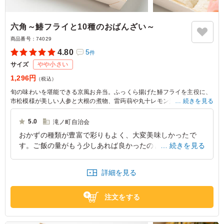
六角～鰆フライと10種のおばんざい～
商品番号：
74029
4.80
5
件
サイズ
やや小さい
1,296円
（税込）
旬の味わいを堪能できる京風お弁当。ふっくら揚げた鰆フライを主役に、
市松模様が美しい人参と大根の煮物、雷蒟蒻や丸十レモン煮、アスパラ豚
続きを見る
巻きなど彩り豊かな10種類のおかずを丁寧に盛り付けました。お出汁のや
さしい風味が全体を包み込み、心に沁みる味わいに。会議や行楽、季節の
5.0
滝ノ町自治会
行事など、さまざまな場面に華を添える逸品です。
おかずの種類が豊富で彩りもよく、大変美味しかったで
す。ご飯の量がもう少しあれば良かったのと、わらび餅に
続きを見る
ついていた黒蜜をお醤油だと思った方がおられました。型
抜き等もあり、可愛かったです。
詳細を見る
京都府長岡京市滝ノ町
2026/01/12
注文をする