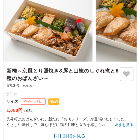
新橋～京風とり照焼き&豚と山椒のしぐれ煮と6
種のおばんざい～
商品番号：
79920
-
件
NEW
サイズ
やや小さい
1,080円
（税込）
先斗町京おばんざいに、新たに「お肉シリーズ」が登場いたしました。
やさしい味付けで、噛むほどに鶏の甘味と旨みを感じられる京風とり照焼
続きを見る
きと、山椒の風味を存分に引き出すため豚肉を細かく刻み、じっくり炊き
詳細を見る
上げた佃煮風の豚と山椒のしぐれ煮を一度にお楽しみいただける、贅沢な