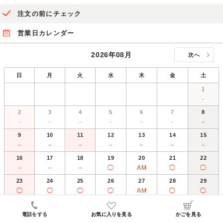
注文の前にチェック
営業日カレンダー
2026年08月
次へ
日
月
火
水
木
金
土
1
－
2
3
4
5
6
7
8
－
－
－
－
－
－
－
9
10
11
12
13
14
15
－
－
－
－
－
－
－
16
17
18
19
20
21
22
－
－
－
◯
AM
◯
◯
23
24
25
26
27
28
29
◯
◯
◯
◯
AM
◯
◯
30
31
◯
◯
電話をする
お気に入りを見る
かごを見る