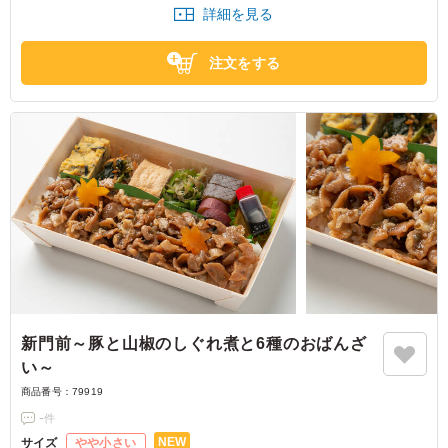
詳細を見る
意。甘めの割り下はくどさがなく、牛肉本来の甘味と旨みを上品に感じら
れる、先斗町京おばんざいならではの味わいです。ご飯がすすむ深い旨み
をお楽しみいただけます。
注文をする
二段目には、市松模様の煮物や雷蒟蒻、アスパラ豚巻き、ふくさ卵、南蛮
漬け、鴨ロースなど、15種類のおばんざいを彩り豊かに詰め込みました。
どれから食べようか迷ってしまうほど多彩な味わいが揃い、最後まで飽き
ずにお召し上がりいただけます。
丁寧に引いたお出汁が全体の味を優しくまとめ、見た目にも華やかで満足
感のある二段弁当に仕上げました。
接待やおもてなし、ビジネスシーンや行楽のお供など、さまざまなお席を
彩る一折です。
新門前～豚と山椒のしぐれ煮と6種のおばんざ
い～
商品番号：
79919
-
件
NEW
サイズ
やや小さい