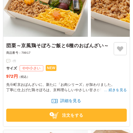
団栗～京風鶏そぼろご飯と6種のおばんざい～
商品番号：
79917
-
件
NEW
サイズ
やや小さい
972円
（税込）
先斗町京おばんざいに、新たに「お肉シリーズ」が加わりました。
丁寧に仕上げた鶏そぼろは、京料理らしいやさしい甘さが特徴。ひと口ご
続きを見る
とに鶏の旨味が広がり、錦糸卵との相性も抜群です。
詳細を見る
定番人気の6種類のおばんざいを添え、彩り豊かで満足感のある内容をリ
ーズナブルにご用意いたしました。
ぜひ皆様ご一緒に、先斗町京おばんざい自慢の味わいをご賞味ください。
注文をする