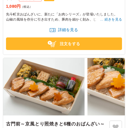
1,080円
（税込）
先斗町京おばんざいに、新たに「お肉シリーズ」が登場いたしました。
山椒の風味を存分に引き出すため、豚肉を細かく刻み、じっくり炊き上げ
続きを見る
た佃煮風のしぐれ煮に仕上げました。甘辛い味付けに、粒山椒の爽やかな
詳細を見る
酸味が調和した、先斗町京おばんざいならではの上品な味わいで、ご飯が
すすむ深い旨みをお楽しみいただけます。
定番人気の6種類のおばんざいを添え、彩り豊かで満足感のある内容に仕
注文をする
上げております。しっかりとした味わいながらも、おばんざいとの相性が
良く、最後まで飽きずにお召し上がりいただけます。
ぜひ皆様ご一緒に、先斗町京おばんざい自慢の味わいをご賞味ください。
古門前～京風とり照焼きと6種のおばんざい～