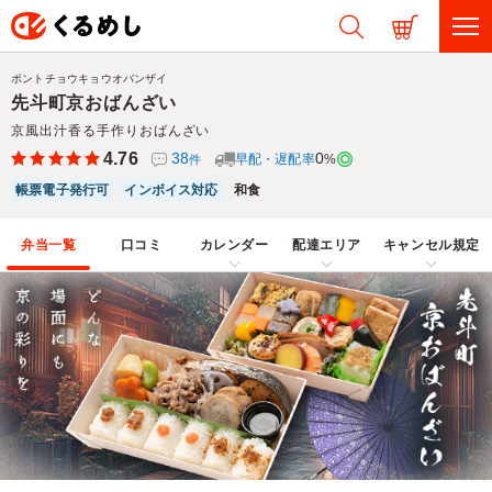
ポントチョウキョウオバンザイ
先斗町京おばんざい
京風出汁香る手作りおばんざい
4.76
38
0
早配・遅配率
%
件
帳票電子発行可
インボイス対応
和食
弁当一覧
口コミ
カレンダー
配達エリア
キャンセル規定