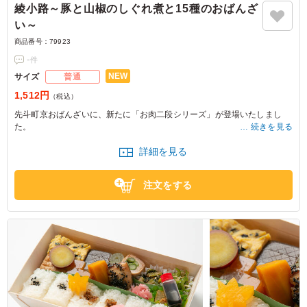
綾小路～豚と山椒のしぐれ煮と15種のおばんざ
い～
商品番号：
79923
-
件
NEW
サイズ
普通
1,512円
（税込）
先斗町京おばんざいに、新たに「お肉二段シリーズ」が登場いたしまし
た。
続きを見る
一段目には、山椒の風味を存分に引き出すため、豚肉を細かく刻み、じっ
詳細を見る
くり炊き上げた豚と山椒のしぐれ煮をご用意。甘辛い味付けに、粒山椒の
爽やかな酸味がマッチした、先斗町京おばんざいならではの上品な味わい
で、ご飯がすすむ深い旨みをお楽しみいただけます。
注文をする
二段目には、市松模様の煮物や雷蒟蒻、アスパラ豚巻き、ふくさ卵、南蛮
漬け、鴨ロースなど、15種類のおばんざいを彩り豊かに詰め込みました。
どれから食べようか迷ってしまうほど多彩な味わいが揃い、最後まで飽き
ずにお召し上がりいただけます。
丁寧に引いたお出汁が全体の味を優しくまとめ、見た目にも華やかで満足
感のある二段弁当に仕上げました。
接待やおもてなし、ビジネスシーンや行楽のお供など、さまざまなお席を
彩る一折です。