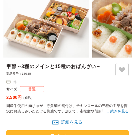
甲部～3種のメインと15種のおばんざい～
商品番号：
74035
-
件
サイズ
普通
2,500円
（税込）
国産牛使用の肉じゃが、赤魚鯛の煮付け、チキンロールの三種の主菜を贅
沢にお楽しみいただける御膳です。加えて、市松煮や胡麻和え、アスパラ
続きを見る
豚巻き、ふくさ卵、雷蒟蒻、茄子田楽、子芋唐揚げなど、味わい・彩り・
詳細を見る
食感に細やかに配慮した15種のおかずを丁寧に盛り込みました。上品なお
出汁の香りが優しく広がり、一品一品に込められた心づくしの味わいをお
届けします。接待やおもてなし、大切なひとときにふさわしいお弁当で