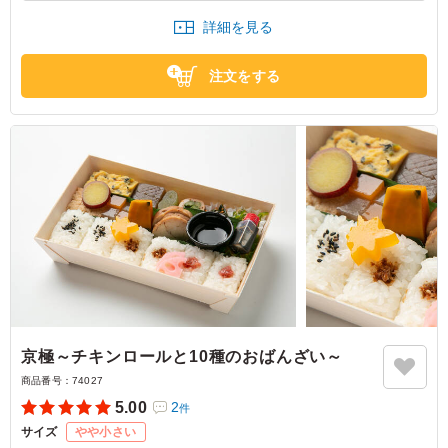
ずにお召し上がりいただけます。
があればリピートしたいです．
詳細を見る
丁寧に引いたお出汁が全体の味を優しくまとめ、見た目にも華やかで満足
感のある二段弁当に仕上げました。
京都府京都市上京区近衛殿表町
2026/07/14
接待やおもてなし、ビジネスシーンや行楽のお供など、さまざまなお席を
注文をする
彩る一折です。
京極～チキンロールと10種のおばんざい～
商品番号：
74027
5.00
2
件
サイズ
やや小さい