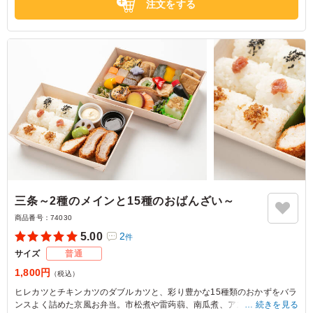
注文をする
す。
三条～2種のメインと15種のおばんざい～
商品番号：
74030
5.00
2
件
サイズ
普通
1,800円
（税込）
ヒレカツとチキンカツのダブルカツと、彩り豊かな15種類のおかずをバラ
ンスよく詰めた京風お弁当。市松煮や雷蒟蒻、南瓜煮、アスパラ豚巻きな
続きを見る