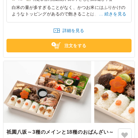
し、接待やおもてなし、行楽や会議など多様な場面でご活用いただける先
白米の量が多すぎることがなく、かつお米にはふりかけの
斗町京おばんざい自慢の一品です。
ようなトッピングがあるので飽きることはありませんでし
続きを見る
た。 また、おばんざいの種類も豊富なので、苦手なもの
があってもその他のものでお腹は満たされるので心配なか
詳細を見る
ったです。
京都府京都市北区等持院北町
2026/02/08
注文をする
祇園八坂～3種のメインと18種のおばんざい～