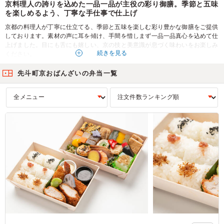
京料理人の誇りを込めた一品一品が主役の彩り御膳。季節と五味
を楽しめるよう、丁寧な手仕事で仕上げ
京都の料理人が丁寧に仕立てる、季節と五味を楽しむ彩り豊かな御膳をご提供
しております。素材の声に耳を傾け、手間を惜しまず一品一品真心を込めて仕
上げました。目にも舌にも嬉しい、京の技と美意識が息づく味わいをお楽しみ
続きを見る
ください。
おもてなしの場や会議・会食、ハレの日のお食事に、上品で奥深い味わいを、
どうぞ心ゆくまでご堪能ください。
先斗町京おばんざいの弁当一覧