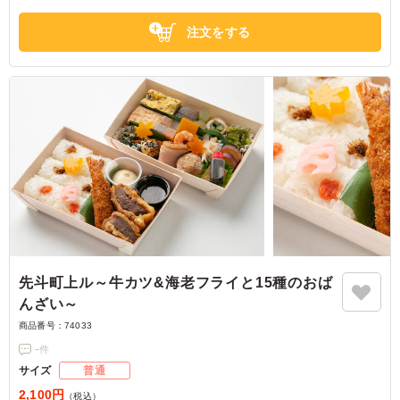
Wメインのお弁当です。
甘辛い味付けに粒山椒の爽やかな酸味が調和したしぐれ煮と、優しい味わ
注文をする
いの京風とり照焼きは、どちらも先斗町京おばんざいならではの上品な味
わいに仕上げました。
定番人気の6種類のおばんざいを添え、彩り豊かで満足感のある内容に仕
上げております。しっかりとした味わいながらも、おばんざいとの相性が
良く、最後まで飽きずにお召し上がりいただけます。
ぜひ皆様ご一緒に、先斗町京おばんざい自慢の味わいをご賞味ください。
先斗町上ル～牛カツ&海老フライと15種のおば
んざい～
商品番号：
74033
-
件
サイズ
普通
2,100円
（税込）