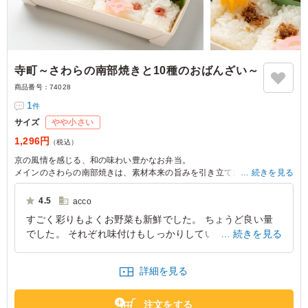
寺町～さわらの南部焼きと10種のおばんざい～
商品番号：
74028
1
件
サイズ
やや小さい
1,296円
（税込）
京の風情を感じる、和の味わい豊かなお弁当。
メインのさわらの南部焼きは、素材本来の旨みを引き立てた、先斗町京お
続きを見る
ばんざいならではのやさしい味わいに仕上げました。
おばんざいは全部で10品。市松模様が美しい人参と大根の煮物をはじめ、
4.5
acco
雷蒟蒻や丸十レモン煮、アスパラ豚巻きなど、彩り豊かなおかずを職人が
すごく彩りもよくお野菜も新鮮でした。 ちょうど良い量
丁寧に仕立て、詰め込みました。
でした。 それぞれ味付けもしっかりしていましたし、副
続きを見る
素材の旨みを引き立てるお出汁が心と体にじんわりと染みわたる和のやさ
しさあふれる味わいは、会議や行楽、おもてなしなど特別なひとときに最
菜も入っていて見た目も華やかで美味しかったです。 ご
適です。是非皆様でご賞味ください。
飯が俵型でそれぞれに違うふりかけがかかっていて楽しめ
詳細を見る
るお弁当でした。 スタッフに大好評でした！
京都府京都市中京区西ノ京銅駝町
2025/12/19
注文をする