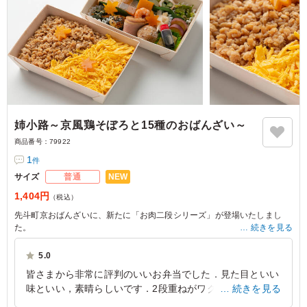
姉小路～京風鶏そぼろと15種のおばんざい～
商品番号：
79922
1
件
NEW
サイズ
普通
1,404円
（税込）
先斗町京おばんざいに、新たに「お肉二段シリーズ」が登場いたしまし
た。
続きを見る
一段目には、やさしい甘さに仕上げた鶏そぼろと、ふんわり錦糸卵を敷き
詰めた二色ご飯をご用意。噛むほどに広がる鶏の旨みと、京料理らしい上
5.0
品な味わいをお楽しみいただけます。
皆さまから非常に評判のいいお弁当でした．見た目といい
二段目には、市松模様の煮物や雷蒟蒻、アスパラ豚巻き、ふくさ卵、南蛮
味といい，素晴らしいです．2段重ねがワクワク感も創出
続きを見る
漬け、鴨ロースなど、15種類のおばんざいを彩り豊かに詰め込みました。
どれから食べようか迷ってしまうほど多彩な味わいが揃い、最後まで飽き
します．普段お弁当を注文する立場にないのですが，機会