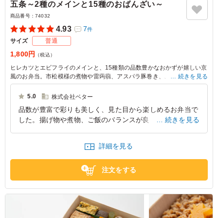
五条～2種のメインと15種のおばんざい～
商品番号：
74032
4.93
7
件
サイズ
普通
1,800円
（税込）
ヒレカツとエビフライのメインと、15種類の品数豊かなおかずが嬉しい京
風のお弁当。市松模様の煮物や雷蒟蒻、アスパラ豚巻き、ふくさ卵など、
続きを見る
多彩な味わいを楽しめる副菜が揃い、南蛮漬けや鴨ロースも加わって華や
かに。丁寧に引いたお出汁が全体の味を優しく整え、見た目にも満足感の
5.0
株式会社ベター
ある一折です。接待やおもてなし、ビジネスシーンや行楽のお供にも最適
品数が豊富で彩りも美しく、見た目から楽しめるお弁当で
です。
した。揚げ物や煮物、ご飯のバランスが良く、味付けもち
続きを見る
ょうどよかったです。ボリュームも十分で、最後まで飽き
ずにおいしくいただけました。
詳細を見る
京都府京都市北区西賀茂鎮守菴町
2026/07/21
注文をする