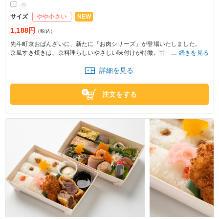
-
件
NEW
サイズ
やや小さい
1,188円
（税込）
先斗町京おばんざいに、新たに「お肉シリーズ」が登場いたしました。
京風すき焼きは、京料理らしいやさしい味付けが特徴。甘めに仕上げた割
続きを見る
り下は、くどさがなく、最後まで飽きずにお召し上がりいただけます。牛
詳細を見る
肉本来の甘味と旨みを上品に感じられる、先斗町京おばんざいならではの
味わいです。
定番人気の6種類のおばんざいを添え、彩り豊かで満足感のある内容をリ
注文をする
ーズナブルにご用意いたしました。
しっかりとした食べ応えがありながらも、おばんざいとの相性が良く、お
もてなしにもふさわしい一折として、幅広い年代の方にお楽しみいただけ
ます。
ぜひ皆様ご一緒に、先斗町京おばんざい自慢の味わいをご賞味ください。