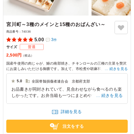
宮川町～3種のメインと15種のおばんざい～
商品番号：
74036
5.00
3
件
サイズ
普通
2,500円
（税込）
国産牛使用の肉じゃが、鰆の南部焼き、チキンロールの三種の主菜を贅沢
にお楽しみいただける御膳です。加えて、市松煮や胡麻和え、アスパラ豚
続きを見る
巻き、ふくさ卵、雷蒟蒻、茄子田楽、子芋唐揚げなど、味わい・彩り・食
感に細やかに配慮した15種のおかずを丁寧に盛り込みました。上品で深み
5.0
全国脊髄損傷者連合会 京都府支部
のあるお出汁の香りが広がり、一品ごとに丁寧な手仕事と思いやりが感じ
お品書きが同封されていて、見合わせながら食べるのも楽
られます。繊細な味わいが特別なひとときやおもてなしにふさわしい至福
しかったです。お弁当箱も一つにまとめやすく、会場にゴ
続きを見る
の時間をお届けします。
ミ箱が無かったので持ち帰るのもコンパクトで持ち帰りや
すかったです。
詳細を見る
京都府京都市南区東九条下殿田町
2026/07/05
注文をする