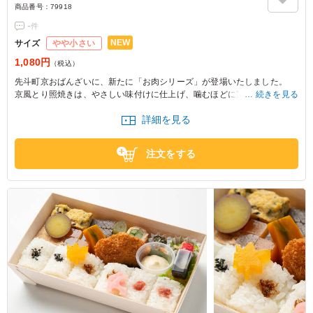
商品番号：
79918
-
件
NEW
サイズ
やや小さい
1,080円
（税込）
先斗町京おばんざいに、新たに「お肉シリーズ」が登場いたしました。
京風とり照焼きは、やさしい味付けに仕上げ、噛むほどに鶏の甘味と旨み
続きを見る
を感じられる一品です。
詳細を見る
ご飯との相性も良く、おばんざいとの調和もお楽しみいただけます。
定番人気の6種類のおばんざいを添え、彩り豊かで、お肉を主役にした満
足感のある内容に仕上げました。
注文をする
また、お肉がメインでありながら比較的あっさりとお召し上がりいただけ
るため、幅広い年代の方にお楽しみいただけます。
ぜひ皆様ご一緒に、先斗町京おばんざい自慢の味わいをご賞味ください。