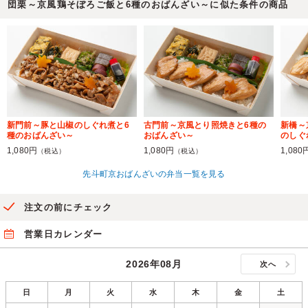
団栗～京風鶏そぼろご飯と6種のおばんざい～に似た条件の商品
新門前～豚と山椒のしぐれ煮と6
古門前～京風とり照焼きと6種の
新橋～
種のおばんざい～
おばんざい～
のしぐ
1,080円
1,080円
1,080
（税込）
（税込）
先斗町京おばんざいの弁当一覧を見る
注文の前にチェック
営業日カレンダー
2026年08月
次へ
日
月
火
水
木
金
土