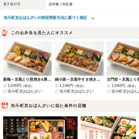
電子発行可
請求書 / 領収書
先斗町京おばんざいの特定商取引法に基づく表記
このお弁当を見た人にオススメ
新橋～京風とり照焼き&豚と山椒のしぐれ煮と6種のおばんざい～
錦小路～京風牛すき焼きと6種のおばんざい～
1,080円
1,188円
1,080円
（税込）
（税込）
（税込）
先斗町京おばんざい
先斗町京おばんざい
先斗町京おばん
先斗町京おばんざいに似た条件の店舗