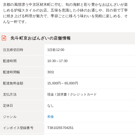
京都の風情漂う中京区材木町に佇む、旬の海鮮と彩り豊かなおばんざいが楽
しめる炉端スタイルのお店。五味を意識した小鉢のお通しや、目の前で丁寧
に焼き上げる料理が魅力で、季節ごとに移ろう味わいを気軽に楽しめる、そ
んな一軒です。
先斗町京おばんざいの店舗情報
注文締切日時
1日前12:00
配達時間
10:30～17:30
配達時間幅
30分
配達無料金額
15,000円～65,000円
支払方法
現金 / 請求書 / クレジットカード
定休日
なし
ジャンル
和食
インボイス登録番号
T3810255704251