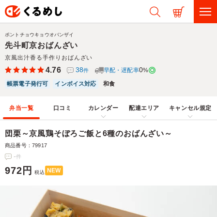
ポントチョウキョウオバンザイ
先斗町京おばんざい
京風出汁香る手作りおばんざい
4.76
38
0
早配・遅配率
%
件
帳票電子発行可
インボイス対応
和食
弁当一覧
口コミ
カレンダー
配達エリア
キャンセル規定
団栗～京風鶏そぼろご飯と6種のおばんざい～
商品番号：79917
-
件
972円
NEW
税込