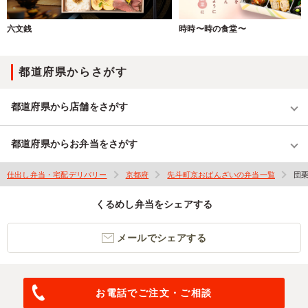
六文銭
時時〜時の食堂〜
都道府県からさがす
都道府県から店舗をさがす
都道府県からお弁当をさがす
仕出し弁当・宅配デリバリー
京都府
先斗町京おばんざいの弁当一覧
団
くるめし弁当をシェアする
メールでシェアする
お電話でご注文・ご相談