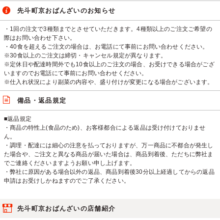
先斗町京おばんざいのお知らせ
・1回の注文で3種類までとさせていただきます。4種類以上のご注文ご希望の
際はお問い合わせ下さい。
・40食を超えるご注文の場合は、お電話にて事前にお問い合わせください。
※30食以上のご注文は締切・キャンセル規定が異なります。
※定休日や配達時間外でも10食以上のご注文の場合、お受けできる場合がござ
いますのでお電話にて事前にお問い合わせください。
※仕入れ状況により副菜の内容や、盛り付けが変更になる場合がございます。
備品・返品規定
■返品規定
・商品の特性上(食品のため)、お客様都合による返品は受け付けておりませ
ん。
・調理・配達には細心の注意を払っておりますが、万一商品に不都合が発生し
た場合や、ご注文と異なる商品が届いた場合は、商品到着後、ただちに弊社ま
でご連絡くださいますようお願い申し上げます。
・弊社に原因がある場合以外の返品、商品到着後30分以上経過してからの返品
申請はお受けしかねますのでご了承ください。
先斗町京おばんざいの店舗紹介