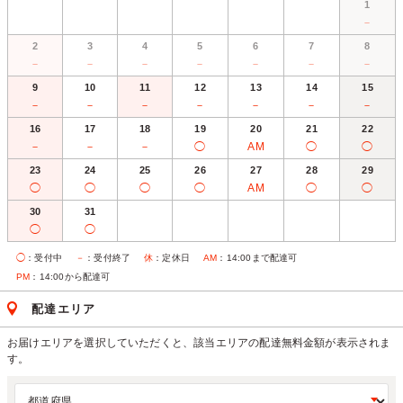
1
－
2
3
4
5
6
7
8
－
－
－
－
－
－
－
9
10
11
12
13
14
15
－
－
－
－
－
－
－
16
17
18
19
20
21
22
－
－
－
◯
AM
◯
◯
23
24
25
26
27
28
29
◯
◯
◯
◯
AM
◯
◯
30
31
◯
◯
◯
：受付中
－
：受付終了
休
：定休日
AM
：14:00まで配達可
PM
：14:00から配達可
配達エリア
お届けエリアを選択していただくと、該当エリアの配達無料金額が表示されま
す。