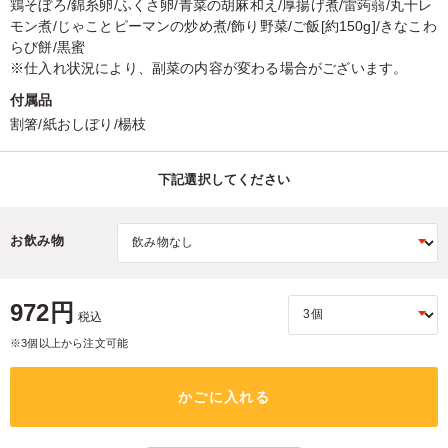
鶏そぼろ/錦糸卵/ふくさ卵/青菜の胡麻和え/厚揚げ煮/雷蒟蒻/丸十レ
モン煮/じゃことピーマンの炒め煮/飾り野菜/ご飯[約150g]/きなこわ
らび餅/黒蜜
※仕入れ状況により、副菜の内容が変わる場合がございます。
付属品
割箸/紙おしぼり/楊枝
下記選択してください
お飲み物
972円
税込
※3個以上から注文可能
かごに入れる