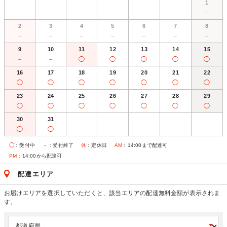
1
－
2
3
4
5
6
7
8
－
－
－
－
－
－
－
9
10
11
12
13
14
15
－
－
◯
◯
◯
◯
◯
16
17
18
19
20
21
22
◯
◯
◯
◯
◯
◯
◯
23
24
25
26
27
28
29
◯
◯
◯
◯
◯
◯
◯
30
31
◯
◯
◯
：受付中
－
：受付終了
休
：定休日
AM
：14:00まで配達可
PM
：14:00から配達可
配達エリア
お届けエリアを選択していただくと、該当エリアの配達無料金額が表示されま
す。