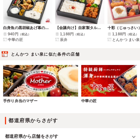
白身魚の黒胡椒あげ幕の内弁当
【会議向け】自家製タルタルのチキン南蛮
940円
1,188円
1,188円
（税込）
（税込）
（税込）
中華の匠
辰弁
とんかつ まい泉
とんかつ まい泉に似た条件の店舗
手作り弁当のマザー
中華の匠
都道府県からさがす
都道府県から店舗をさがす