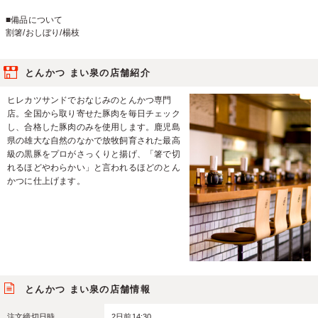
■備品について
割箸/おしぼり/楊枝
とんかつ まい泉の店舗紹介
ヒレカツサンドでおなじみのとんかつ専門
店。全国から取り寄せた豚肉を毎日チェック
し、合格した豚肉のみを使用します。鹿児島
県の雄大な自然のなかで放牧飼育された最高
級の黒豚をプロがさっくりと揚げ、「箸で切
れるほどやわらかい」と言われるほどのとん
かつに仕上げます。
とんかつ まい泉の店舗情報
注文締切日時
2日前14:30