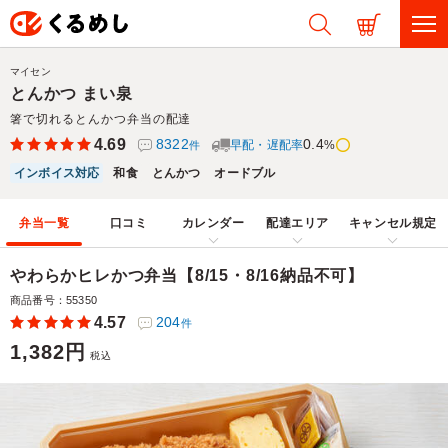
マイセン
とんかつ まい泉
箸で切れるとんかつ弁当の配達
4.69
8322
0.4
早配・遅配率
%
件
インボイス対応
和食
とんかつ
オードブル
弁当一覧
口コミ
カレンダー
配達エリア
キャンセル規定
やわらかヒレかつ弁当【8/15・8/16納品不可】
商品番号：55350
4.57
204
件
1,382円
税込