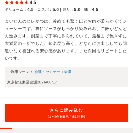
4.5
4.5
5.0
5.0
4.5
ボリューム
：
コスパ
：
彩り
：
味
：
まいせんのヒレかつは、冷めても驚くほどお肉が柔らかくてジ
ューシーです。衣にソースがしっかり染み込み、ご飯がどんど
ん進みます。副菜まで丁寧に作られていて、最後まで飽きずに
大満足の一折でした。知名度も高く、どなたにお出ししても間
違いなく喜ばれる安心感があります。また次回もリピートした
いです。
ご利用シーン：
会議・セミナー
›
会議
東京都江東区豊洲
2026/06/17
さらに読み込む
（1～
5
件を表示 / 全204件）