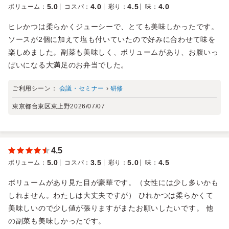
5.0
4.0
4.5
4.0
ボリューム
：
コスパ
：
彩り
：
味
：
ヒレかつは柔らかくジューシーで、とても美味しかったです。
ソースが2個に加えて塩も付いていたので好みに合わせて味を
楽しめました。副菜も美味しく、ボリュームがあり、お腹いっ
ぱいになる大満足のお弁当でした。
ご利用シーン：
会議・セミナー
›
研修
東京都台東区東上野
2026/07/07
4.5
5.0
3.5
5.0
4.5
ボリューム
：
コスパ
：
彩り
：
味
：
ボリュームがあり見た目が豪華です。（女性には少し多いかも
しれません。わたしは大丈夫ですが） ひれかつは柔らかくて
美味しいので少し値が張りますがまたお願いしたいです。 他
の副菜も美味しかったです。