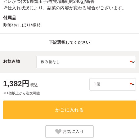
ヒレかつ(大)/厚焼玉子/煮物/御飯[約240g]/新香
※仕入れ状況により、副菜の内容が変わる場合がございます。
付属品
割箸/おしぼり/楊枝
下記選択してください
お飲み物
1,382円
税込
※1個以上から注文可能
かごに入れる
お気に入り