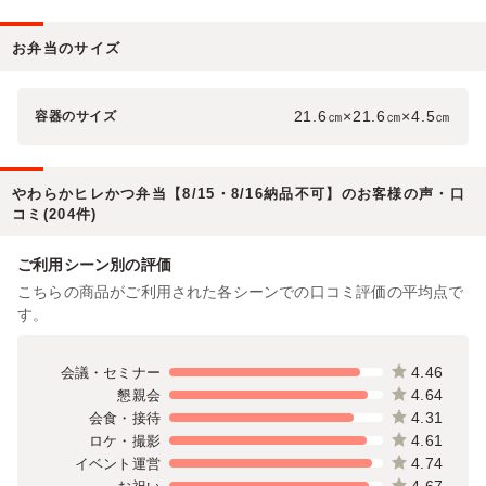
お弁当のサイズ
21.6㎝×21.6㎝×4.5㎝
容器のサイズ
やわらかヒレかつ弁当【8/15・8/16納品不可】のお客様の声・口
コミ(204件)
ご利用シーン別の評価
こちらの商品がご利用された各シーンでの口コミ評価の平均点で
す。
4.46
会議・セミナー
4.64
懇親会
4.31
会食・接待
4.61
ロケ・撮影
4.74
イベント運営
4.67