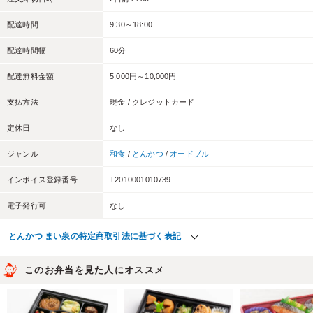
配達時間
9:30～18:00
配達時間幅
60分
配達無料金額
5,000円～10,000円
支払方法
現金 / クレジットカード
定休日
なし
ジャンル
和食
/
とんかつ
/
オードブル
インボイス登録番号
T2010001010739
電子発行可
なし
とんかつ まい泉の特定商取引法に基づく表記
このお弁当を見た人にオススメ