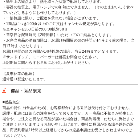
・衛生上の観点より、熱を取った状態で配達しております。
・容器の性質上、電子レンジでの加熱はできません。（そのままおいしく食べ
ていただけるようにお作りしております。）
・一部施設に限り、ご配達を承れない場合がございます。
・1商品につき100食以上のご注文はキャンセル規定が異なります。
※全キャンセル3日前の00:00以降50％
・選挙日は配達時間【2時間幅】いただいてのご納品となります。
・お弁当商品の消費期限は、お届け時間幅の頭の時間が14時より前の場合、当
日17時までとなります。
お届け時間の頭の時間が14時以降の場合、当日24時までとなります。
※サンドイッチ、ミニバーガーは都度お問合せください。
上記期日に関わらずお早めにお召し上がりください。
-----------------------------------------------
【夏季休業の配達】
通常通り配達いたします。
備品・返品規定
■返品規定
商品の特性上(食品のため)、お客様都合による返品は受け付けておりません。
調理・配達には細心の注意を払っておりますが、万一商品に不都合が発生した
場合や、ご注文と異なる商品が届いた場合は、商品到着後、ただちに弊社まで
ご連絡くださいますようお願い申し上げます。弊社に原因がある場合以外の返
品、商品到着後1時間以上経過してからの返品申請はお受けしかねますのでご
了承ください。