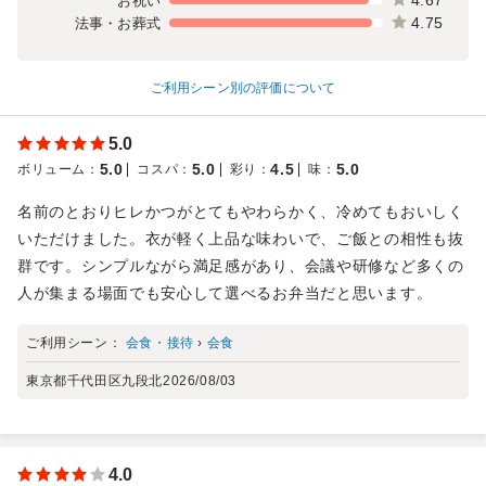
お祝い
4.75
法事・お葬式
ご利用シーン別の評価について
5.0
5.0
5.0
4.5
5.0
ボリューム
：
コスパ
：
彩り
：
味
：
名前のとおりヒレかつがとてもやわらかく、冷めてもおいしく
いただけました。衣が軽く上品な味わいで、ご飯との相性も抜
群です。シンプルながら満足感があり、会議や研修など多くの
人が集まる場面でも安心して選べるお弁当だと思います。
ご利用シーン：
会食・接待
›
会食
東京都千代田区九段北
2026/08/03
4.0