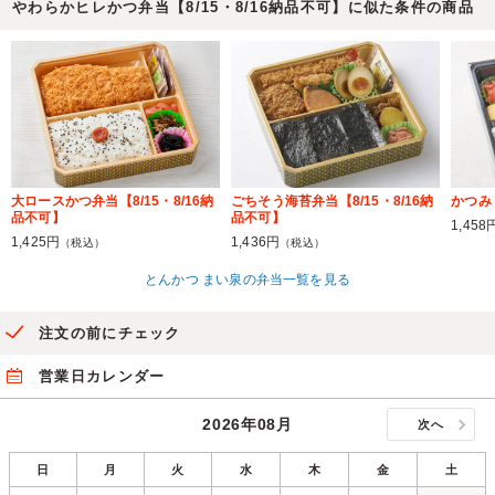
やわらかヒレかつ弁当【8/15・8/16納品不可】に似た条件の商品
大ロースかつ弁当【8/15・8/16納
ごちそう海苔弁当【8/15・8/16納
かつみ【
品不可】
品不可】
1,458
1,425円
1,436円
（税込）
（税込）
とんかつ まい泉の弁当一覧を見る
注文の前にチェック
営業日カレンダー
2026年08月
次へ
日
月
火
水
木
金
土