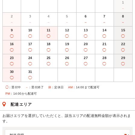
1
－
2
3
4
5
6
7
8
－
－
－
－
－
－
－
9
10
11
12
13
14
15
◯
◯
◯
◯
◯
◯
◯
16
17
18
19
20
21
22
◯
◯
◯
◯
◯
◯
◯
23
24
25
26
27
28
29
◯
◯
◯
◯
◯
◯
◯
30
31
◯
◯
◯
：受付中
－
：受付終了
休
：定休日
AM
：14:00まで配達可
PM
：14:00から配達可
配達エリア
お届けエリアを選択していただくと、該当エリアの配達無料金額が表示されま
す。