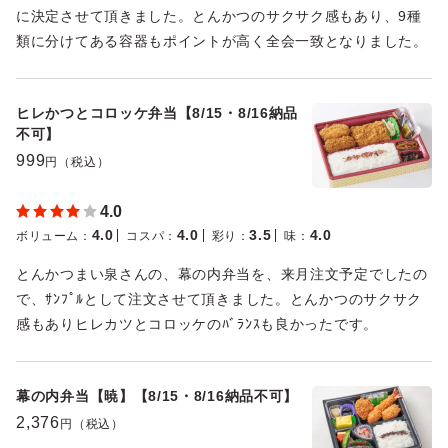
に決定させて頂きました。とんかつのサクサク感もあり、9種
類に分けてある容器もポイントが高く全会一致となりました。
ヒレかつとコロッケ弁当【8/15・8/16納品
不可】
999
円（税込）
4.0
4.0
4.0
3.5
4.0
ボリューム
：
コスパ
：
彩り
：
味
：
とんかつまい泉さんの、幕の内弁当を、来月注文予定でしたの
で、ｻﾝﾌﾟﾙとして注文させて頂きました。とんかつのサクサク
感もありヒレカツとコロッケのﾊﾞﾗﾝｽも良かったです。
幕の内弁当【暁】【8/15・8/16納品不可】
2,376
円（税込）