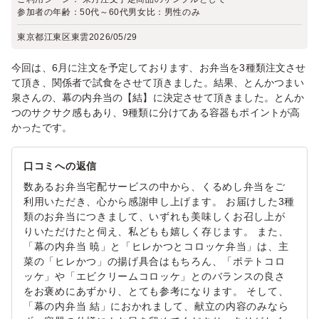
参加者の年齢：
50代～60代
男女比：
男性のみ
東京都江東区東雲
2026/05/29
今回は、6月に注文を予定しております、お弁当を3種類注文させ
て頂き、関係者で試食をさせて頂きました。結果、とんかつまい
泉さんの、幕の内弁当の【結】に決定させて頂きました。とんか
つのサクサク感もあり、9種類に分けてある容器もポイントが高
かったです。
口コミへの返信
数あるお弁当宅配サービスの中から、くるめし弁当をご
利用いただき、心から感謝申し上げます。 お届けした3種
類のお弁当につきまして、いずれも美味しくお召し上が
りいただけたと伺え、私どもも嬉しく存じます。 また、
「幕の内弁当 暁」と「ヒレかつとコロッケ弁当」は、主
菜の「ヒレかつ」の揚げ具合はもちろん、「ポテトコロ
ッケ」や「エビクリームコロッケ」とのバランスの良さ
をお褒めにあずかり、とても参考になります。 そして、
「幕の内弁当 結」におかれまして、献立の内容のみなら