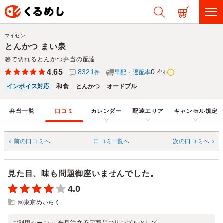
マイセン
とんかつ まい泉
箸で切れるとんかつ弁当の配達
4.65
8321
0.4
早配・遅配率
%
件
インボイス対応
和食
とんかつ
オードブル
弁当一覧
口コミ
カレンダー
配達エリア
キャンセル規定
前の口コミへ
口コミ一覧へ
次の口コミへ
見た目、味も問題御座いませんでした。
4.0
㈱東京めいらく
ご利用シーン：
来月注文予定商品のサンプルとして