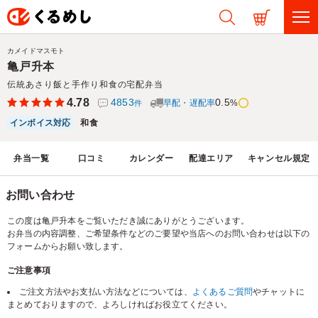
カメイドマスモト
亀戸升本
伝統あさり飯と手作り和食の宅配弁当
4.78
4853
0.5
早配・遅配率
%
件
インボイス対応
和食
弁当一覧
口コミ
カレンダー
配達エリア
キャンセル規定
お問い合わせ
この度は亀戸升本をご覧いただき誠にありがとうございます。
お弁当の内容調整、ご希望条件などのご要望や当店へのお問い合わせは以下の
フォームからお願い致します。
ご注意事項
ご注文方法やお支払い方法などについては、
よくあるご質問
やチャットに
まとめておりますので、よろしければお役立てください。