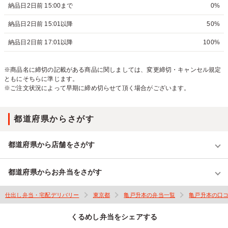
納品日2日前 15:00まで
0%
納品日2日前 15:01以降
50%
納品日2日前 17:01以降
100%
※商品名に締切の記載がある商品に関しましては、変更締切・キャンセル規定
ともにそちらに準じます。
※ご注文状況によって早期に締め切らせて頂く場合がございます。
都道府県からさがす
都道府県から店舗をさがす
都道府県からお弁当をさがす
仕出し弁当・宅配デリバリー
東京都
亀戸升本の弁当一覧
亀戸升本の口
くるめし弁当をシェアする