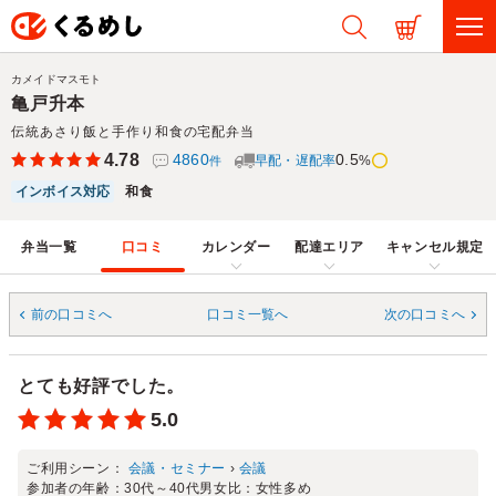
カメイドマスモト
亀戸升本
伝統あさり飯と手作り和食の宅配弁当
4.78
4860
0.5
早配・遅配率
%
件
インボイス対応
和食
弁当一覧
口コミ
カレンダー
配達エリア
キャンセル規定
前の口コミへ
口コミ一覧へ
次の口コミへ
とても好評でした。
5.0
ご利用シーン：
会議・セミナー
›
会議
参加者の年齢：
30代～40代
男女比：
女性多め