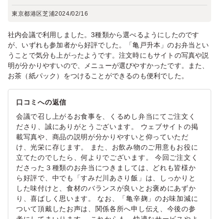
東京都港区芝浦
2024/02/16
社内会議で利用しました。3種類から選べるようにしたのです
が、いずれも参加者から好評でした。「亀戸升本」のお弁当とい
うことで気分も上がったようです。注文時にもサイトの写真や説
明が分かりやすいので、メニューが選びやすかったです。また、
お茶（紙パック）をつけることができるのも便利でした。
口コミへの返信
会議で召し上がるお食事を、くるめし弁当にてご注文く
ださり、誠にありがとうございます。 ウェブサイトの掲
載写真や、商品の説明が分かりやすいと仰っていただ
け、光栄に存じます。 また、お飲み物のご用意もお役に
立てたのでしたら、何よりでございます。 今回ご注文く
ださった３種類のお弁当につきましては、どれも皆様か
ら好評で、中でも「すみだ川あさり飯」は、しっかりと
した味付けと、食材のバランスが良いとお褒めにあずか
り、喜ばしく思います。 なお、「亀辛麹」のお味加減に
ついて頂戴したお声は、関係各所へ申し伝え、今後の参