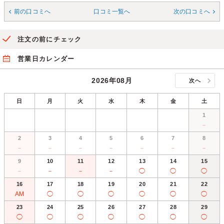
前の口コミへ
口コミ一覧へ
次の口コミへ
注文の前にチェック
営業日カレンダー
2026年08月
次へ
日
月
火
水
木
金
土
1
－
2
3
4
5
6
7
8
－
－
－
－
－
－
－
9
10
11
12
13
14
15
－
－
－
－
◯
◯
◯
16
17
18
19
20
21
22
AM
◯
◯
◯
◯
◯
◯
23
24
25
26
27
28
29
◯
◯
◯
◯
◯
◯
◯