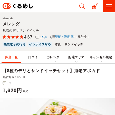
Merenda
メレンダ
魅惑のデリサンドイッチ
4.67
15
早配・遅配率
-（集計中）
件
帳票電子発行可
インボイス対応
洋食
サンドイッチ
弁当一覧
口コミ
カレンダー
配達エリア
キャンセル規定
【8種のデリとサンドイッチセット】海老アボカド
商品番号：62700
-
件
1,620円
税込