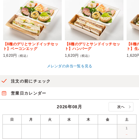
【8種のデリとサンドイッチセッ
【8種のデリとサンドイッチセッ
【8種
ト】ベーコンエッグ
ト】ハンバーグ
ト】生
1,620円
1,620円
1,620
（税込）
（税込）
メレンダの弁当一覧を見る
注文の前にチェック
営業日カレンダー
2026年08月
次へ
日
月
火
水
木
金
土
1
－