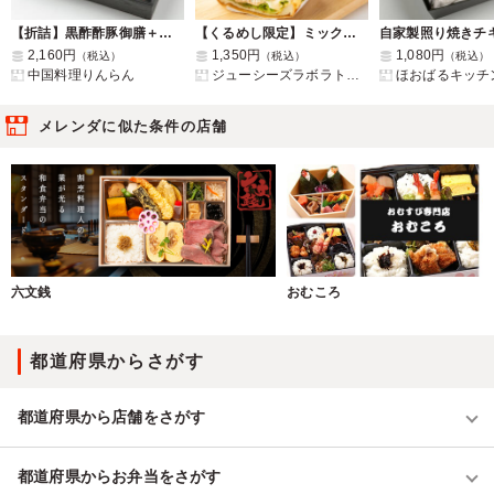
【折詰】黒酢酢豚御膳＋大海老マヨ付き
【くるめし限定】ミックスベジタブルサンドイッチ
2,160円
1,350円
1,080円
（税込）
（税込）
（税込）
中国料理りんらん
ジューシーズラボラトリー
ほおばるキッチ
メレンダに似た条件の店舗
六文銭
おむころ
都道府県からさがす
都道府県から店舗をさがす
都道府県からお弁当をさがす