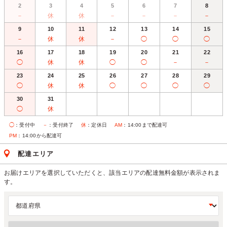
2
3
4
5
6
7
8
－
休
休
－
－
－
－
9
10
11
12
13
14
15
－
休
休
－
◯
◯
◯
16
17
18
19
20
21
22
◯
休
休
◯
◯
－
－
23
24
25
26
27
28
29
◯
休
休
◯
◯
◯
◯
30
31
◯
休
◯
：受付中
－
：受付終了
休
：定休日
AM
：14:00まで配達可
PM
：14:00から配達可
配達エリア
お届けエリアを選択していただくと、該当エリアの配達無料金額が表示されま
す。