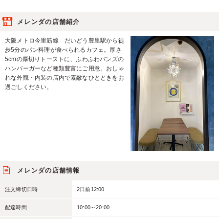
メレンダの店舗紹介
大阪メトロ今里筋線 だいどう豊里駅から徒
歩5分のパン料理が食べられるカフェ。厚さ
5cmの厚切りトーストに、ふわふわバンズの
ハンバーガーなど種類豊富にご用意。おしゃ
れな外観・内装の店内で素敵なひとときをお
過ごしください。
メレンダの店舗情報
注文締切日時
2日前12:00
配達時間
10:00～20:00