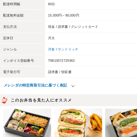
配達時間幅
60分
配達無料金額
15,000円～80,000円
支払方法
現金 / 請求書 / クレジットカード
定休日
月火
ジャンル
洋食
/
サンドイッチ
インボイス登録番号
T8810572725363
電子発行可
請求書 / 領収書
メレンダの特定商取引法に基づく表記
このお弁当を見た人にオススメ