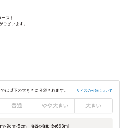
ロースト
がございます。
中では以下の大きさに分類されます。
サイズの分類について
普通
やや大きい
大きい
cm×9cm×5cm
約663ml
容器の容量