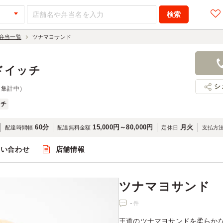
弁当一覧
ツナマヨサンド
ツナマヨサ
860円
店舗名：メ
ドイッチ
シ
（集計中）
ッチ
60分
15,000円～80,000円
月火
配達時間幅
配達無料金額
定休日
支払方
問い合わせ
店舗情報
閲覧
ツナマヨサンド
-
件
王道のツナマヨサンドを柔らか