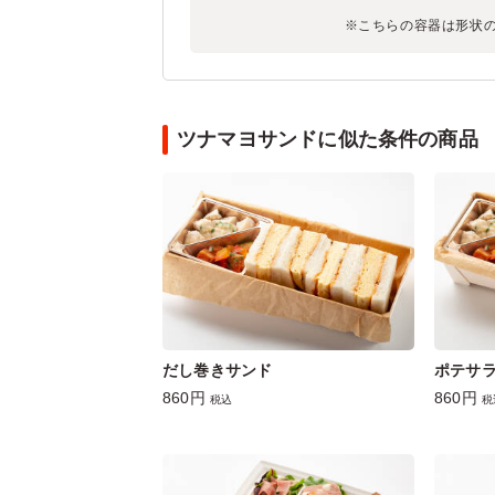
※こちらの容器は形状
ツナマヨサンドに似た条件の商品
だし巻きサンド
ポテサ
860円
860円
税込
税