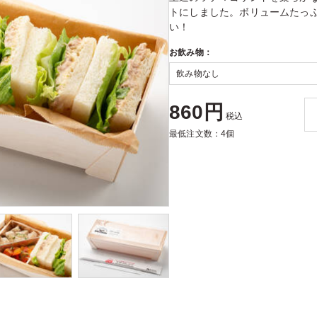
トにしました。ボリュームたっ
い！
お飲み物：
860円
税込
最低注文数：4個