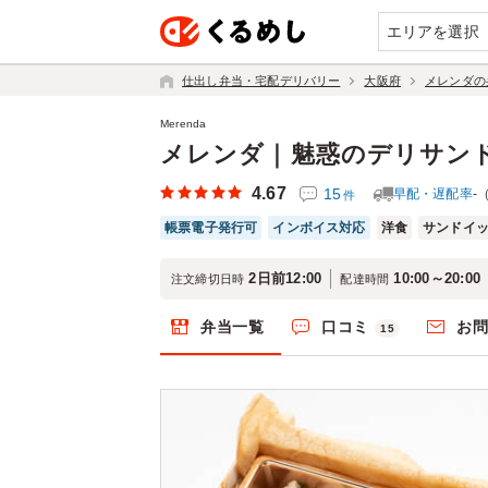
エリアを選択
仕出し弁当・宅配デリバリー
大阪府
メレンダの
Merenda
メレンダ｜魅惑のデリサン
4.67
15
早配・遅配率
-
件
帳票電子発行可
インボイス対応
洋食
サンドイ
2日前12:00
10:00～20:00
注文締切日時
配達時間
弁当一覧
口コミ
お
15