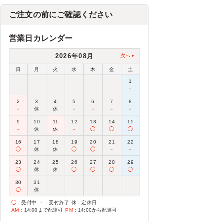
ご注文の前にご確認ください
営業日カレンダー
2026年08月
次へ
日
月
火
水
木
金
土
1
－
2
3
4
5
6
7
8
－
休
休
－
－
－
－
9
10
11
12
13
14
15
－
休
休
－
◯
◯
◯
16
17
18
19
20
21
22
◯
休
休
◯
◯
－
－
23
24
25
26
27
28
29
◯
休
休
◯
◯
◯
◯
30
31
◯
休
◯
：受付中
－
：受付終了
休
：定休日
AM
：14:00まで配達可
PM
：14:00から配達可