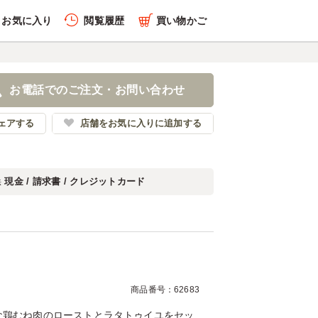
お気に入り
閲覧履歴
買い物かご
履歴を全件削除する
ンド
お電話でのご注文・お問い合わせ
レンダ
ェアする
店舗をお気に入りに追加する
現金 / 請求書 / クレジットカード
法
履歴を見る
商品番号：62683
な鶏むね肉のローストとラタトゥイユをセッ