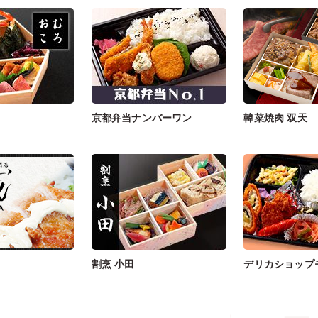
京都弁当ナンバーワン
韓菜焼肉 双天
割烹 小田
デリカショップ