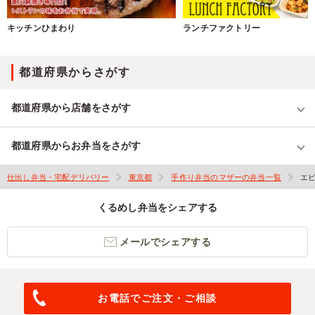
キッチンひまわり
ランチファクトリー
都道府県からさがす
都道府県から店舗をさがす
都道府県からお弁当をさがす
仕出し弁当・宅配デリバリー
東京都
手作り弁当のマザーの弁当一覧
エ
くるめし弁当をシェアする
メールでシェアする
お電話でご注文・ご相談