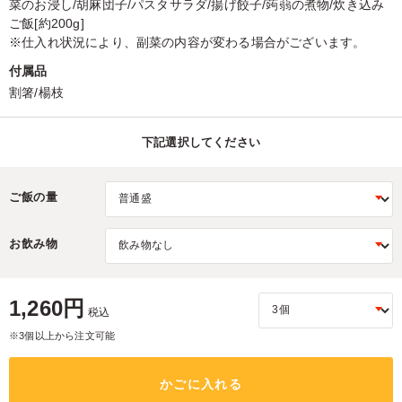
菜のお浸し/胡麻団子/パスタサラダ/揚げ餃子/蒟蒻の煮物/炊き込み
ご飯[約200g]
※仕入れ状況により、副菜の内容が変わる場合がございます。
付属品
割箸/楊枝
下記選択してください
ご飯の量
お飲み物
1,260円
税込
※3個以上から注文可能
かごに入れる