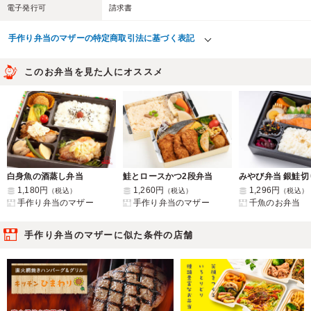
電子発行可
請求書
手作り弁当のマザーの特定商取引法に基づく表記
このお弁当を見た人にオススメ
白身魚の酒蒸し弁当
鮭とロースかつ2段弁当
みやび弁当 銀鮭切
1,180円
1,260円
1,296円
（税込）
（税込）
（税込）
手作り弁当のマザー
手作り弁当のマザー
千魚のお弁当
手作り弁当のマザーに似た条件の店舗