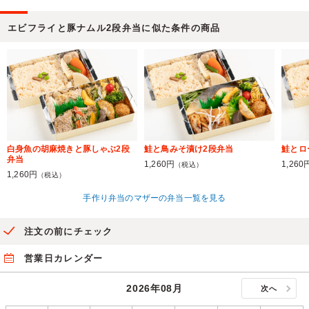
エビフライと豚ナムル2段弁当に似た条件の商品
白身魚の胡麻焼きと豚しゃぶ2段
鮭と鳥みそ漬け2段弁当
鮭とロ
弁当
1,260円
1,260
（税込）
1,260円
（税込）
手作り弁当のマザーの弁当一覧を見る
注文の前にチェック
営業日カレンダー
2026年08月
次へ