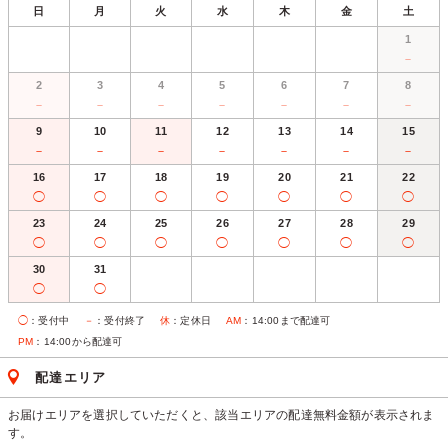
日
月
火
水
木
金
土
1
－
2
3
4
5
6
7
8
－
－
－
－
－
－
－
9
10
11
12
13
14
15
－
－
－
－
－
－
－
16
17
18
19
20
21
22
◯
◯
◯
◯
◯
◯
◯
23
24
25
26
27
28
29
◯
◯
◯
◯
◯
◯
◯
30
31
◯
◯
◯
：受付中
－
：受付終了
休
：定休日
AM
：14:00まで配達可
PM
：14:00から配達可
配達エリア
お届けエリアを選択していただくと、該当エリアの配達無料金額が表示されま
す。