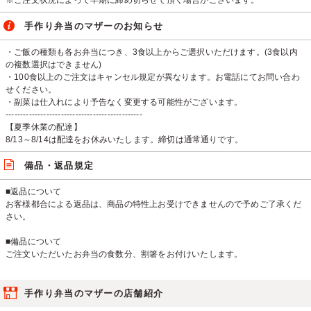
※ご注文状況によって早期に締め切らせて頂く場合がございます。
手作り弁当のマザーのお知らせ
・ご飯の種類も各お弁当につき、3食以上からご選択いただけます。(3食以内
の複数選択はできません)
・100食以上のご注文はキャンセル規定が異なります。お電話にてお問い合わ
せください。
・副菜は仕入れにより予告なく変更する可能性がございます。
-----------------------------------------------
【夏季休業の配達】
8/13～8/14は配達をお休みいたします。締切は通常通りです。
備品・返品規定
■返品について
お客様都合による返品は、商品の特性上お受けできませんので予めご了承くだ
さい。
■備品について
ご注文いただいたお弁当の食数分、割箸をお付けいたします。
手作り弁当のマザーの店舗紹介