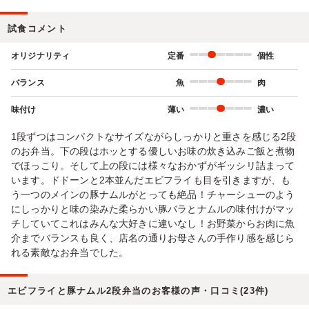
試食コメント
オリジナリティ
定番
個性
バランス
魚
肉
味付け
薄い
濃い
1段ずつはコンパクトなサイズながらしっかりと重さを感じる2段
のお弁当。下の段はホッとする優しいお味の炊き込みご飯と煮物
でほっこり。そして上の段には様々なおかずがギッシリ詰まって
います。ドドーンと2本並んだエビフライも目を引きますが、も
う一つのメインの豚ナムルがとっても絶品！チャーシューのよう
にしっかりと味の染みた柔らかい豚バラとナムルの味付けがマッ
チしていてこれはみんな大好きに違いなし！お野菜からお肉に魚
介までバランスも良く、店名の通りお母さんの手作り感を感じら
れる素敵なお弁当でした。
エビフライと豚ナムル2段弁当のお客様の声・口コミ(23件)