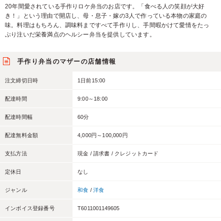
20年間愛されている手作りロケ弁当のお店です。「食べる人の笑顔が大好
き！」という理由で開店し、母・息子・嫁の3人で作っている本物の家庭の
味。料理はもちろん、調味料まですべて手作りし、手間暇かけて愛情をたっ
ぷり注いだ栄養満点のヘルシー弁当を提供しています。
手作り弁当のマザーの店舗情報
注文締切日時
1日前15:00
配達時間
9:00～18:00
配達時間幅
60分
配達無料金額
4,000円～100,000円
支払方法
現金 / 請求書 / クレジットカード
定休日
なし
ジャンル
和食
/
洋食
インボイス登録番号
T6011001149605