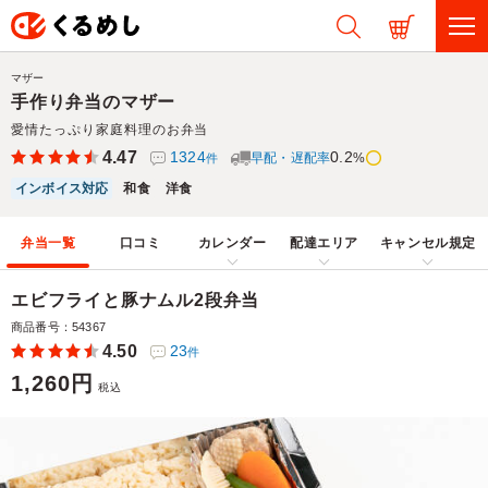
マザー
手作り弁当のマザー
愛情たっぷり家庭料理のお弁当
4.47
1324
0.2
早配・遅配率
%
件
インボイス対応
和食
洋食
弁当一覧
口コミ
カレンダー
配達エリア
キャンセル規定
エビフライと豚ナムル2段弁当
商品番号：54367
4.50
23
件
1,260円
税込