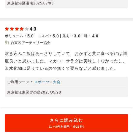
東京都港区港南
2025/07/03
4.0
5.0
5.0
3.0
4.0
ボリューム
：
コスパ
：
彩り
：
味
：
台東区アーチェリー協会
炊き込みご飯はあっさりしていて、おかずと共に食べるには調
度良いと思いました。マカロニサラダは美味しくなかったし、
炭水化物は足りているので無くて要らないと感じました。
ご利用シーン：
スポーツ
›
大会
東京都江東区夢の島
2025/05/28
さらに読み込む
（1～
5
件を表示 / 全23件）