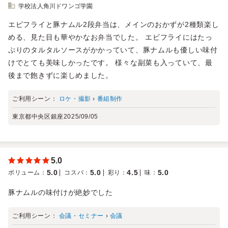
学校法人角川ドワンゴ学園
エビフライと豚ナムル2段弁当は、メインのおかずが2種類楽し
める、見た目も華やかなお弁当でした。 エビフライにはたっ
ぷりのタルタルソースがかかっていて、豚ナムルも優しい味付
けでとても美味しかったです。 様々な副菜も入っていて、最
後まで飽きずに楽しめました。
ご利用シーン：
ロケ・撮影
›
番組制作
東京都中央区銀座
2025/09/05
5.0
5.0
5.0
4.5
5.0
ボリューム
：
コスパ
：
彩り
：
味
：
豚ナムルの味付けが絶妙でした
ご利用シーン：
会議・セミナー
›
会議