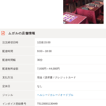
ムガルの店舗情報
注文締切日時
1日前15:00
配達時間
9:00～18:00
配達時間幅
30分
配達無料金額
7,000円～44,000円
支払方法
現金 / 請求書 / クレジットカード
定休日
なし
ジャンル
ヘルシー
/
カレー
/
オードブル
インボイス登録番号
T5120001130449