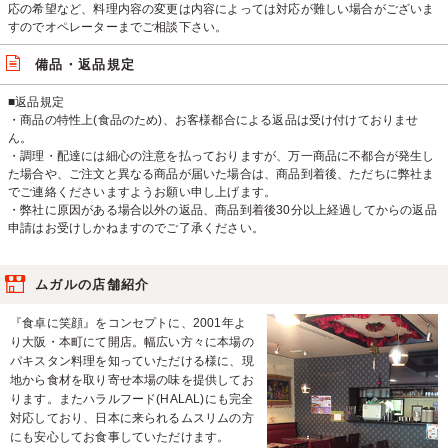
応の希望など、料理内容の変更は内容によっては対応が難しい場合がございま
すのでオペレーターまでご相談下さい。
備品・返品規定
■返品規定
・商品の特性上(食品のため)、お客様都合による返品は受け付けておりませ
ん。
・調理・配達には細心の注意を払っておりますが、万一商品に不都合が発生し
た場合や、ご注文と異なる商品が届いた場合は、商品到着後、ただちに弊社ま
でご連絡くださいますようお願い申し上げます。
・弊社に原因がある場合以外の返品、商品到着後30分以上経過してからの返品
申請はお受けしかねますのでご了承ください。
ムガルの店舗紹介
『食卓に笑顔』をコンセプトに、2001年よ
り大阪・本町にて開店。幅広い方々に本場の
パキスタン料理を知っていただける様に、現
地から食材を取り寄せ本場の味を提供してお
ります。またハラルフード(HALAL)にも完全
対応しており、日本に来られるムスリムの方
にも安心してお食事していただけます。