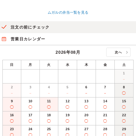
ムガルの弁当一覧を見る
注文の前にチェック
営業日カレンダー
2026年08月
次へ
日
月
火
水
木
金
土
1
－
2
3
4
5
6
7
8
－
－
－
－
－
－
◯
9
10
11
12
13
14
15
◯
◯
◯
◯
◯
◯
◯
16
17
18
19
20
21
22
◯
◯
◯
◯
◯
◯
◯
23
24
25
26
27
28
29
◯
◯
◯
◯
◯
◯
◯