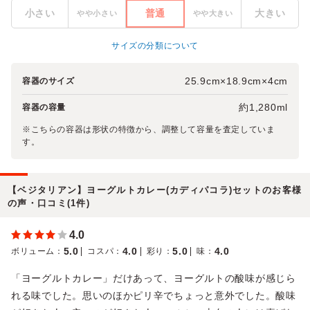
小さい
普通
大きい
やや小さい
やや大きい
サイズの分類について
25.9cm×18.9cm×4cm
容器のサイズ
約1,280ml
容器の容量
※こちらの容器は形状の特徴から、調整して容量を査定していま
す。
【ベジタリアン】ヨーグルトカレー(カディパコラ)セットのお客様
の声・口コミ(1件)
4.0
5.0
4.0
5.0
4.0
ボリューム
：
コスパ
：
彩り
：
味
：
「ヨーグルトカレー」だけあって、ヨーグルトの酸味が感じら
れる味でした。思いのほかピリ辛でちょっと意外でした。酸味