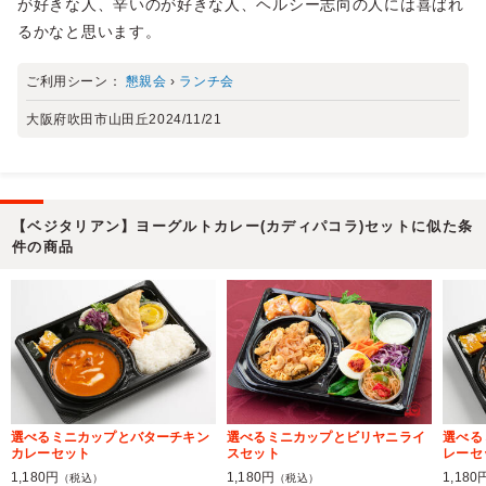
が好きな人、辛いのが好きな人、ヘルシー志向の人には喜ばれ
るかなと思います。
ご利用シーン：
懇親会
›
ランチ会
大阪府吹田市山田丘
2024/11/21
【ベジタリアン】ヨーグルトカレー(カディパコラ)セットに似た条
件の商品
選べるミニカップとバターチキン
選べるミニカップとビリヤニライ
選べる
カレーセット
スセット
レーセ
1,180円
1,180円
1,180
（税込）
（税込）