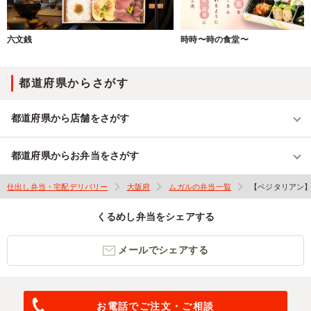
六文銭
時時〜時の食堂〜
都道府県からさがす
都道府県から店舗をさがす
都道府県からお弁当をさがす
仕出し弁当・宅配デリバリー
大阪府
ムガルの弁当一覧
【ベジタリアン】
くるめし弁当をシェアする
メールでシェアする
お電話でご注文・ご相談