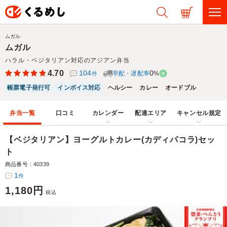
ムガル
ムガル
ハラル・ベジタリアン対応のアジアン弁当
4.70
104
0
早配・遅配率
%
件
帳票電子発行可
インボイス対応
ヘルシー
カレー
オードブル
弁当一覧
口コミ
カレンダー
配達エリア
キャンセル規定
【ベジタリアン】ヨーグルトカレー(カディパコラ)セッ
ト
商品番号：40339
1
件
1,180円
税込