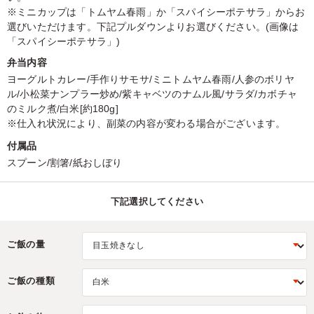
※ミニカップは「トムヤム春雨」か「スパイシーポテサラ」からお
選びいただけます。下記プルダウンよりお選びください。(画像は
「スパイシーポテサラ」)
弁当内容
ヨーグルトカレー/手作りサモサ/ミニトムヤム春雨/人参のボリヤ
ル/小松菜ナンプラー炒め/紫キャベツのナムル風/サラダ/カボチャ
のミルク煮/白米[約180g]
※仕入れ状況により、副菜の内容が変わる場合がございます。
付属品
スプーン/割箸/紙おしぼり
下記選択してください
ご飯の量
ご飯の種類