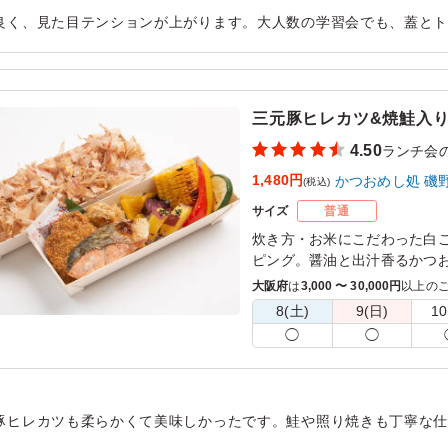
良く、見た目テンションが上がります。大人数の学習会でも、蓋と
付けがめちゃ楽です。他のメンバーでやる別の企画の時、また注文させ
用シーン：
懇親会
›
ランチ会
三元豚ヒレカツ&焼鮭入
4.50
ランチ会
1,480円
かつおめし処 磯
(税込)
サイズ
普通
炊き方・お米にこだわった白
ピング。醤油と出汁香るかつ
丁寧に揚げたヒレカツや鶏の
大阪府
は
3,000 〜 30,000円
以上の
な食事シーンを彩るお弁当に
8(土)
9(日)
10
醤油と和えた鰹節をごはんと
◯
◯
表面の鰹節が飛び散らないよ
※鮭は部位によって見た目の
も50gでご用意しております
豚ヒレカツも柔らかくて美味しかったです。鮭や照り焼きも丁寧な
げます。
。メインだけでなく、副菜も美味しく満足できるお弁当でした。