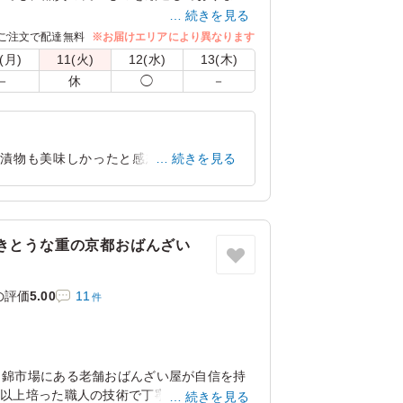
続きを見る
上げた割烹おおとみ自慢のうなぎをお楽しみ
ご注文で配達無料
※お届けエリアにより異なります
(月)
11(火)
12(水)
13(木)
－
休
◯
－
た漬物も美味しかったと感想を頂きまし
続きを見る
いっぱいになりました。
奈良県大和郡山市筒井町
2024/12/20
きとうな重の京都おばんざい
の評価
5.00
11
件
 錦市場にある老舗おばんざい屋が自信を持
年以上培った職人の技術で丁寧に手作りで巻
続きを見る