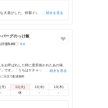
んな大喜びした。特製ドレッシングも添付
続きを見る
サラダもあり大変助かりました。
大阪府大阪市都島区片町
2025/11/21
ンバーグのっけ飯
の評価
5.00
6
件
んをお呼ばれした時に度肝抜かれたあの味、
グ」です。「うちはケチャップぶっかけただ
続きを見る
う逸品です。
のご注文で配達無料
(月)
11(火)
12(水)
13(木)
－
休
－
－