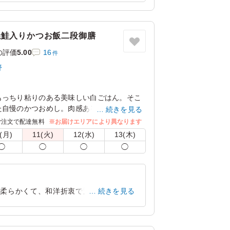
大阪府大阪市北区堂島
2025/07/02
焼鮭入りかつお飯二段御膳
の評価
5.00
16
件
野
もっちり粘りのある美味しい白ごはん。そこ
た自慢のかつおめし。肉感あるハンバーグや
続きを見る
が目白押しの2段弁当です。会議やロケ、イベ
ご注文で配達無料
※お届けエリアにより異なります
ださい。
(月)
11(火)
12(水)
13(木)
の接地面に敷いているので、蓋を開けた際に
◯
◯
◯
◯
うに工夫をしております。
大きさが異なる場合がございますが、いずれ
。何卒ご理解くださいますようお願い申し上
も柔らかくて、和洋折衷で満足感が高いで
続きを見る
大阪府大阪市北区堂島
2025/07/02