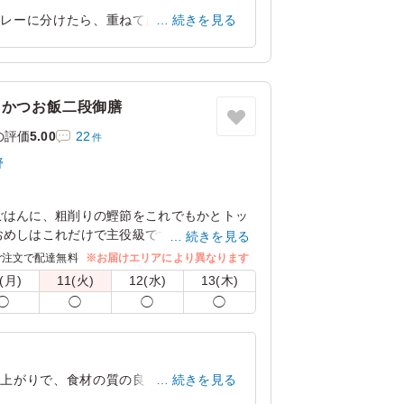
トレーに分けたら、重ねてほかせるので、
続きを見る
ていただきます。^_^
京都府京都市伏見区醍醐大構町
2024/11/23
りかつお飯二段御膳
の評価
5.00
22
件
野
ごはんに、粗削りの鰹節をこれでもかとトッ
おめしはこれだけで主役級ですが、一枚一枚
続きを見る
照り焼き、焼鮭などメインも絶品です。特別
ご注文で配達無料
※お届けエリアにより異なります
いかがでしょうか？
(月)
11(火)
12(水)
13(木)
の接地面に敷いているので、蓋を開けた際に
◯
◯
◯
◯
うに工夫をしております。
大きさが異なる場合がございますが、いずれ
。何卒ご理解くださいますようお願い申し上
仕上がりで、食材の質の良さが伝わってき
続きを見る