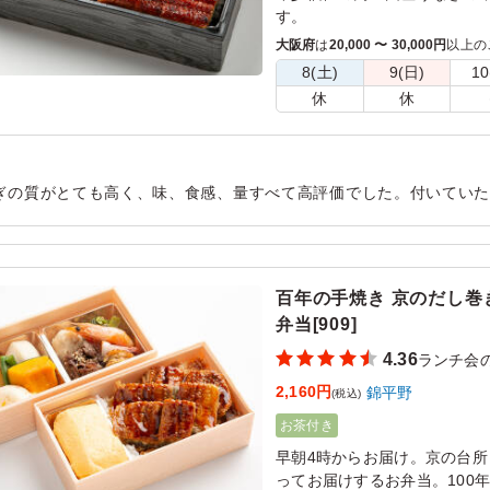
す。
秘伝のタレでじっくりと焼き
大阪府
は
20,000 〜 30,000円
以上の
ください。
8(土)
9(日)
10
休
休
ぎの質がとても高く、味、食感、量すべて高評価でした。付いてい
写真で見た時は小ぶりかとも思いましたが実際に食べてみるとお腹
用シーン：
懇親会
›
ランチ会
百年の手焼き 京のだし巻
弁当[909]
4.36
ランチ会
2,160円
錦平野
(税込)
お茶付き
早朝4時からお届け。京の台所
ってお届けするお弁当。100