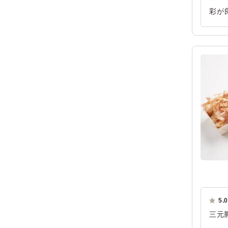
彩が
後片
ご利
5.0
三元
ます