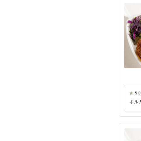
5.0
ボル
ソー
いて
嬉し
ご利