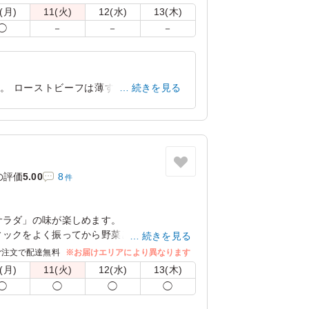
詰まった内容となっています。
(月)
11(火)
12(水)
13(木)
◯
－
－
－
。 ローストビーフは薄すぎず厚すぎず
続きを見る
で女性にも人気でした。
大阪府大阪市北区茶屋町
2024/07/24
の評価
5.00
8
件
サラダ」の味が楽しめます。
ィックをよく振ってから野菜と和えてくださ
続きを見る
ご注文で配達無料
※お届けエリアにより異なります
だくと喫食者に喜ばれます！
(月)
11(火)
12(水)
13(木)
◯
◯
◯
◯
頂けます。下記プルダウンよりお選びくださ