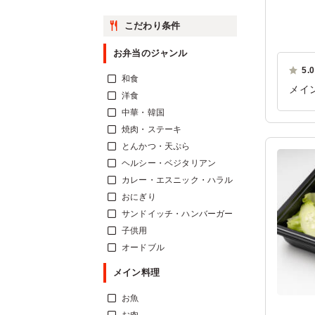
こだわり条件
お弁当のジャンル
5.0
和食
メイ
洋食
で食
中華・韓国
ご利
焼肉・ステーキ
とんかつ・天ぷら
ヘルシー・ベジタリアン
カレー・エスニック・ハラル
おにぎり
サンドイッチ・ハンバーガー
子供用
オードブル
メイン料理
お魚