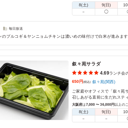
はらぺこ部の魅力がギュッと
8(土)
9(日)
10
－
◯
毎日放送
ンのプルコギ＆ヤンニョムチキンは濃いめの味付けで白米が進みます
べやすい柔らかさ、味付けも丁度良い 野菜もたくさん入っているの
用シーン：
懇親会
›
ランチ会
叙々苑サラダ
4.69
ランチ会
650円
叙々苑(関西)
(税込)
ご家庭やオフィスで「叙々苑
召しあがる直前に生だれステ
い。
大阪府
は
7,000 〜 36,000円
以上の
焼肉弁当と一緒にお頼みいた
8(土)
9(日)
10
－
－
※ニンニクの有・無がお選び
い。