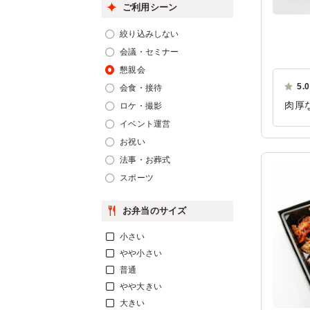
ご利用シーン
絞り込みしない
会議・セミナー
懇親会
5.0
会食・接待
肉厚
ロケ・撮影
がほ
イベント運営
選べ
お祝い
法事・お葬式
ご利
スポーツ
お弁当のサイズ
小さい
やや小さい
普通
やや大きい
大きい