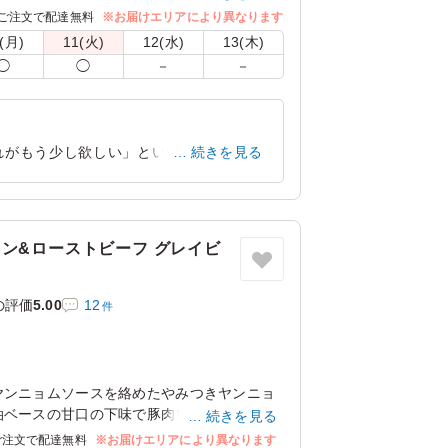
ただし汁を使っただし巻きと穴子飯、京風和
ご注文で配達無料
※お届けエリアにより異なります
物盛合わせを彩りよく盛付けた最高に贅沢弁
(月)
11(火)
12(水)
13(木)
◯
◯
－
－
れがもう少し欲しい」という人と「山椒
続きを見る
わけではないと思うので、オプションで
大阪府大阪市北区大深町
2024/12/26
ン&ローストビーフ グレイビ
の評価
5.00
12
件
ヤンニョムソースを絡めたやみつきヤンニョ
油ベースの甘口の下味で豚肉を炒め合わせた
続きを見る
ストビーフが楽しめる豪華幕ノ内弁当です。
ご注文で配達無料
※お届けエリアにより異なります