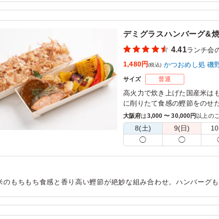
用シーン：
懇親会
›
ランチ会
デミグラスハンバーグ&
4.41
ランチ会
1,480円
かつおめし処 磯
(税込)
サイズ
普通
高火力で炊き上げた国産米は
に削りたて食感の鰹節をのせ
鶏の照り焼き、焼鮭と主役級
大阪府
は
3,000 〜 30,000円
以上の
ント等の各シーンでご利用く
8(土)
9(日)
10
醤油と和えた鰹節をごはんと
◯
◯
表面の鰹節が飛び散らないよ
※鮭は部位によって見た目の
も50gでご用意しております
米のもちもち食感と香り高い鰹節が絶妙な組み合わせ。ハンバーグ
げます。
メインだけでなく、副菜も美味しく満足できるお弁当でした。
用シーン：
懇親会
›
ランチ会