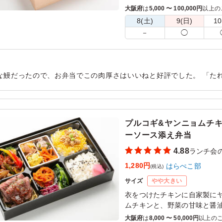
きあげる、鰹と昆布を煮出し
大阪府
は
5,000 〜 100,000円
以上の
牛すき焼き、天ぷら、京風煮
8(土)
9(日)
10
当。
－
◯
な鰻だったので、お弁当でこの肉厚さはいいねと好評でした。 「た
しい」という人がいました。 これは、好みの問題で、全員が欲しい
るといいなと思いました。
用シーン：
懇親会
›
ランチ会
プルコギ&ヤンニョムチキ
ーソース添え弁当
4.88
ランチ会
1,280円
はらぺこ部
(税込)
サイズ
やや大きい
衣をつけたチキンに自家製に
ムチキンと、野菜の甘味と醤
プルコギ、そして自家製ロー
大阪府
は
8,000 〜 50,000円
以上の