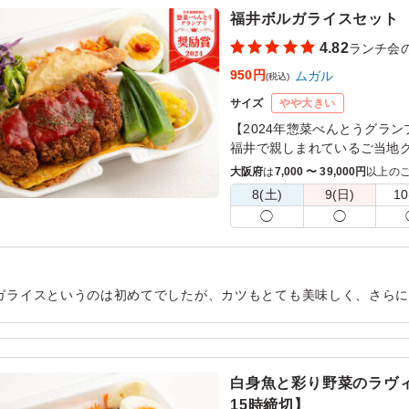
福井ボルガライスセット
4.82
ランチ会
950円
ムガル
(税込)
サイズ
やや大きい
【2024年惣菜べんとうグラン
福井で親しまれているご当地
たオムライスの上に自家製手
大阪府
は
7,000 〜 39,000円
以上の
リュームのある料理です。種
8(土)
9(日)
10
りください。
◯
◯
※ミニカップは「キーマカレ
ラ」からお選びいただけます
は「スパイシーポテサラ」)
ガライスというのは初めてでしたが、カツもとても美味しく、さら
スも含めとてもおいしかったです！サモサやミニカップもあり、こ
言うならば、新鮮な野菜を添えてくださっているので、サラダにも
いです。
白身魚と彩り野菜のラヴ
用シーン：
懇親会
›
ランチ会
15時締切】