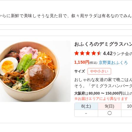
からに新鮮で美味しそうな見た目で、叙々苑サラダは有名なのでみ
ていますのでお店と変わらない味を楽しめました。お肉だけでなく
用シーン：
懇親会
›
ランチ会
おふくろのデミグラスハ
4.42
ランチ会
1,150円
京野菜おふくろ
(税込)
サイズ
やや小さい
おしゃれな友達の家で晩ごは
そう。「デミグラスハンバー
けだったなあ」な方は夢が叶
大阪府
は
80,000 〜 150,000円
以上
※お届けエリアにより異なります
8(土)
9(日)
10
－
◯