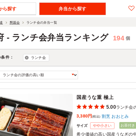
から探す
弁当から探す
達
懇親会
ランチ会の弁当一覧
府 - ランチ会弁当ランキング
194
個
の条件：
ランチ会
国産うな重 極上
5.00
ランチ会
3,380円
割烹 おおとみ
(税込)
お茶付き
サイズ
やや小さい
希少価値の高い国産うなぎの