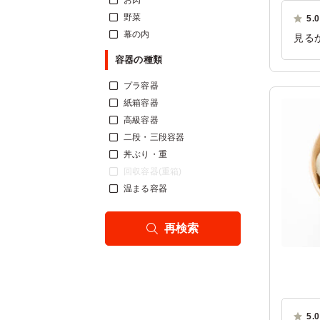
お肉
野菜
5.0
幕の内
見る
され
容器の種類
ご利
プラ容器
紙箱容器
高級容器
二段・三段容器
丼ぶり・重
回収容器(重箱)
温まる容器
再検索
5.0