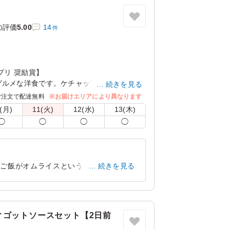
の評価
5.00
14
件
プリ 奨励賞】
グルメな洋食です。ケチャップで味付けされ
続きを見る
作りのチキンカツにトマトソースを載せたボ
ご注文で配達無料
※お届けエリアにより異なります
類豊富な手づくりの惣菜と一緒にお召し上が
(月)
11(火)
12(水)
13(木)
◯
◯
◯
◯
ー」か「トムヤム春雨」「スパイシーポテサ
。下記プルダウンよりお選びください。(画像
にご飯がオムライスという、凝った造りで
続きを見る
ちらもアクセントでとても楽しめます。し
う少しだけドレッシングがかかってあると
ィゴットソースセット【2日前
大阪府大阪市北区中之島
2026/02/02