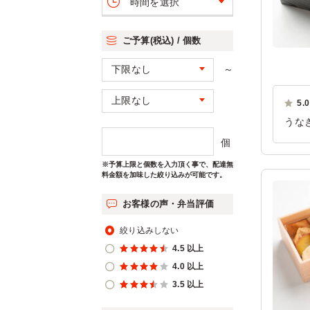
時間を選択
ご予算(税込) / 個数
～
5.0
うな
た。
個
ご利
※予算上限と個数を入力頂く事で、配達無
料金額を加味した絞り込みが可能です。
お客様の声・弁当評価
絞り込みしない
4.5 以上
4.0 以上
3.5 以上