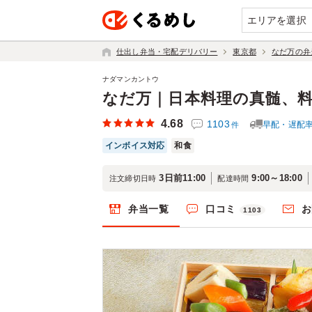
エリアを選択
仕出し弁当・宅配デリバリー
東京都
なだ万の弁
ナダマンカントウ
なだ万｜日本料理の真髄、
4.68
1103
早配・遅配
件
インボイス対応
和食
3日前11:00
9:00～18:00
注文締切日時
配達時間
弁当一覧
口コミ
お
1103