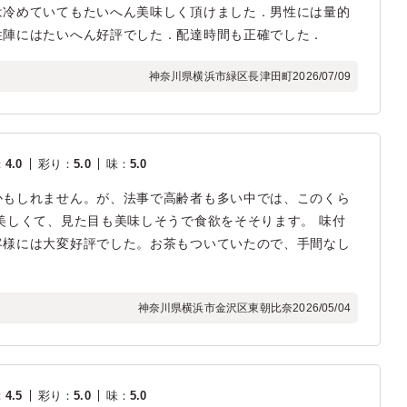
は冷めていてもたいへん美味しく頂けました．男性には量的
性陣にはたいへん好評でした．配達時間も正確でした．
神奈川県横浜市緑区長津田町
2026/07/09
：
4.0
彩り
：
5.0
味
：
5.0
かもしれません。が、法事で高齢者も多い中では、このくら
美しくて、見た目も美味しそうで食欲をそそります。 味付
客様には大変好評でした。お茶もついていたので、手間なし
神奈川県横浜市金沢区東朝比奈
2026/05/04
：
4.5
彩り
：
5.0
味
：
5.0