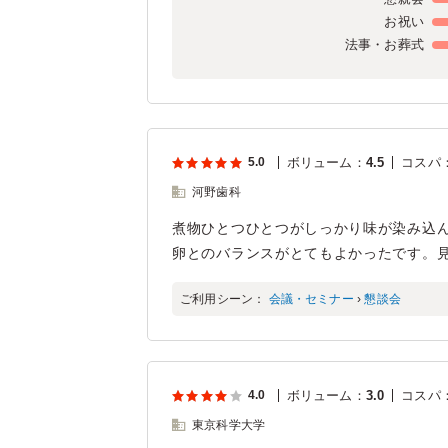
お祝い
法事・お葬式
5.0
ボリューム
：
4.5
コスパ
河野歯科
煮物ひとつひとつがしっかり味が染み込
卵とのバランスがとてもよかったです。
ご利用シーン：
会議・セミナー
›
懇談会
4.0
ボリューム
：
3.0
コスパ
東京科学大学