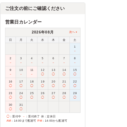
ご注文の前にご確認ください
営業日カレンダー
2026年08月
次へ
日
月
火
水
木
金
土
1
－
2
3
4
5
6
7
8
－
－
－
－
－
－
－
9
10
11
12
13
14
15
－
－
－
◯
◯
◯
◯
16
17
18
19
20
21
22
◯
◯
◯
◯
◯
◯
◯
23
24
25
26
27
28
29
◯
◯
◯
◯
◯
◯
◯
30
31
◯
◯
◯
：受付中
－
：受付終了
休
：定休日
AM
：14:00まで配達可
PM
：14:00から配達可