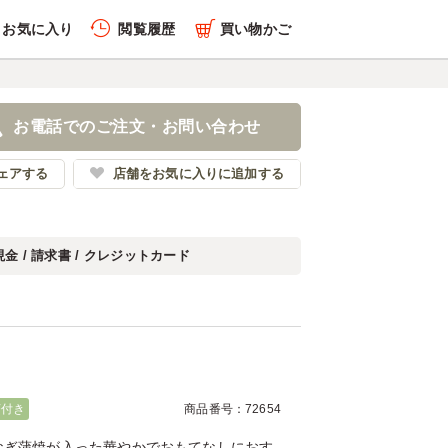
お気に入り
閲覧履歴
買い物かご
履歴を全件削除する
お電話でのご注文・お問い合わせ
だ万
ェアする
店舗をお気に入りに追加する
現金 / 請求書 / クレジットカード
履歴を見る
茶付き
商品番号：72654
なぎ蒲焼が入った華やかでおもてなしにおす