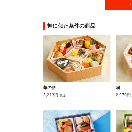
（
舞に似た条件の商品
華の膳
扇
3,213円
2,970円
税込