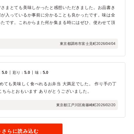
皆さまとても美味しかったと感想いただきました。お品書き
何が入っているか事前に分かることも良かったです。味は全
ったです。これからまた何か集まる時にはぜひ、使わせて頂
東京都調布市富士見町
2026/04/04
：
5.0
彩り
：
5.0
味
：
5.0
冷めても美味しく食べれるお弁当 大満足でした。 作り手の丁
こちらとおもいます ありがとうございました。
東京都江戸川区南篠崎町
2026/02/20
さらに読み込む