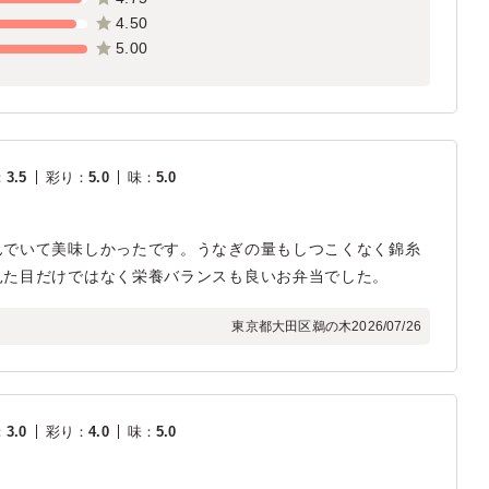
4.50
5.00
：
3.5
彩り
：
5.0
味
：
5.0
んでいて美味しかったです。うなぎの量もしつこくなく錦糸
見た目だけではなく栄養バランスも良いお弁当でした。
東京都大田区鵜の木
2026/07/26
：
3.0
彩り
：
4.0
味
：
5.0