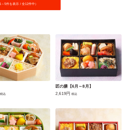
1～
5
件を表示 / 全12件中）
匠の膳【6月～8月】
2,619円
税込
税込