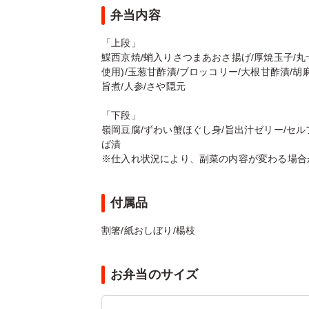
弁当内容
「上段」
鰈西京焼/蛸入りさつまあおさ揚げ/厚焼玉子/丸
使用)/玉葱甘酢漬/ブロッコリー/大根甘酢漬/
旨煮/人参/さや隠元
「下段」
嶺岡豆腐/ずわい蟹ほぐし身/旨出汁ゼリー/セルフィ
ば漬
※仕入れ状況により、副菜の内容が変わる場合
付属品
割箸/紙おしぼり/楊枝
お弁当のサイズ