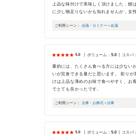
上品な味付けで美味しく頂けました．鰻
に少し物足りないかも知れませんが，女
ご利用シーン：
会議・セミナー
›
会議
5.0
ボリューム
：
5.0
コスパ
量的には、たくさん食べる方には少ない
いが完食できる量だと思います。 彩りが
けは上品な薄めのお味で食べやすく、お
でとても良かったです。
ご利用シーン：
法事・お葬式
›
法事
5.0
ボリューム
：
5.0
コスパ