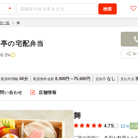
当一覧
舞
舞
4,158円
店舗名：な
料亭の宅配弁当
シ
0.2
率
%
60分
8,000円～75,600円
なし
配達時間幅
配達無料金額
定休日
支払方法
問い合わせ
店舗情報
閲覧
舞
4.75
12
お
件
二段の折箱に、多彩な料理とう