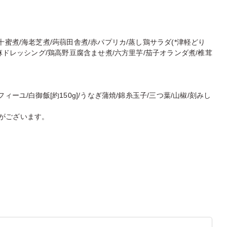
十蜜煮/海老芝煮/蒟蒻田舎煮/赤パプリカ/蒸し鶏サラダ(*津軽どり
胡麻ドレッシング/鶏高野豆腐含ませ煮/六方里芋/茄子オランダ煮/椎茸
ーユ/白御飯[約150g]/うなぎ蒲焼/錦糸玉子/三つ葉/山椒/刻みし
がございます。