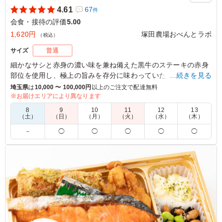
話のきっかけにもすることができました。今後も利用して
4.61
67
件
いきたいと考えております。
会食・接待の評価
5.00
1,620円
塚田農場おべんとラボ
ご利用シーン：
会食・接待
›
接待
（税込）
東京都千代田区丸の内
2026/06/02
サイズ
普通
細かなサシと赤身の濃い味を兼ね備えた黒牛のステーキの赤身
部位を使用し、極上の旨みを存分に味わっていただけるお弁当
…続きを見る
です。
埼玉県
は
10,000 〜 100,000円
以上のご注文で配達無料
旨みの強い赤身と自慢の若鶏のチキン南蛮を同時にお楽しみ下
※お届けエリアにより異なります
さい。
8
9
10
11
12
13
（土）
（日）
（月）
（火）
（水）
（木）
※おべんとラボの若鶏のチキン南蛮にはタイ産のブロイラーを
－
◯
◯
◯
◯
◯
使用しています。
※卵の仕入れが厳しいため、塚だま玉子焼きが他の副菜になる
場合ございます。
4.0
お肉が美味しかったです。とても柔らかく、ご飯との相性
も抜群でよかったです。 標準であと3枚程度あるとお腹満
腹になったかも。 20歳すぎの若い子には少しボリューム