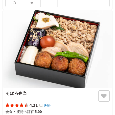
◯
休
－
－
－
－
に驚かされます。当然味も素晴らしくちょうどよい焼き加
減でした。付け合わせも豊富で大変おいしく最後までおい
しく皆様喜んでいらっしゃいました。くるめしさんと提携
されているお弁当屋さんはどこも質が高くいつも驚かされ
ます。 皆さんが喜ばれることが約束されているので選ぶ
のがとても楽しい仕事になっています！
ご利用シーン：
会食・接待
›
接待
東京都新宿区新宿
2025/10/03
そぼろ弁当
4.31
94
件
会食・接待の評価
5.00