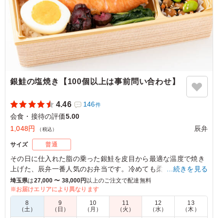
が物足りないない感じではありました。
ご利用シーン：
会食・接待
›
会食
東京都中野区沼袋
2025/08/24
銀鮭の塩焼き【100個以上は事前問い合わせ】
4.46
146
件
会食・接待の評価
5.00
1,048円
辰弁
（税込）
サイズ
普通
その日に仕入れた脂の乗った銀鮭を皮目から最適な温度で焼き
上げた、辰弁一番人気のお弁当です。冷めても柔らかい、本物
…続きを見る
の銀鮭を楽しめる贅沢なお弁当です。
埼玉県
は
27,000 〜 38,000円
以上のご注文で配達無料
※お届けエリアにより異なります
5.0
ジェイリース株式会社
8
9
10
11
12
13
（土）
（日）
（月）
（火）
（水）
（木）
蓋が透明なので分かっていましたが、鮭の大きさ、分厚さ