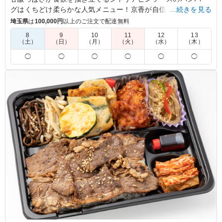
グはくちどけ柔らかな人気メニュー！京香が自信を持ってお届
…続きを見る
けするご飯はより洗練されたシンプルな食べ合わせでしっかり
埼玉県
は
100,000円
以上のご注文で配達無料
としたおかずの味わいとのバランスが心地よいです。
8
9
10
11
12
13
（土）
（日）
（月）
（火）
（水）
（木）
※お弁当容器は電子レンジ使用不可です。
◯
◯
◯
◯
◯
◯
5.0
NTTドコモビジネス
ハンバーグをメインに、副菜やご飯も彩りよく盛り付けら
れており、見た目から食欲をそそるお弁当でした。ボリュ
ームもしっかりあり、食べ応えがあって満足度が高かった
です。味のバランスも良く、副菜も種類が豊富だったため
最後まで飽きることなく美味しくいただけました。また注
文したいと思える内容でした。
ご利用シーン：
会食・接待
›
接待
東京都千代田区大手町
2026/07/14