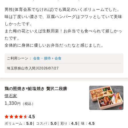
男性(体育会系でなければ)でも満足のいくボリュームでした。
味は丁度いい濃さで、豆腐ハンバーグはフワッとしていて美味
しかったです。
また梅の花といえば生麩田楽！お弁当でも食べられて嬉しかっ
たです。
全体的に身体に優しいお弁当だったなと感じました。
ご利用シーン：
会食・接待
›
会食
埼玉県狭山市入間川
2026/07/27
鶏の照焼き×鮭塩焼き 贅沢二段膳
懐石家
1,330
円（税込）
4.5
5.0
5.0
4.5
4.5
ボリューム
：
コスパ
：
彩り
：
味
：