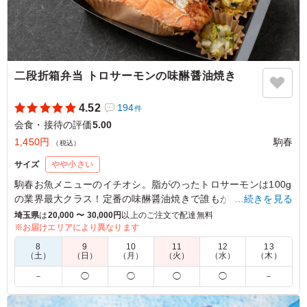
二段折箱弁当 トロサーモンの味醂醤油焼き
4.52
194
件
会食・接待の評価
5.00
1,450円
駒春
（税込）
サイズ
やや小さい
駒春お魚メニューのイチオシ。脂がのったトロサーモンは100g
の業界最大クラス！定番の味醂醤油焼きで誰もが納得の一品。
…続きを見る
小骨がありますのでお気をつけてお召し上がりください。
埼玉県
は
20,000 〜 30,000円
以上のご注文で配達無料
※お届けエリアにより異なります
5.0
8
9
10
11
12
13
（土）
（日）
（月）
（火）
（水）
（木）
さかな系の弁当で1番うけがよかったのがこの弁当でし
－
◯
◯
◯
◯
－
た。ネーミングてきにも焼き鮭じゃなくてトロサーモンだ
ったのが良かったのではないかと思います。味付けも醤油
とみりんでご飯に合う感じでした。