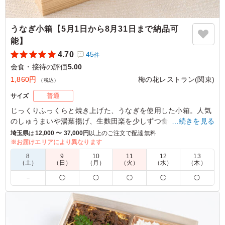
うなぎ小箱【5月1日から8月31日まで納品可
能】
4.70
45
件
会食・接待の評価
5.00
1,860円
梅の花レストラン(関東)
（税込）
サイズ
普通
じっくりふっくらと焼き上げた、うなぎを使用した小箱。人気
のしゅうまいや湯葉揚げ、生麩田楽を少しずつ食べれるように
…続きを見る
しております。
埼玉県
は
12,000 〜 37,000円
以上のご注文で配達無料
※お届けエリアにより異なります
※お届け期間：5月7日(水)～8月31日(日)まで
8
9
10
11
12
13
（土）
（日）
（月）
（火）
（水）
（木）
5.0
－
◯
◯
◯
◯
◯
うなぎをこの値段で食べれたら満足です。夏季限定なのが
残念。しっかり厚みあるうなぎなので満足できます。うな
ぎ以外にもおかずをしっかり食べることができる使い勝手
のいい弁当です。