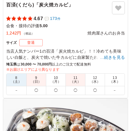
百済(くだら)「炭火焼カルビ」
4.67
173
件
会食・接待の評価
5.00
1,242円
焼肉屋さんのお弁当
（税込）
サイズ
普通
当店人気ナンバー1の百済「炭火焼カルビ」！！冷めても美味
しい白飯と、炭火で焼いた牛カルビに自家製たれをかけてご堪
…続きを見る
能下さい。
埼玉県
は
30,000 〜 70,000円
以上のご注文で配達無料
副菜の韓国惣菜とご一緒にどうぞ。
※お届けエリアにより異なります
8
9
10
11
12
13
（土）
（日）
（月）
（火）
（水）
（木）
5.0
モトショップクォーター
－
◯
◯
◯
◯
－
味もボリュームも満点。 コスパ最強でした。
ご利用シーン：
会食・接待
›
会食
東京都荒川区町屋
2024/03/19