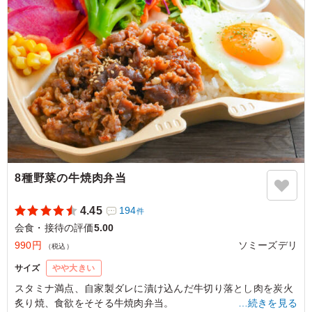
す。
ご利用シーン：
会食・接待
›
会食
東京都千代田区六番町
2025/08/25
8種野菜の牛焼肉弁当
4.45
194
件
会食・接待の評価
5.00
990円
ソミーズデリ
（税込）
サイズ
やや大きい
スタミナ満点、自家製ダレに漬け込んだ牛切り落とし肉を炭火
炙り焼、食欲をそそる牛焼肉弁当。
…続きを見る