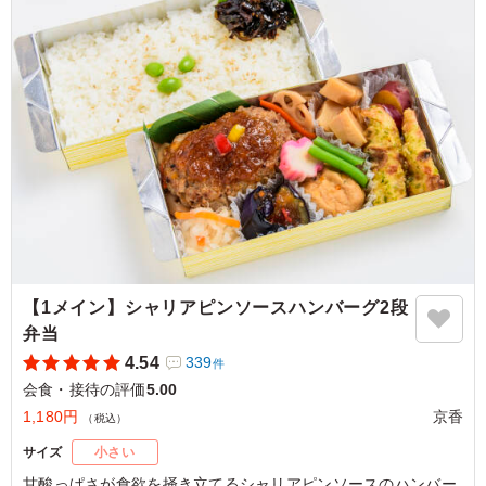
【1メイン】シャリアピンソースハンバーグ2段
弁当
4.54
339
件
会食・接待の評価
5.00
1,180円
京香
（税込）
サイズ
小さい
甘酸っぱさが食欲を掻き立てるシャリアピンソースのハンバー