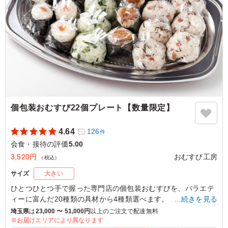
個包装おむすび22個プレート【数量限定】
4.64
126
件
会食・接待の評価
5.00
3,520円
おむすび工房
（税込）
サイズ
大きい
ひとつひとつ手で握った専門店の個包装おむすびを、バラエテ
ィーに富んだ20種類の具材から4種類選べます。
…続きを見る
埼玉県
は
23,000 〜 51,000円
以上のご注文で配達無料
下記よりおむすびを4種類お選びいただき、連絡事項欄にご記
※お届けエリアにより異なります