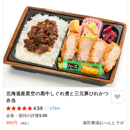
5.0
ブリストル・マイヤーズ スクイブ株式会社
ご飯大盛りにしてみましたが、おかずと同様にご飯も好評
のため、大盛りにしてみて良かったです。メインの銀鱈は
変わらず好評です。見た目が美しく、いい意味で普段見な
い少し変わったおかずもあるのも評価高い点かと思いま
す。
ご利用シーン：
会食・接待
›
MR
東京都杉並区西荻南
2025/09/03
北海道産星空の黒牛しぐれ煮と三元豚ひれかつ
弁当
4.59
170
件
会食・接待の評価
5.00
990円
塚田農場おべんとラボ
（税込）