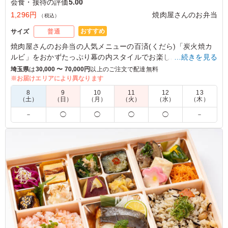
会食・接待の評価
5.00
1,296円
焼肉屋さんのお弁当
（税込）
おすすめ
サイズ
普通
焼肉屋さんのお弁当の人気メニューの百済(くだら)「炭火焼カ
ルビ」をおかずたっぷり幕の内スタイルでお楽しみいただけま
…続きを見る
す。ロケ現場だけでなく【会議・会食】のシーンにもオススメ
埼玉県
は
30,000 〜 70,000円
以上のご注文で配達無料
◎ご飯の上に敷き詰められた牛カルビは炭火の香りがフワッと
※お届けエリアにより異なります
感じられます。特製の焼肉タレをかけてお召し上がりいただけ
8
9
10
11
12
13
ます。
（土）
（日）
（月）
（火）
（水）
（木）
－
◯
◯
◯
◯
－
4.0
トム・プロジェクト
しっかりと下地付けと、肉の質もまずまず、それにともな
うほかの食材も色とりどりに入っており飽きることがあり
ませんでした。料金もぎりぎりで設定されており満足でし
た。
ご利用シーン：
会食・接待
›
接待
東京都新宿区新宿
2026/05/16