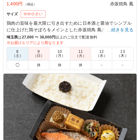
1,400円
赤坂焼鳥 鳳
（税込）
サイズ
やや小さい
鶏肉の旨味を最大限に引き出すために日本酒と醤油でシンプル
に仕上げた鶏そぼろをメインとした赤坂焼鳥 鳳のお弁当の中で
…続きを見る
も特にお客様への還元率が高い｢くるめし弁当｣限定で販売して
埼玉県
は
27,000 〜 38,000円
以上のご注文で配達無料
いる商品です。
※お届けエリアにより異なります
8
9
10
11
12
13
※5月～10月は安全衛生上の理由で、キンカン(鶏卵黄)を季節
（土）
（日）
（月）
（火）
（水）
（木）
野菜に変更しております。
◯
休
休
休
－
－
【※仕入れ状況により、キンカン(鶏卵黄)をうずら玉子に変更
する場合がございます。】
5.0
彩り綺麗で味も美味しく大満足でした。鶏肉ということも
ありダイエット中の方もそんなに罪悪感なく食べられると
喜んでおられました。とても美味しかったので是非また注
文させて頂きます。
ご利用シーン：
会食・接待
›
MR
東京都千代田区神田駿河台
2026/04/02