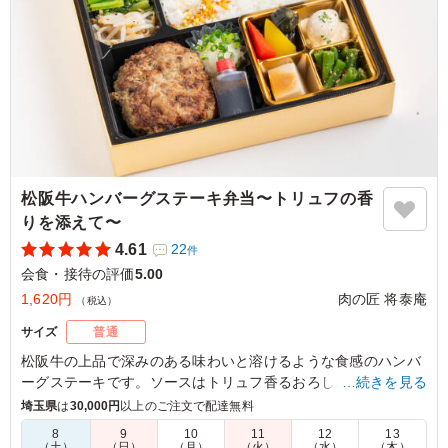
松阪牛ハンバーグステーキ弁当〜トリュフの香
りを添えて〜
4.61
22
件
会食・接待の評価
5.00
1,620円
肉の匠 将泰庵
（税込）
サイズ
普通
松阪牛の上品で深みのある味わいと溶けるような食感のハンバ
ーグステーキです。ソースはトリュフ香るおろしポン酢をご用
…続きを見る
意。くるめしのみでお楽しみいただける松坂牛とトリュフのハ
埼玉県
は
30,000円
以上のご注文で配達無料
ンバーグステーキをお召し上がりください。(松坂牛と黒毛和牛
8
9
10
11
12
13
を50％ずつの割合で使用しています)
（土）
（日）
（月）
（火）
（水）
（木）