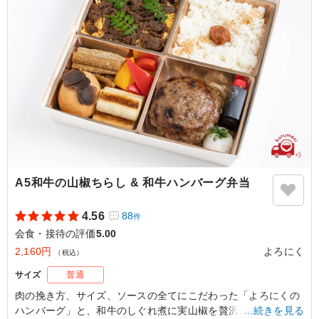
ご利用シーン：
会食・接待
›
MR
千葉県千葉市中央区青葉町
2025/08/07
A5和牛の山椒ちらし & 和牛ハンバーグ弁当
4.56
88
件
会食・接待の評価
5.00
2,160円
よろにく
（税込）
サイズ
普通
肉の挽き方、サイズ、ソースの全てにこだわった「よろにくの
ハンバーグ」と、和牛のしぐれ煮に実山椒を贅沢にあしらった
…続きを見る