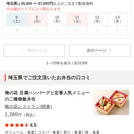
和牛ちらし。肉を極めるよろにくが挑む、いずれ劣らぬ新境
埼玉県
は
45,000 〜 87,000円
以上のご注文で配達無料
地。
※お届けエリアにより異なります
たたき牛蒡にパプリカの煮びたしや焼きねぎなど、焼肉弁当の
8
9
10
11
12
13
常識を覆す副菜が全体に華を添えます。
（土）
（日）
（月）
（火）
（水）
（木）
お肉のお弁当を食べ慣れた方にも自信をもっておすすめする、
－
－
－
－
－
－
最上級のハンバーグ弁当です。
4.5
〈 前のページ
次のページ 〉
何よりもネームバリューもあり、包装も高級感があった。
二種類のお肉の味わい方を堪能できてお得感もあります
1～20件を表示 / 全319件
し、飽きも来ずに美味しかったです。添えられていた煮卵
も秀逸でした！
埼玉県でご注文頂いたお弁当の口コミ
ご利用シーン：
会食・接待
›
接待
梅の花 豆腐ハンバーグと定番人気メニュー
東京都千代田区大手町
2023/03/24
の二種御飯弁当
梅の花レストラン(関東)
1,280
円（税込）
4.5
4.0
4.0
4.0
4.0
ボリューム
：
コスパ
：
彩り
：
味
：