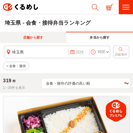
埼玉県 - 会食・接待弁当ランキング
店舗から探す
弁当から探す
埼玉県
日付
詳細条件
会食・接待
319
件
1～
20
件を表示