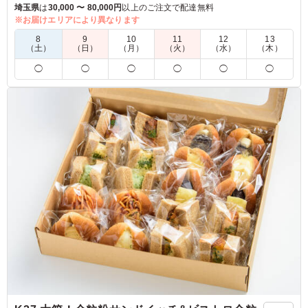
埼玉県
は
30,000 〜 80,000円
以上のご注文で配達無料
※8種野菜は季節により変更する場合がございます。
※お届けエリアにより異なります
8
9
10
11
12
13
（土）
（日）
（月）
（火）
（水）
（木）
5.0
◯
◯
◯
◯
◯
◯
今回頼んだお弁当で1番人気でした。 レンジで温めると牛
肉の旨みや香りがより高まりました。サラダは別で温める
と良いと思います。サラダのドレッシングもおしゃれなカ
フェ系の仕上がりで大満足です。
ご利用シーン：
会食・接待
›
会食
千葉県船橋市夏見台
2026/01/07