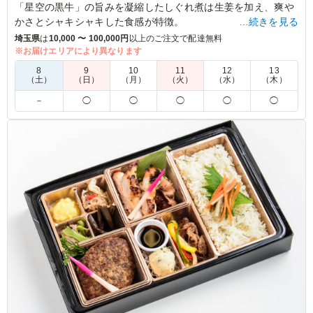
「星空の黒牛」の旨みを凝縮したしぐれ煮は生姜を加え、爽や
かさとシャキシャキした食感が特徴。
…続きを見る
食べるほどに深い味わいが広がり、最後のひと口まで飽きるこ
埼玉県
は
10,000 〜 100,000円
以上のご注文で配達無料
となくお楽みいただけます。
※お届けエリアにより異なります
メインのおかずである三元豚のヒレカツはきめ細やかで柔らか
8
9
10
11
12
13
く、しっかりと肉の旨みが感じられる逸品。
（土）
（日）
（月）
（火）
（水）
（木）
下に敷かれたカレー風味のキャベツがスパイシーなアクセント
－
◯
◯
◯
◯
◯
を添えます。
会議や研修、社内イベントなど幅広いシーンでご満足いただけ
るお弁当です。ぜひご利用ください。
※仕入れ状況により、容器・副菜の内容が変わる場合がござい
ます。
※本商品は当店のカジュアルブランド「つか弁」の商品です。
5.0
とにかく最強の商品です。ネーミングが長いですが この
商品の豪華さが伝わってきて食欲をそそります。味も間違
いなく大満足でした。牛と豚、両方楽しめるのはとてもい
い商品です。