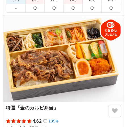
－
◯
◯
◯
◯
◯
※100食以上のご注文は締切・キャンセル規定が異なります。
お電話にてお問い合わせください。
5.0
ハンバーグは中まで火が通っていますが、固くなくジュー
シーです。ソースはトリュフの香りということで芳醇です
が、ご飯にもよく合います。盛り付けが写真通りに綺麗な
のもとても良いです。
ご利用シーン：
会食・接待
›
MR
千葉県市川市妙典
2026/05/04
特選「金のカルビ弁当」
4.62
105
件