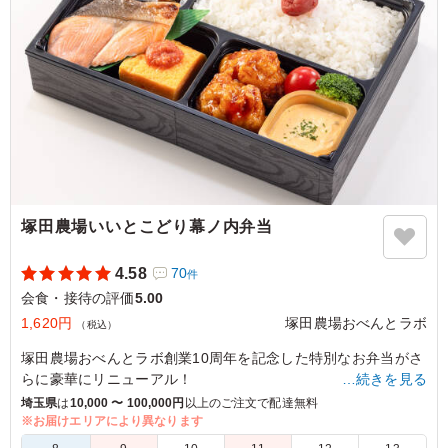
塚田農場いいとこどり幕ノ内弁当
4.58
70
件
会食・接待の評価
5.00
1,620円
塚田農場おべんとラボ
（税込）
塚田農場おべんとラボ創業10周年を記念した特別なお弁当がさ
らに豪華にリニューアル！
…続きを見る
埼玉県
は
10,000 〜 100,000円
以上のご注文で配達無料
おかずに豪華に大人気の4品をラインナップ
※お届けエリアにより異なります
・人気の自家製タルタルソースをたっぷり付けて召し上がる若