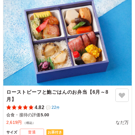
ご利用シーン：
会食・接待
›
会食
東京都千代田区神田駿河台
2026/05/04
ローストビーフと鮑ごはんのお弁当【6月～8
月】
4.82
22
件
会食・接待の評価
5.00
2,619円
なだ万
（税込）
お茶付き
サイズ
普通