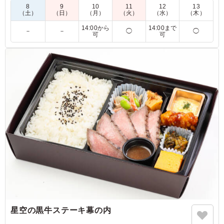
入ください(ご記入がない場合はお任せとさせていただきま
8
9
10
11
12
13
す)。
（土）
（日）
（月）
（火）
（水）
（木）
鮭/おかか/高菜/わさび菜/焼きたらこ/明太子/ひじき煮/ツナマヨ
14:00から
14:00まで
－
－
◯
◯
たぬきにぎり/梅干し/きつねにぎり/梅ひじき/ねぎ味噌/ツナ昆
可
可
布
海老塩/紅生姜鶏そぼろ/ソースかつ/ソースメンチ/青菜ちりめ
ん/昆布
※2プレート以上のお任せ複数パターンご希望の場合は(2パタ
ーン希望、定番の具材多め希望など)、連絡事項欄に具体的にご
記入頂ければご希望に合わせてお作りします。
【1回のご注文可能数：9プレートまで】
※数量限定メニュー(1日の作成可能数：22プレート)のため数
量に達しましたら
ご注文をお断りする可能性もございますのでご了承くださいま
せ。
4.0
かなりの数の種類から選べるのでコスパがいいと感じまし
星空の黒牛ステーキ幕の内
た。王道のグザイから少しレアな具材を選択できるため、