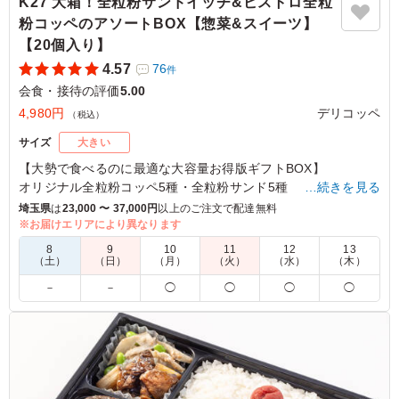
K27 大箱！全粒粉サンドイッチ&ビストロ全粒
粉コッペのアソートBOX【惣菜&スイーツ】
【20個入り】
4.57
76
件
会食・接待の評価
5.00
4,980円
デリコッペ
（税込）
サイズ
大きい
【大勢で食べるのに最適な大容量お得版ギフトBOX】
オリジナル全粒粉コッペ5種・全粒粉サンド5種
…続きを見る
全部で6種類の【総菜系】コッペ&サンドのアソートBOX！！
埼玉県
は
23,000 〜 37,000円
以上のご注文で配達無料
デリコッペの美味しさ詰まるギフトBOXです！
※お届けエリアにより異なります
8
9
10
11
12
13
※写真はイメージです。
（土）
（日）
（月）
（火）
（水）
（木）
－
－
◯
◯
◯
◯
5.0
ティーエムシー株式会社
味付けは、ちょうどよくどれも美味しかったです！
ご利用シーン：
会食・接待
›
会食
東京都世田谷区奥沢
2025/12/14