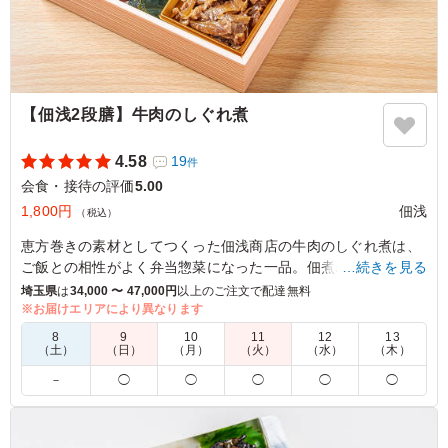
【佃浅2段膳】牛肉のしぐれ煮
4.58
19
件
会食・接待の評価
5.00
1,800円
佃浅
（税込）
恵方巻きの素材としてつくった佃浅商店の牛肉のしぐれ煮は、
ご飯との相性がよく弁当惣菜になった一品。佃煮の製造を方法
…続きを見る
を活かし、牛肉を炊き上げています。
埼玉県
は
34,000 〜 47,000円
以上のご注文で配達無料
※お届けエリアにより異なります
5.0
8
9
10
11
12
13
（土）
（日）
（月）
（火）
（水）
（木）
牛肉はとても柔らかく美味しかったです。 機会があれば
－
◯
◯
◯
◯
◯
また注文したいと思います。
ご利用シーン：
会食・接待
›
会食
東京都江東区扇橋
2025/11/05