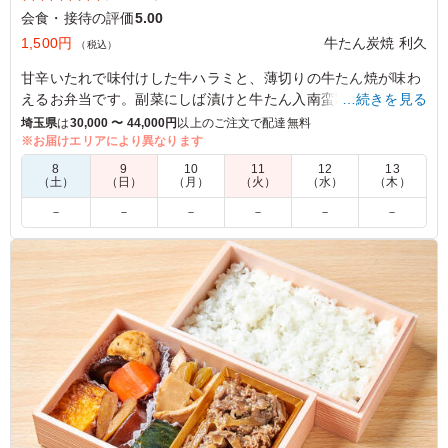
会食・接待の評価
5.00
1,500円
牛たん炭焼 利久
（税込）
甘辛いたれで味付けした牛ハラミと、薄切りの牛たん焼が味わ
えるお弁当です。副菜にしば漬けと牛たん入南蛮味噌を添えま
…続きを見る
した。ぜひお試しください。
埼玉県
は
30,000 〜 44,000円
以上のご注文で配達無料
※お届けエリアにより異なります
5.0
8
9
10
11
12
13
（土）
（日）
（月）
（火）
（水）
（木）
味付けされた牛タンとハラミが沢山乗っています。牛タン
－
－
－
－
－
－
は流石の利休さんでした。ハラミはもう少し柔らかいとい
いなとも思いますが、この価格では本当にコスパいいと思
います。またお肉リクエストがあったときは、注文させて
いただきます。
ご利用シーン：
会食・接待
›
MR
東京都港区虎ノ門
2025/06/05