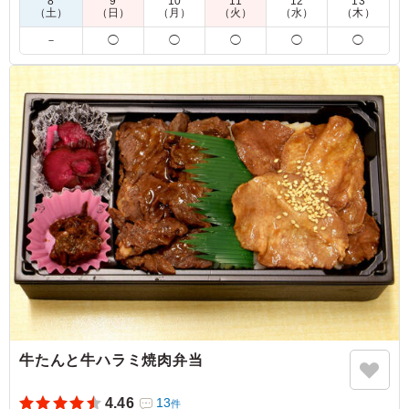
8
9
10
11
12
13
鶏のチキン南蛮
（土）
（日）
（月）
（火）
（水）
（木）
・長葱の甘み、食感と相性抜群な、炭薫る夢創鶏の炭火焼き
－
◯
◯
◯
◯
◯
・適度な脂と旨味の強さが特徴的な、宮城県女川町のブランド
鮭「銀王」の塩焼き
・粒感と濃厚な味わいが特徴の北海道産の熟成明太子をトッピ
ング。こだわり卵「塚だま」を使用したふわふわ玉子焼き
塚田農場の「いいとこ」を詰め込みました。
5.0
あじつけがしっかりしていて、がっつり系で男性が喜ぶメ
ニューだと思います。魚と肉のバランスが良いと思いま
す。また今回は、請求書払いと、領収書払いで注文をした
のですが、箱を最初から分けてくださっていてありがたか
ったです。
ご利用シーン：
会食・接待
›
会食
東京都千代田区日比谷公園
2026/04/27
牛たんと牛ハラミ焼肉弁当
4.46
13
件