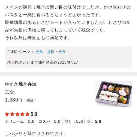
メインの鶏照り焼きは濃い目の味付けでしたが、付け合わせの
パスタと一緒に食べるとちょうどよかったです。
殺菌効果のあるわさびシートが入っていましたが、わさびの辛
みが大根の煮物に移ってしまっていて残念でした。
それ以外は味量ともに満足です。
ご利用シーン：
会食・接待
›
会食
埼玉県さいたま市浦和区高砂
2026/07/17
牛すき焼き弁当
京や
1,080
円（税込）
5.0
5.0
5.0
5.0
5.0
ボリューム
：
コスパ
：
彩り
：
味
：
しっかりと味付けされており、