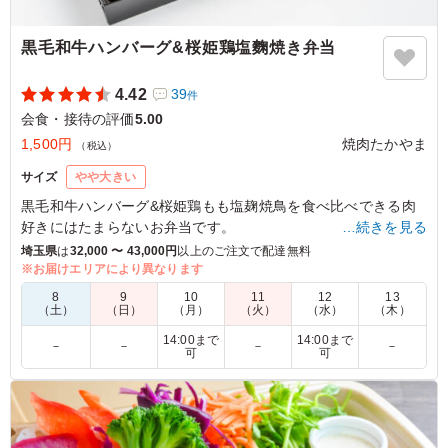
ご利用シーン：
会食・接待
›
会食
東京都江戸川区中葛西
2026/07/03
黒毛和牛ハンバーグ&桜姫鶏塩麴焼き弁当
4.42
39
件
会食・接待の評価
5.00
1,500円
焼肉たかやま
（税込）
サイズ
やや大きい
黒毛和牛ハンバーグ&桜姫鶏もも塩麹焼鳥を食べ比べできる肉
好きにはたまらないお弁当です。
…続きを見る
肉の旨味たっぷりでソースいらずの黒毛和牛ハンバーグと塩麹
埼玉県
は
32,000 〜 43,000円
以上のご注文で配達無料
に漬け込んだパリッとした桜姫鶏もも塩麴焼き鳥の味比べをお
※お届けエリアにより異なります
楽しみください！
8
9
10
11
12
13
会議やロケ弁にもお勧めです！
（土）
（日）
（月）
（火）
（水）
（木）
14:00まで
14:00まで
－
－
－
－
可
可
5.0
東亜建設工業株式会社
しょうが飯が皆さんからとても評判が良かったです。 ハ
ンバーグも柔らかく味付けもよく、ご飯がすすみました。
他のおかずもそれぞれに美味しく全体的にとても満足して
います。 また機会がありましたらお願いしたいと思いま