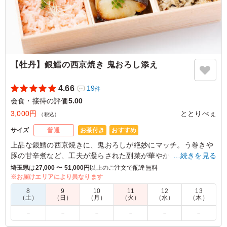
【牡丹】銀鱈の西京焼き 鬼おろし添え
4.66
19
件
会食・接待の評価
5.00
3,000円
ととりべぇ
（税込）
お茶付き
おすすめ
サイズ
普通
上品な銀鱈の西京焼きに、鬼おろしが絶妙にマッチ。う巻きや
豚の甘辛煮など、工夫が凝らされた副菜が華やかさを演出し、
…続きを見る
特別なシーンを彩ります。ととりべぇのお弁当は、接待や会食
埼玉県
は
27,000 〜 51,000円
以上のご注文で配達無料
など大事なお集りにぴったり。心を込めた一品をお楽しみくだ
※お届けエリアにより異なります
さい。
8
9
10
11
12
13
（土）
（日）
（月）
（火）
（水）
（木）
※紙袋の有無は「ご飯の種類」プルダウンよりお選びくださ
－
－
－
－
－
－
い。