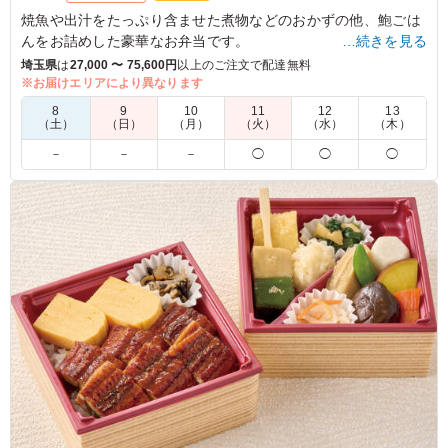
焼魚や出汁をたっぷり含ませた煮物などのおかずの他、鮑ごは
んをお詰めした豪華なお弁当です。
…続きを見る
埼玉県
は
27,000 〜 75,600円
以上のご注文で配達無料
※季節弁当・販売期間限定
※お届けエリアにより異なります
2026年06月01日(月)～2026年08月31日(月)
8
9
10
11
12
13
（土）
（日）
（月）
（火）
（水）
（木）
5.0
－
－
－
◯
◯
◯
さすが、なだ万さんのお弁当というお味でした。両親から
は、特に、煮物が美味しいとの声を頂きました。冷めてい
ても美味しく、また機会があれば注文したい一品です。ボ
リュームは、女性や高齢男性には向きますが、若い男性に
は足りないかもしれません。
ご利用シーン：
会食・接待
›
会食
東京都江東区東雲
2026/07/22