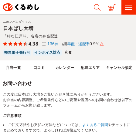
ニホンバシダイマス
日本ばし大増
「粋な江戸味」名店の弁当配達
4.38
136
0.9
早配・遅配率
%
件
帳票電子発行可
インボイス対応
和食
弁当一覧
口コミ
カレンダー
配達エリア
キャンセル規定
お問い合わせ
この度は日本ばし大増をご覧いただき誠にありがとうございます。
お弁当の内容調整、ご希望条件などのご要望や当店へのお問い合わせは以下の
フォームからお願い致します。
ご注意事項
ご注文方法やお支払い方法などについては、
よくあるご質問
やチャットに
まとめておりますので、よろしければお役立てください。