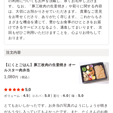
の利用についてもお声を頂戴し、厚くお礼申し上げま
す。 なお、「豚三枚肉の生姜焼き」や彩りに関する内容
は、大切にお預かりさせていただきます。 貴重なご意見
をお寄せくださり、ありがたく存じます。 これからもさ
まざまな機会を通じて、豊かなお食事のひとときをお届
けできるサービスとなるよう、邁進してまいります。 次
回もぜひご利用いただけますことを、心よりお待ちして
おります。
注文内容
【にくとごはん】豚三枚肉の生姜焼き オー
ルスター肉弁当
1,080
円（税込）
5.0
4.5
5.0
4.0
5.0
ボリューム
：
コスパ
：
彩り
：
味
：
とてもおいしかったです。お弁当の写真のようにしょうが焼き
がもう少し入っていてもよかったです。また、たくさんのお肉