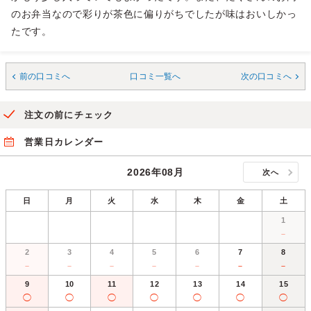
のお弁当なので彩りが茶色に偏りがちでしたが味はおいしかっ
たです。
前の口コミへ
口コミ一覧へ
次の口コミへ
注文の前にチェック
営業日カレンダー
2026年08月
次へ
日
月
火
水
木
金
土
1
－
2
3
4
5
6
7
8
－
－
－
－
－
－
－
9
10
11
12
13
14
15
◯
◯
◯
◯
◯
◯
◯