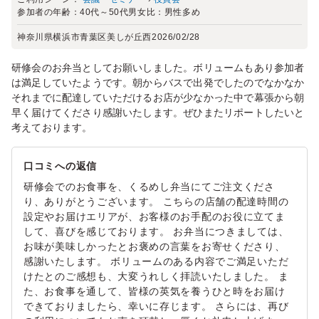
参加者の年齢：
40代～50代
男女比：
男性多め
神奈川県横浜市青葉区美しが丘西
2026/02/28
研修会のお弁当としてお願いしました。ボリュームもあり参加者
は満足していたようです。朝からバスで出発でしたのでなかなか
それまでに配達していただけるお店が少なかった中で幕張から朝
早く届けてくださり感謝いたします。ぜひまたリポートしたいと
考えております。
口コミへの返信
研修会でのお食事を、くるめし弁当にてご注文くださ
り、ありがとうございます。 こちらの店舗の配達時間の
設定やお届けエリアが、お客様のお手配のお役に立てま
して、喜びを感じております。 お弁当につきましては、
お味が美味しかったとお褒めの言葉をお寄せくださり、
感謝いたします。 ボリュームのある内容でご満足いただ
けたとのご感想も、大変うれしく拝読いたしました。 ま
た、お食事を通して、皆様の英気を養うひと時をお届け
できておりましたら、幸いに存じます。 さらには、再び