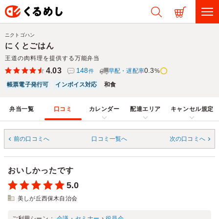
ニクトゴハン
にくとごはん
王道の肉料理を提供する万能弁当
4.03
148
0.3
早配・遅配率
%
件
帳票電子発行可
インボイス対応
和食
弁当一覧
口コミ
カレンダー
配達エリア
キャンセル規定
前の口コミへ
口コミ一覧へ
次の口コミへ
おいしかったです
5.0
美しが丘西保木自治会
ご利用シーン：
会議・セミナー
›
役員会