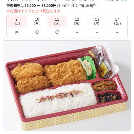
食べ応えも抜群。華やかな見た目でおもてなしにもぴったりの
神奈川県
は
26,000 〜 38,000円
以上のご注文で配達無料
鳳凰苑のお弁当です
※お届けエリアにより異なります
9
10
11
12
13
14
（日）
（月）
（火）
（水）
（木）
（金）
5.0
株式会社早稲田学習研究会
休
◯
◯
－
－
－
会議用のお弁当として注文させていただきました。 色々
な惣菜が少しづつ入っているので飽きることなく最後まで
食べることが出来ます。 個人的にはエビチリが辛すぎず
ご飯がススム味で最高でした。 ご飯の量も多すぎず少な
すぎずちょうど良かったです。 またここのお弁当を注文
させていただきます！
ご利用シーン：
会議・セミナー
›
役員会
東京都中央区京橋
2024/05/28