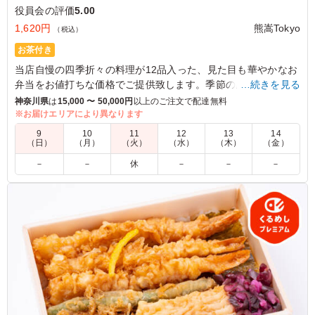
役員会の評価
5.00
1,620円
熊嵩Tokyo
（税込）
お茶付き
当店自慢の四季折々の料理が12品入った、見た目も華やかなお
弁当をお値打ちな価格でご提供致します。季節の感じるお弁当
…続きを見る
に仕上げました。
神奈川県
は
15,000 〜 50,000円
以上のご注文で配達無料
※お届けエリアにより異なります
＜季節の炊き込みご飯＞
9
10
11
12
13
14
1月～3月：野沢菜香味ご飯
（日）
（月）
（火）
（水）
（木）
（金）
4月～6月：筍香味ご飯
－
－
休
－
－
－
7月～9月：鶏だし香るご飯
10月～12月：五目炊き寄せご飯
5.0
思ったより少し小さく感じたのでボリュームは4.5にしま
したが、味も見た目も間違いないお弁当です！特に女性ば
かりの集まりにはオススメで、少しずつ色々な味を楽しめ
るのでワクワクしながらいただきました。
ご利用シーン：
会議・セミナー
›
役員会