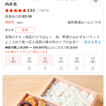
内弁当
4.53
417
件
役員会の評価
5.00
990円
塚田農場おべんとラボ
（税込）
サイズ
普通
若鶏のチキン南蛮だけではなく、魚、野菜のおかずをバランス
よく入れて食べ応え抜群の幕の内タイプのお弁当です。
…続きを見る
神奈川県
は
20,000 〜 100,000円
以上のご注文で配達無料
※本商品は当店のカジュアルブランド「つか弁」の商品です。
※お届けエリアにより異なります
9
10
11
12
13
14
（日）
（月）
（火）
（水）
（木）
（金）
5.0
大久保キリスト教会
－
◯
◯
◯
◯
◯
ボリュームたっぷり、味もよく、塚田農場さんのお弁当は
大満足でした。
ご利用シーン：
会議・セミナー
›
役員会
東京都新宿区北新宿
2025/08/11