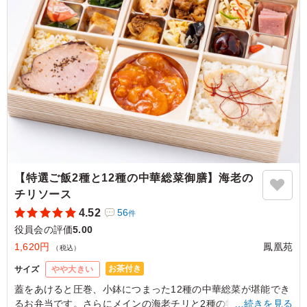
ご利用シーン：
会議・セミナー
›
役員会
東京都千代田区内幸町
2026/06/24
【特選ご飯2種と12種の中華総菜御膳】海老の
チリソース
4.52
56
件
役員会の評価
5.00
1,620円
鳳凰苑
（税込）
お茶付き
サイズ
やや大きい
蓋をあけると圧巻、小鉢につまった12種の中華総菜が堪能でき
るお弁当です。さらにメインの海老チリと2種の特製ごはんで
…続きを見る