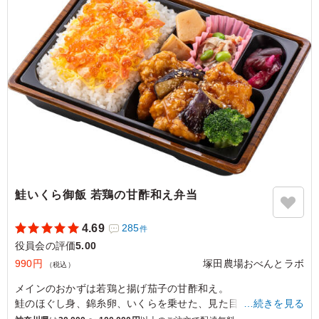
に、みなさん喜んでいました。 また食べたい！という気
持ちになるお弁当です！
ご利用シーン：
会議・セミナー
›
役員会
千葉県市川市市川
2026/05/25
鮭いくら御飯 若鶏の甘酢和え弁当
4.69
285
件
役員会の評価
5.00
990円
塚田農場おべんとラボ
（税込）
メインのおかずは若鶏と揚げ茄子の甘酢和え。
鮭のほぐし身、錦糸卵、いくらを乗せた、見た目も鮮やかな彩
…続きを見る
りご飯を合わせました。