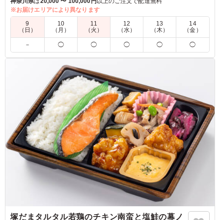
神奈川県
は
20,000 〜 100,000円
以上のご注文で配達無料
鮭の上品な塩味といくらのまろやかな香りが口いっぱいに広が
※お届けエリアにより異なります
り、いくらのプチッとした食感もお楽しみいただけます。
9
10
11
12
13
14
ボリューム感がありながら、さっぱりとお召し上がりいただけ
（日）
（月）
（火）
（水）
（木）
（金）
る逸品に仕上がりました。
－
◯
◯
◯
◯
◯
5.0
三和会
前回も美味しくいただきましたので 違うものを頼んでみ
ました 鮭とイクラは塩加減がちょうど良く 年寄りが多
いので良かったです 鶏肉は大きくていいのですかお茄子
が少し少なくかんじました
ご利用シーン：
会議・セミナー
›
役員会
東京都大田区大森西
2025/11/22
塚だまタルタル若鶏のチキン南蛮と塩鮭の幕ノ