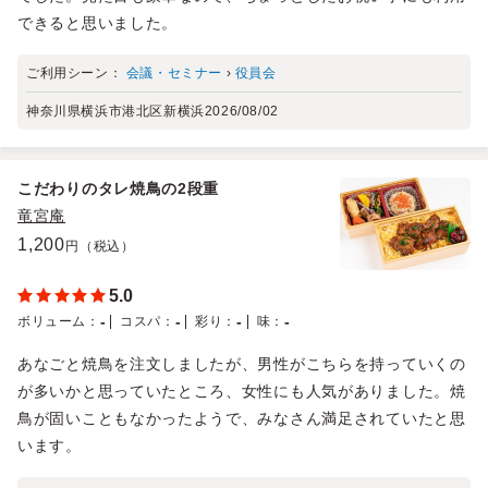
できると思いました。
ご利用シーン：
会議・セミナー
›
役員会
神奈川県横浜市港北区新横浜
2026/08/02
こだわりのタレ焼鳥の2段重
竜宮庵
1,200
円（税込）
5.0
-
-
-
-
ボリューム
：
コスパ
：
彩り
：
味
：
あなごと焼鳥を注文しましたが、男性がこちらを持っていくの
が多いかと思っていたところ、女性にも人気がありました。焼
鳥が固いこともなかったようで、みなさん満足されていたと思
います。