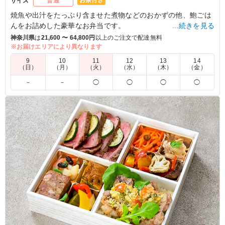
お茶付き
サイズ
普通
焼魚や出汁をたっぷり含ませた煮物などのおかずの他、鮑ごは
んをお詰めした豪華なお弁当です。
…続きを見る
神奈川県
は
21,600 〜 64,800円
以上のご注文で配達無料
※季節弁当・販売期間限定
※お届けエリアにより異なります
2026年06月01日(月)～2026年08月31日(月)
9
10
11
12
13
14
（日）
（月）
（火）
（水）
（木）
（金）
5.0
－
－
◯
◯
◯
◯
役員会議用の昼食として注文しました。ローストビーフは
よくあるメニューで夏には少々不安かなとも思いつつ、鮑
ご飯が素敵！！と気に入り注文しました。鮑ご飯は役員た
ちにも好評で、ローストビーフもおいしく、煮物やお魚も
入って、品のある味付けで役員たちへも安心して提供でき
るお弁当でした。役員は年齢が高めのため、優しい味付け
とお魚や煮物も入ったメニューで、量的にも軽めのお弁当
でよかったかと思いますが、若い社員には量としては少々
コンパクトかなとも思います。
ご利用シーン：
会議・セミナー
›
役員会
東京都千代田区神田和泉町
2026/08/03