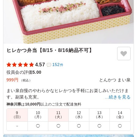
伝わってきます。特に肉料理はジューシーで食べ応えがあ
り、野菜も新鮮で彩り豊か。種類も豊富なので、何度注文
しても飽きることがありません。コスパも良く、大切な会
議やイベントにも安心して利用できます。
ご利用シーン：
会議・セミナー
›
役員会
東京都台東区上野
2025/05/31
ヒレかつ弁当【8/15・8/16納品不可】
4.57
152
件
役員会の評価
5.00
999円
とんかつ まい泉
（税込）
まい泉自慢のやわらかなヒレかつを手軽にお楽しみいただけま
す。副菜も充実。
…続きを見る
神奈川県
は
10,000円
以上のご注文で配達無料
※350mlペットボトル茶(サントリー伊右衛門)がメーカー都合
9
10
11
12
13
14
により終売となります。280mlペットボトル茶(サントリー伊右
（日）
（月）
（火）
（水）
（木）
（金）
衛門)に変更となります。
－
◯
◯
◯
◯
◯
切替え期間中は在庫状況により350mlペットボトル茶(サントリ
ー伊右衛門)をお届けする場合がございます。