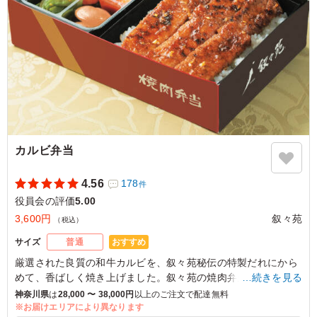
ご利用シーン：
会議・セミナー
›
役員会
東京都千代田区永田町
2024/05/22
カルビ弁当
4.56
178
件
役員会の評価
5.00
3,600円
叙々苑
（税込）
おすすめ
サイズ
普通
厳選された良質の和牛カルビを、叙々苑秘伝の特製だれにから
めて、香ばしく焼き上げました。叙々苑の焼肉弁当といえばこ
…続きを見る
ちら。
神奈川県
は
28,000 〜 38,000円
以上のご注文で配達無料
白いご飯・たれ・肉汁がバツグンの相性です。さっぱりしなが
※お届けエリアにより異なります