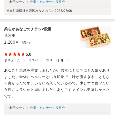
ご利用シーン：
会議・セミナー
›
役員会
神奈川県横浜市西区みなとみらい
2026/07/06
柔らかあなごのチラシ2段重
竜宮庵
1,200
円（税込）
5.0
-
-
-
-
ボリューム
：
コスパ
：
彩り
：
味
：
あなごと焼鳥を注文しましたが、男性にも女性にも人気があり
ました。全体にヘルシーという印象で、味が濃すぎることもな
く良かったです。いろいろ入っているので、少しずつ食べたい
女性には良いかと思いました。あなごもメインも美味しかった
です。
ご利用シーン：
会議・セミナー
›
役員会