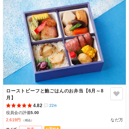
5.0
株式会社ビューティシェアリングテクノロジーズ
お肉がとても柔らかく、脂っこくないので非常に食べやす
かったです。冷めても質が落ちず、副菜とのバランスも取
れていて最後まで美味しくいただけました。上品な仕上が
りで、どなたに出しても喜ばれるお弁当だと思います。
ご利用シーン：
会議・セミナー
›
役員会
神奈川県横浜市港北区新横浜
2026/01/16
ローストビーフと鮑ごはんのお弁当【6月～8
月】
4.82
22
件
役員会の評価
5.00
2,619円
なだ万
（税込）