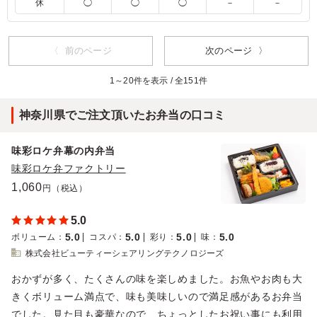
休
◯
◯
◯
－
－
ごはんの上にお肉がたっぷり乗っていて、おかずの彩りも
良かったです。 男性中心の会議でしたが、味もボリュー
ムも満足いただけたようです。 おかずの種類が多いの
で、女性にも好評でした。おいしいと言っていただけまし
〈 前のページ
次のページ 〉
た。 甘いものがついているのも嬉しいです。
1～20件を表示 / 全151件
ご利用シーン：
会議・セミナー
›
役員会
東京都千代田区有楽町
2025/03/24
神奈川県でご注文頂いたお弁当の口コミ
味彩ロケ弁幕の内弁当
味彩ロケ弁ファクトリー
1,060
円（税込）
5.0
5.0
5.0
5.0
5.0
ボリューム
：
コスパ
：
彩り
：
味
：
株式会社ビューティーシェアリングテクノロジーズ
おかずが多く、たくさんの味を楽しめました。お魚やお肉も大
きくボリューム満点で、味も美味しいので満足感があるお弁当
でした。見た目も豪華なので、ちょっとしたお祝い事にも利用