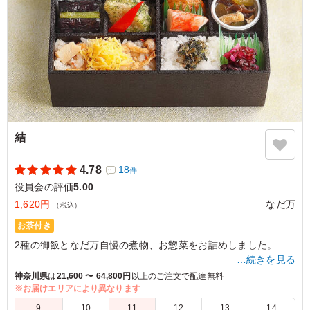
結
4.78
18
件
役員会の評価
5.00
1,620円
なだ万
（税込）
お茶付き
2種の御飯となだ万自慢の煮物、お惣菜をお詰めしました。
…続きを見る
※季節弁当・販売期間限定
神奈川県
は
21,600 〜 64,800円
以上のご注文で配達無料
2026年06月01日(月)～
※お届けエリアにより異なります
9
10
11
12
13
14