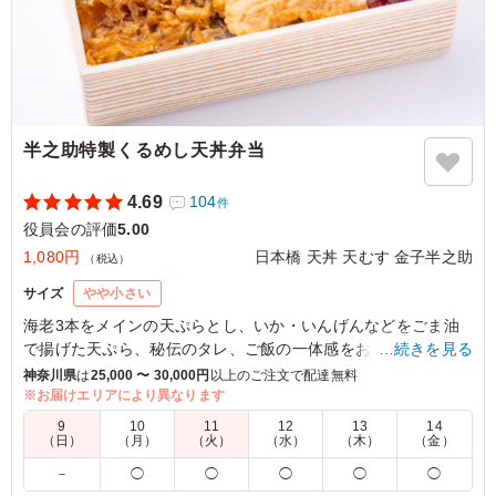
東京都江戸川区南小岩
2026/06/08
半之助特製くるめし天丼弁当
4.69
104
件
役員会の評価
5.00
1,080円
日本橋 天丼 天むす 金子半之助
（税込）
サイズ
やや小さい
海老3本をメインの天ぷらとし、いか・いんげんなどをごま油
で揚げた天ぷら、秘伝のタレ、ご飯の一体感をお手軽に味わえ
…続きを見る
るリーズナブルな天丼弁当です。
神奈川県
は
25,000 〜 30,000円
以上のご注文で配達無料
※お届けエリアにより異なります
5.0
松が谷四丁目本町会
9
10
11
12
13
14
（日）
（月）
（火）
（水）
（木）
（金）
味付けも丁度いいし、エビも3本入って居るし、中々良か
－
◯
◯
◯
◯
◯
ったと思います。エビが3本入って居たから選んだのかも