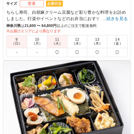
お茶付き
サイズ
普通
ちらし寿司、白胡麻クリーム豆腐など彩り豊かな料理をお詰め
しました。行楽やイベントなどのお弁当におすすめです。
…続きを見る
神奈川県
は
21,600 〜 64,800円
以上のご注文で配達無料
※一部内容等が変更になる場合がございますので、ご了承くだ
※お届けエリアにより異なります
さい。
9
10
11
12
13
14
（日）
（月）
（火）
（水）
（木）
（金）
5.0
公益財団法人岩谷直治記念財団
－
－
◯
◯
◯
◯
彩がよく量も適量。味が濃い気もするがお弁当だからよい
のかと思います。季節を感じるお弁当としてこの時期選ぶ
にはとても良いかと思います。また機会があれば注文しま
す。
ご利用シーン：
会議・セミナー
›
役員会
東京都千代田区内幸町
2026/02/20