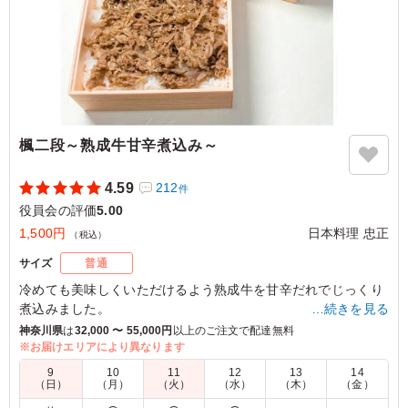
楓二段～熟成牛甘辛煮込み～
4.59
212
件
役員会の評価
5.00
1,500円
日本料理 忠正
（税込）
サイズ
普通
冷めても美味しくいただけるよう熟成牛を甘辛だれでじっくり
煮込みました。
…続きを見る
小分けに仕切られた9枡にも丁寧にお料理を盛り込み、食べ応
神奈川県
は
32,000 〜 55,000円
以上のご注文で配達無料
えのあるお弁当です。
※お届けエリアにより異なります
9
10
11
12
13
14
（日）
（月）
（火）
（水）
（木）
（金）
5.0