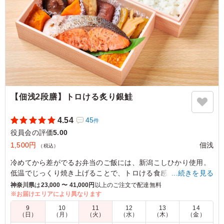
【佃浅2段膳】トロける炙り銀鮭
4.54
45
件
役員会の評価
5.00
1,500円
佃浅
（税込）
冷めてから差がでるお弁当のご飯には、新潟こしひかり使用。
低温でじっくり焼き上げることで、トロける食感に仕上げまし
…続きを見る
た。手作り惣菜とご飯はわけた2段のお弁当は、会議の席にぴ
神奈川県
は
23,000 〜 41,000円
以上のご注文で配達無料
ったり。
※お届けエリアにより異なります
9
10
11
12
13
14
（日）
（月）
（火）
（水）
（木）
（金）
5.0