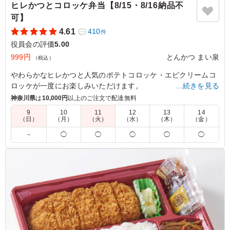
ヒレかつとコロッケ弁当【8/15・8/16納品不
可】
4.61
410
件
役員会の評価
5.00
999円
とんかつ まい泉
（税込）
やわらかなヒレかつと人気のポテトコロッケ・エビクリームコ
ロッケが一度にお楽しみいただけます。
…続きを見る
神奈川県
は
10,000円
以上のご注文で配達無料
※350mlペットボトル茶(サントリー伊右衛門)がメーカー都合
9
10
11
12
13
14
により終売となります。280mlペットボトル茶(サントリー伊右
（日）
（月）
（火）
（水）
（木）
（金）
衛門)に変更となります。
－
◯
◯
◯
◯
◯
切替え期間中は在庫状況により350mlペットボトル茶(サントリ
ー伊右衛門)をお届けする場合がございます。
5.0
岩倉高等学校
くるめし弁当は、見た目の彩りから味のバランス、ボリュ
ームに至るまで、どれをとっても素晴らしいクオリティで
す。冷めても美味しくいただける工夫がされていて、ご飯
はふっくら、おかずも一品一品が丁寧に作られているのが