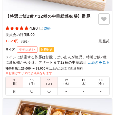
【特選ご飯2種と12種の中華総菜御膳】酢豚
4.60
26
件
役員会の評価
5.00
1,620円
鳳凰苑
（税込）
お茶付き
サイズ
やや大きい
メインに鎮座する酢豚は甘酸っぱいあんが絶品。特製ご飯2種
に炒め物から冷菜、デザートまで12種の中華総菜とたっぷと中
…続きを見る
華を堪能いただけるお弁当です。華やかな見た目はおもてなし
神奈川県
は
26,000 〜 38,000円
以上のご注文で配達無料
にもぴったり
※お届けエリアにより異なります
9
10
11
12
13
14
（日）
（月）
（火）
（水）
（木）
（金）
5.0
休
◯
◯
－
－
－
主菜から副菜までバランスよく構成されており、さまざま
な中華の味を一度に楽しめました。特に酢豚はほどよい酸
味で食べやすく、ご飯との相性も良好でした。品数が多く
彩りも豊かなため、満足感のある昼食となりました。また
機会があれば注文させて頂きたいと思います。