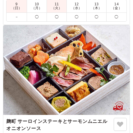
ら辛みの利いたキムチとともにお召し上がりください。
9
10
11
12
13
14
（日）
（月）
（火）
（水）
（木）
（金）
※ニンニクの有・無がお選び頂けます。下記プルダウンよりお
－
◯
◯
◯
◯
◯
選びください。
5.0
コスパの良さは感じませんが、とにかくお肉が柔らかくて
美味しいのでここぞというときには重宝します。ボリュー
ムもあって男性でも満足できる量なのが良いですね。女性
は少し多いと感じるかもしれません。
ご利用シーン：
会議・セミナー
›
役員会
埼玉県さいたま市大宮区上小町
2025/01/08
麹町 サーロインステーキとサーモンムニエル
オニオンソース