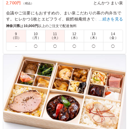
2,700円
とんかつ まい泉
（税込）
会議やご法要にもおすすめの、まい泉こだわりの幕の内弁当で
す。ヒレかつ1枚とエビフライ、銀鱈柚庵焼きでボリュームも
…続きを見る
満点です。
神奈川県
は
10,000円
以上のご注文で配達無料
9
10
11
12
13
14
※350mlペットボトル茶(サントリー伊右衛門)がメーカー都合
（日）
（月）
（火）
（水）
（木）
（金）
により終売となります。280mlペットボトル茶(サントリー伊右
－
◯
◯
◯
◯
◯
衛門)に変更となります。
切替え期間中は在庫状況により350mlペットボトル茶(サントリ
ー伊右衛門)をお届けする場合がございます。
5.0
さすがまい泉、揚げ物は冷めていてもとても美味しかった
です。その他のおかずもそれぞれの味が活かされていて70
代でもすべて完食していました。ご飯は食べやすいように
切れ込みが入っていましたが、個人的には普通に盛ってあ
る方が良かったと思いました。
ご利用シーン：
会議・セミナー
›
役員会
東京都中野区本町
2024/12/12