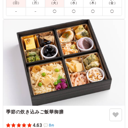
（日）
（月）
（火）
（水）
（木）
（金）
5.0
－
－
◯
◯
◯
◯
煮物は素材の味を生かしたやさしい味付けで、茄子の煮び
たしが美味しかったです！ 焼き物は香ばしく旨味がしっ
かり感じられます。 だしの風味が上品に広がり、一品ご
とに丁寧さが伝わる味わい。 どのおかずもバランスが良
く、最後まで美味しく楽しめました。
ご利用シーン：
会議・セミナー
›
役員会
東京都千代田区四番町
2026/07/28
季節の炊き込みご飯華御膳
4.63
8
件