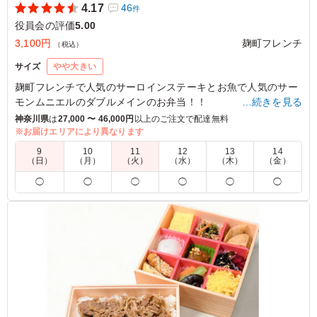
4.17
46
件
役員会の評価
5.00
3,100円
麹町フレンチ
（税込）
サイズ
やや大きい
麹町フレンチで人気のサーロインステーキとお魚で人気のサー
モンムニエルのダブルメインのお弁当！！
…続きを見る
たくさんの副菜・デザートも全て自家製で、コース料理をご堪
神奈川県
は
27,000 〜 46,000円
以上のご注文で配達無料
能頂けるような贅沢なお弁当です。
※お届けエリアにより異なります
9
10
11
12
13
14
（日）
（月）
（火）
（水）
（木）
（金）
5.0
◯
◯
◯
◯
◯
◯
いろいろな種類のおかずが入っていて見た目はよかったで
す。全体的に味付けも程よく食べていて楽しい感じと幸せ
な感じがしました。ただ一部からご飯がもう少しほしいと
の声もありました。
ご利用シーン：
会議・セミナー
›
役員会
東京都中野区本町
2025/09/15