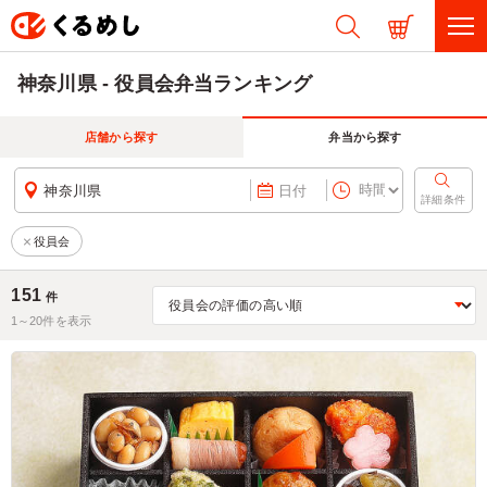
神奈川県 - 役員会弁当ランキング
店舗から探す
弁当から探す
神奈川県
日付
詳細条件
役員会
151
件
1～
20
件を表示