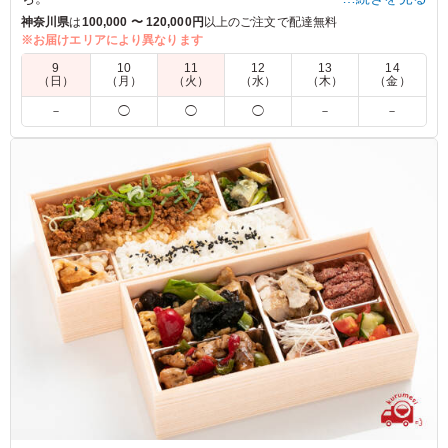
それだけで贅沢なのに、ローストビーフを合わせてみました。
神奈川県
は
100,000 〜 120,000円
以上のご注文で配達無料
おすすめです。
※お届けエリアにより異なります
9
10
11
12
13
14
（日）
（月）
（火）
（水）
（木）
（金）
5.0
青葉自治会
－
◯
◯
◯
－
－
まず、メインのローストビーフは厚めで、柔らかく、ソー
スも別に小分けされた容器に入っており、美味しくいただ
きました。 ごはんも程よいたけ具合で、ウナギと錦糸
卵、絹さやが彩りよく盛り付けられており、見た目も楽し
めました。他のおかずもどれも手抜きがなく、美味しかっ
たです。 ご馳走さまでした。
ご利用シーン：
会議・セミナー
›
役員会
埼玉県さいたま市見沼区南中丸
2025/04/14