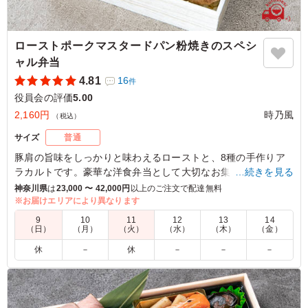
ローストポークマスタードパン粉焼きのスペシ
ャル弁当
4.81
16
件
役員会の評価
5.00
2,160円
時乃風
（税込）
サイズ
普通
豚肩の旨味をしっかりと味わえるローストと、8種の手作りア
ラカルトです。豪華な洋食弁当として大切なお集まりや接待、
…続きを見る
会議にもお勧めです。
神奈川県
は
23,000 〜 42,000円
以上のご注文で配達無料
※お届けエリアにより異なります
5.0
9
10
11
12
13
14
（日）
（月）
（火）
（水）
（木）
（金）
とにかく彩りが素晴らしいです。お弁当を開けた瞬間から
休
－
休
－
－
－
楽しいです。また、味付けも素晴らしいです。どれも外れ
がありません。また注文して欲しいとのリクエストがあっ
たので、また頼みます！
ご利用シーン：
会議・セミナー
›
役員会