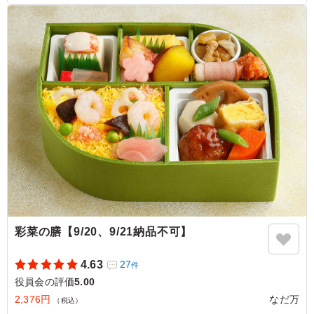
知れません。2本だとちょっと考えたかも・・・4本はいら
ない。色々考えて、美味しいお弁当をこれからもよろしく
お願い致します。
ご利用シーン：
会議・セミナー
›
役員会
東京都台東区松が谷
2026/06/28
彩菜の膳【9/20、9/21納品不可】
4.63
27
件
役員会の評価
5.00
2,376円
なだ万
（税込）