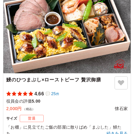
東京都中央区築地
2024/08/09
鰻のひつまぶし×ローストビーフ 贅沢御膳
4.66
25
件
役員会の評価
5.00
2,000円
懐石家
（税込）
サイズ
普通
「お櫃」に見立てたご飯の部屋に散りばめ「まぶした」鰻た
ち。
…続きを見る