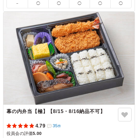
－
◯
◯
◯
◯
◯
炙り銀鮭は香ばしく脂がのってとろける美味しさ。煮物は
やさしい味わいで、卵焼きはふんわり甘く、どれも丁寧に
作られていました！ 全体の味のバランスがよく、最後ま
で飽きずに楽しめる満足のお弁当です。また別のお弁当も
食べたいです。
ご利用シーン：
会議・セミナー
›
役員会
東京都千代田区四番町
2025/10/23
幕の内弁当【極】【8/15・8/16納品不可】
4.79
35
件
役員会の評価
5.00