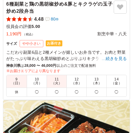
6種副菜と鶏の黒胡椒炒め&豚とキクラゲの玉子
炒め2段弁当
4.48
80
件
役員会の評価
5.00
1,190円
割烹中華・八天
（税込）
お茶付き
サイズ
やや小さい
こだわり副菜6品と2種メインが嬉しいお弁当です。お肉と野菜
がたっぷり味わえる黒胡椒炒めとぷりぷりキクラゲが楽しめる
…続きを見る
2段弁当をお召し上がりください。
神奈川県
は
28,000 〜 46,000円
以上のご注文で配達無料
※お届けエリアにより異なります
※白米以外のご飯が「チャーハン」と「坦々ご飯」からお選び
9
10
11
12
13
14
いただけます。下のプルダウンより選択してください。
（日）
（月）
（火）
（水）
（木）
（金）
※写真は「坦々ご飯」です。
休
◯
◯
◯
◯
◯
5.0
少し暑い日だったので、ピリ辛の担々ごはんがちょうど合
いました。メインのおかずも副菜もどれも美味しかったで
すが、副菜にお肉を使ったものが多かったので、もう少し
野菜の割合が多いと良いなと思いました。