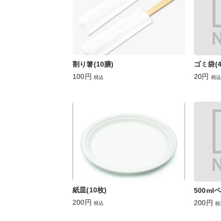
割り箸(10膳)
ゴミ袋(
100円
20円
税込
税込
紙皿(10枚)
500ml
200円
200円
税込
税