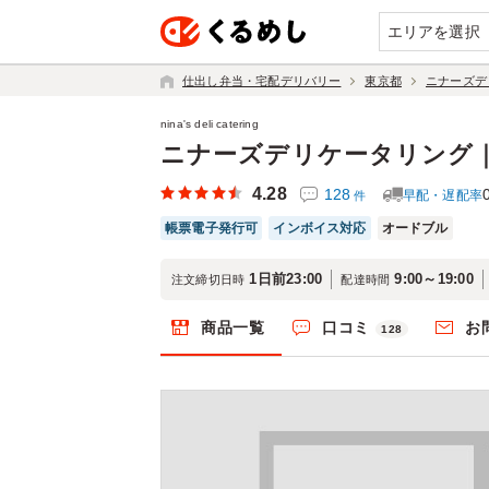
エリアを選択
仕出し弁当・宅配デリバリー
東京都
ニナーズデ
nina's deli catering
ニナーズデリケータリング
4.28
128
早配・遅配率
件
帳票電子発行可
インボイス対応
オードブル
1日前23:00
9:00～19:00
注文締切日時
配達時間
商品一覧
口コミ
お
128