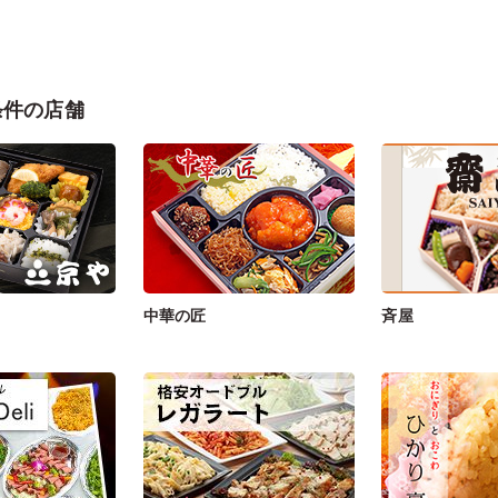
条件の店舗
中華の匠
斉屋