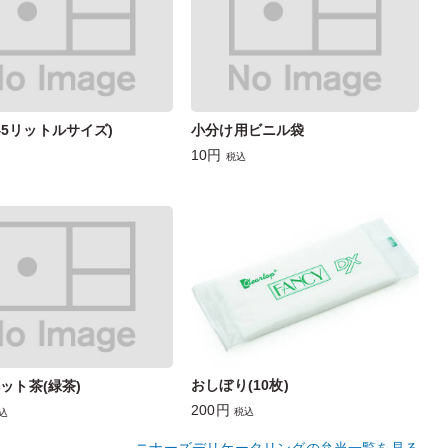
45リットルサイズ)
小分け用ビニル袋
10円
税込
おしぼり(10枚)
ペット茶(緑茶)
200円
税込
込
ニナーズデリケータリングの弁当一覧を見る