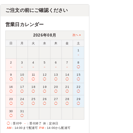
ご注文の前にご確認ください
営業日カレンダー
2026年08月
次へ
日
月
火
水
木
金
土
1
－
2
3
4
5
6
7
8
－
－
－
－
－
－
◯
9
10
11
12
13
14
15
◯
◯
◯
◯
◯
◯
◯
16
17
18
19
20
21
22
◯
◯
◯
◯
◯
◯
◯
23
24
25
26
27
28
29
◯
◯
◯
◯
◯
◯
◯
30
31
◯
◯
◯
：受付中
－
：受付終了
休
：定休日
AM
：14:00まで配達可
PM
：14:00から配達可