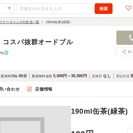
リケータリングの弁当一覧
190ml缶茶(緑茶)
190ml缶茶(
100円
店舗名：ニ
｜コスパ抜群オードブル
シ
0
%
60分
5,000円～30,000円
なし
配達時間幅
配達無料金額
定休日
支払方法
問い合わせ
店舗情報
閲覧
190ml缶茶(緑茶)