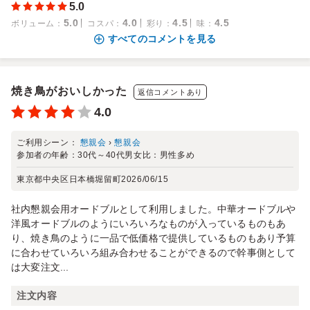
5.0
5.0
4.0
4.5
4.5
ボリューム
：
コスパ
：
彩り
：
味
：
すべてのコメントを見る
焼き鳥がおいしかった
返信コメントあり
4.0
ご利用シーン：
懇親会
›
懇親会
参加者の年齢：
30代～40代
男女比：
男性多め
東京都中央区日本橋堀留町
2026/06/15
社内懇親会用オードブルとして利用しました。中華オードブルや
洋風オードブルのようにいろいろなものが入っているものもあ
り、焼き鳥のように一品で低価格で提供しているものもあり予算
に合わせていろいろ組み合わせることができるので幹事側として
は大変注文...
注文内容