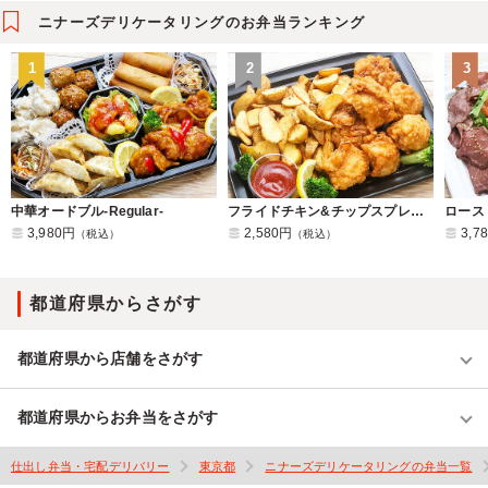
ニナーズデリケータリングのお弁当ランキング
1
2
3
中華オードブル-Regular-
フライドチキン&チップスプレート
ロース
3,980円
2,580円
3,7
（税込）
（税込）
都道府県からさがす
都道府県から店舗をさがす
都道府県からお弁当をさがす
仕出し弁当・宅配デリバリー
東京都
ニナーズデリケータリングの弁当一覧