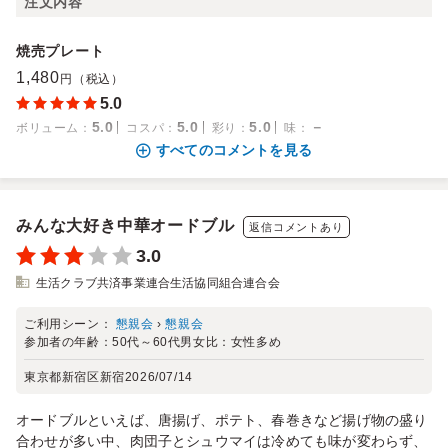
注文内容
焼売プレート
1,480
円（税込）
5.0
5.0
5.0
5.0
－
ボリューム
：
コスパ
：
彩り
：
味
：
すべてのコメントを見る
みんな大好き中華オードブル
返信コメントあり
3.0
生活クラブ共済事業連合生活協同組合連合会
ご利用シーン：
懇親会
›
懇親会
参加者の年齢：
50代～60代
男女比：
女性多め
東京都新宿区新宿
2026/07/14
オードブルといえば、唐揚げ、ポテト、春巻きなど揚げ物の盛り
合わせが多い中、肉団子とシュウマイは冷めても味が変わらず、