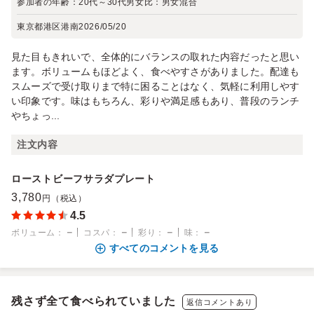
参加者の年齢：
20代～30代
男女比：
男女混合
東京都港区港南
2026/05/20
見た目もきれいで、全体的にバランスの取れた内容だったと思い
ます。ボリュームもほどよく、食べやすさがありました。配達も
スムーズで受け取りまで特に困ることはなく、気軽に利用しやす
い印象です。味はもちろん、彩りや満足感もあり、普段のランチ
やちょっ...
注文内容
ローストビーフサラダプレート
3,780
円（税込）
4.5
－
－
－
－
ボリューム
：
コスパ
：
彩り
：
味
：
すべてのコメントを見る
残さず全て食べられていました
返信コメントあり