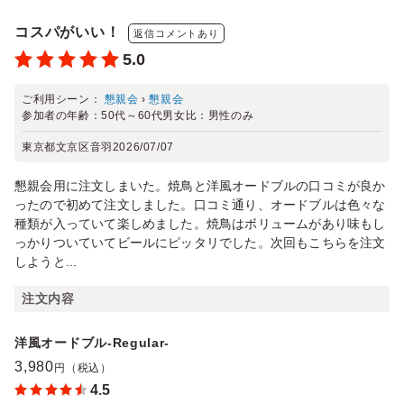
コスパがいい！
返信コメントあり
5.0
ご利用シーン：
懇親会
›
懇親会
参加者の年齢：
50代～60代
男女比：
男性のみ
東京都文京区音羽
2026/07/07
懇親会用に注文しまいた。焼鳥と洋風オードブルの口コミが良か
ったので初めて注文しました。口コミ通り、オードブルは色々な
種類が入っていて楽しめました。焼鳥はボリュームがあり味もし
っかりついていてビールにピッタリでした。次回もこちらを注文
しようと...
注文内容
洋風オードブル-Regular-
3,980
円（税込）
4.5