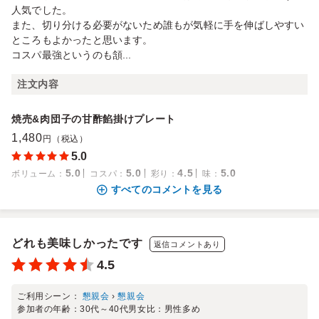
人気でした。
また、切り分ける必要がないため誰もが気軽に手を伸ばしやすい
ところもよかったと思います。
コスパ最強というのも頷...
注文内容
焼売&肉団子の甘酢餡掛けプレート
1,480
円（税込）
5.0
5.0
5.0
4.5
5.0
ボリューム
：
コスパ
：
彩り
：
味
：
すべてのコメントを見る
どれも美味しかったです
返信コメントあり
4.5
ご利用シーン：
懇親会
›
懇親会
参加者の年齢：
30代～40代
男女比：
男性多め