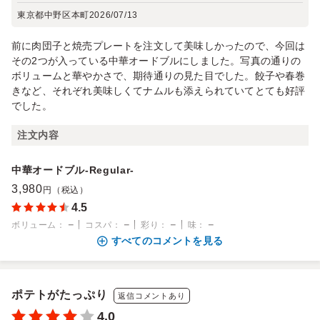
東京都中野区本町
2026/07/13
前に肉団子と焼売プレートを注文して美味しかったので、今回は
その2つが入っている中華オードブルにしました。写真の通りの
ボリュームと華やかさで、期待通りの見た目でした。餃子や春巻
きなど、それぞれ美味しくてナムルも添えられていてとても好評
でした。
注文内容
中華オードブル-Regular-
3,980
円（税込）
4.5
－
－
－
－
ボリューム
：
コスパ
：
彩り
：
味
：
すべてのコメントを見る
ポテトがたっぷり
返信コメントあり
4.0