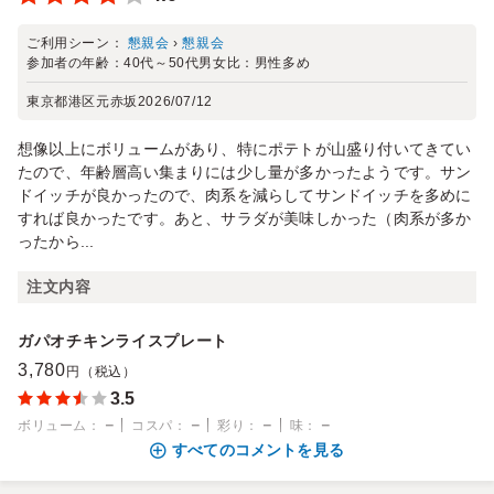
ご利用シーン：
懇親会
›
懇親会
参加者の年齢：
40代～50代
男女比：
男性多め
東京都港区元赤坂
2026/07/12
想像以上にボリュームがあり、特にポテトが山盛り付いてきてい
たので、年齢層高い集まりには少し量が多かったようです。サン
ドイッチが良かったので、肉系を減らしてサンドイッチを多めに
すれば良かったです。あと、サラダが美味しかった（肉系が多か
ったから...
注文内容
ガパオチキンライスプレート
3,780
円（税込）
3.5
－
－
－
－
ボリューム
：
コスパ
：
彩り
：
味
：
すべてのコメントを見る