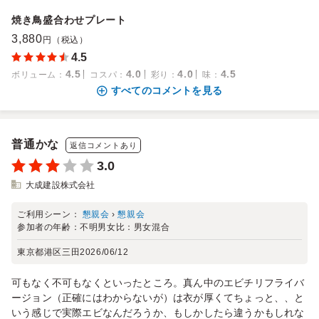
焼き鳥盛合わせプレート
3,880
円（税込）
4.5
4.5
4.0
4.0
4.5
ボリューム
：
コスパ
：
彩り
：
味
：
すべてのコメントを見る
普通かな
返信コメントあり
3.0
大成建設株式会社
ご利用シーン：
懇親会
›
懇親会
参加者の年齢：
不明
男女比：
男女混合
東京都港区三田
2026/06/12
可もなく不可もなくといったところ。真ん中のエビチリフライバ
ージョン（正確にはわからないが）は衣が厚くてちょっと、、と
いう感じで実際エビなんだろうか、もしかしたら違うかもしれな