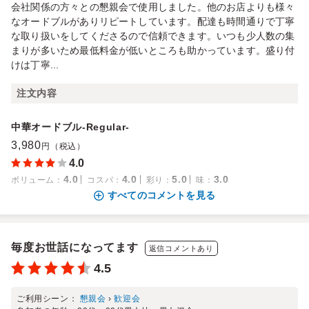
会社関係の方々との懇親会で使用しました。他のお店よりも様々
なオードブルがありリピートしています。配達も時間通りで丁寧
な取り扱いをしてくださるので信頼できます。いつも少人数の集
まりが多いため最低料金が低いところも助かっています。盛り付
けは丁寧...
注文内容
中華オードブル-Regular-
3,980
円（税込）
4.0
4.0
4.0
5.0
3.0
ボリューム
：
コスパ
：
彩り
：
味
：
すべてのコメントを見る
毎度お世話になってます
返信コメントあり
4.5
ご利用シーン：
懇親会
›
歓迎会