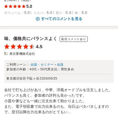
円（税込）
5.0
5.0
5.0
5.0
5.0
ボリューム
：
コスパ
：
彩り
：
味
：
すべてのコメントを見る
味、価格共にバランスよく
返信コメントあり
4.5
東京重機株式会社
ご利用シーン：
会議・セミナー
›
会議
参加者の年齢：
40代～50代
男女比：
男性多め
東京都渋谷区千駄ヶ谷
2026/06/25
会社で打ち上げがあり、中華、洋風オードブルを注文しました。
バランスも良く、参加者の評判も良かったです。
小皿や箸なども一緒に注文出来て助かりました。
また、電子領収書で出力出来るのも、当日はバタバタしますの
で、翌日以降出力出来るのがとてもい...