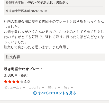
参加者の年齢：
40代～50代
男女比：
男性多め
東京都中野区本町
2026/06/19
社内の懇親会用に焼売＆肉団子のプレートと焼き鳥をちゅうもん
しました。
お酒を飲む人がたくさんいるので、おつまみとして初めて注文し
たのですがとても好評で、遅れて取りに行ったらほどんどなくな
っていました。
注文して良かったと思います。また利用し...
注文内容
焼き鳥盛合わせプレート
3,880
円（税込）
4.0
－
－
－
－
ボリューム
：
コスパ
：
彩り
：
味
：
すべてのコメントを見る