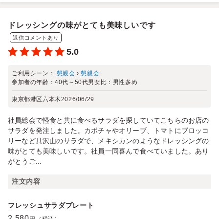
ドレッシングの味がとても美味しいです
返信コメントあり
5.0
ご利用シーン：
懇親会
›
懇親会
参加者の年齢：
40代～50代
男女比：
男性多め
東京都港区六本木
2026/06/29
社員総会で軽食と共に食べるサラダを探していてこちらのお店の
サラダを発注しました。カボチャやオリーブ、トマトにブロッコ
リーなど具沢山のサラダで、メキシカンのようなドレッシングの
味がとても美味しいです。社員一同喜んで食べていました。あり
がとうご...
注文内容
フレッシュサラダプレート
2,580