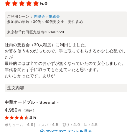
5.0
ご利用シーン：
懇親会
›
懇親会
参加者の年齢：
30代～40代
男女比：
男性多め
東京都千代田区九段南
2026/05/20
社内の懇親会（30人程度）に利用しました。
お箸を使うものだったので、手に取ってもらえるか少し心配でし
たが
最終的にほぼ全てのおかずが無くなっていたので安心しました。
年代を問わず手に取ってもらえていたと思います。
おいしかったです。ありが...
注文内容
中華オードブル - Special -
4,980
円（税込）
4.5
4.0
4.5
4.0
4.5
ボリューム
：
コスパ
：
彩り
：
味
：
すべてのコメントを見る