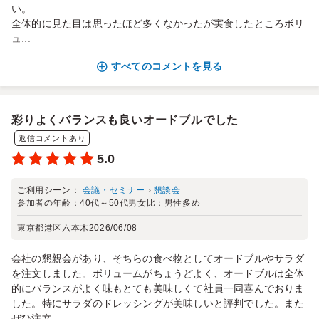
い。
全体的に見た目は思ったほど多くなかったが実食したところボリ
ュ...
すべてのコメントを見る
彩りよくバランスも良いオードブルでした
返信コメントあり
5.0
ご利用シーン：
会議・セミナー
›
懇談会
参加者の年齢：
40代～50代
男女比：
男性多め
東京都港区六本木
2026/06/08
会社の懇親会があり、そちらの食べ物としてオードブルやサラダ
を注文しました。ボリュームがちょうどよく、オードブルは全体
的にバランスがよく味もとても美味しくて社員一同喜んでおりま
した。特にサラダのドレッシングが美味しいと評判でした。また
ぜひ注文...