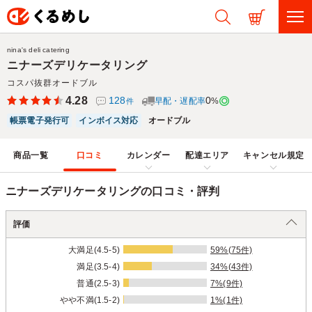
nina's deli catering
ニナーズデリケータリング
コスパ抜群オードブル
4.28
128
0
早配・遅配率
%
件
帳票電子発行可
インボイス対応
オードブル
商品一覧
口コミ
カレンダー
配達エリア
キャンセル規定
ニナーズデリケータリングの口コミ・評判
評価
大満足(4.5-5)
59%(75件)
満足(3.5-4)
34%(43件)
普通(2.5-3)
7%(9件)
やや不満(1.5-2)
1%(1件)