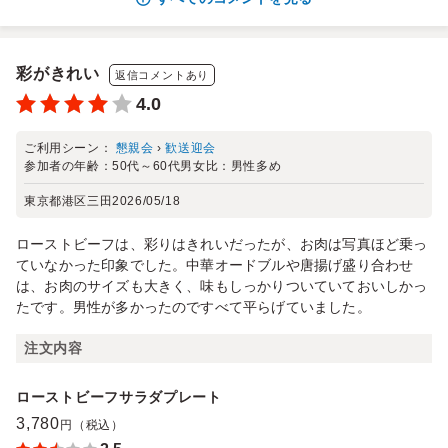
彩がきれい
返信コメントあり
4.0
ご利用シーン：
懇親会
›
歓送迎会
参加者の年齢：
50代～60代
男女比：
男性多め
東京都港区三田
2026/05/18
ローストビーフは、彩りはきれいだったが、お肉は写真ほど乗っ
ていなかった印象でした。中華オードブルや唐揚げ盛り合わせ
は、お肉のサイズも大きく、味もしっかりついていておいしかっ
たです。男性が多かったのですべて平らげていました。
注文内容
ローストビーフサラダプレート
3,780
円（税込）