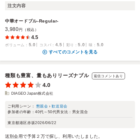
注文内容
中華オードブル-Regular-
3,980
円（税込）
4.5
5.0
4.5
5.0
5.0
ボリューム
：
コスパ
：
彩り
：
味
：
すべてのコメントを見る
種類も豊富、量もありリーズナブル
返信コメントあり
4.0
DIAGEO Japan株式会社
ご利用シーン：
懇親会
›
歓送迎会
参加者の年齢：
40代～50代
男女比：
男女混合
東京都港区赤坂
2026/06/22
送別会用で予算２万で探し、利用いたしました。