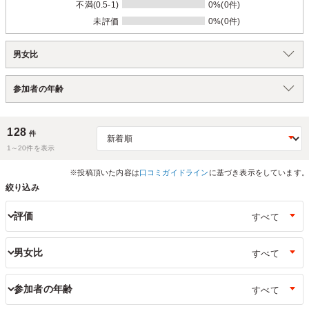
不満(0.5-1)
0%(0件)
未評価
0%(0件)
男女比
参加者の年齢
128
件
1～
20
件を表示
※投稿頂いた内容は
口コミガイドライン
に基づき表示をしています。
絞り込み
評価
男女比
参加者の年齢