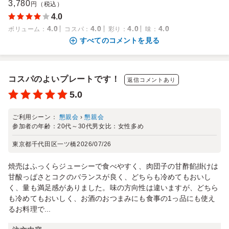
3,780
円（税込）
4.0
4.0
4.0
4.0
4.0
ボリューム
：
コスパ
：
彩り
：
味
：
すべてのコメントを見る
コスパのよいプレートです！
返信コメントあり
5.0
ご利用シーン：
懇親会
›
懇親会
参加者の年齢：
20代～30代
男女比：
女性多め
東京都千代田区一ツ橋
2026/07/26
焼売はふっくらジューシーで食べやすく、肉団子の甘酢餡掛けは
甘酸っぱさとコクのバランスが良く、どちらも冷めてもおいし
く、量も満足感がありました。味の方向性は違いますが、どちら
も冷めてもおいしく、お酒のおつまみにも食事の1っ品にも使え
るお料理で...