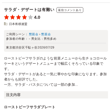
サラダ・デザートは有難い
返信コメントあり
4.0
日本将棋連盟
ご利用シーン：
懇親会
›
懇親会
参加者の年齢：
－
男女比：
男性多め
東京都渋谷区千駄ヶ谷
2026/07/29
ローストビーフサラダのような前菜メニューから生チョコロール
ケーキというデザートメニューまで幅広くそろっている印象で
す。
サラダ・デザートがあると一気に華やかな印象になります。参加
者からも好評でした。
一方、サラダ・パスタについては一部の参加...
注文内容
ローストビーフサラダプレート