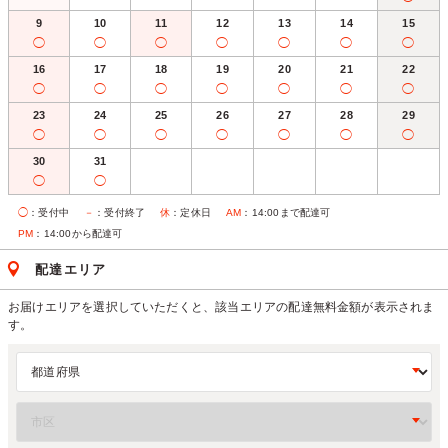
9
10
11
12
13
14
15
◯
◯
◯
◯
◯
◯
◯
16
17
18
19
20
21
22
◯
◯
◯
◯
◯
◯
◯
23
24
25
26
27
28
29
◯
◯
◯
◯
◯
◯
◯
30
31
◯
◯
◯
：受付中
－
：受付終了
休
：定休日
AM
：14:00まで配達可
PM
：14:00から配達可
配達エリア
お届けエリアを選択していただくと、該当エリアの配達無料金額が表示されま
す。