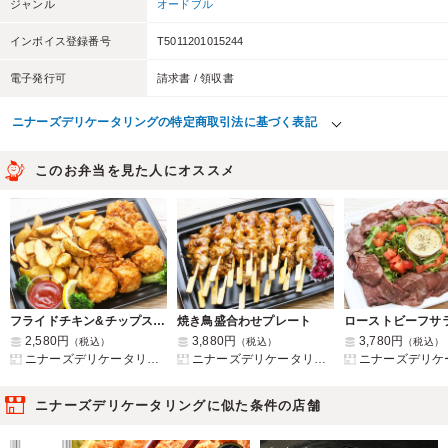
ジャンル
オードブル
インボイス登録番号
T5011201015244
電子発行可
請求書 / 領収書
ニナーズデリケータリングの特定商取引法に基づく表記
このお弁当を見た人にオススメ
フライドチキン&チップスプレート
焼き鳥盛合わせプレート
2,580円
3,880円
3,780円
（税込）
（税込）
（税込）
ニナーズデリケータリング
ニナーズデリケータリング
ニナーズデリケー
ニナーズデリケータリングに似た条件の店舗