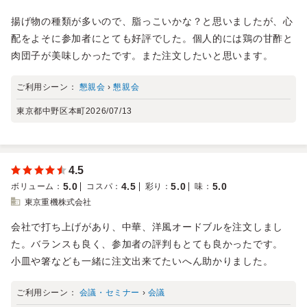
揚げ物の種類が多いので、脂っこいかな？と思いましたが、心
配をよそに参加者にとても好評でした。個人的には鶏の甘酢と
肉団子が美味しかったです。また注文したいと思います。
ご利用シーン：
懇親会
›
懇親会
東京都中野区本町
2026/07/13
4.5
5.0
4.5
5.0
5.0
ボリューム
：
コスパ
：
彩り
：
味
：
東京重機株式会社
会社で打ち上げがあり、中華、洋風オードブルを注文しまし
た。バランスも良く、参加者の評判もとても良かったです。
小皿や箸なども一緒に注文出来てたいへん助かりました。
ご利用シーン：
会議・セミナー
›
会議