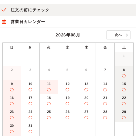
注文の前にチェック
営業日カレンダー
2026年08月
次へ
日
月
火
水
木
金
土
1
－
2
3
4
5
6
7
8
－
－
－
－
－
－
◯
9
10
11
12
13
14
15
◯
◯
◯
◯
◯
◯
◯
16
17
18
19
20
21
22
◯
◯
◯
◯
◯
◯
◯
23
24
25
26
27
28
29
◯
◯
◯
◯
◯
◯
◯
30
31
◯
◯