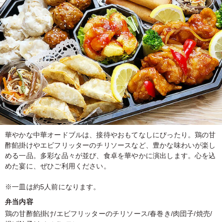
華やかな中華オードブルは、接待やおもてなしにぴったり。鶏の甘
酢餡掛けやエビフリッターのチリソースなど、豊かな味わいが楽し
める一品。多彩な品々が並び、食卓を華やかに演出します。心を込
めた宴に、ぜひご利用ください。
※一皿は約5人前になります。
弁当内容
鶏の甘酢餡掛け/エビフリッターのチリソース/春巻き/肉団子/焼売/