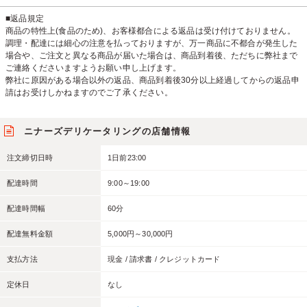
■返品規定
商品の特性上(食品のため)、お客様都合による返品は受け付けておりません。
調理・配達には細心の注意を払っておりますが、万一商品に不都合が発生した
場合や、ご注文と異なる商品が届いた場合は、商品到着後、ただちに弊社まで
ご連絡くださいますようお願い申し上げます。
弊社に原因がある場合以外の返品、商品到着後30分以上経過してからの返品申
請はお受けしかねますのでご了承ください。
ニナーズデリケータリングの店舗情報
注文締切日時
1日前23:00
配達時間
9:00～19:00
配達時間幅
60分
配達無料金額
5,000円～30,000円
支払方法
現金 / 請求書 / クレジットカード
定休日
なし