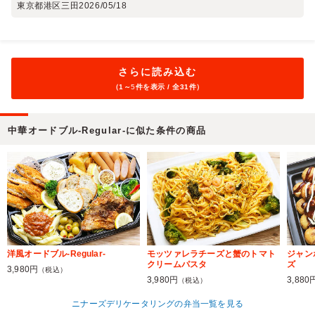
東京都港区三田
2026/05/18
さらに読み込む
（1～
5
件を表示 / 全31件）
中華オードブル-Regular-に似た条件の商品
洋風オードブル-Regular-
モッツァレラチーズと蟹のトマト
ジャン
クリームパスタ
ズ
3,980円
（税込）
3,980円
3,880
（税込）
ニナーズデリケータリングの弁当一覧を見る