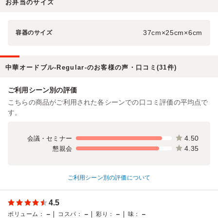
お弁当のサイズ
37cm×25cm×6cm
容器のサイズ
中華オードブル-Regular-のお客様の声・口コミ(31件)
ご利用シーン別の評価
こちらの商品がご利用された各シーンでの口コミ評価の平均点で
す。
4.50
会議・セミナー
4.35
懇親会
ご利用シーン別の評価について
4.5
－
－
－
－
ボリューム
：
コスパ
：
彩り
：
味
：