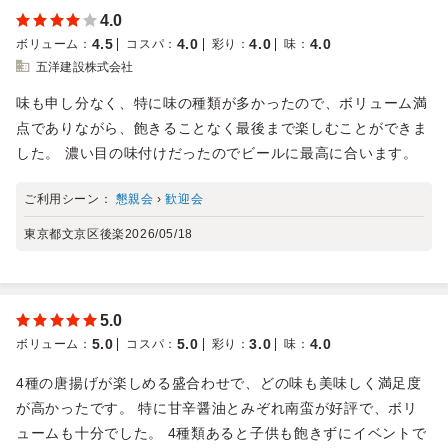
4.0
4.5
4.0
4.0
4.0
ボリューム
：
コスパ
：
彩り
：
味
：
五洋建設株式会社
味も申し分なく、特に味の種類が多かったので、ボリューム満
点でありながら、飽きることなく最後まで楽しむことができま
した。 濃い目の味付けだったのでビールに最高に合います。
ご利用シーン：
懇親会
›
歓迎会
東京都文京区後楽
2026/05/18
5.0
5.0
5.0
3.0
4.0
ボリューム
：
コスパ
：
彩り
：
味
：
4種の唐揚げが楽しめる盛合わせで、どの味も美味しく満足度
が高かったです。 特に甘辛醤油とみぞれ南蛮が好評で、ボリ
ュームも十分でした。 4種類あると子供も飽きずにイベントで