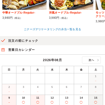
中華オードブル-Regular-
洋風オードブル-Regular-
モッツ
クリー
3,980円
3,980円
（税込）
（税込）
3,980
ニナーズデリケータリングの弁当一覧を見る
注文の前にチェック
営業日カレンダー
2026年08月
次へ
日
月
火
水
木
金
土
1
－
2
3
4
5
6
7
8
－
－
－
－
－
－
－
9
10
11
12
13
14
15
－
◯
◯
◯
◯
◯
◯