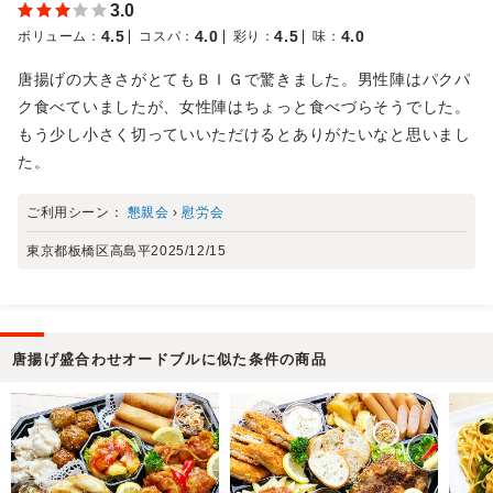
3.0
4.5
4.0
4.5
4.0
ボリューム
：
コスパ
：
彩り
：
味
：
唐揚げの大きさがとてもＢＩＧで驚きました。男性陣はパクパ
ク食べていましたが、女性陣はちょっと食べづらそうでした。
もう少し小さく切っていいただけるとありがたいなと思いまし
た。
ご利用シーン：
懇親会
›
慰労会
東京都板橋区高島平
2025/12/15
唐揚げ盛合わせオードブルに似た条件の商品