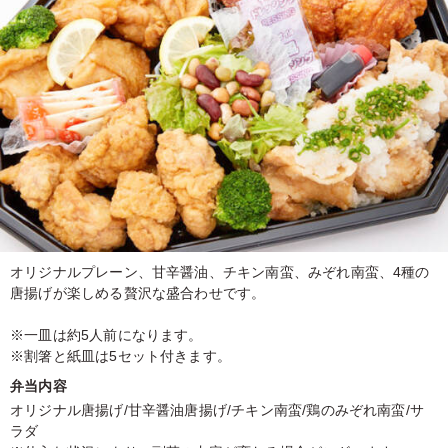
オリジナルプレーン、甘辛醤油、チキン南蛮、みぞれ南蛮、4種の
唐揚げが楽しめる贅沢な盛合わせです。
※一皿は約5人前になります。
※割箸と紙皿は5セット付きます。
弁当内容
オリジナル唐揚げ/甘辛醤油唐揚げ/チキン南蛮/鶏のみぞれ南蛮/サ
ラダ