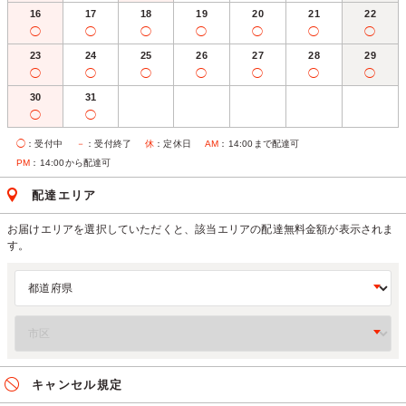
16
17
18
19
20
21
22
◯
◯
◯
◯
◯
◯
◯
23
24
25
26
27
28
29
◯
◯
◯
◯
◯
◯
◯
30
31
◯
◯
◯
：受付中
－
：受付終了
休
：定休日
AM
：14:00まで配達可
PM
：14:00から配達可
配達エリア
お届けエリアを選択していただくと、該当エリアの配達無料金額が表示されま
す。
キャンセル規定