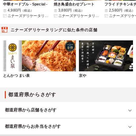
中華オードブル - Special -
焼き鳥盛合わせプレート
4,980円
3,880円
2,580円
（税込）
（税込）
（税込）
ニナーズデリケータリング
ニナーズデリケータリング
ニナーズデリケー
ニナーズデリケータリングに似た条件の店舗
とんかつ まい泉
京や
都道府県からさがす
都道府県から店舗をさがす
都道府県からお弁当をさがす