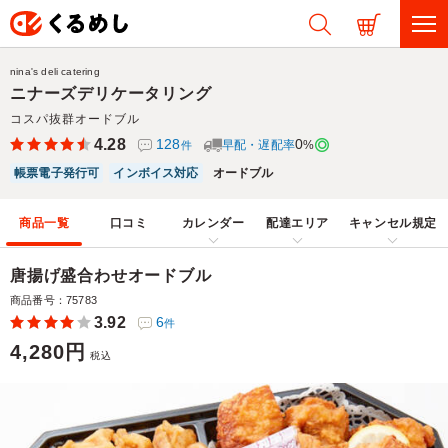
nina's deli catering
ニナーズデリケータリング
コスパ抜群オードブル
4.28
128
0
早配・遅配率
%
件
帳票電子発行可
インボイス対応
オードブル
商品一覧
口コミ
カレンダー
配達エリア
キャンセル規定
唐揚げ盛合わせオードブル
商品番号：75783
3.92
6
件
4,280円
税込