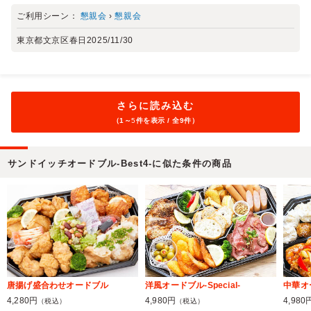
ご利用シーン：
懇親会
›
懇親会
東京都文京区春日
2025/11/30
さらに読み込む
（1～
5
件を表示 / 全9件）
サンドイッチオードブル-Best4-に似た条件の商品
唐揚げ盛合わせオードブル
洋風オードブル-Special-
中華オード
4,280円
4,980円
4,980
（税込）
（税込）