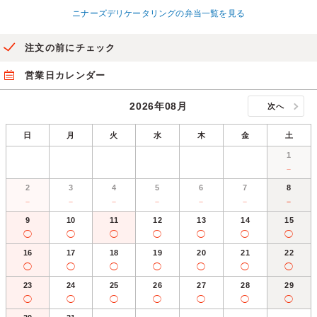
ニナーズデリケータリングの弁当一覧を見る
注文の前にチェック
営業日カレンダー
2026年08月
次へ
日
月
火
水
木
金
土
1
－
2
3
4
5
6
7
8
－
－
－
－
－
－
－
9
10
11
12
13
14
15
◯
◯
◯
◯
◯
◯
◯
16
17
18
19
20
21
22
◯
◯
◯
◯
◯
◯
◯
23
24
25
26
27
28
29
◯
◯
◯
◯
◯
◯
◯