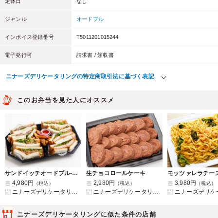
定休日
なし
ジャンル
オードブル
インボイス登録番号
T5011201015244
電子発行可
請求書 / 領収書
ニナーズデリケータリングの特定商取引法に基づく表記
このお弁当を見た人にオススメ
サンドイッチオードブル-Special-
生チョコロールケーキ
4,980円
2,980円
3,980円
（税込）
（税込）
（税込）
ニナーズデリケータリング
ニナーズデリケータリング
ニナーズデリケー
ニナーズデリケータリングに似た条件の店舗