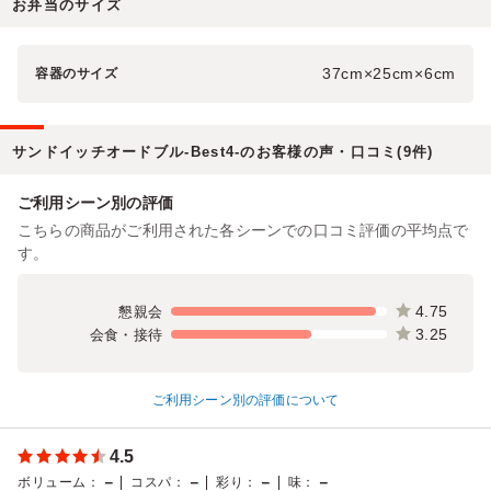
お弁当のサイズ
37cm×25cm×6cm
容器のサイズ
サンドイッチオードブル-Best4-のお客様の声・口コミ(9件)
ご利用シーン別の評価
こちらの商品がご利用された各シーンでの口コミ評価の平均点で
す。
4.75
懇親会
3.25
会食・接待
ご利用シーン別の評価について
4.5
－
－
－
－
ボリューム
：
コスパ
：
彩り
：
味
：