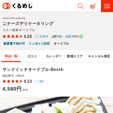
nina's deli catering
ニナーズデリケータリング
コスパ抜群オードブル
4.28
128
0
早配・遅配率
%
件
帳票電子発行可
インボイス対応
オードブル
商品一覧
口コミ
カレンダー
配達エリア
キャンセル規定
サンドイッチオードブル-Best4-
商品番号：69941
4.33
9
件
4,580円
税込