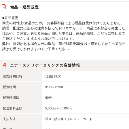
備品・返品規定
■返品規定
商品の特性上(食品のため)、お客様都合による返品は受け付けておりません。
調理・配達には細心の注意を払っておりますが、万一商品に不都合が発生した
場合や、ご注文と異なる商品が届いた場合は、商品到着後、ただちに弊社まで
ご連絡くださいますようお願い申し上げます。
弊社に原因がある場合以外の返品、商品到着後30分以上経過してからの返品申
請はお受けしかねますのでご了承ください。
ニナーズデリケータリングの店舗情報
注文締切日時
1日前23:00
配達時間
9:00～19:00
配達時間幅
60分
配達無料金額
5,000円～30,000円
支払方法
現金 / 請求書 / クレジットカード