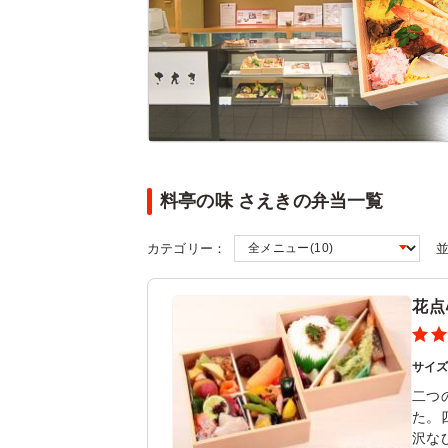
料亭の味 さえきの弁当一覧
カテゴリー：
花点
サイ
二つ
た。
沢な