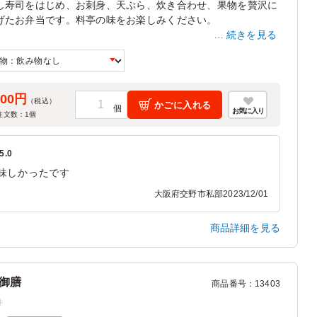
し寿司をはじめ、お刺身、天ぷら、炊き合わせ、果物を贅沢に
げたお弁当です。料亭の味をお楽しみください。
続きを見る
在、ピンク色の風呂敷の取扱いが無くなった為ベージュ色(商
号13401と同様のもの)にてお包みしてのお届けになっており
。ご了承ください。
900円
（税込）
かごに入れる
お気に入り
注文数：
1
個
5.0
味しかったです
大阪府交野市私部
2023/12/01
商品詳細を見る
御膳
商品番号
：
13403
件