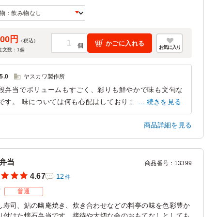
900円
（税込）
かごに入れる
お気に入り
注文数：
1
個
5.0
ヤスカワ製作所
段弁当でボリュームもすごく、彩りも鮮やかで味も文句な
です。 味については何も心配はしておりませんでした
続きを見る
、やはり期待どおりのお味と彩りで、 親戚一同もとても
商品詳細を見る
んでいました。
奈良県北葛城郡広陵町三吉
2024/05/27
弁当
商品番号
：
13399
4.67
12
件
ズ
普通
し寿司、鮎の幽庵焼き、炊き合わせなどの料亭の味を色彩豊か
り付けた懐石弁当です。接待や大切な会のおもてなしとしても