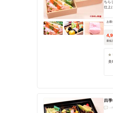
ちら
仕上
※現
品番
ます
4,
最低
美
四季
-