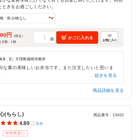
豊かな食材を味だけでなく目でもお楽しみいただけます。特別
とときをお過ごしください。
500円
（税込）
かごに入れる
お気に入り
注文数：
1
個
4.5
天理教陽晴布教所
分な量の美味しいお弁当です。また注文したいと思いま
。
続きを見る
奈良県大和郡山市新町
2023/07/10
商品詳細を見る
心(ちらし)
商品番号
：
13402
4.80
5
件
ズ
やや大きい