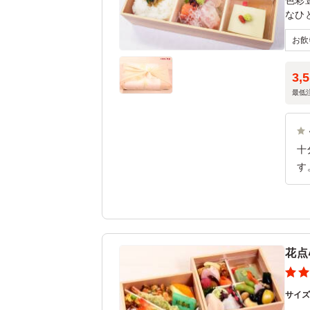
色彩
なひ
3,
最低
十
す
花点
サイ