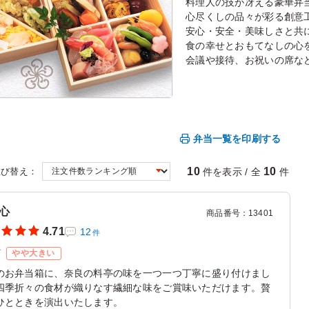
料理人の技が冴える豪華弁
心尽くしの品々が彩る創意
安心・安全・美味しさと共
食の幸せとおもてなしの心
会議や接待、お祝いの席な
弁当一覧を印刷する
10
10
件を表示 / 全
件
並び替え：
心
商品番号
：
13401
4.71
12
件
ズ
やや大きい
のお弁当箱に、奈良の料亭の味を一つ一つ丁寧に盛り付けまし
四季折々の食材が織りなす繊細な味をご賞味いただけます。贅
ひとときを演出いたします。