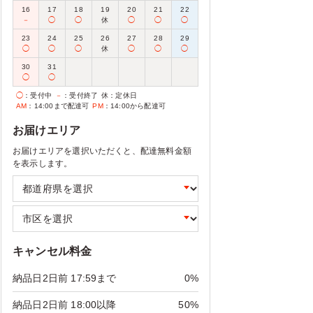
16
17
18
19
20
21
22
－
◯
◯
休
◯
◯
◯
23
24
25
26
27
28
29
◯
◯
◯
休
◯
◯
◯
30
31
◯
◯
◯
：受付中
－
：受付終了
休
：定休日
AM
：14:00まで配達可
PM
：14:00から配達可
お届けエリア
お届けエリアを選択いただくと、配達無料金額
を表示します。
キャンセル料金
納品日2日前 17:59まで
0%
納品日2日前 18:00以降
50%