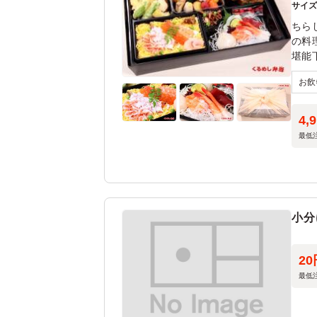
サイ
ちら
の料
堪能
4,
最低
小分
20
最低