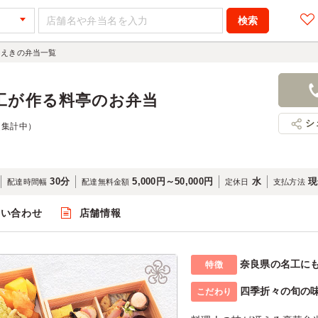
さえきの弁当一覧
工が作る料亭のお弁当
シ
（集計中）
30分
5,000円～50,000円
水
現
配達時間幅
配達無料金額
定休日
支払方法
問い合わせ
店舗情報
奈良県の名工に
特徴
四季折々の旬の
こだわり