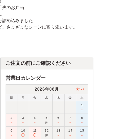
当
工夫のお弁当
に
を詰め込みました
ど、さまざまなシーンに寄り添います。
ご注文の前にご確認ください
営業日カレンダー
2026年08月
次へ
日
月
火
水
木
金
土
1
－
2
3
4
5
6
7
8
－
－
－
休
－
－
－
9
10
11
12
13
14
15
－
◯
◯
休
－
－
－