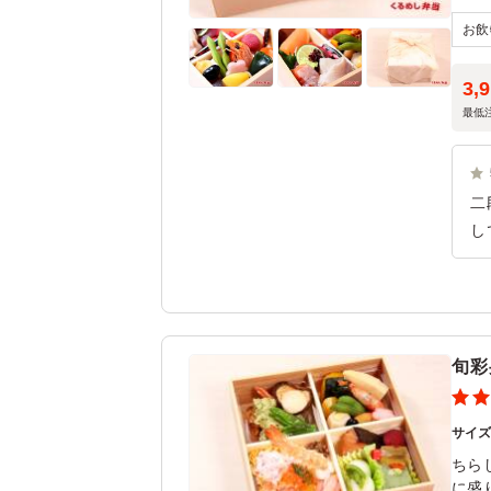
3,
最低
二
し
が
喜
旬彩
サイ
ちら
に盛