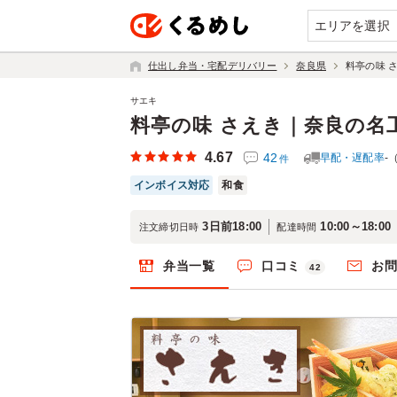
エリアを選択
仕出し弁当・宅配デリバリー
奈良県
料亭の味 
サエキ
料亭の味 さえき｜奈良の名
4.67
42
早配・遅配率
-
件
インボイス対応
和食
3日前18:00
10:00～18:00
注文締切日時
配達時間
弁当一覧
口コミ
お
42