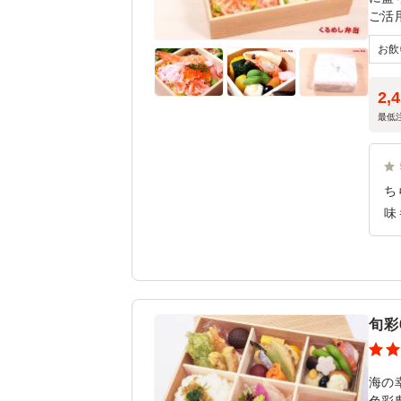
ご活
2,
最低
ち
味
色
人
旬彩
海の