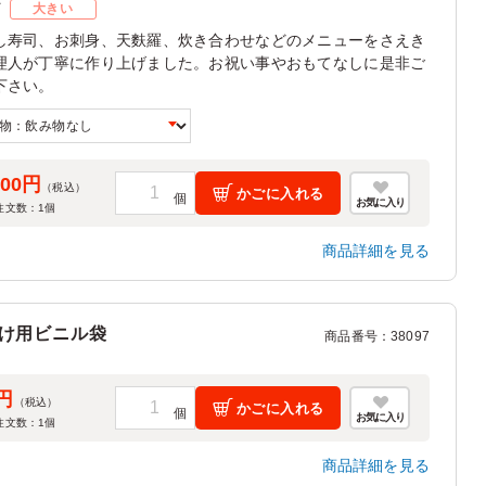
ズ
大きい
し寿司、お刺身、天麩羅、炊き合わせなどのメニューをさえき
理人が丁寧に作り上げました。お祝い事やおもてなしに是非ご
下さい。
900円
（税込）
かごに入れる
お気に入り
注文数：
1
個
商品詳細を見る
け用ビニル袋
商品番号
：
38097
円
（税込）
かごに入れる
お気に入り
注文数：
1
個
商品詳細を見る