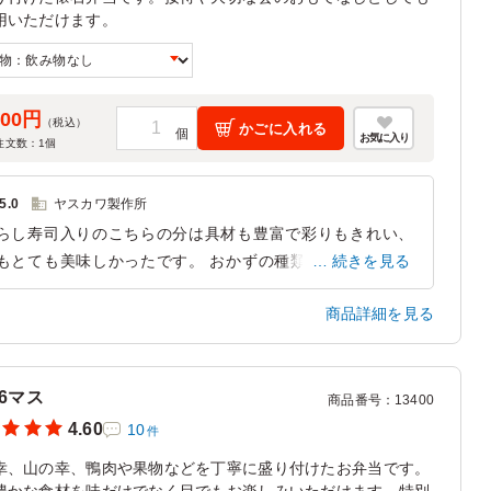
用いただけます。
400円
（税込）
かごに入れる
お気に入り
注文数：
1
個
5.0
ヤスカワ製作所
らし寿司入りのこちらの分は具材も豊富で彩りもきれい、
もとても美味しかったです。 おかずの種類も豊富で、
続きを見る
々なお味を楽しむことができました。 小食のご婦人方に
商品詳細を見る
気でした。
奈良県北葛城郡広陵町三吉
2024/05/27
6マス
商品番号
：
13400
4.60
10
件
幸、山の幸、鴨肉や果物などを丁寧に盛り付けたお弁当です。