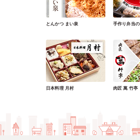
とんかつ まい泉
手作り弁当の
日本料理 月村
肉匠 萬 竹亭