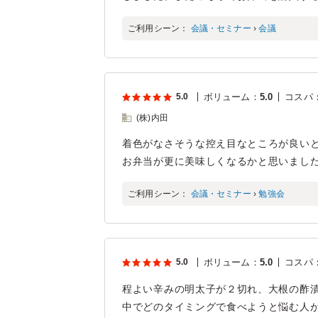
ご利用シーン：
会議・セミナー
›
会議
5.0
ボリューム
：
5.0
コスパ
(株)内田
着色がなさそうな控え目なところが良い
お弁当が更に美味しくなるかと思いまし
ご利用シーン：
会議・セミナー
›
勉強会
5.0
ボリューム
：
5.0
コスパ
程よい辛みの明太子が２切れ、大根の酢漬
中でどのタイミングで食べようと悩む人が