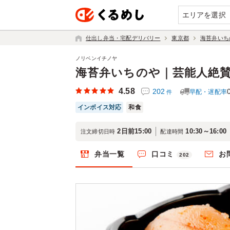
エリアを選択
仕出し弁当・宅配デリバリー
東京都
海苔弁いち
ノリベンイチノヤ
海苔弁いちのや｜芸能人絶
4.58
202
早配・遅配率
件
インボイス対応
和食
2日前15:00
10:30～16:00
注文締切日時
配達時間
弁当一覧
口コミ
お
202