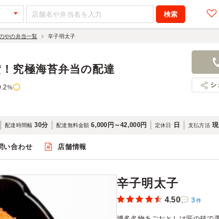
のやの弁当一覧
辛子明太子
辛子明太子
350円
店舗名：海
賛！究極海苔弁当の配達
シ
0.2
%
30分
6,000円～42,000円
日
現
配達時間幅
配達無料金額
定休日
支払方法
問い合わせ
店舗情報
閲覧
辛子明太子
4.50
3
件
博多名物あごおとしは匠の技で