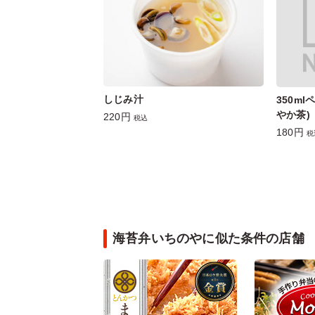
しじみ汁
350m
やか茶)
220円
税込
180円
税
海苔弁いちのやに似た条件の店舗