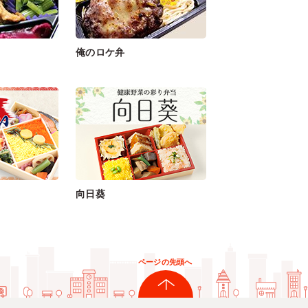
俺のロケ弁
向日葵
ページの先頭へ