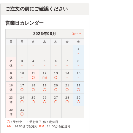
ご注文の前にご確認ください
営業日カレンダー
2026年08月
次へ
日
月
火
水
木
金
土
1
－
2
3
4
5
6
7
8
休
－
－
－
－
－
－
9
10
11
12
13
14
15
休
－
◯
PM
◯
－
－
16
17
18
19
20
21
22
休
◯
◯
◯
◯
◯
◯
23
24
25
26
27
28
29
休
◯
◯
◯
◯
◯
◯
30
31
休
◯
◯
：受付中
－
：受付終了
休
：定休日
AM
：14:00まで配達可
PM
：14:00から配達可