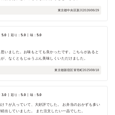
東京都中央区新川
2026/06/29
：
5.0
彩り
：
5.0
味
：
5.0
と思いました。お味もとても良かったです。こちらがあると
たが、なくともじゅうぶん美味しくいただけました。
東京都新宿区箪笥町
2025/08/18
：
3.0
彩り
：
5.0
味
：
5.0
け？が入っていて、大好評でした。 お弁当のおかずも多い
続出していました。 また注文したい一品でした。