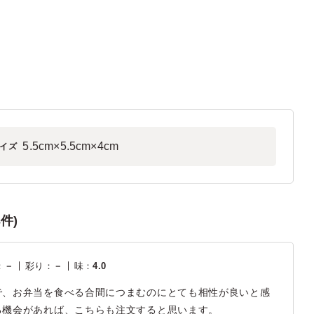
5.5cm×5.5cm×4cm
イズ
件)
：
－
彩り
：
－
味
：
4.0
で、お弁当を食べる合間につまむのにとても相性が良いと感
る機会があれば、こちらも注文すると思います。