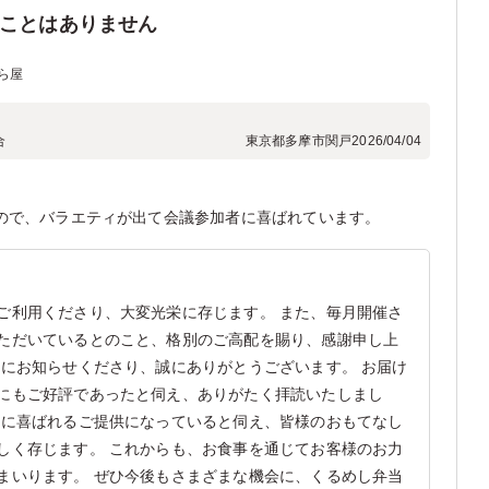
たことはありません
ら屋
合
東京都多摩市関戸
2026/04/04
ので、バラエティが出て会議参加者に喜ばれています。
ご利用くださり、大変光栄に存じます。 また、毎月開催さ
ただいているとのこと、格別のご高配を賜り、感謝申し上
もにお知らせくださり、誠にありがとうございます。 お届け
にもご好評であったと伺え、ありがたく拝読いたしまし
様に喜ばれるご提供になっていると伺え、皆様のおもてなし
しく存じます。 これからも、お食事を通じてお客様のお力
まいります。 ぜひ今後もさまざまな機会に、くるめし弁当