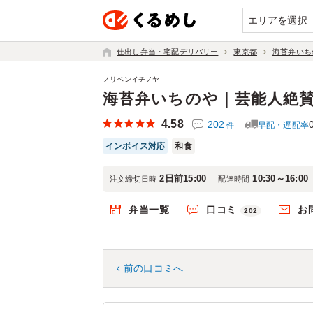
エリアを選択
仕出し弁当・宅配デリバリー
東京都
海苔弁いち
ノリベンイチノヤ
海苔弁いちのや｜芸能人絶
4.58
202
早配・遅配率
件
インボイス対応
和食
2日前15:00
10:30～16:00
注文締切日時
配達時間
弁当一覧
口コミ
お
202
前の口コミへ