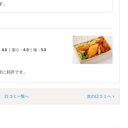
す。
：
4.0
彩り
：
4.0
味
：
5.0
特に好評です。
口コミ一覧へ
次の口コミへ