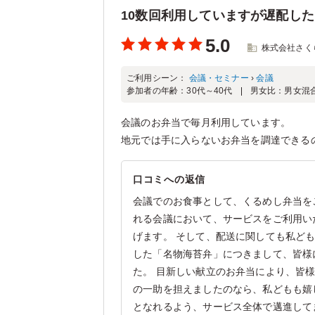
10数回利用していますが遅配し
5.0
株式会社さく
ご利用シーン：
会議・セミナー
›
会議
参加者の年齢：
30代～40代
男女比：
男女混
会議のお弁当で毎月利用しています。
地元では手に入らないお弁当を調達できる
口コミへの返信
会議でのお食事として、くるめし弁当を
れる会議において、サービスをご利用い
げます。 そして、配送に関しても私ど
した「名物海苔弁」につきまして、皆様
た。 目新しい献立のお弁当により、皆
の一助を担えましたのなら、私どもも嬉
となれるよう、サービス全体で邁進して