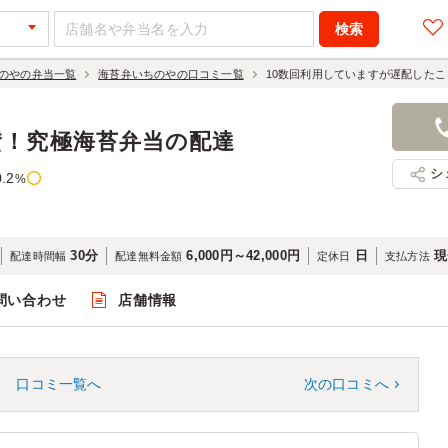
のやの弁当一覧
海苔弁いちのやの口コミ一覧
10数回利用していますが遅配した
賛！究極海苔弁当の配達
シ
0.2
%
30分
6,000円～42,000円
日
現
配達時間幅
配達無料金額
定休日
支払方法
問い合わせ
店舗情報
口コミ一覧へ
次の口コミへ