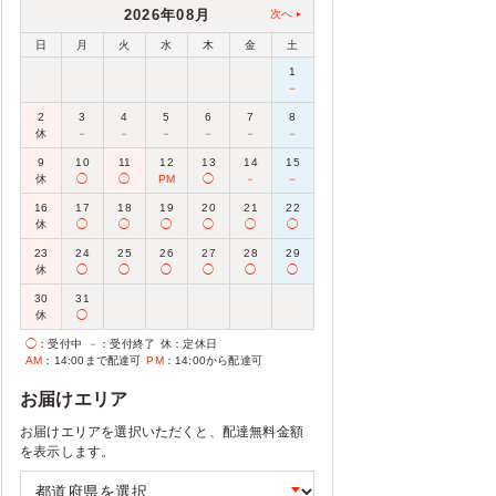
2026年08月
次へ
日
月
火
水
木
金
土
1
－
2
3
4
5
6
7
8
休
－
－
－
－
－
－
9
10
11
12
13
14
15
休
◯
◯
PM
◯
－
－
16
17
18
19
20
21
22
休
◯
◯
◯
◯
◯
◯
23
24
25
26
27
28
29
休
◯
◯
◯
◯
◯
◯
30
31
休
◯
◯
：受付中
－
：受付終了
休
：定休日
AM
：14:00まで配達可
PM
：14:00から配達可
お届けエリア
お届けエリアを選択いただくと、配達無料金額
を表示します。