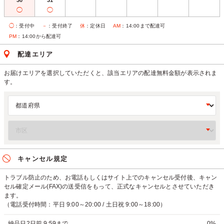
30
31
◯
◯
◯
：受付中
－
：受付終了
休
：定休日
AM
：14:00まで配達可
PM
：14:00から配達可
配達エリア
お届けエリアを選択していただくと、該当エリアの配達無料金額が表示されま
す。
キャンセル規定
トラブル防止のため、お電話もしくはサイト上でのキャンセル受付後、キャン
セル確定メール(FAX)の送受信をもって、正式なキャンセルとさせていただき
ます。
（電話受付時間：平日 9:00～20:00 / 土日祝 9:00～18:00）
納品日2日前 9:59まで
0%