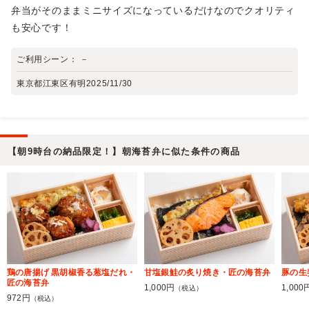
弁当がそのままミニサイズになっているだけなのでクオリティ
も安心です！
ご利用シーン：
－
東京都江東区有明
2025/11/30
【朝9時台の納品限定！】朝海苔弁に似た条件の商品
鶏の唐揚げ 黒胡椒香る葱塩だれ・
甘塩銀鮭の炙り焼き・匠の海苔弁
豚の生
匠の海苔弁
1,000円
1,000
（税込）
972円
（税込）