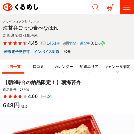
ノリベンゴッツタベナハレ
海苔弁ごっつ食べなはれ
新潟県産特別栽培米
4.45
1461
0.1
早配・遅配率
%
件
帳票電子発行可
インボイス対応
和食
弁当一覧
口コミ
カレンダー
配達エリア
キャンセル規定
【朝9時台の納品限定！】朝海苔弁
商品番号：73200
4.00
2
件
648円
税込