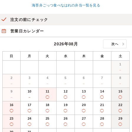
海苔弁ごっつ食べなはれの弁当一覧を見る
注文の前にチェック
営業日カレンダー
2026年08月
次へ
日
月
火
水
木
金
土
1
－
2
3
4
5
6
7
8
－
－
－
－
－
－
－
9
10
11
12
13
14
15
－
－
◯
◯
◯
◯
◯
16
17
18
19
20
21
22
◯
◯
◯
◯
◯
◯
◯
23
24
25
26
27
28
29
◯
◯
◯
◯
◯
◯
◯