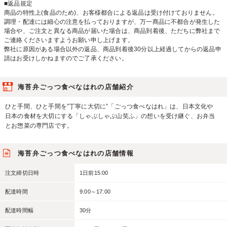
■返品規定
商品の特性上(食品のため)、お客様都合による返品は受け付けておりません。
調理・配達には細心の注意を払っておりますが、万一商品に不都合が発生した
場合や、ご注文と異なる商品が届いた場合は、商品到着後、ただちに弊社まで
ご連絡くださいますようお願い申し上げます。
弊社に原因がある場合以外の返品、商品到着後30分以上経過してからの返品申
請はお受けしかねますのでご了承ください。
海苔弁ごっつ食べなはれの店舗紹介
ひと手間、ひと手間を”丁寧に大切に”「ごっつ食べなはれ」は、日本文化や
日本の食材を大切にする「しゃぶしゃぶ山笑ふ」の想いを受け継ぐ、お弁当
とお惣菜の専門店です。
海苔弁ごっつ食べなはれの店舗情報
注文締切日時
1日前15:00
配達時間
9:00～17:00
配達時間幅
30分