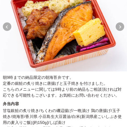
朝9時までの納品限定の朝海苔弁です。
定番の銀鮭の炙り焼きに唐揚げと玉子焼きを付けました。
こちらのメニューに関しては9時より前の納品もご相談頂ければ対
応できる可能性もございます。お気軽にお問い合わせください。
弁当内容
甘塩銀鮭の炙り焼き/ちくわの磯辺揚げ/一晩漬け 鶏の唐揚げ/玉子
焼き/焼海苔/香川県 小豆島生大豆醤油/白米(新潟県産こいしぶき使
用の麦入りご飯)[約150g]/しば漬け