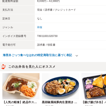
配達無料金額
8,000円～42,000円
支払方法
現金 / 請求書 / クレジットカード
定休日
なし
ジャンル
和食
インボイス登録番号
T8011001020730
電子発行可
請求書 / 領収書
海苔弁ごっつ食べなはれの特定商取引法に基づく表記
このお弁当を見た人にオススメ
【人気の軽食】絶品牛スジハヤシライス
黒胡椒風味豚肉生姜焼き 丸皿弁当