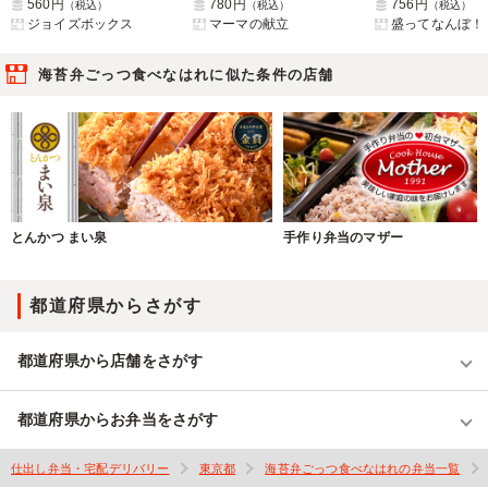
560円
780円
756円
（税込）
（税込）
（税込）
ジョイズボックス
マーマの献立
盛ってなんぼ！
海苔弁ごっつ食べなはれに似た条件の店舗
とんかつ まい泉
手作り弁当のマザー
都道府県からさがす
都道府県から店舗をさがす
都道府県からお弁当をさがす
仕出し弁当・宅配デリバリー
東京都
海苔弁ごっつ食べなはれの弁当一覧