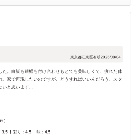
東京都江東区有明
2026/08/04
した。白飯も銀鱈も付け合わせもとても美味しくて、疲れた体
れ、家で再現したいのですが、どうすればいいんだろう。スタ
いと思います...
込）
：
3.5
彩り
：
4.5
味
：
4.5