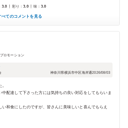
：
3.0
彩り
：
3.0
味
：
3.0
すべてのコメントを見る
Mプロモーション
フ
合
神奈川県横浜市中区海岸通
2026/08/03
た。
い中配達して下さった方には気持ちの良い対応をしてもらいま
しい和食にしたのですが、皆さんに美味しいと喜んでもらえ