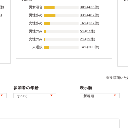
件)
男女混合
30%(436件)
)
男性多め
33%(487件)
女性多め
16%(237件)
男性のみ
5%(67件)
女性のみ
2%(29件)
未選択
14%(200件)
※投稿頂いた
参加者の年齢
表示順