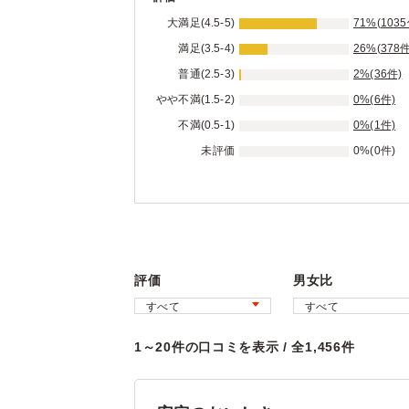
大満足(4.5-5)
71%(1035
満足(3.5-4)
26%(378件
普通(2.5-3)
2%(36件)
やや不満(1.5-2)
0%(6件)
不満(0.5-1)
0%(1件)
未評価
0%(0件)
評価
男女比
1～20件の口コミを表示 / 全1,456件