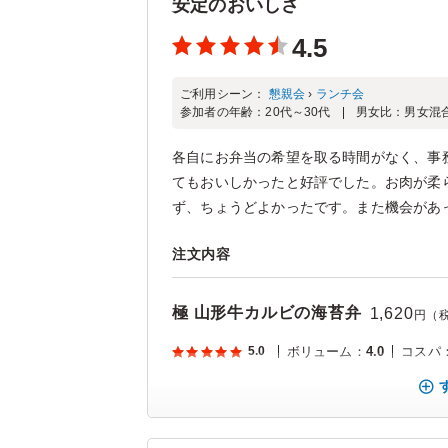
安定のおいしさ
4.5
ご利用シーン：
懇親会
›
ランチ会
参加者の年齢：
20代～30代
男女比：
男女混
各自にお弁当の希望を取る時間がなく、事
てもおいしかったと好評でした。お肉が柔
ず、ちょうどよかったです。また機会があっ
注文内容
極 山形牛カルビの海苔弁
1,620
円（
5.0
ボリューム
：
4.0
コスパ