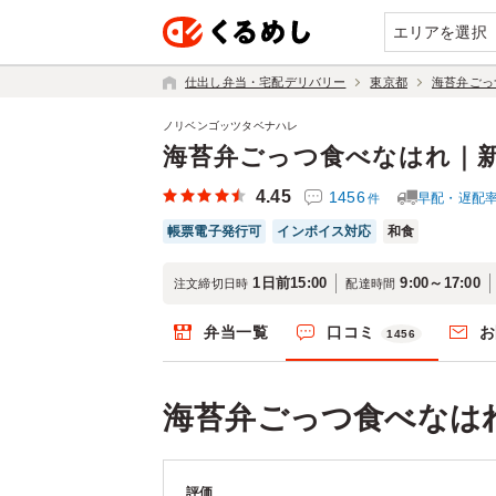
エリアを選択
仕出し弁当・宅配デリバリー
東京都
海苔弁ごっ
ノリベンゴッツタベナハレ
海苔弁ごっつ食べなはれ｜
4.45
1456
早配・遅配
件
帳票電子発行可
インボイス対応
和食
1日前15:00
9:00～17:00
注文締切日時
配達時間
弁当一覧
口コミ
お
1456
海苔弁ごっつ食べなは
評価