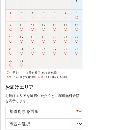
1
－
2
3
4
5
6
7
8
－
－
－
－
－
－
◯
9
10
11
12
13
14
15
◯
◯
◯
◯
◯
◯
◯
16
17
18
19
20
21
22
◯
◯
◯
◯
◯
◯
◯
23
24
25
26
27
28
29
◯
◯
◯
◯
◯
◯
◯
30
31
◯
◯
◯
：受付中
－
：受付終了
休
：定休日
AM
：14:00まで配達可
PM
：14:00から配達可
お届けエリア
お届けエリアを選択いただくと、配達無料金額
を表示します。