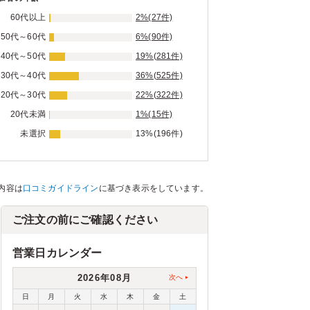
60代以上
2%(27件)
50代～60代
6%(90件)
40代～50代
19%(281件)
30代～40代
36%(525件)
20代～30代
22%(322件)
20代未満
1%(15件)
未選択
13%(196件)
内容は
口コミガイドライン
に基づき表示をしています。
ご注文の前にご確認ください
営業日カレンダー
2026年08月
次へ
日
月
火
水
木
金
土