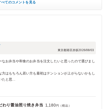
すべてのコメントを見る
プ
東京都港区赤坂
2026/08/03
ーなお弁当や和食のお弁当を注文したいと思ったので選びまし
な方はもちろん若い方も最初はテンションが上がらないかもし
と思...
だわり醤油照り焼き弁当
1,180
円（税込）