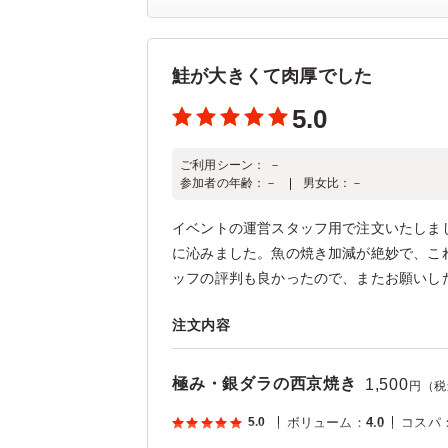
鮭が大きくて肉厚でした
5.0
ご利用シーン：
－
参加者の年齢：
－
男女比：
－
イベントの運営スタッフ用で注文いたしま
に沁みました。魚の焼き加減が絶妙で、こ
ッフの評判も良かったので、またお願いした
注文内容
極み・銀ダラの西京焼き
1,500
円（税
5.0
ボリューム
：
4.0
コスパ