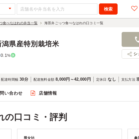
つ食べなはれの弁当一覧
海苔弁ごっつ食べなはれの口コミ一覧
新潟県産特別栽培米
シ
0.1
率
%
30分
8,000円～42,000円
なし
配達時間幅
配達無料金額
定休日
支払方法
問い合わせ
店舗情報
れの口コミ・評判
男女比
参