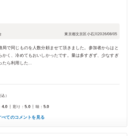
合
東京都文京区小石川
2026/08/05
務局で同じものを人数分頼ませて頂きました。参加者からはと
らかく、冷めてもおいしかったです。量は多すぎず、少なすぎ
たら利用した...
税込）
：
4.0
彩り
：
5.0
味
：
5.0
すべてのコメントを見る