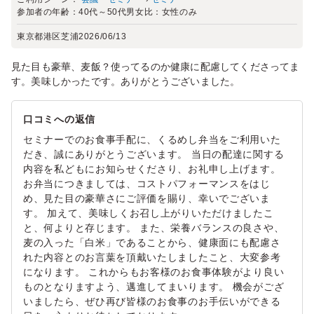
参加者の年齢：
40代～50代
男女比：
女性のみ
東京都港区芝浦
2026/06/13
見た目も豪華、麦飯？使ってるのか健康に配慮してくださってま
す。美味しかったです。ありがとうございました。
口コミへの返信
セミナーでのお食事手配に、くるめし弁当をご利用いた
だき、誠にありがとうございます。 当日の配達に関する
内容を私どもにお知らせくださり、お礼申し上げます。
お弁当につきましては、コストパフォーマンスをはじ
め、見た目の豪華さにご評価を賜り、幸いでございま
す。 加えて、美味しくお召し上がりいただけましたこ
と、何よりと存じます。 また、栄養バランスの良さや、
麦の入った「白米」であることから、健康面にも配慮さ
れた内容とのお言葉を頂戴いたしましたこと、大変参考
になります。 これからもお客様のお食事体験がより良い
ものとなりますよう、邁進してまいります。 機会がござ
いましたら、ぜひ再び皆様のお食事のお手伝いができる