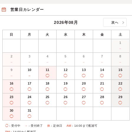
営業日カレンダー
2026年08月
次へ
日
月
火
水
木
金
土
1
－
2
3
4
5
6
7
8
－
－
－
－
－
－
－
9
10
11
12
13
14
15
－
－
◯
◯
◯
◯
◯
16
17
18
19
20
21
22
◯
◯
◯
◯
◯
◯
◯
23
24
25
26
27
28
29
◯
◯
◯
◯
◯
◯
◯
30
31
◯
◯
◯
：受付中
－
：受付終了
休
：定休日
AM
：14:00まで配達可
PM
：14:00から配達可