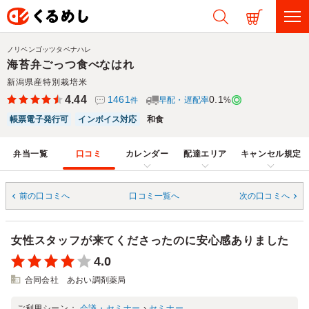
ノリベンゴッツタベナハレ
海苔弁ごっつ食べなはれ
新潟県産特別栽培米
4.44
1461
0.1
早配・遅配率
%
件
帳票電子発行可
インボイス対応
和食
弁当一覧
口コミ
カレンダー
配達エリア
キャンセル規定
前の口コミへ
口コミ一覧へ
次の口コミへ
女性スタッフが来てくださったのに安心感ありました
4.0
合同会社 あおい調剤薬局
ご利用シーン：
会議・セミナー
›
セミナー