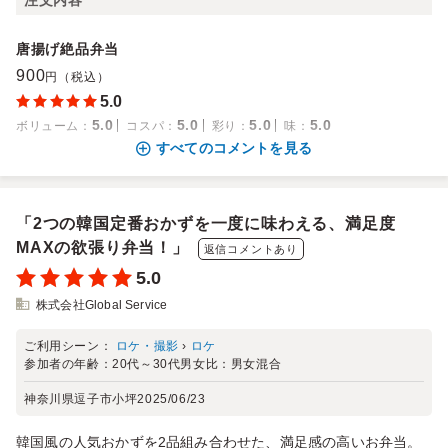
注文内容
唐揚げ絶品弁当
900
円（税込）
5.0
5.0
5.0
5.0
5.0
ボリューム
：
コスパ
：
彩り
：
味
：
すべてのコメントを見る
「2つの韓国定番おかずを一度に味わえる、満足度
MAXの欲張り弁当！」
返信コメントあり
5.0
株式会社Global Service
ご利用シーン：
ロケ・撮影
›
ロケ
参加者の年齢：
20代～30代
男女比：
男女混合
神奈川県逗子市小坪
2025/06/23
韓国風の人気おかずを2品組み合わせた、満足感の高いお弁当。