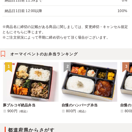
納品日1日前 11:59まで
0%
納品日1日前 12:00以降
100%
※商品名に締切の記載がある商品に関しましては、変更締切・キャンセル規定
ともにそちらに準じます。
※ご注文状況によって早期に締め切らせて頂く場合がございます。
オーマイベントのお弁当ランキング
1
2
3
豚プルコギ絶品弁当
自慢のハンバーグ弁当
自慢の
900円
800円
80
（税込）
（税込）
都道府県からさがす