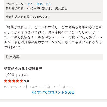
ご利用シーン：
ロケ・撮影
›
ロケ
参加者の年齢：
20代～30代
男女比：
男女混合
神奈川県鎌倉市長谷
2025/06/23
「野菜が摂れる！」という名の通り、どの弁当も野菜の彩りと量
がしっかり確保されており、健康志向の方にぴったりのシリー
ズ。主菜も妥協なく、魚も肉もジューシーで食べごたえあり。ヘ
ルシーさと満足感の絶妙なバランスで、毎日でも食べられる安心
の味わいで...
注文内容
野菜が摂れる！焼鮭弁当
1,000
円（税込）
5.0
－
－
－
－
ボリューム
：
コスパ
：
彩り
：
味
：
すべてのコメントを見る