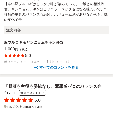
甘辛い豚プルコギはしっかり味が染みていて、ご飯との相性抜
群。ヤンニョムチキンはピリ辛ソースがクセになる味わいで、2
種類の主菜のバランスも絶妙。ボリューム感がありながらも、味
の変化で最...
注文内容
豚プルコギ＆ヤンニョムチキン弁当
1,000
円（税込）
5.0
－
－
－
－
ボリューム
：
コスパ
：
彩り
：
味
：
すべてのコメントを見る
「野菜も主役も妥協なし、罪悪感ゼロのバランス弁
当。」
返信コメントあり
5.0
株式会社Global Service