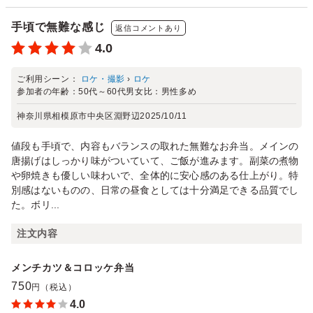
手頃で無難な感じ
返信コメントあり
4.0
ご利用シーン：
ロケ・撮影
›
ロケ
参加者の年齢：
50代～60代
男女比：
男性多め
神奈川県相模原市中央区淵野辺
2025/10/11
値段も手頃で、内容もバランスの取れた無難なお弁当。メインの
唐揚げはしっかり味がついていて、ご飯が進みます。副菜の煮物
や卵焼きも優しい味わいで、全体的に安心感のある仕上がり。特
別感はないものの、日常の昼食としては十分満足できる品質でし
た。ボリ...
注文内容
メンチカツ＆コロッケ弁当
750
円（税込）
4.0