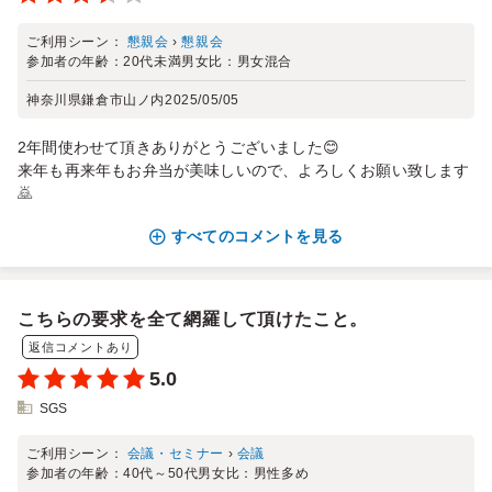
ご利用シーン：
懇親会
›
懇親会
参加者の年齢：
20代未満
男女比：
男女混合
神奈川県鎌倉市山ノ内
2025/05/05
2年間使わせて頂きありがとうございました😊
来年も再来年もお弁当が美味しいので、よろしくお願い致します
🙇
すべてのコメントを見る
こちらの要求を全て網羅して頂けたこと。
返信コメントあり
5.0
SGS
ご利用シーン：
会議・セミナー
›
会議
参加者の年齢：
40代～50代
男女比：
男性多め