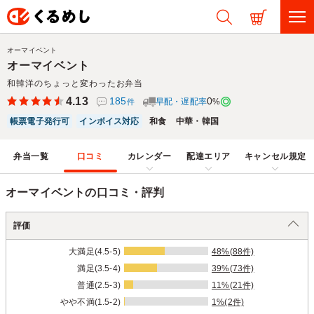
オーマイベント
オーマイベント
和韓洋のちょっと変わったお弁当
4.13
185
0
早配・遅配率
%
件
帳票電子発行可
インボイス対応
和食
中華・韓国
弁当一覧
口コミ
カレンダー
配達エリア
キャンセル規定
オーマイベントの口コミ・評判
評価
大満足(4.5-5)
48%(88件)
満足(3.5-4)
39%(73件)
普通(2.5-3)
11%(21件)
やや不満(1.5-2)
1%(2件)