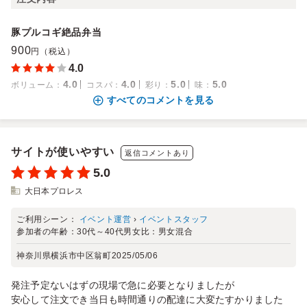
豚プルコギ絶品弁当
900
円（税込）
4.0
4.0
4.0
5.0
5.0
ボリューム
：
コスパ
：
彩り
：
味
：
すべてのコメントを見る
サイトが使いやすい
返信コメントあり
5.0
大日本プロレス
ご利用シーン：
イベント運営
›
イベントスタッフ
参加者の年齢：
30代～40代
男女比：
男女混合
神奈川県横浜市中区翁町
2025/05/06
発注予定ないはずの現場で急に必要となりましたが
安心して注文でき当日も時間通りの配達に大変たすかりました