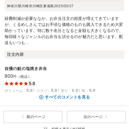
神奈川県川崎市川崎区東扇島
2025/03/27
経費削減が必要ななか、お弁当注文の頻度が増えてきています
が、くるめしさんではお手頃な価格のものも購入できるため大変
助かっています。特に数十名分となると金額も大きくなるので。
毎回様々なジャンルのお弁当を試せるのが魅力だと思います。配
送もいつも...
注文内容
自慢の鮭の塩焼き弁当
800
円（税込）
5.0
5.0
5.0
4.0
5.0
ボリューム
：
コスパ
：
彩り
：
味
：
すべてのコメントを見る
〈 前のページ
次のページ 〉