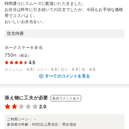
時間通りにスムーズに配達いただきました。
お弁当は昨年に引き続いての注文でしたが、今回もお手頃な価格
帯でコスパよく、
おいしいお弁当をい...
注文内容
ポークステーキ弁当
750
円（税込）
4.5
4.5
4.5
4.5
4.5
ボリューム
：
コスパ
：
彩り
：
味
：
すべてのコメントを見る
添え物に工夫が必要
返信コメントあり
2.0
ご利用シーン：
－
参加者の年齢：
60代以上
男女比：
男女混合