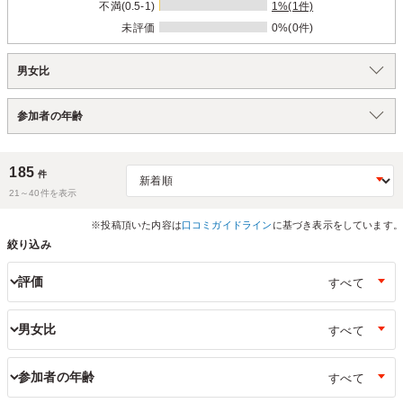
不満(0.5-1)
1%(1件)
未評価
0%(0件)
男女比
参加者の年齢
185
件
21～
40
件を表示
※投稿頂いた内容は
口コミガイドライン
に基づき表示をしています。
絞り込み
評価
男女比
参加者の年齢