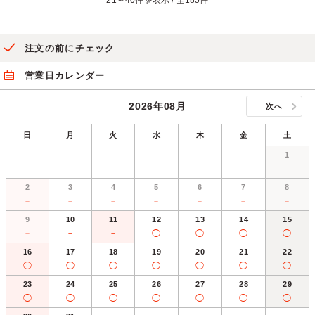
21～40件を表示 / 全185件
注文の前にチェック
営業日カレンダー
2026年08月
次へ
日
月
火
水
木
金
土
1
－
2
3
4
5
6
7
8
－
－
－
－
－
－
－
9
10
11
12
13
14
15
－
－
－
◯
◯
◯
◯
16
17
18
19
20
21
22
◯
◯
◯
◯
◯
◯
◯
23
24
25
26
27
28
29
◯
◯
◯
◯
◯
◯
◯