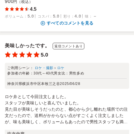
900
円（税込）
4.5
5.0
5.0
4.0
－
ボリューム
：
コスパ
：
彩り
：
味
：
すべてのコメントを見る
美味しかったです。
返信コメントあり
5.0
ご利用シーン：
ロケ・撮影
›
ロケ
参加者の年齢：
30代～40代
男女比：
男性多め
神奈川県横浜市中区本牧三之谷
2025/06/28
ロケ弁として今回注文しました。
スタッフが美味しいと喜んでいました。
見た目が美味しそうだったのと、都心から少し離れた場所での注
文だったので、送料がかからない点がすごくよく注文しました
が、味も美味しく、ボリュームもあったので男性スタッフも満...