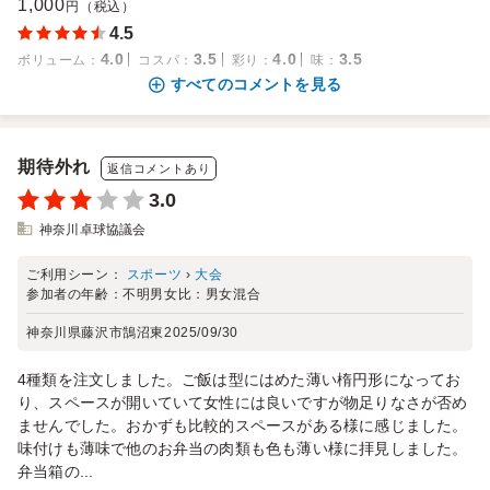
1,000
円（税込）
4.5
4.0
3.5
4.0
3.5
ボリューム
：
コスパ
：
彩り
：
味
：
すべてのコメントを見る
期待外れ
返信コメントあり
3.0
神奈川卓球協議会
ご利用シーン：
スポーツ
›
大会
参加者の年齢：
不明
男女比：
男女混合
神奈川県藤沢市鵠沼東
2025/09/30
4種類を注文しました。ご飯は型にはめた薄い楕円形になってお
り、スペースが開いていて女性には良いですが物足りなさが否め
ませんでした。おかずも比較的スペースがある様に感じました。
味付けも薄味で他のお弁当の肉類も色も薄い様に拝見しました。
弁当箱の...