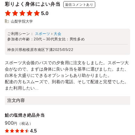
彩りよく身体によい弁当
返信コメントあり
5.0
山梨学院大学
ご利用シーン：
スポーツ
›
大会
参加者の年齢：
20代～30代
男女比：
男性多め
神奈川県相模原市南区下溝
2025/05/22
スポーツ大会後のバスでの夕食用に注文をしました。スポーツ大
会がなので、まずは身体に良い弁当を基準に選びました。また、
白米を大盛りにできるオプションもあり助かりました。
配達の方もスムーズで、到着の電話、そして配達と完璧でした。
また利用したい...
注文内容
鮭の塩焼き絶品弁当
900
円（税込）
4.5