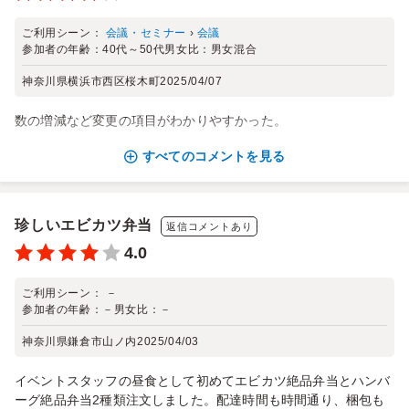
ご利用シーン：
会議・セミナー
›
会議
参加者の年齢：
40代～50代
男女比：
男女混合
神奈川県横浜市西区桜木町
2025/04/07
数の増減など変更の項目がわかりやすかった。
すべてのコメントを見る
珍しいエビカツ弁当
返信コメントあり
4.0
ご利用シーン：
－
参加者の年齢：
－
男女比：
－
神奈川県鎌倉市山ノ内
2025/04/03
イベントスタッフの昼食として初めてエビカツ絶品弁当とハンバ
ーグ絶品弁当2種類注文しました。配達時間も時間通り、梱包も