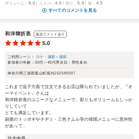
5.0
4.5
5.0
4.5
ボリューム
：
コスパ
：
彩り
：
味
：
すべてのコメントを見る
和洋韓折衷
返信コメントあり
5.0
ご利用シーン：
ロケ・撮影
›
撮影
参加者の年齢：
30代～40代
男女比：
男性多め
神奈川県三浦郡葉山町堀内
2025/05/07
これまで逗子方面で注文できるお店は限られていましたが、『オ
ーマイベント』さんは
和洋韓折衷のユニークなメニューで、彩りもボリュームもしっか
りしていて
とても満足しています。
副菜のトッポギやチヂミ・三色ナムル等の韓国メニューに意外性
があって...
注文内容