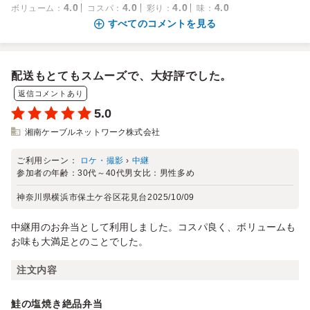
4.0
4.0
4.0
4.0
ボリューム
：
コスパ
：
彩り
：
味
：
すべてのコメントを見る
配送もとてもスムーズで、大好評でした。
返信コメントあり
5.0
湘南ケーブルネットワーク株式会社
ご利用シーン：
ロケ・撮影
›
中継
参加者の年齢：
30代～40代
男女比：
男性多め
神奈川県横浜市保土ケ谷区花見台
2025/10/09
中継用のお弁当として利用しました。コスパ良く、ボリュームも
お味も大満足とのことでした。
注文内容
鮭の塩焼き絶品弁当