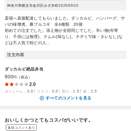
神奈川県横浜市金沢区みず木町
2025/09/10
斎場へ直接配達してもらいました。ダッカルビ、ハンバーグ、サ
バの味噌煮、豚プルコギ 全4種類 20個
初めての注文でした。添え物が全部同じでした。辛い物(年寄
り、子供には無理)、ナムル(味なし)、チヂミ?(味・タレなし)な
どは不人気で殆どの人...
注文内容
ダッカルビ絶品弁当
900
円（税込）
2.0
3.0
3.0
1.5
1.5
ボリューム
：
コスパ
：
彩り
：
味
：
すべてのコメントを見る
おいしくかつとてもコスパがいいです。
返信コメントあり