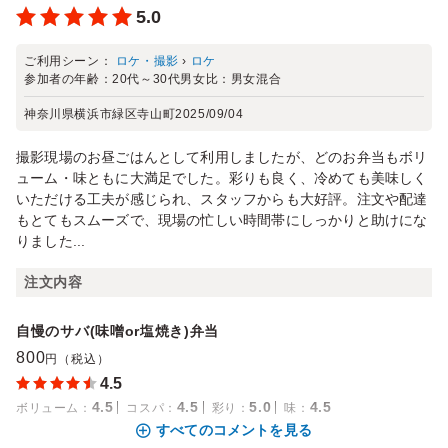
5.0
ご利用シーン：
ロケ・撮影
›
ロケ
参加者の年齢：
20代～30代
男女比：
男女混合
神奈川県横浜市緑区寺山町
2025/09/04
撮影現場のお昼ごはんとして利用しましたが、どのお弁当もボリ
ューム・味ともに大満足でした。彩りも良く、冷めても美味しく
いただける工夫が感じられ、スタッフからも大好評。注文や配達
もとてもスムーズで、現場の忙しい時間帯にしっかりと助けにな
りました...
注文内容
自慢のサバ(味噌or塩焼き)弁当
800
円（税込）
4.5
4.5
4.5
5.0
4.5
ボリューム
：
コスパ
：
彩り
：
味
：
すべてのコメントを見る