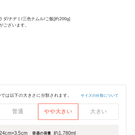
/チヂミ/三色ナムル/ご飯[約200g]
がございます。
中では以下の大きさに分類されます。
サイズの分類について
普通
やや大きい
大きい
24cm×3.5cm
約1,780ml
容器の容量