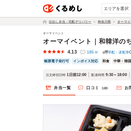
エリアを選択
仕出し弁当・宅配デリバリー
神奈川県
オーマイ
オーマイベント
オーマイベント｜和韓洋の
4.13
185
早配・遅配率
件
帳票電子発行可
インボイス対応
和食
中華・韓
1日前12:00
9:30～18:00
注文締切日時
配達時間
弁当一覧
口コミ
お
185