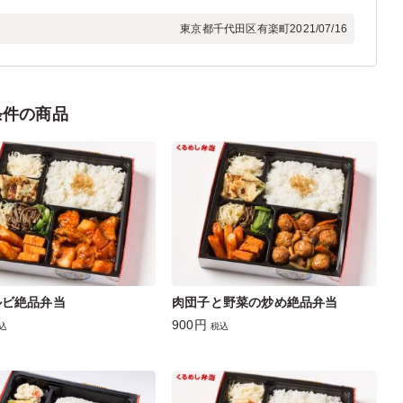
東京都千代田区有楽町
2021/07/16
条件の商品
ルビ絶品弁当
肉団子と野菜の炒め絶品弁当
900円
込
税込