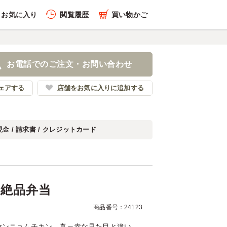
お気に入り
閲覧履歴
買い物かご
履歴を全件削除する
チキン絶品弁当
お電話でのご注文・お問い合わせ
ーマイベント
ェアする
店舗をお気に入りに追加する
現金 / 請求書 / クレジットカード
履歴を見る
絶品弁当
商品番号：24123
ヤンニョムチキン。真っ赤な見た目と違い、