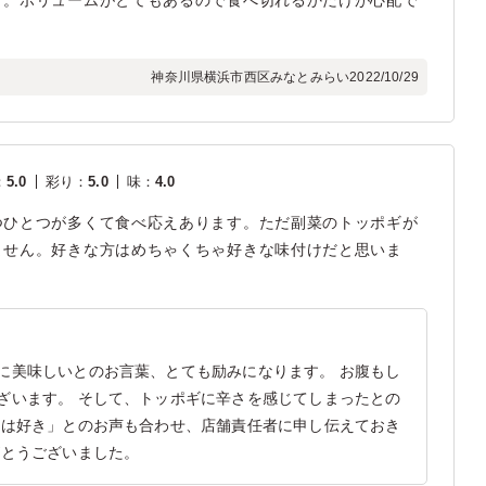
す。ボリュームがとてもあるので食べ切れるかだけが心配で
神奈川県横浜市西区みなとみらい
2022/10/29
：
5.0
彩り
：
5.0
味
：
4.0
つひとつが多くて食べ応えあります。ただ副菜のトッポギが
ません。好きな方はめちゃくちゃ好きな味付けだと思いま
に美味しいとのお言葉、とても励みになります。 お腹もし
ざいます。 そして、トッポギに辛さを感じてしまったとの
方は好き」とのお声も合わせ、店舗責任者に申し伝えておき
がとうございました。