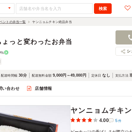
ベントの弁当一覧
ヤンニョムチキン絶品弁当
ヤンニョム
900円
店舗名：オ
ちょっと変わったお弁当
シ
0
%
国
30分
9,000円～49,000円
なし
配達時間幅
配達無料金額
定休日
支払方法
問い合わせ
店舗情報
閲覧
ヤンニョムチキン
4.00
5
件
ピーナッツの香ばしさが際立つ