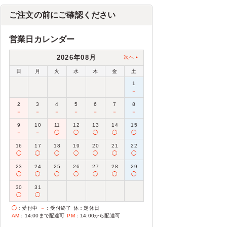
ご注文の前にご確認ください
営業日カレンダー
2026年08月
次へ
日
月
火
水
木
金
土
1
－
2
3
4
5
6
7
8
－
－
－
－
－
－
－
9
10
11
12
13
14
15
－
－
◯
◯
◯
◯
◯
16
17
18
19
20
21
22
◯
◯
◯
◯
◯
◯
◯
23
24
25
26
27
28
29
◯
◯
◯
◯
◯
◯
◯
30
31
◯
◯
◯
：受付中
－
：受付終了
休
：定休日
AM
：14:00まで配達可
PM
：14:00から配達可