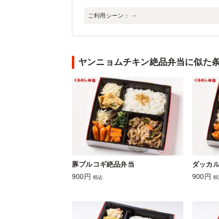
ご利用シーン：
－
ヤンニョムチキン絶品弁当に似た
豚プルコギ絶品弁当
ダッカ
900円
900円
税込
税