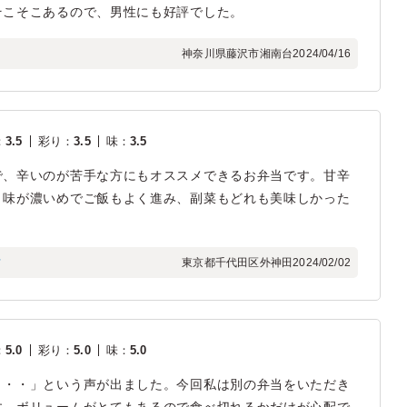
そこそこあるので、男性にも好評でした。
神奈川県藤沢市湘南台
2024/04/16
：
3.5
彩り
：
3.5
味
：
3.5
で、辛いのが苦手な方にもオススメできるお弁当です。甘辛
。味が濃いめでご飯もよく進み、副菜もどれも美味しかった
フ
東京都千代田区外神田
2024/02/02
：
5.0
彩り
：
5.0
味
：
5.0
・・・」という声が出ました。今回私は別の弁当をいただき