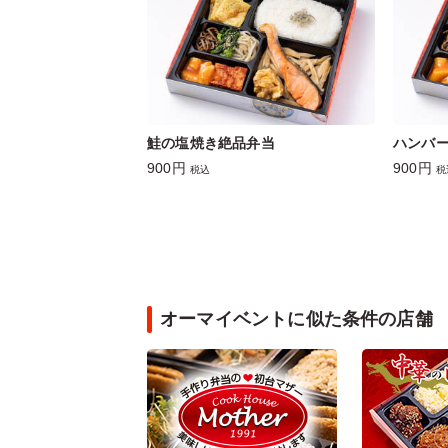
鮭の塩焼き絶品弁当
ハンバ
900円
900円
税込
税
オーマイベントに似た条件の店舗