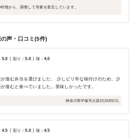
の特徴から、調整して容量を査定しています。
の声・口コミ(5件)
：
5.0
彩り
：
5.0
味
：
4.0
が進む弁当を選びました、 少しピリ辛な味付けのため、少
飯が進むと食べていました。美味しかったです。
神奈川県平塚市大原
2026/05/11
：
4.5
彩り
：
5.0
味
：
4.5