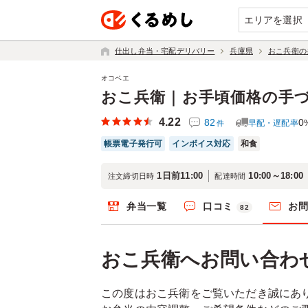
エリアを選択
仕出し弁当・宅配デリバリー
兵庫県
おこ兵衛の
オコベエ
おこ兵衛｜お手頃価格の手
4.22
82
0
早配・遅配率
件
帳票電子発行可
インボイス対応
和食
1日前11:00
10:00～18:00
注文締切日時
配達時間
弁当一覧
口コミ
お
82
おこ兵衛へお問い合わ
この度はおこ兵衛をご覧いただき誠にあ