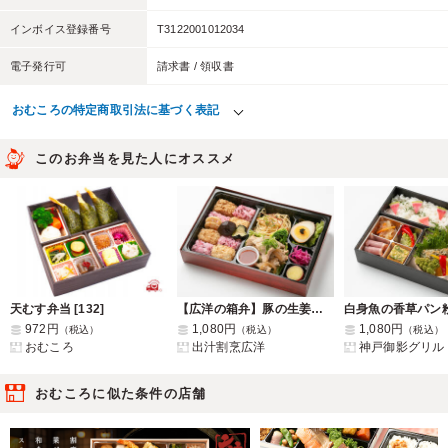
インボイス登録番号
T3122001012034
電子発行可
請求書 / 領収書
おむころの特定商取引法に基づく表記
このお弁当を見た人にオススメ
天むす弁当 [132]
【広洋の箱弁】豚の生姜焼きと梅ソース
972円
1,080円
1,080円
（税込）
（税込）
（税込）
おむころ
出汁割烹広洋
神戸御影グリル
おむころに似た条件の店舗