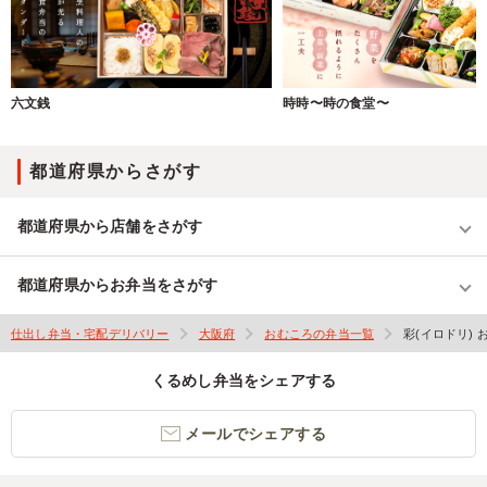
六文銭
時時〜時の食堂〜
都道府県からさがす
都道府県から店舗をさがす
都道府県からお弁当をさがす
仕出し弁当・宅配デリバリー
大阪府
おむころの弁当一覧
彩(イロドリ) 
くるめし弁当をシェアする
メールでシェアする