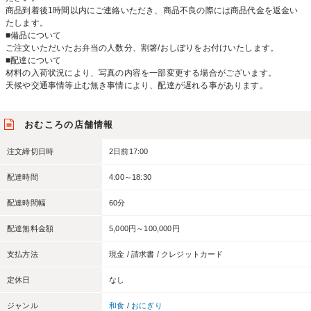
商品到着後1時間以内にご連絡いただき、商品不良の際には商品代金を返金い
たします。
■備品について
ご注文いただいたお弁当の人数分、割箸/おしぼりをお付けいたします。
■配達について
材料の入荷状況により、写真の内容を一部変更する場合がございます。
天候や交通事情等止む無き事情により、配達が遅れる事があります。
おむころの店舗情報
注文締切日時
2日前17:00
配達時間
4:00～18:30
配達時間幅
60分
配達無料金額
5,000円～100,000円
支払方法
現金 / 請求書 / クレジットカード
定休日
なし
ジャンル
和食
/
おにぎり