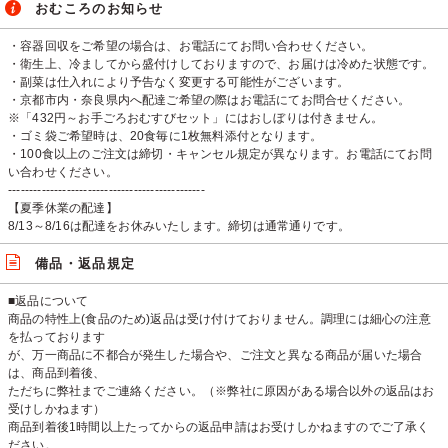
おむころのお知らせ
・容器回収をご希望の場合は、お電話にてお問い合わせください。
・衛生上、冷ましてから盛付けしておりますので、お届けは冷めた状態です。
・副菜は仕入れにより予告なく変更する可能性がございます。
・京都市内・奈良県内へ配達ご希望の際はお電話にてお問合せください。
※「432円～お手ごろおむすびセット」にはおしぼりは付きません。
・ゴミ袋ご希望時は、20食毎に1枚無料添付となります。
・100食以上のご注文は締切・キャンセル規定が異なります。お電話にてお問
い合わせください。
-----------------------------------------------
【夏季休業の配達】
8/13～8/16は配達をお休みいたします。締切は通常通りです。
備品・返品規定
■返品について
商品の特性上(食品のため)返品は受け付けておりません。調理には細心の注意
を払っております
が、万一商品に不都合が発生した場合や、ご注文と異なる商品が届いた場合
は、商品到着後、
ただちに弊社までご連絡ください。（※弊社に原因がある場合以外の返品はお
受けしかねます）
商品到着後1時間以上たってからの返品申請はお受けしかねますのでご了承く
ださい。