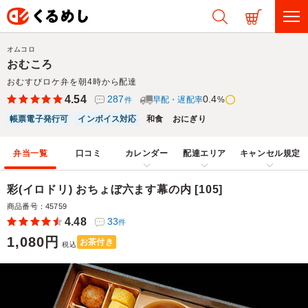
オムコロ
おむころ
おむすびロケ弁を朝4時から配達
4.54
287
0.4
早配・遅配率
%
件
帳票電子発行可
インボイス対応
和食
おにぎり
弁当一覧
口コミ
カレンダー
配達エリア
キャンセル規定
彩(イロドリ) おちょぼ六ます幕の内 [105]
商品番号：45759
4.48
33
件
1,080円
お茶付き
税込