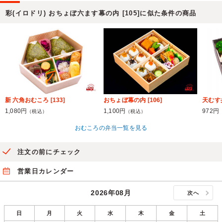
彩(イロドリ) おちょぼ六ます幕の内 [105]に似た条件の商品
新 六角おむころ [133]
おちょぼ幕の内 [106]
天むす弁
1,080円
1,100円
972円
（税込）
（税込）
おむころの弁当一覧を見る
注文の前にチェック
営業日カレンダー
2026年08月
次へ
日
月
火
水
木
金
土