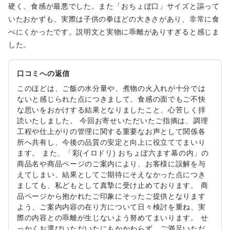
硬く、食感が最悪でした。また「おちょぼ口」サイズと謳って
いたおかずも、実際は子供の拳ほどの大きさがあり、非常に食
べにくかったです。説明文と実物に乖離がありすぎると感じま
した。
口コミへの返信
このほどは、ご飯の水分量や、煮物の火入れが十分では
ないと感じられた点につきまして、食感の面でもご不快
な思いをおかけする結果となりましたこと、心苦しく拝
読いたしました。 今回お寄せいただいたご指摘は、調理
工程や仕上がりの管理に関する重要なお声として関係各
所へ共有し、今後の品質の安定と向上に役立ててまいり
ます。 また、「彩(イロドリ) おちょぼ六ます幕の内」の
商品名や商品ページのご案内により、お客様に誤解を与
えてしまい、結果としてご期待にそえなかった点につき
ましても、私どもとして真摯に受け止めております。 商
品ページから抱かれたご印象にそったご提供となります
よう、ご案内内容の在り方について日々検討を重ね、実
際の内容との乖離が生じないよう努めてまいります。 せ
っかくお選びいただいたにもかかわらず、ご満足いただ