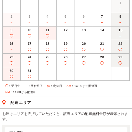
1
－
2
3
4
5
6
7
8
－
－
－
－
－
－
－
9
10
11
12
13
14
15
◯
◯
◯
－
－
－
－
16
17
18
19
20
21
22
－
◯
◯
◯
◯
◯
◯
23
24
25
26
27
28
29
◯
◯
◯
◯
◯
◯
◯
30
31
◯
◯
◯
：受付中
－
：受付終了
休
：定休日
AM
：14:00まで配達可
PM
：14:00から配達可
配達エリア
お届けエリアを選択していただくと、該当エリアの配達無料金額が表示されま
す。