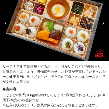
リーズナブルで豪華映えするお弁当。可愛いこむすびが8個入り。
白身魚のしんじょう、煮物盛合わせ、お野菜が充実しているヘルシ
ーな健美弁当に仕上げました。見た目の可愛さとヘルシーなところ
が女性に人気です。
弁当内容
こむすび8個[約160g]/餡かけしんじょう/煮物盛合わせ/だしまき/肉
団子/焼売/小鉢盛合わせ
※仕入れ状況により、副菜の内容が変わる場合がございます。