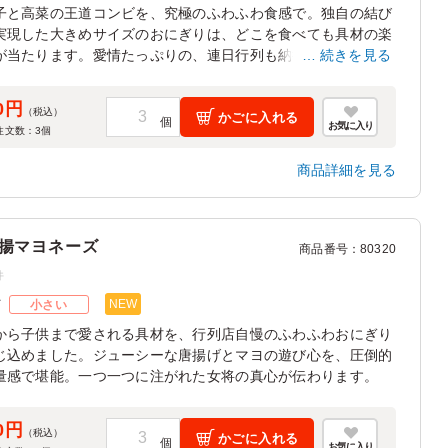
子と高菜の王道コンビを、究極のふわふわ食感で。独自の結び
実現した大きめサイズのおにぎりは、どこを食べても具材の楽
が当たります。愛情たっぷりの、連日行列も納得の美味しさで
続きを見る
0円
（税込）
かごに入れる
お気に入り
注文数：
3
個
商品詳細を見る
揚マヨネーズ
商品番号
：
80320
件
NEW
ズ
小さい
から子供まで愛される具材を、行列店自慢のふわふわおにぎり
じ込めました。ジューシーな唐揚げとマヨの遊び心を、圧倒的
量感で堪能。一つ一つに注がれた女将の真心が伝わります。
0円
（税込）
かごに入れる
お気に入り