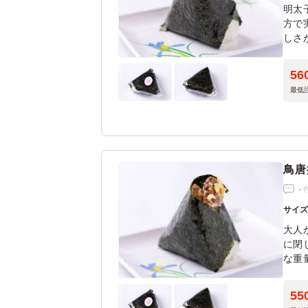
明太
方で
しさ
す。
56
最低
鳥唐
-
サイ
大人
に閉
な重
55