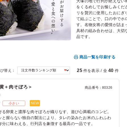
大塚の地で行列が絶えない
をくるめしでお愉しみくだ
リを贅沢に使用したおにぎ
て結ぶことで、口の中でホ
す。名物女将の愛情が詰ま
具材の組み合わせは、大切
品です。
商品一覧を印刷する
25
40
件を表示 / 全
件
並び替え：
黄＋肉そぼろ＞
商品番号
：
80326
件
NEW
ズ
小さい
ける卵黄と濃厚な肉そぼろが織りなす、遊び心満載のコンビ。
ッと握らない独自の製法により、タレの染みたお米のふわふわ
存分に味わえる、行列店を象徴する最高の一品です。