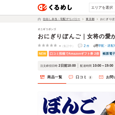
エリアを選択
仕出し弁当・宅配デリバリー
東京都
おにぎりぼ
オニギリボンゴ
おにぎりぼんご｜女将の愛
-
2
早配・遅配
件
（集計中）
NEW
口コミ投稿でAmazonギフト券 2倍
帳票電
2日前18:00
10:00～19:00
注文締切日時
配達時間
商品一覧
口コミ
お問
2