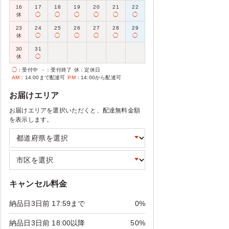
16
17
18
19
20
21
22
休
◯
◯
◯
◯
◯
◯
23
24
25
26
27
28
29
休
◯
◯
◯
◯
◯
◯
30
31
休
◯
◯
：受付中
－
：受付終了
休
：定休日
AM
：14:00まで配達可
PM
：14:00から配達可
お届けエリア
お届けエリアを選択いただくと、配達無料金額
を表示します。
キャンセル料金
納品日3日前 17:59まで
0%
納品日3日前 18:00以降
50%