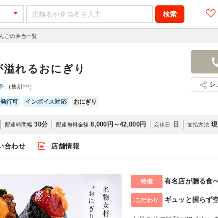
んごの弁当一覧
が溢れるおにぎり
シ
率
-（集計中）
子発行可
インボイス対応
おにぎり
30分
8,000円～42,000円
日
現
配達時間幅
配達無料金額
定休日
支払方法
い合わせ
店舗情報
有名店が贈る食
特徴
ギュッと握らず
こだわり