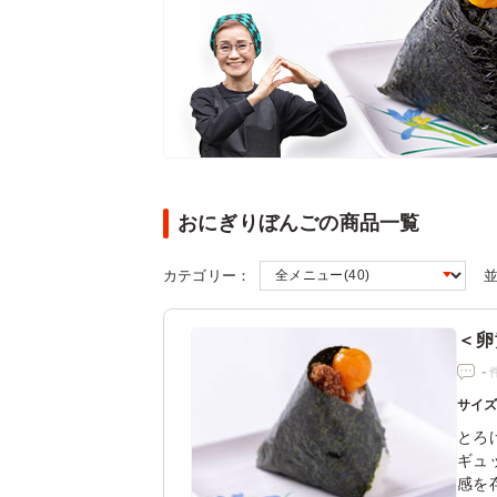
おにぎりぼんごの商品一覧
カテゴリー：
＜卵
-
サイ
とろ
ギュ
感を