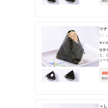
最低
ツナ
-
サイ
世界
と、
ミー
力。
48
最低
＜し