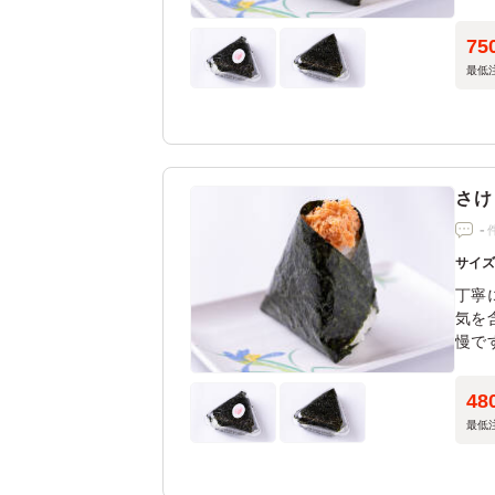
75
最低
さけ
-
サイ
丁寧
気を
慢で
す。
48
最低