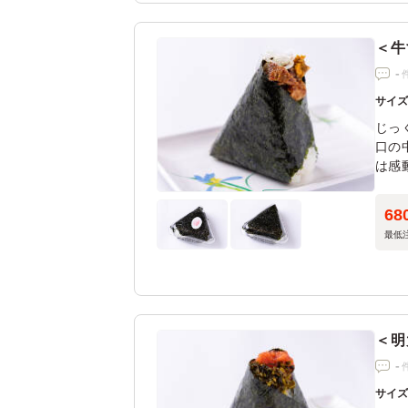
＜牛
-
サイ
じっ
口の
は感
68
最低
＜明
-
サイ