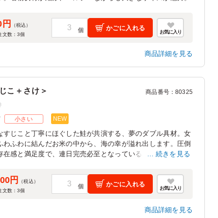
0円
（税込）
かごに入れる
お気に入り
注文数：
3
個
商品詳細を見る
じこ＋さけ＞
商品番号
：
80325
件
NEW
ズ
小さい
なすじこと丁寧にほぐした鮭が共演する、夢のダブル具材。女
ふわふわに結んだお米の中から、海の幸が溢れ出します。圧倒
存在感と満足度で、連日完売必至となっている看板メニューで
続きを見る
000円
（税込）
かごに入れる
お気に入り
注文数：
3
個
商品詳細を見る