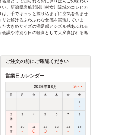
有名店として知られるおにぎりぼんごの味わい
さい。新潟県岩船郡関川村女川流域のコシヒカ
りは、手でギュッと握り込まずに空気を含ませ
ロリと解けるふわふわな食感を実現していま
った大きめサイズの満足感とシズル感あふれる
な会議や特別な日の軽食として大変喜ばれる逸
ご注文の前にご確認ください
営業日カレンダー
2026年08月
次へ
日
月
火
水
木
金
土
1
－
2
3
4
5
6
7
8
休
－
－
－
－
－
－
9
10
11
12
13
14
15
休
－
◯
◯
－
－
－