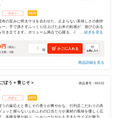
件
NEW
ズ
小さい
昆布の旨みに明太マヨを合わせた、止まらない美味しさの創作
ュー。手で潰さずふっくら仕上げたお米の粒感が、遊び心ある
を引き立てます。ボリューム満点で心躍る、名店の傑作おにぎ
続きを見る
0円
（税込）
かごに入れる
お気に入り
注文数：
3
個
商品詳細を見る
ごぼう＋青じそ＞
商品番号
：
80332
件
NEW
ズ
小さい
ぼうの歯応えと青じその香りが爽やかな、行列店こだわりの具
ギュッと握らないふわふわの口当たりが素材の風味を優しく広
す。名物女将が結ぶ、ヘルシーながらも大きなサイズが魅力。