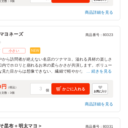
注文数：
3
個
商品詳細を見る
マヨネーズ
商品番号
：
80323
件
NEW
ズ
小さい
中から訪問者が絶えない名店のツナマヨ。溢れる具材の楽しさ
口内でホロリと崩れるお米の柔らかさが共演します。ボリュー
な見た目からは想像できない、繊細で軽やかな口当たりが魅
続きを見る
0円
（税込）
かごに入れる
お気に入り
注文数：
3
個
商品詳細を見る
そ昆布＋明太マヨ＞
商品番号
：
80331