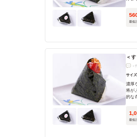
56
最低
＜す
-
サイ
濃厚
将が
的な
す。
1,
最低