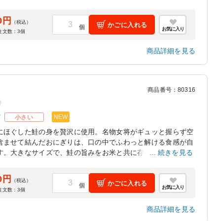
0円
（税込）
かごに入れる
お気に入り
注文数：
3
個
商品詳細を見る
商品番号
：
80316
件
NEW
ズ
小さい
にほぐした鮭の身を贅沢に使用。名物女将がギュッと握らず空
含ませて結んだおにぎりは、口の中でふわっと解ける食感が自
す。大きなサイズで、鮭の旨みをお米と共に存分に味わえま
続きを見る
0円
（税込）
かごに入れる
お気に入り
注文数：
3
個
商品詳細を見る