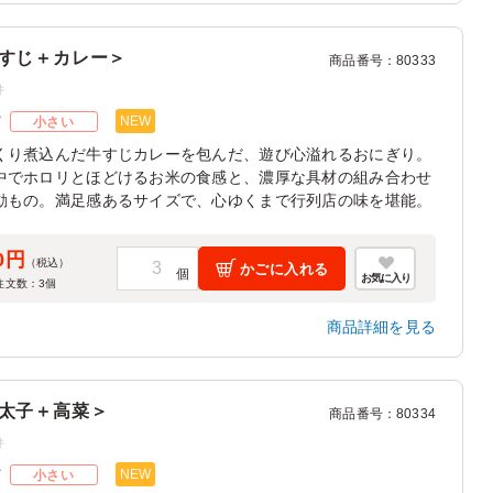
すじ＋カレー＞
商品番号
：
80333
件
NEW
ズ
小さい
くり煮込んだ牛すじカレーを包んだ、遊び心溢れるおにぎり。
中でホロリとほどけるお米の食感と、濃厚な具材の組み合わせ
動もの。満足感あるサイズで、心ゆくまで行列店の味を堪能。
0円
（税込）
かごに入れる
お気に入り
注文数：
3
個
商品詳細を見る
太子＋高菜＞
商品番号
：
80334
件
NEW
ズ
小さい