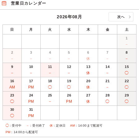
営業日カレンダー
2026年08月
次へ
日
月
火
水
木
金
土
1
－
2
3
4
5
6
7
8
－
－
－
－
休
－
－
9
10
11
12
13
14
15
－
－
－
－
休
－
◯
16
17
18
19
20
21
22
AM
PM
◯
◯
休
－
◯
23
24
25
26
27
28
29
◯
PM
－
PM
休
◯
◯
30
31
◯
PM
◯
：受付中
－
：受付終了
休
：定休日
AM
：14:00まで配達可
PM
：14:00から配達可