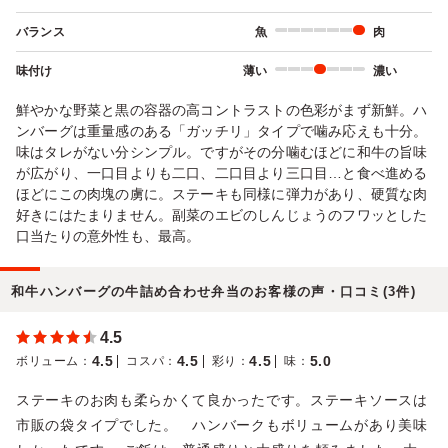
バランス
魚
肉
味付け
薄い
濃い
鮮やかな野菜と黒の容器の高コントラストの色彩がまず新鮮。ハ
ンバーグは重量感のある「ガッチリ」タイプで噛み応えも十分。
味はタレがない分シンプル。ですがその分噛むほどに和牛の旨味
が広がり、一口目よりも二口、二口目より三口目…と食べ進める
ほどにこの肉塊の虜に。ステーキも同様に弾力があり、硬質な肉
好きにはたまりません。副菜のエビのしんじょうのフワッとした
口当たりの意外性も、最高。
和牛ハンバーグの牛詰め合わせ弁当のお客様の声・口コミ(3件)
4.5
4.5
4.5
4.5
5.0
ボリューム
：
コスパ
：
彩り
：
味
：
ステーキのお肉も柔らかくて良かったです。ステーキソースは
市販の袋タイプでした。 ハンバークもボリュームがあり美味