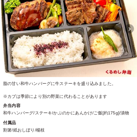
脂の甘い和牛ハンバーグに牛ステーキを盛り込みました。
※カブは季節により別の野菜に代わることがあります
弁当内容
和牛ハンバーグ/ステーキ/かぶのかにあんかけ/ご飯[約175g]/漬物
付属品
割箸/紙おしぼり/楊枝