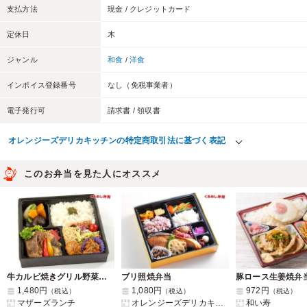
支払方法
現金 / クレジットカード
定休日
木
ジャンル
和食
/
洋食
インボイス登録番号
なし（免税事業者）
電子発行可
請求書 / 領収書
オレンジーズデリカキッチンの特定商取引法に基づく表記
このお弁当を見た人にオススメ
牛カルビ焼きグリル野菜添え弁当
ブリ照焼弁当
豚ロース生姜焼弁
1,480円
1,080円
972円
（税込）
（税込）
（税込）
マザーズランチ
オレンジーズデリカキッチン
和い寿