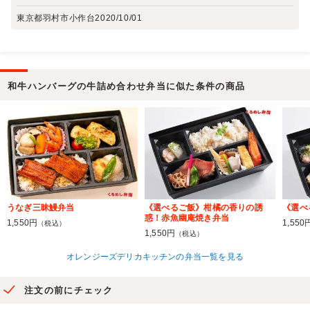
東京都羽村市小作台
2020/10/01
和牛ハンバーグの牛詰め合わせ弁当に似た条件の商品
うなぎ三昧鰻弁当
《選べるご飯》柑橘の香りの誘
《選べ
惑！赤魚幽庵焼き弁当
1,550円
1,550
（税込）
1,550円
（税込）
オレンジーズデリカキッチンの弁当一覧を見る
注文の前にチェック