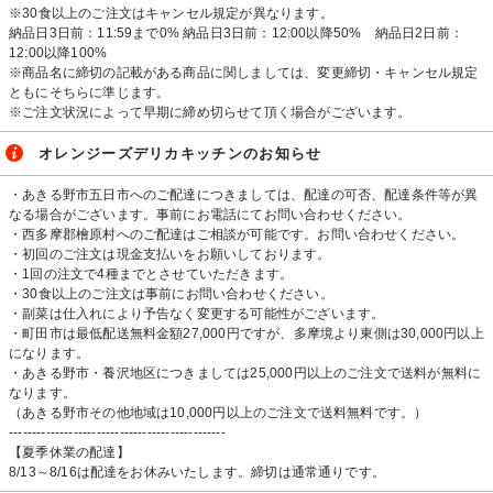
※30食以上のご注文はキャンセル規定が異なります。
納品日3日前：11:59まで0% 納品日3日前：12:00以降50% 納品日2日前：
12:00以降100%
※商品名に締切の記載がある商品に関しましては、変更締切・キャンセル規定
ともにそちらに準じます。
※ご注文状況によって早期に締め切らせて頂く場合がございます。
オレンジーズデリカキッチンのお知らせ
・あきる野市五日市へのご配達につきましては、配達の可否、配達条件等が異
なる場合がございます。事前にお電話にてお問い合わせください。
・西多摩郡檜原村へのご配達はご相談が可能です。お問い合わせください。
・初回のご注文は現金支払いをお願いしております。
・1回の注文で4種までとさせていただきます。
・30食以上のご注文は事前にお問い合わせください。
・副菜は仕入れにより予告なく変更する可能性がございます。
・町田市は最低配送無料金額27,000円ですが、多摩境より東側は30,000円以上
になります。
・あきる野市・養沢地区につきましては25,000円以上のご注文で送料が無料に
なります。
（あきる野市その他地域は10,000円以上のご注文で送料無料です。）
-----------------------------------------------
【夏季休業の配達】
8/13～8/16は配達をお休みいたします。締切は通常通りです。