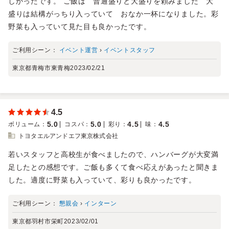
しかったです。 ご飯は 普通盛りと大盛りを頼みました 大
盛りは結構がっちり入っていて おなか一杯になりました。彩
野菜も入っていて見た目も良かったです。
ご利用シーン：
イベント運営
›
イベントスタッフ
東京都青梅市東青梅
2023/02/21
4.5
5.0
5.0
4.5
4.5
ボリューム
：
コスパ
：
彩り
：
味
：
トヨタエルアンドエフ東京株式会社
若いスタッフと高校生が食べましたので、ハンバーグが大変満
足したとの感想です。ご飯も多くて食べ応えがあったと聞きま
した。適度に野菜も入っていて、彩りも良かったです。
ご利用シーン：
懇親会
›
インターン
東京都羽村市栄町
2023/02/01