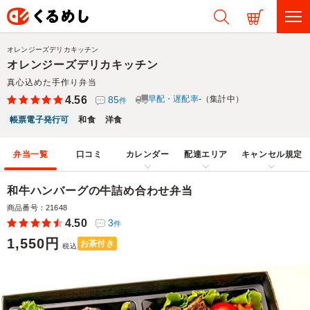
オレンジーズデリカキッチン
オレンジーズデリカキッチン
真心込めた手作り弁当
4.56
85
早配・遅配率
-（集計中）
件
帳票電子発行可
和食
洋食
弁当一覧
口コミ
カレンダー
配達エリア
キャンセル規定
和牛ハンバーグの牛詰め合わせ弁当
商品番号：21648
4.50
3
件
1,550円
お茶付き
税込