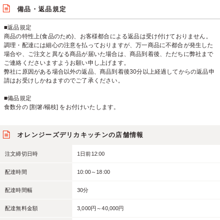
備品・返品規定
■返品規定
商品の特性上(食品のため)、お客様都合による返品は受け付けておりません。
調理・配達には細心の注意を払っておりますが、万一商品に不都合が発生した
場合や、ご注文と異なる商品が届いた場合は、商品到着後、ただちに弊社まで
ご連絡くださいますようお願い申し上げます。
弊社に原因がある場合以外の返品、商品到着後30分以上経過してからの返品申
請はお受けしかねますのでご了承ください。
■備品規定
食数分の [割箸/楊枝] をお付けいたします。
オレンジーズデリカキッチンの店舗情報
注文締切日時
1日前12:00
配達時間
10:00～18:00
配達時間幅
30分
配達無料金額
3,000円～40,000円