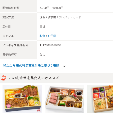
配達無料金額
7,000円～40,000円
支払方法
現金 / 請求書 / クレジットカード
定休日
日祝
ジャンル
和食
/
お子様
インボイス登録番号
T1120001168690
電子発行可
なし
和ごころ 樂の特定商取引法に基づく表記
このお弁当を見た人にオススメ