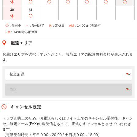
休
◯
◯
◯
◯
◯
◯
30
31
休
◯
◯
：受付中
－
：受付終了
休
：定休日
AM
：14:00まで配達可
PM
：14:00から配達可
配達エリア
お届けエリアを選択していただくと、該当エリアの配達無料金額が表示されま
す。
キャンセル規定
トラブル防止のため、お電話もしくはサイト上でのキャンセル受付後、キャン
セル確定メール(FAX)の送受信をもって、正式なキャンセルとさせていただき
ます。
（電話受付時間：平日 9:00～20:00 / 土日祝 9:00～18:00）