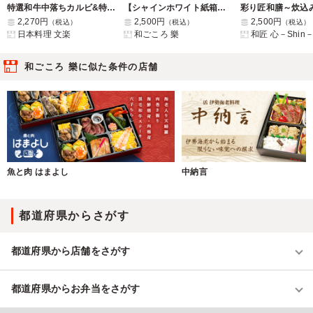
特選和牛中落ちカルビ&特選和牛焼肉重
【シャインホワイト紙箱】銀だら西京焼きとステーキご飯 華やか膳
2,270円
2,500円
2,500円
（税込）
（税込）
（税込）
日本料理 文楽
和ごころ 樂
和匠 心－Shin
和ごころ 樂に似た条件の店舗
魚と肉 はまよし
中納言
都道府県からさがす
都道府県から店舗をさがす
都道府県からお弁当をさがす