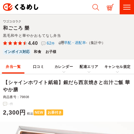
ワゴコロラク
和ごころ 樂
黒毛和牛と華やかおもてなし弁当
4.40
62
早配・遅配率
-（集計中）
件
インボイス対応
和食
お子様
弁当一覧
口コミ
カレンダー
配達エリア
キャンセル規定
【シャインホワイト紙箱】銀だら西京焼きと出汁ご飯 華
やか膳
商品番号：79808
-
件
2,300円
NEW
お茶付き
税込