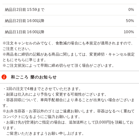
納品日2日前 15:59まで
0%
納品日2日前 16:00以降
50%
納品日1日前 16:00以降
100%
※注文キャンセルのみでなく、食数減の場合にも本規定が適用されますので、
ご注意ください。
※商品名に締切の記載がある商品に関しましては、変更締切・キャンセル規定
ともにそちらに準じます。
※ご注文状況によって早期に締め切らせて頂く場合がございます。
和ごころ 樂のお知らせ
・1回の注文で4種までとさせていただきます。
・副菜は仕入れにより予告なく変更する可能性がございます。
・容器回収について、車両手配都合により承ることが出来ない場合がございま
す。
※お弁当容器・お茶以外のゴミはご遠慮お願いします。容器はなるべく重ねて
コンパクトになるようにご協力お願いします。
・お届け先が[空港]のご指定の場合は、追加送料として[3,000円]を頂戴してお
ります。
ご留意いただきますようお願い申し上げます。