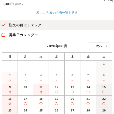
2,300
2,300円
（税込）
和ごころ 樂の弁当一覧を見る
注文の前にチェック
営業日カレンダー
2026年08月
次へ
日
月
火
水
木
金
土
1
－
2
3
4
5
6
7
8
休
－
－
－
－
－
－
9
10
11
12
13
14
15
休
－
休
◯
◯
◯
◯
16
17
18
19
20
21
22
休
◯
◯
◯
◯
◯
◯
23
24
25
26
27
28
29