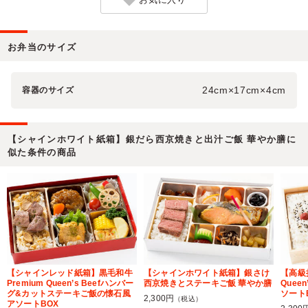
お弁当のサイズ
24cm×17cm×4cm
容器のサイズ
【シャインホワイト紙箱】銀だら西京焼きと出汁ご飯 華やか膳に
似た条件の商品
【シャインレッド紙箱】黒毛和牛
【シャインホワイト紙箱】銀さけ
【高級
Premium Queen’s Beefハンバー
西京焼きとステーキご飯 華やか膳
Quee
グ&カットステーキご飯の懐石風
ソート
2,300円
（税込）
アソートBOX