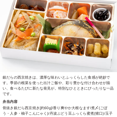
銀だらの西京焼きは、濃厚な味わいとふっくらした食感が絶妙で
す。季節の根菜を使った出汁ご飯や、彩り豊かな付け合わせが揃
い、食べるたびに新たな発見が。特別なひとときにぴったりな一品
です。
弁当内容
骨抜き銀だら西京焼き[約60g]/香り爽やか大根なます/煮〆(ごぼ
う・人参・柚子こんにゃく)/丹波ぶどう豆ふっくら蜜煮(猪口)/玉子