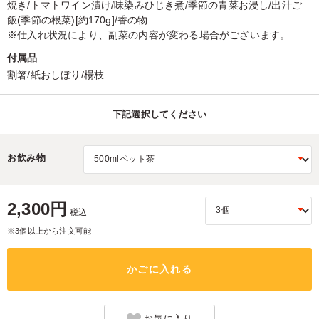
焼き/トマトワイン漬け/味染みひじき煮/季節の青菜お浸し/出汁ご
飯(季節の根菜)[約170g]/香の物
※仕入れ状況により、副菜の内容が変わる場合がございます。
付属品
割箸/紙おしぼり/楊枝
下記選択してください
お飲み物
2,300円
税込
※3個以上から注文可能
かごに入れる
お気に入り