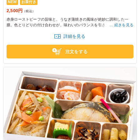
NEW
お茶付き
2,500円
（税込）
赤身ローストビーフの旨味と、うなぎ蒲焼きの風味が絶妙に調和した一
膳。色とりどりの付け合わせが、味わいのバランスを引き立てます。和ご
続きを見る
ころ 樂の和菜膳は、大事なお集まりの席に最適です。
詳細を見る
注文をする