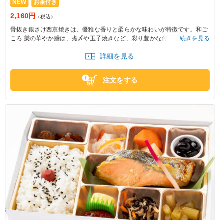
NEW
お茶付き
2,160円
（税込）
骨抜き銀さけ西京焼きは、優雅な香りと柔らかな味わいが特徴です。和ご
ころ 樂の華やか膳は、煮〆や玉子焼きなど、彩り豊かな付け合わせが楽し
続きを見る
めます。大事なお集まりの席や接待にも最適です。
詳細を見る
注文をする