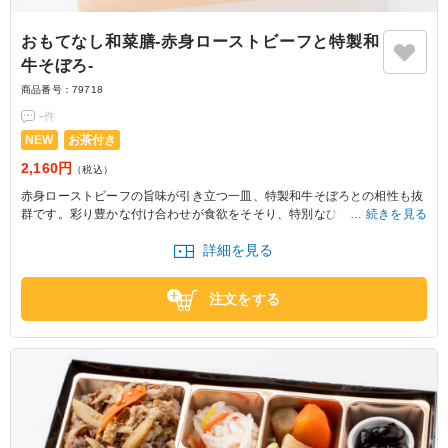
おもてなし和菜膳‐赤身ローストビーフと特製和
牛そぼろ‐
商品番号：
79718
-
件
NEW
お茶付き
2,160円
（税込）
赤身ローストビーフの旨味が引き立つ一皿、特製和牛そぼろとの相性も抜
群です。彩り豊かな付け合わせが食欲をそそり、特別なひとときにぴった
続きを見る
り。大事なお集まりの席にも最適です。
詳細を見る
注文をする