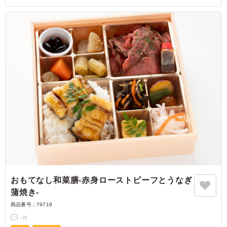
おもてなし和菜膳‐赤身ローストビーフとうなぎ
蒲焼き‐
商品番号：
79719
-
件