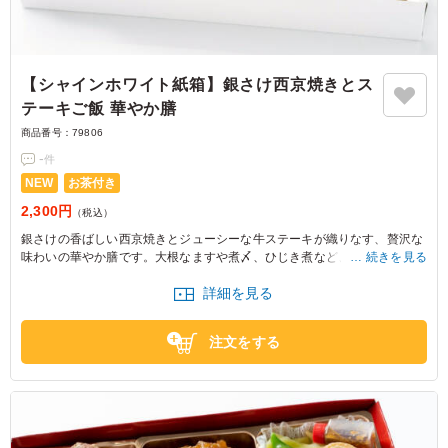
【シャインホワイト紙箱】銀さけ西京焼きとス
テーキご飯 華やか膳
商品番号：
79806
-
件
NEW
お茶付き
2,300円
（税込）
銀さけの香ばしい西京焼きとジューシーな牛ステーキが織りなす、贅沢な
味わいの華やか膳です。大根なますや煮〆、ひじき煮など、色とりどりの
続きを見る
付け合わせが食欲をそそります。大事なお集まりの席にどうぞ。
詳細を見る
注文をする