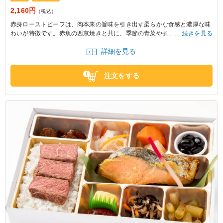
2,160円
（税込）
赤身ローストビーフは、肉本来の旨味を引き出す柔らかな食感と濃厚な味
わいが特徴です。赤魚の西京焼きと共に、季節の青菜や煮〆が彩り豊かに
続きを見る
添えられ、食べるたびに心が満たされる一膳。特別な時間を演出する、贅
詳細を見る
沢なひとときをお楽しみください。
注文をする