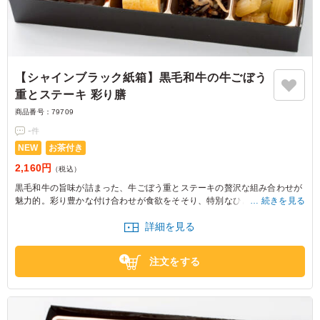
【シャインブラック紙箱】黒毛和牛の牛ごぼう
重とステーキ 彩り膳
商品番号：
79709
-
件
NEW
お茶付き
2,160円
（税込）
黒毛和牛の旨味が詰まった、牛ごぼう重とステーキの贅沢な組み合わせが
魅力的。彩り豊かな付け合わせが食欲をそそり、特別なひとときを演出し
続きを見る
ます。お弁当として、ランチやピクニックにも最適です。
詳細を見る
注文をする