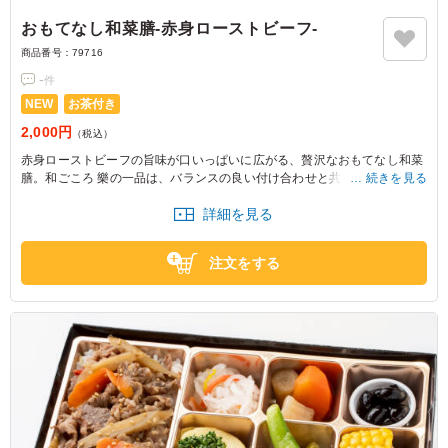
おもてなし和菜膳‐赤身ローストビーフ‐
商品番号：
79716
-
件
NEW
お茶付き
2,000円
（税込）
赤身ローストビーフの旨味が口いっぱいに広がる、贅沢なおもてなし和菜
膳。和ごころ 樂の一品は、バランスの良い付け合わせと共に、特別な会食
続きを見る
や大切なお集まりに最適です。豊かな香りと味わいを、ぜひご堪能くださ
詳細を見る
い。
注文をする