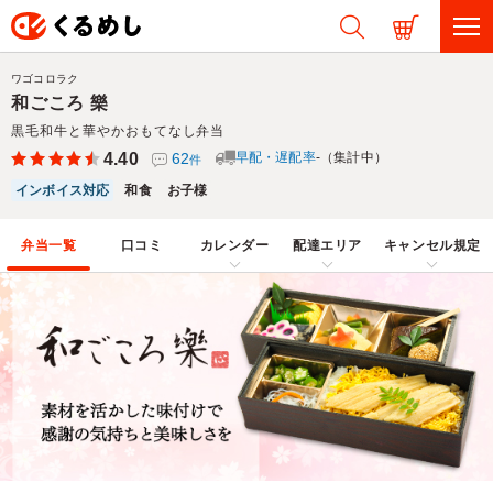
ワゴコロラク
和ごころ 樂
黒毛和牛と華やかおもてなし弁当
4.40
62
早配・遅配率
-（集計中）
件
インボイス対応
和食
お子様
弁当一覧
口コミ
カレンダー
配達エリア
キャンセル規定