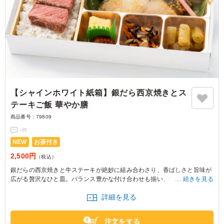
【シャインホワイト紙箱】銀だら西京焼きとス
テーキご飯 華やか膳
商品番号：
79809
-
件
NEW
お茶付き
2,500円
（税込）
銀だらの西京焼きと牛ステーキが絶妙に組み合わさり、香ばしさと旨味が
広がる贅沢なひと皿。バランス豊かな付け合わせも揃い、特別なお集まり
続きを見る
や大事な方のもてなしに最適です。
詳細を見る
注文をする