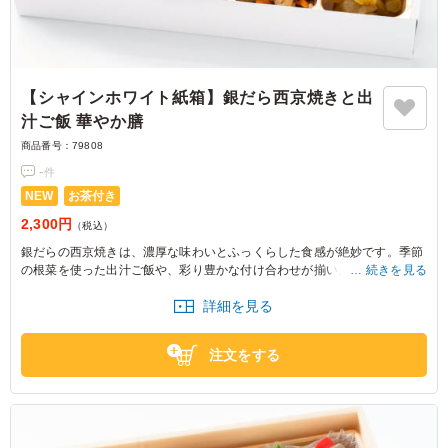
【シャインホワイト紙箱】銀だら西京焼きと出
汁ご飯 華やか膳
商品番号：
79808
-
件
NEW
お茶付き
2,300円
（税込）
銀だらの西京焼きは、濃厚な味わいとふっくらした食感が絶妙です。季節
の根菜を使った出汁ご飯や、彩り豊かな付け合わせが揃い、食べるたびに
続きを見る
新たな発見が。特別なひとときにぴったりな一品です。
詳細を見る
注文をする