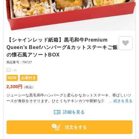
【シャインレッド紙箱】黒毛和牛Premium
Queen’s Beefハンバーグ&カットステーキご飯
の懐石風アソートBOX
商品番号：
79727
-
件
NEW
お茶付き
2,300円
（税込）
ジューシーな黒毛和牛ハンバーグと柔らかなカットステーキ、香ばしいソ
ースが食欲をそそります。ひとくちチキンカツや新鮮な蒸し野菜が彩りを
続きを見る
添え、充実したランチや特別な日のディナーにもぴったり。バランスの良
詳細を見る
い美味しさをお楽しみください。
注文をする