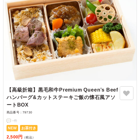
【高級折箱】黒毛和牛Premium Queen’s Beef
ハンバーグ&カットステーキご飯の懐石風アソ
ートBOX
商品番号：
79730
-
件
NEW
お茶付き
2,500円
（税込）