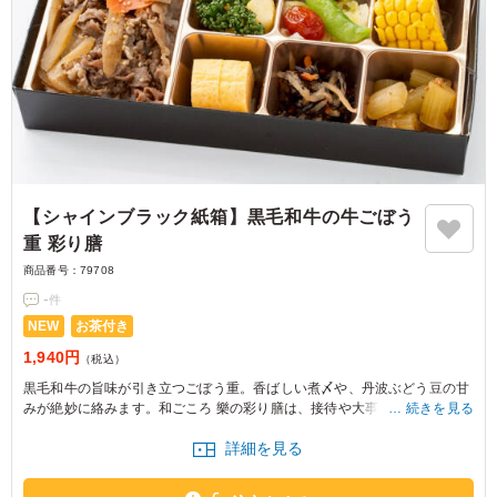
【シャインブラック紙箱】黒毛和牛の牛ごぼう
重 彩り膳
商品番号：
79708
-
件
NEW
お茶付き
1,940円
（税込）
黒毛和牛の旨味が引き立つごぼう重。香ばしい煮〆や、丹波ぶどう豆の甘
みが絶妙に絡みます。和ごころ 樂の彩り膳は、接待や大事なお集まりの席
続きを見る
に最適です。バランスの良い味わいで、皆さまに喜ばれます。
詳細を見る