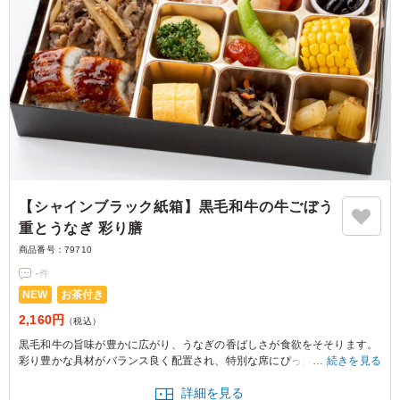
【シャインブラック紙箱】黒毛和牛の牛ごぼう
重とうなぎ 彩り膳
商品番号：
79710
-
件
NEW
お茶付き
2,160円
（税込）
黒毛和牛の旨味が豊かに広がり、うなぎの香ばしさが食欲をそそります。
彩り豊かな具材がバランス良く配置され、特別な席にぴったりの贅沢な一
続きを見る
品です。大事なお集まりの席にどうぞ。
詳細を見る