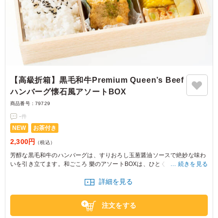
【高級折箱】黒毛和牛Premium Queen’s Beef
ハンバーグ懐石風アソートBOX
商品番号：
79729
-
件
NEW
お茶付き
2,300円
（税込）
芳醇な黒毛和牛のハンバーグは、すりおろし玉葱醤油ソースで絶妙な味わ
いを引き立てます。和ごころ 樂のアソートBOXは、ひとくちチキンカツ
続きを見る
や蒸し野菜サラダと共に、特別な会食や大事なお集まりの席に最適です。
詳細を見る
注文をする