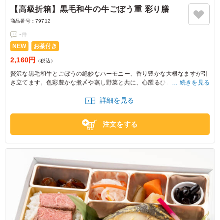
【高級折箱】黒毛和牛の牛ごぼう重 彩り膳
商品番号：
79712
-
件
NEW
お茶付き
2,160円
（税込）
贅沢な黒毛和牛とごぼうの絶妙なハーモニー、香り豊かな大根なますが引
き立てます。色彩豊かな煮〆や蒸し野菜と共に、心躍るひとときを演出。
続きを見る
特別な日の食事にぴったりです。
詳細を見る
注文をする