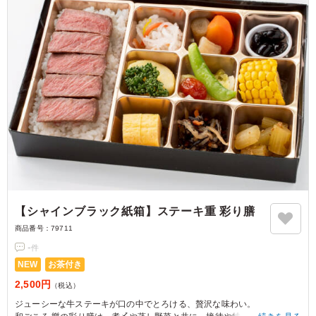
【シャインブラック紙箱】ステーキ重 彩り膳
商品番号：
79711
-
件
NEW
お茶付き
2,500円
（税込）
ジューシーな牛ステーキが口の中でとろける、贅沢な味わい。