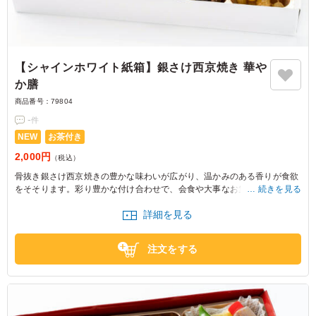
【シャインホワイト紙箱】銀さけ西京焼き 華や
か膳
商品番号：
79804
-
件
NEW
お茶付き
2,000円
（税込）
骨抜き銀さけ西京焼きの豊かな味わいが広がり、温かみのある香りが食欲
をそそります。彩り豊かな付け合わせで、会食や大事なお集まりの席に最
続きを見る
適な一品です。和ごころ 樂のお弁当で、特別な時間をお過ごしください。
詳細を見る
注文をする