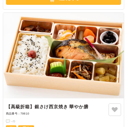
【高級折箱】銀さけ西京焼き 華やか膳
商品番号：
79810
-
件