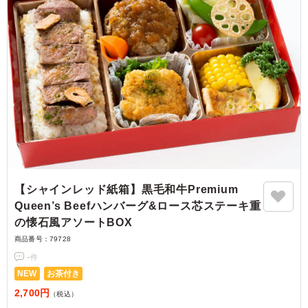
【シャインレッド紙箱】黒毛和牛Premium
Queen’s Beefハンバーグ&ロース芯ステーキ重
の懐石風アソートBOX
商品番号：
79728
-
件
NEW
お茶付き
2,700円
（税込）