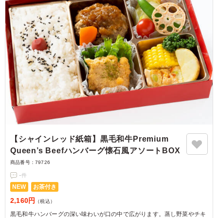
【シャインレッド紙箱】黒毛和牛Premium
Queen’s Beefハンバーグ懐石風アソートBOX
商品番号：
79726
-
件
NEW
お茶付き
2,160円
（税込）
黒毛和牛ハンバーグの深い味わいが口の中で広がります。蒸し野菜やチキ