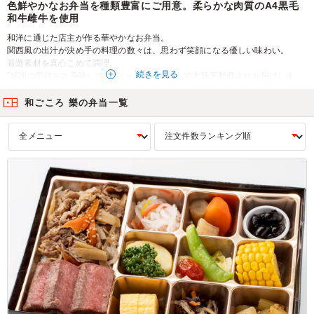
色鮮やかなお弁当を種類豊富にご用意。柔らかな肉質のA4黒毛
和牛雌牛を使用
和洋に通じた店主が作る華やかなお弁当。
関西風の出汁が決め手の料理の数々は、思わず笑顔になる優しい味わい。
厳選素材を真心こめて調理。
続きを見る
”感謝の気持ちと美味しさ”をたっぷり詰め込んで大阪平野郷よりお届けしま
す。
和ごころ 樂の弁当一覧