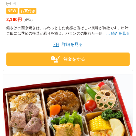
-
件
NEW
お茶付き
2,160円
（税込）
銀さけの西京焼きは、ふわっとした食感と香ばしい風味が特徴です。出汁
ご飯には季節の根菜が彩りを添え、バランスの取れた一膳が楽しめます。
続きを見る
特別な日や大切な人との食事にぴったりです。
詳細を見る
注文をする