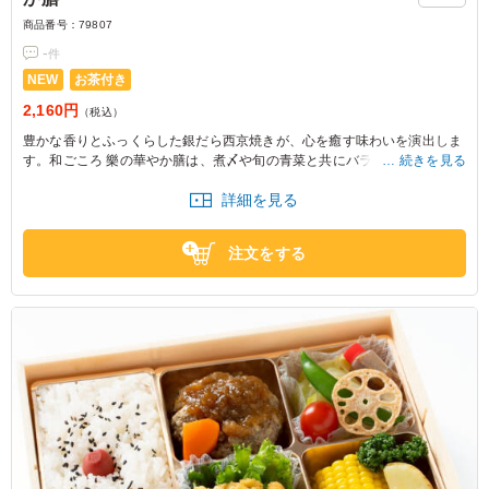
商品番号：
79807
-
件
NEW
お茶付き
2,160円
（税込）
豊かな香りとふっくらした銀だら西京焼きが、心を癒す味わいを演出しま
す。和ごころ 樂の華やか膳は、煮〆や旬の青菜と共にバランスも抜群。大
続きを見る
切な方との会食やおもてなしに最適です。
詳細を見る
注文をする