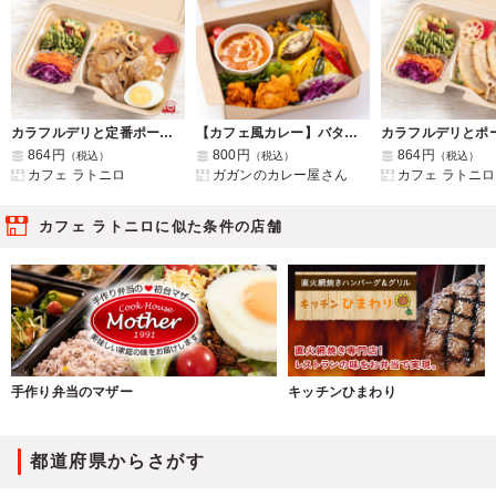
カラフルデリと定番ポークジンジャーのお弁当
【カフェ風カレー】バターチキン
864円
800円
864円
（税込）
（税込）
（税込）
カフェ ラトニロ
ガガンのカレー屋さん
カフェ ラトニロ
カフェ ラトニロに似た条件の店舗
手作り弁当のマザー
キッチンひまわり
都道府県からさがす