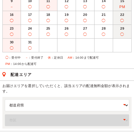
9
10
11
12
13
14
15
－
◯
◯
◯
◯
◯
PM
16
17
18
19
20
21
22
◯
◯
◯
◯
◯
◯
◯
23
24
25
26
27
28
29
◯
◯
◯
◯
◯
◯
◯
30
31
◯
◯
◯
：受付中
－
：受付終了
休
：定休日
AM
：14:00まで配達可
PM
：14:00から配達可
配達エリア
お届けエリアを選択していただくと、該当エリアの配達無料金額が表示されま
す。