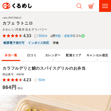
cafe RATONILO
カフェ ラトニロ
かわいい洋食弁当をデリバリー
4.33
504
0.1
早配・遅配率
%
件
帳票電子発行可
インボイス対応
洋食
弁当一覧
口コミ
カレンダー
配達エリア
キャンセル規定
カラフルデリと鯖のスパイスグリルのお弁当
商品番号：44696
4.23
50
件
864円
税込