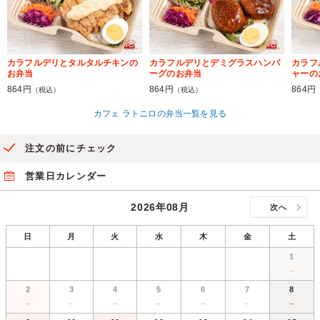
カラフルデリとタルタルチキンの
カラフルデリとデミグラスハンバ
カラフ
お弁当
ーグのお弁当
ャーの
864円
864円
864円
（税込）
（税込）
カフェ ラトニロの弁当一覧を見る
注文の前にチェック
営業日カレンダー
2026年08月
次へ
日
月
火
水
木
金
土
1
－
2
3
4
5
6
7
8
－
－
－
－
－
－
－