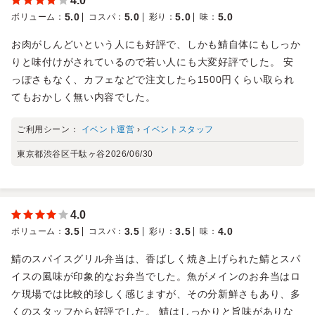
4.0
5.0
5.0
5.0
5.0
ボリューム
：
コスパ
：
彩り
：
味
：
お肉がしんどいという人にも好評で、しかも鯖自体にもしっか
りと味付けがされているので若い人にも大変好評でした。 安
っぽさもなく、カフェなどで注文したら1500円くらい取られ
てもおかしく無い内容でした。
ご利用シーン：
イベント運営
›
イベントスタッフ
東京都渋谷区千駄ヶ谷
2026/06/30
4.0
3.5
3.5
3.5
4.0
ボリューム
：
コスパ
：
彩り
：
味
：
鯖のスパイスグリル弁当は、香ばしく焼き上げられた鯖とスパ
イスの風味が印象的なお弁当でした。魚がメインのお弁当はロ
ケ現場では比較的珍しく感じますが、その分新鮮さもあり、多
くのスタッフから好評でした。 鯖はしっかりと旨味がありな