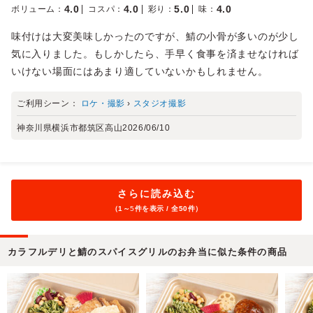
4.0
4.0
5.0
4.0
ボリューム
：
コスパ
：
彩り
：
味
：
味付けは大変美味しかったのですが、鯖の小骨が多いのが少し
気に入りました。もしかしたら、手早く食事を済ませなければ
いけない場面にはあまり適していないかもしれません。
ご利用シーン：
ロケ・撮影
›
スタジオ撮影
神奈川県横浜市都筑区高山
2026/06/10
さらに読み込む
（1～
5
件を表示 / 全50件）
カラフルデリと鯖のスパイスグリルのお弁当に似た条件の商品