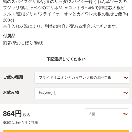
鯖のスパイスグリル/お豆のサラダ/スパイシーほうれん草ソースの
フジッリ/紫キャベツのマリネ/キャロットラぺ/ゆで卵/紅芯大根ピ
クルス/蓮根グリル/フライドオニオンとカイワレ大根の混ぜご飯[約
200g]
※仕入れ状況により、副菜の内容が変わる場合がございます。
付属品
割箸/紙おしぼり/楊枝
下記選択してください
ご飯の種類
お飲み物
864円
税込
※3個以上から注文可能