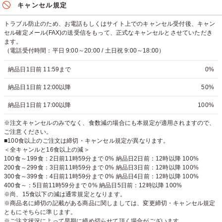
キャンセル規定
トラブル防止のため、お電話もしくはサイト上でのキャンセル受付後、キャン
セル確定メール(FAX)の送受信をもって、正式なキャンセルとさせていただき
ます。
（電話受付時間：平日 9:00～20:00 / 土日祝 9:00～18:00）
納品日1日前 11:59まで
0%
納品日1日前 12:00以降
50%
納品日1日前 17:00以降
100%
※注文キャンセルのみでなく、食数減の場合にも本規定が適用されますので、
ご注意ください。
■100食以上のご注文は締切・キャンセル規定が異なります。
＜全キャンルと16食以上の減＞
100食～199食：2日前11時59分まで 0% 納品日2日前：12時以降 100%
200食～299食：3日前11時59分まで 0% 納品日3日前：12時以降 100%
300食～399食：4日前11時59分まで 0% 納品日4日前：12時以降 100%
400食～：5日前11時59分まで 0% 納品日5日前：12時以降 100%
※尚、15食以下の減は通常規定となります。
※商品名に締切の記載がある商品に関しましては、変更締切・キャンセル規定
ともにそちらに準じます。
※ご注文状況によって早期に締め切らせて頂く場合がございます。