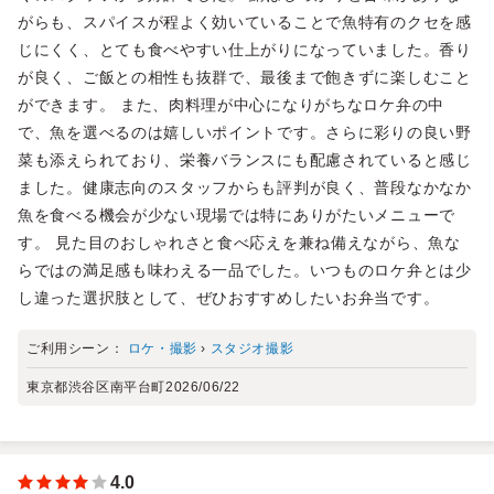
がらも、スパイスが程よく効いていることで魚特有のクセを感
じにくく、とても食べやすい仕上がりになっていました。香り
が良く、ご飯との相性も抜群で、最後まで飽きずに楽しむこと
ができます。 また、肉料理が中心になりがちなロケ弁の中
で、魚を選べるのは嬉しいポイントです。さらに彩りの良い野
菜も添えられており、栄養バランスにも配慮されていると感じ
ました。健康志向のスタッフからも評判が良く、普段なかなか
魚を食べる機会が少ない現場では特にありがたいメニューで
す。 見た目のおしゃれさと食べ応えを兼ね備えながら、魚な
らではの満足感も味わえる一品でした。いつものロケ弁とは少
し違った選択肢として、ぜひおすすめしたいお弁当です。
ご利用シーン：
ロケ・撮影
›
スタジオ撮影
東京都渋谷区南平台町
2026/06/22
4.0