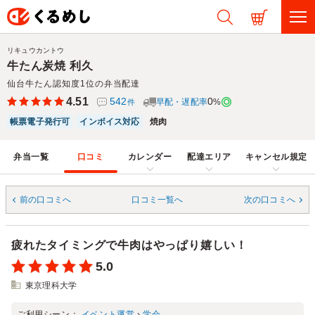
リキュウカントウ
牛たん炭焼 利久
仙台牛たん認知度1位の弁当配達
4.51
542
0
早配・遅配率
%
件
帳票電子発行可
インボイス対応
焼肉
弁当一覧
口コミ
カレンダー
配達エリア
キャンセル規定
前の口コミへ
口コミ一覧へ
次の口コミへ
疲れたタイミングで牛肉はやっぱり嬉しい！
5.0
東京理科大学
ご利用シーン：
イベント運営
›
学会