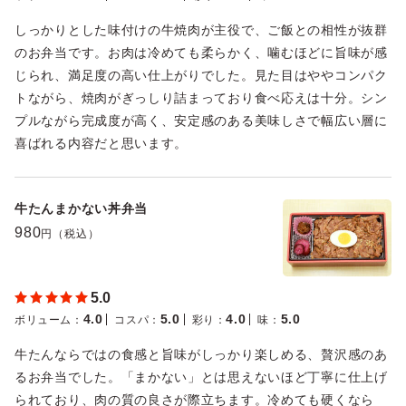
しっかりとした味付けの牛焼肉が主役で、ご飯との相性が抜群
のお弁当です。お肉は冷めても柔らかく、噛むほどに旨味が感
じられ、満足度の高い仕上がりでした。見た目はややコンパク
トながら、焼肉がぎっしり詰まっており食べ応えは十分。シン
プルながら完成度が高く、安定感のある美味しさで幅広い層に
喜ばれる内容だと思います。
牛たんまかない丼弁当
980
円（税込）
5.0
4.0
5.0
4.0
5.0
ボリューム
：
コスパ
：
彩り
：
味
：
牛たんならではの食感と旨味がしっかり楽しめる、贅沢感のあ
るお弁当でした。「まかない」とは思えないほど丁寧に仕上げ
られており、肉の質の良さが際立ちます。冷めても硬くなら