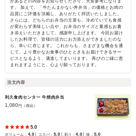
があるとの内容をお知らせくださり、大変参考になりま
す。 加えて、「牛たんまかない丼弁当」の価格とお肉の
品質にご評価を頂戴し、ありがたく拝読いたしました。
さらには、どちらのお弁当の主菜も、冷めていても食感
が変わらず美味しい点や、お弁当のサイズと量感もお書
き添えいただきまして、感謝申し上げます。 今回お届け
したお料理で、皆様の活力にお力添えができましたのな
ら、幸いに存じます。 これからも、さまざまな機会を通
じて、より豊かなお食事のひとときをお届けできるサー
ビスとなるよう、邁進してまいります。 再びのご縁に恵
まれますようにと、心より願っております。
注文内容
利久食肉センター 牛焼肉弁当
1,080
円（税込）
5.0
4.0
5.0
4.0
5.0
ボリューム
：
コスパ
：
彩り
：
味
：