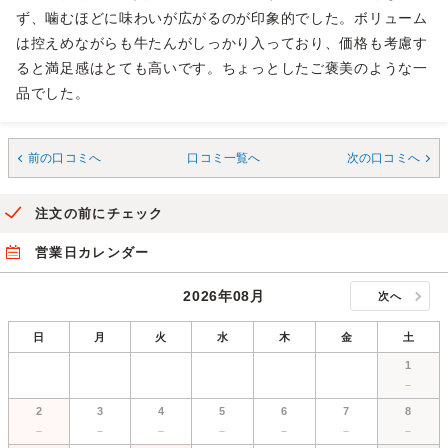
ず、噛むほどに味わいが広がるのが印象的でした。ボリューム
は控えめながらも牛たんがしっかり入っており、価格も考慮す
ると満足感はとても高いです。ちょっとしたご褒美のような一
品でした。
前の口コミへ
口コミ一覧へ
次の口コミへ
注文の前にチェック
営業日カレンダー
2026年08月
次へ
日
月
火
水
木
金
土
1
－
2
3
4
5
6
7
8
－
－
－
－
－
－
－