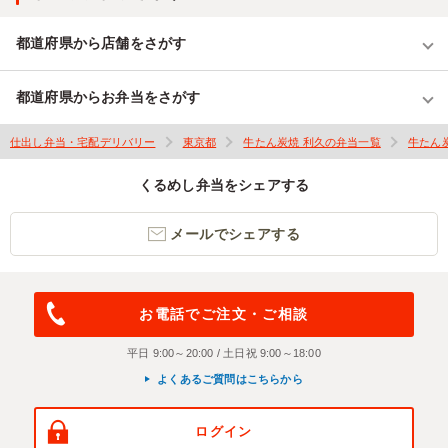
都道府県から店舗をさがす
都道府県からお弁当をさがす
仕出し弁当・宅配デリバリー
東京都
牛たん炭焼 利久の弁当一覧
牛たん
くるめし弁当をシェアする
メールでシェアする
お電話でご注文・ご相談
平日 9:00～20:00 / 土日祝 9:00～18:00
よくあるご質問はこちらから
ログイン