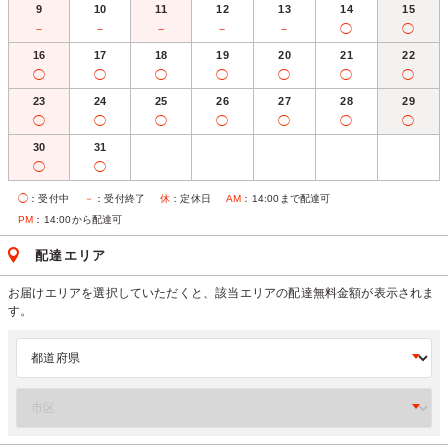
9
10
11
12
13
14
15
－
－
－
－
－
◯
◯
16
17
18
19
20
21
22
◯
◯
◯
◯
◯
◯
◯
23
24
25
26
27
28
29
◯
◯
◯
◯
◯
◯
◯
30
31
◯
◯
◯
：受付中
－
：受付終了
休
：定休日
AM
：14:00まで配達可
PM
：14:00から配達可
配達エリア
お届けエリアを選択していただくと、該当エリアの配達無料金額が表示されま
す。