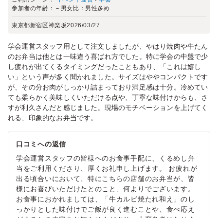
参加者の年齢：
－
男女比：
男性多め
東京都新宿区神楽坂
2026/03/27
学会運営スタッフ用として注文しましたが、やはり焼肉や牛たん
のお弁当は他とは一味違う喜ばれ方でした。特に学会の中盤で少
し疲れが出てくるタイミングだったこともあり、「これは嬉し
い」という声が多く聞かれました。サイズはややコンパクトです
が、その分お肉がしっかり詰まっており満足感は十分。冷めてい
ても柔らかく美味しくいただける点や、丁寧な味付けからも、さ
すが利久さんだと感じました。現場のモチベーションを上げてく
れる、印象的なお弁当です。
口コミへの返信
学会運営スタッフの皆様へのお食事手配に、くるめし弁
当をご利用くださり、厚くお礼申し上げます。 お疲れが
出る頃合いにおいて、特にこちらの店舗のお弁当が、皆
様にお喜びいただけたとのこと、何よりでございます。
お食事におかれましては、「牛カルビ焼たれ和え」のし
っかりとした味付けでご飯が良く進むことや、食べ応え