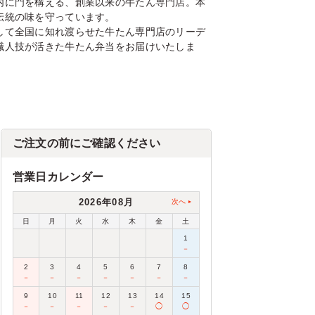
内に門を構える、創業以来の牛たん専門店。本
伝統の味を守っています。
して全国に知れ渡らせた牛たん専門店のリーデ
職人技が活きた牛たん弁当をお届けいたしま
ご注文の前にご確認ください
営業日カレンダー
2026年08月
次へ
日
月
火
水
木
金
土
1
－
2
3
4
5
6
7
8
－
－
－
－
－
－
－
9
10
11
12
13
14
15
－
－
－
－
－
◯
◯