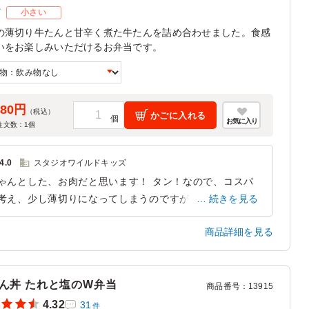
ズ
小さい
の薄切り牛たんと甘辛く煮た牛たんを詰め合わせました。食感
いをお楽しみいただけるお弁当です。
080円
（税込）
かごに入れる
お気に入り
注文数：
1
個
4.0
スタジオワイルドキッズ
ゃんとした、お肉だと思います！ タン！なので、コスパ
考え、少し薄切りになってしまうのですが、 そこは、贅
続きを見る
できませんよね！ でも、イベントで、このタンの弁当食
商品詳細を見る
れたら嬉しいと思います
東京都江東区亀戸
2025/04/08
ん丼 たれと塩のW弁当
商品番号
：
13915
4.32
31
件