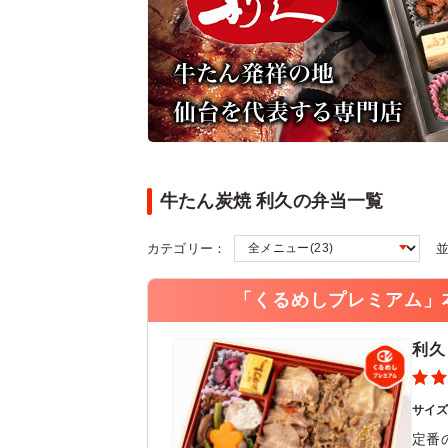
牛たん炭焼 利久の弁当一覧
カテゴリー：
「くるめしプレミアム」
利久
サイ
定番