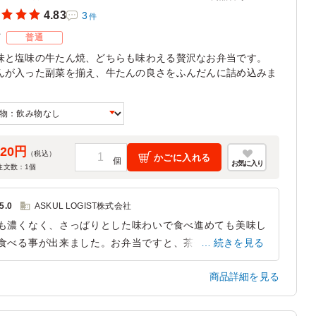
4.83
3
件
ズ
普通
味と塩味の牛たん焼、どちらも味わえる贅沢なお弁当です。
んが入った副菜を揃え、牛たんの良さをふんだんに詰め込みま
。
620円
（税込）
かごに入れる
お気に入り
注文数：
1
個
5.0
ASKUL LOGIST株式会社
も濃くなく、さっぱりとした味わいで食べ進めても美味し
食べる事が出来ました。お弁当ですと、茶色の物で固ま
続きを見る
、味が濃いと言った概念がありましたが、その概念はな
商品詳細を見る
、最後まで美味しく頂けまきた。
東京都江東区新木場
2026/05/05