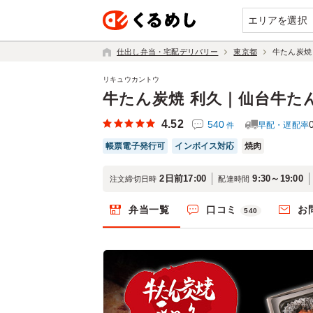
エリアを選択
仕出し弁当・宅配デリバリー
東京都
牛たん炭焼
リキュウカントウ
牛たん炭焼 利久｜仙台牛た
4.52
540
早配・遅配率
件
帳票電子発行可
インボイス対応
焼肉
2日前17:00
9:30～19:00
注文締切日時
配達時間
弁当一覧
口コミ
お
540