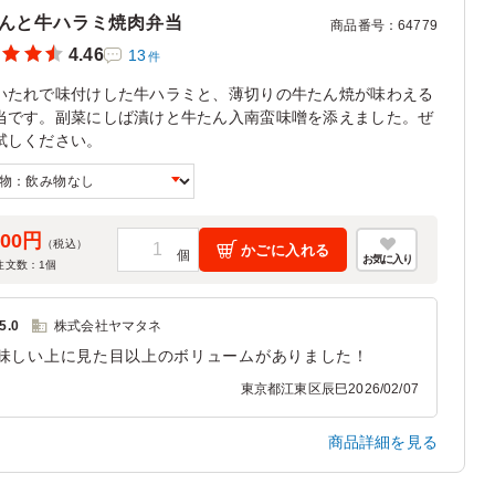
んと牛ハラミ焼肉弁当
商品番号
：
64779
4.46
13
件
いたれで味付けした牛ハラミと、薄切りの牛たん焼が味わえる
当です。副菜にしば漬けと牛たん入南蛮味噌を添えました。ぜ
試しください。
500円
（税込）
かごに入れる
お気に入り
注文数：
1
個
5.0
株式会社ヤマタネ
味しい上に見た目以上のボリュームがありました！
東京都江東区辰巳
2026/02/07
商品詳細を見る