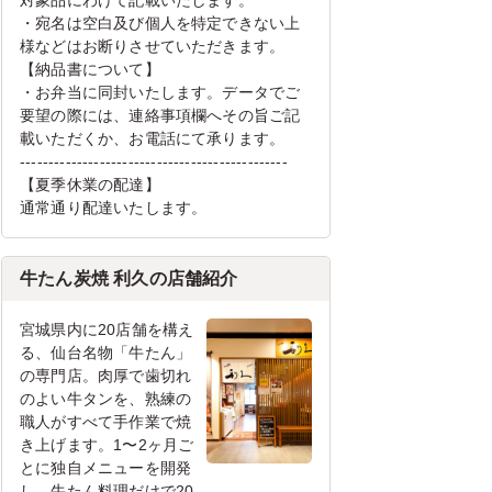
対象品にわけて記載いたします。
・宛名は空白及び個人を特定できない上
様などはお断りさせていただきます。
【納品書について】
・お弁当に同封いたします。データでご
要望の際には、連絡事項欄へその旨ご記
載いただくか、お電話にて承ります。
-----------------------------------------------
【夏季休業の配達】
通常通り配達いたします。
牛たん炭焼 利久の店舗紹介
宮城県内に20店舗を構え
る、仙台名物「牛たん」
の専門店。肉厚で歯切れ
のよい牛タンを、熟練の
職人がすべて手作業で焼
き上げます。1〜2ヶ月ご
とに独自メニューを開発
し、牛たん料理だけで20