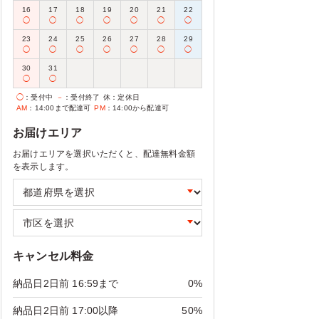
16
17
18
19
20
21
22
◯
◯
◯
◯
◯
◯
◯
23
24
25
26
27
28
29
◯
◯
◯
◯
◯
◯
◯
30
31
◯
◯
◯
：受付中
－
：受付終了
休
：定休日
AM
：14:00まで配達可
PM
：14:00から配達可
お届けエリア
お届けエリアを選択いただくと、配達無料金額
を表示します。
キャンセル料金
納品日2日前 16:59まで
0%
納品日2日前 17:00以降
50%