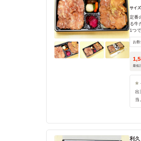
サイ
定番
る牛
1つ
しま
1,
最低
出
当
り
最
利久