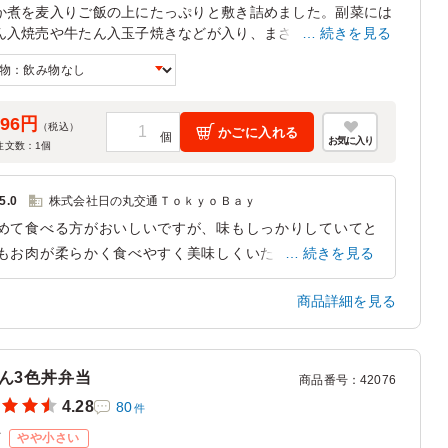
か煮を麦入りご飯の上にたっぷりと敷き詰めました。副菜には
ん入焼売や牛たん入玉子焼きなどが入り、まさに牛たん尽くし
続きを見る
華な幕の内重をお楽しみください。
296円
（税込）
かごに入れる
お気に入り
注文数：
1
個
5.0
株式会社日の丸交通ＴｏｋｙｏＢａｙ
めて食べる方がおいしいですが、味もしっかりしていてと
もお肉が柔らかく食べやすく美味しくいただけました。シ
続きを見る
ウマイも入っていて今までに食べたシュウマイの中で一番
商品詳細を見る
味しかったです。玉子焼きも中に牛タンが入っていたのは
くて美味しかったです。バランスよいお弁当だと思いまし
。
ん3色丼弁当
商品番号
：
42076
東京都江戸川区臨海町
2026/07/15
4.28
80
件
ズ
やや小さい