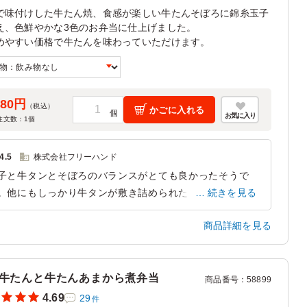
で味付けした牛たん焼、食感が楽しい牛たんそぼろに錦糸玉子
え、色鮮やかな3色のお弁当に仕上げました。
めやすい価格で牛たんを味わっていただけます。
080円
（税込）
かごに入れる
お気に入り
注文数：
1
個
4.5
株式会社フリーハンド
子と牛タンとそぼろのバランスがとても良かったそうで
。他にもしっかり牛タンが敷き詰められたお弁当もありま
続きを見る
が、しっかりと牛タンの触感が味わえるこちらの方が男性
商品詳細を見る
タッフに喜ばれ、女性スタッフからは彩画喜ばれました。
も牛タンが良いです！と言う感謝の言葉を頂きました。次
お願いしたいお弁当です
牛たんと牛たんあまから煮弁当
商品番号
：
58899
東京都江東区有明
2026/04/08
4.69
29
件