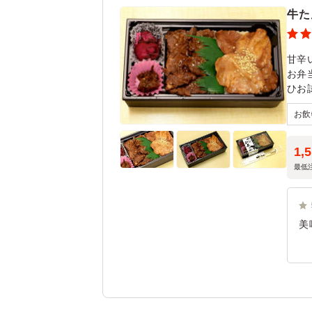
牛た
甘辛
お弁
ひお
1,
最低
美