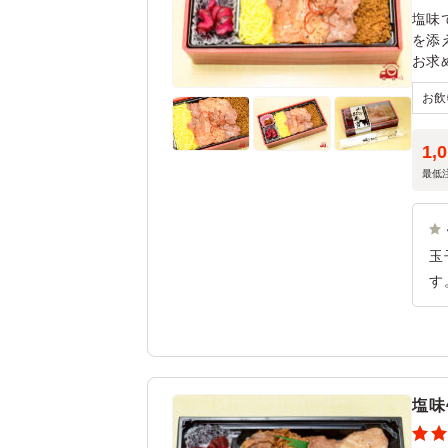
塩味
を添
お求
1,
最低
玉
す
す
ス
次
も
塩味