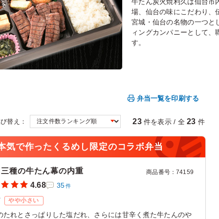
牛たん炭火焼利久は仙台市
場、仙台の味にこだわり、
宮城・仙台の名物の一つと
ィングカンパニーとして、
す。
弁当一覧を印刷する
23
23
件を表示 / 全
件
並び替え：
本気で作ったくるめし限定のコラボ弁当
 三種の牛たん幕の内重
商品番号
：
74159
4.68
35
件
ズ
やや小さい
のたれとさっぱりした塩だれ、さらには甘辛く煮た牛たんのや