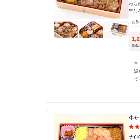
わら
牛た
の豪
1,
最低
温
て
ュ
美
甘
た
牛た
サイ