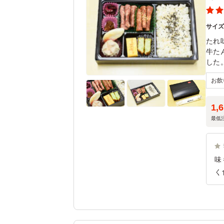
サイ
たれ
牛た
した
1,
最低
味
く
る
く