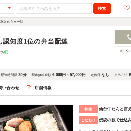
 利久の弁当一覧
ん認知度1位の弁当配達
シ
0
%
30分
6,000円～57,000円
なし
配達時間幅
配達無料金額
定休日
支払方法
問い合わせ
店舗情報
仙台牛たんと言
特徴
伝統の技で仕込
こだわり