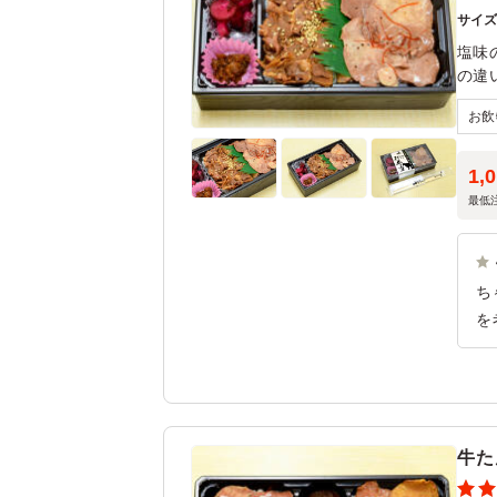
サイ
塩味
の違
1,
最低
ち
を
沢
べ
牛た