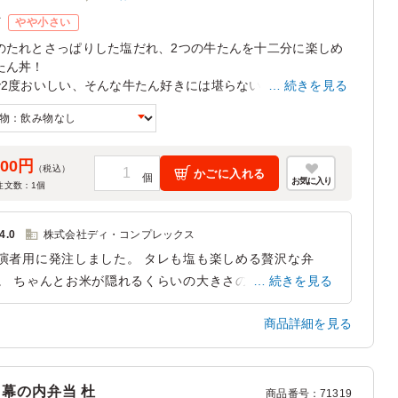
ズ
やや小さい
のたれとさっぱりした塩だれ、2つの牛たんを十二分に楽しめ
たん丼！
で2度おいしい、そんな牛たん好きには堪らないお弁当をご用意
続きを見る
した。
500円
（税込）
かごに入れる
お気に入り
注文数：
1
個
4.0
株式会社ディ・コンプレックス
演者用に発注しました。 タレも塩も楽しめる贅沢な弁
。 ちゃんとお米が隠れるくらいの大きさのタンがしっか
続きを見る
乗っていて出演者からも好評でした。 とろろとの相性も
商品詳細を見る
高です。
東京都港区六本木
2025/04/09
 幕の内弁当 杜
商品番号
：
71319