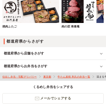
焼肉ふたご
肉の匠 将泰庵
都道府県からさがす
都道府県から店舗をさがす
都道府県からお弁当をさがす
仕出し弁当・宅配デリバリー
東京都
牛たん炭焼 利久の弁当一覧
温まる牛
くるめし弁当をシェアする
メールでシェアする