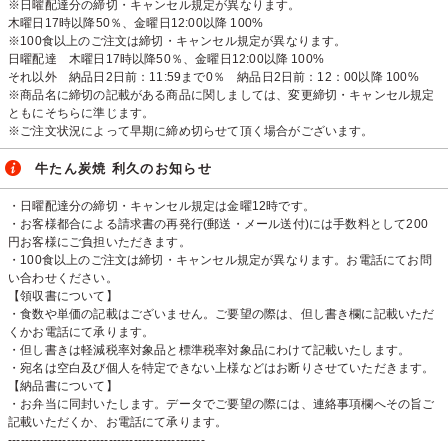
※日曜配達分の締切・キャンセル規定が異なります。
木曜日17時以降50％、金曜日12:00以降 100%
※100食以上のご注文は締切・キャンセル規定が異なります。
日曜配達 木曜日17時以降50％、金曜日12:00以降 100%
それ以外 納品日2日前：11:59まで0％ 納品日2日前：12：00以降 100%
※商品名に締切の記載がある商品に関しましては、変更締切・キャンセル規定
ともにそちらに準じます。
※ご注文状況によって早期に締め切らせて頂く場合がございます。
牛たん炭焼 利久のお知らせ
・日曜配達分の締切・キャンセル規定は金曜12時です。
・お客様都合による請求書の再発行(郵送・メール送付)には手数料として200
円お客様にご負担いただきます。
・100食以上のご注文は締切・キャンセル規定が異なります。お電話にてお問
い合わせください。
【領収書について】
・食数や単価の記載はございません。ご要望の際は、但し書き欄に記載いただ
くかお電話にて承ります。
・但し書きは軽減税率対象品と標準税率対象品にわけて記載いたします。
・宛名は空白及び個人を特定できない上様などはお断りさせていただきます。
【納品書について】
・お弁当に同封いたします。データでご要望の際には、連絡事項欄へその旨ご
記載いただくか、お電話にて承ります。
-----------------------------------------------