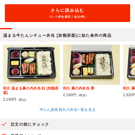
さらに読み込む
（1～
5
件を表示 / 全22件）
温まる牛たんシチュー弁当 [加熱容器]に似た条件の商品
利久 温まる幕の内弁当 杜 [加熱容
利久 幕の内弁当 翠
利久 
器]
2,160円
1,620
（税込）
2,160円
（税込）
牛たん炭焼 利久の弁当一覧を見る
注文の前にチェック