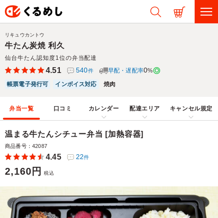
リキュウカントウ
牛たん炭焼 利久
仙台牛たん認知度1位の弁当配達
4.51
540
0
早配・遅配率
%
件
帳票電子発行可
インボイス対応
焼肉
弁当一覧
口コミ
カレンダー
配達エリア
キャンセル規定
温まる牛たんシチュー弁当 [加熱容器]
商品番号：42087
4.45
22
件
2,160円
税込