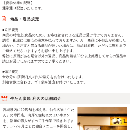
【夏季休業の配達】
通常通り配達いたします。
備品・返品規定
■返品規定
商品の特性上(食品のため)、お客様都合による返品は受け付けておりません。
調理・配達には細心の注意を払っておりますが、万一商品に不都合が発生した
場合や、ご注文と異なる商品が届いた場合は、商品到着後、ただちに弊社まで
ご連絡くださいますようお願い申し上げます。
弊社に原因がある場合以外の返品、商品到着後30分以上経過してからの返品申
請はお受けしかねますのでご了承ください。
■備品規定
食数分の [割箸/おしぼり/楊枝] をお付けいたします。
別途食数に合わせ、ゴミ袋を適宜お付けいたします。
牛たん炭焼 利久の店舗紹介
宮城県内に20店舗を構える、仙台名物「牛た
ん」の専門店。肉厚で歯切れのよい牛タン
を、熟練の職人がすべて手作業で焼き上げま
す。1〜2ヶ月ごとに独自メニューを開発し、