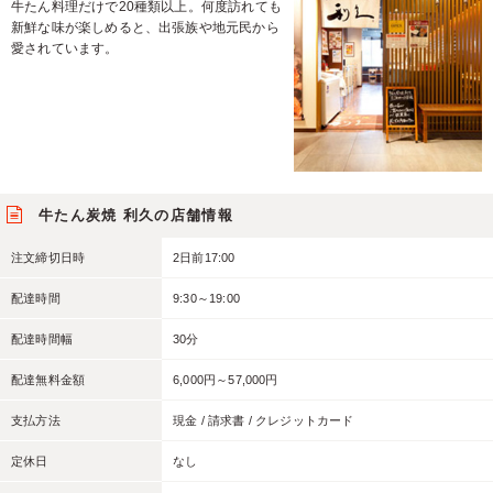
牛たん料理だけで20種類以上。何度訪れても
新鮮な味が楽しめると、出張族や地元民から
愛されています。
牛たん炭焼 利久の店舗情報
注文締切日時
2日前17:00
配達時間
9:30～19:00
配達時間幅
30分
配達無料金額
6,000円～57,000円
支払方法
現金 / 請求書 / クレジットカード
定休日
なし