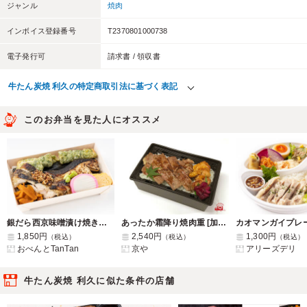
ジャンル
焼肉
インボイス登録番号
T2370801000738
電子発行可
請求書 / 領収書
牛たん炭焼 利久の特定商取引法に基づく表記
このお弁当を見た人にオススメ
銀だら西京味噌漬け焼きと炭火焼き炭火焼き鶏ももステーキ海苔弁当
あったか霜降り焼肉重 [加熱容器]
カオマンガイプレ
1,850円
2,540円
1,300円
（税込）
（税込）
（税込）
おべんとTanTan
京や
アリーズデリ
牛たん炭焼 利久に似た条件の店舗