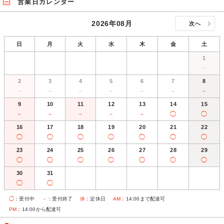
営業日カレンダー
2026年08月
次へ
日
月
火
水
木
金
土
1
－
2
3
4
5
6
7
8
－
－
－
－
－
－
－
9
10
11
12
13
14
15
－
－
－
－
－
◯
◯
16
17
18
19
20
21
22
◯
◯
◯
◯
◯
◯
◯
23
24
25
26
27
28
29
◯
◯
◯
◯
◯
◯
◯
30
31
◯
◯
◯
：受付中
－
：受付終了
休
：定休日
AM
：14:00まで配達可
PM
：14:00から配達可