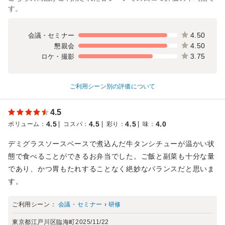
す。
4.50
会議・セミナー
4.50
懇親会
3.75
ロケ・撮影
ご利用シーン別の評価について
4.5
4.5
4.5
4.5
4.0
ボリューム
：
コスパ
：
彩り
：
味
：
デミグラスソースベースで煮込んだ牛タンシチューが温かい状
態で食べることができるお弁当でした。ご飯と副菜も十分な量
であり、かつ胃もたれすることなく絶妙なバランスだと思いま
す。
ご利用シーン：
会議・セミナー
›
研修
東京都江戸川区臨海町
2025/11/22