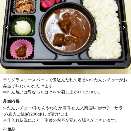
デミグラスソースベースで煮込んだ利久定番の牛たんシチューがお
弁当で味わいいただけます。
牛たん焼とは異なったコクをお召し上がりください。
弁当内容
牛たんシチュー/牛たんやわらか煮/牛たん入南蛮味噌/ポテトサラ
ダ/麦入ご飯[約200g]/しば漬け/ごま
※仕入れ状況により、副菜の内容が変わる場合がございます。
付属品