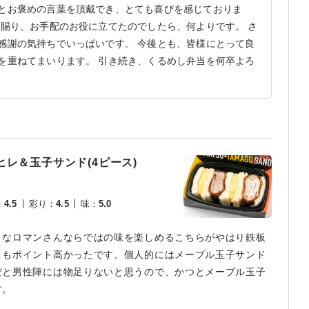
とお褒めの言葉を頂戴でき、とても喜びを感じておりま
を賜り、お手配のお役に立てたのでしたら、何よりです。 さ
感謝の気持ちでいっぱいです。 今後とも、皆様にとって良
を重ねてまいります。 引き続き、くるめし弁当を何卒よろ
レ＆玉子サンド(4ピース)
：
4.5
彩り
：
4.5
味
：
5.0
々なロマンさんならではの味を楽しめるこちらがやはり鉄板
きもポイント高かったです。個人的にはメープル玉子サンド
だと男性陣には物足りないと思うので、かつとメープル玉子
す。