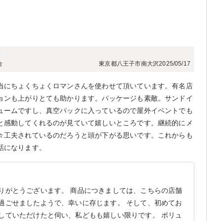
フ
合
東京都八王子市南大沢
2025/05/17
当にちょくちょくロマンさんを使わせて頂いています。有名店
ョンも上がりとても助かります。パッケージも素敵。サンドイ
ュームですし、真空パックに入っているので屋外イベントでも
と感動してくれるのが見ていて嬉しいところです。継続的にメ
々工夫されているのだろうと頭が下がる思いです。これからも
話になります。
りがとうございます。 商品につきましては、こちらの店舗
過ごせましたようで、幸いに存じます。 そして、初めてお
していただけたと伺い、私どもも嬉しい限りです。 ボリュ