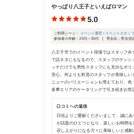
やっぱり八王子といえばロマン
5.0
ご利用シーン：
イベント運営
›
イベントスタッ
参加者の年齢：
20代～30代
男女比：
男女混
八王子市でのイベント現場ではスタッフ弁
で話ネタにもなるので、スタッフのテンシ
ッチだけでも男性スタッフにも充分なボリ
安心、何よりも初見のスタッフが美味しい
ニューのバリエーションも増えており、色
多摩エリアのケータリングで引き続きお世
口コミへの返信
日頃よりご愛顧くださいまして、誠にあ
が話題のひとつとなり、楽しいお時間を
召し上がりになる方々に美味しいと感動