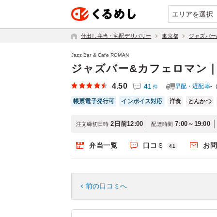
エリアを選択
仕出し弁当・宅配デリバリー
東京都
ジャズバー
Jazz Bar & Cafe ROMAN
ジャズバー&カフェロマン
4.50
41
早配・遅配率
-
件
帳票電子発行可
インボイス対応
洋食
とんかつ
2日前12:00
7:00～19:00
注文締切日時
配達時間
弁当一覧
口コミ
お
41
前の口コミへ