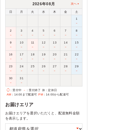
2026年08月
次へ
日
月
火
水
木
金
土
1
－
2
3
4
5
6
7
8
－
－
－
－
－
－
－
9
10
11
12
13
14
15
－
－
－
－
－
－
－
16
17
18
19
20
21
22
－
－
－
－
－
－
－
23
24
25
26
27
28
29
－
－
－
－
－
－
－
30
31
－
－
◯
：受付中
－
：受付終了
休
：定休日
AM
：14:00まで配達可
PM
：14:00から配達可
お届けエリア
お届けエリアを選択いただくと、配達無料金額
を表示します。