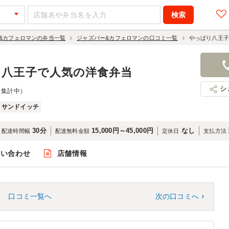
&カフェロマンの弁当一覧
ジャズバー&カフェロマンの口コミ一覧
やっぱり八王子
｜八王子で人気の洋食弁当
シ
（集計中）
サンドイッチ
30分
15,000円～45,000円
なし
配達時間幅
配達無料金額
定休日
支払方法
問い合わせ
店舗情報
口コミ一覧へ
次の口コミへ