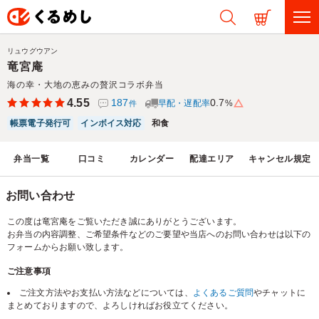
リュウグウアン
竜宮庵
海の幸・大地の恵みの贅沢コラボ弁当
4.55
187
0.7
早配・遅配率
%
件
帳票電子発行可
インボイス対応
和食
弁当一覧
口コミ
カレンダー
配達エリア
キャンセル規定
お問い合わせ
この度は竜宮庵をご覧いただき誠にありがとうございます。
お弁当の内容調整、ご希望条件などのご要望や当店へのお問い合わせは以下の
フォームからお願い致します。
ご注意事項
ご注文方法やお支払い方法などについては、
よくあるご質問
やチャットに
まとめておりますので、よろしければお役立てください。