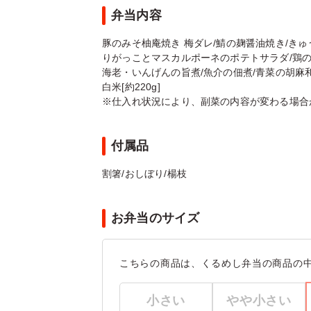
弁当内容
豚のみそ柚庵焼き 梅ダレ/鯖の麹醤油焼き/きゅ
りがっことマスカルポーネのポテトサラダ/鶏の
海老・いんげんの旨煮/魚介の佃煮/青菜の胡麻和
白米[約220g]
※仕入れ状況により、副菜の内容が変わる場合
付属品
割箸/おしぼり/楊枝
お弁当のサイズ
こちらの商品は、くるめし弁当の商品の
小さい
やや小さい