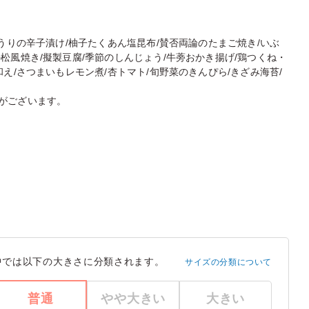
うりの辛子漬け/柚子たくあん塩昆布/賛否両論のたまご焼き/いぶ
松風焼き/擬製豆腐/季節のしんじょう/牛蒡おかき揚げ/鶏つくね・
え/さつまいもレモン煮/杏トマト/旬野菜のきんぴら/きざみ海苔/
がございます。
中では以下の大きさに分類されます。
サイズの分類について
普通
やや大きい
大きい