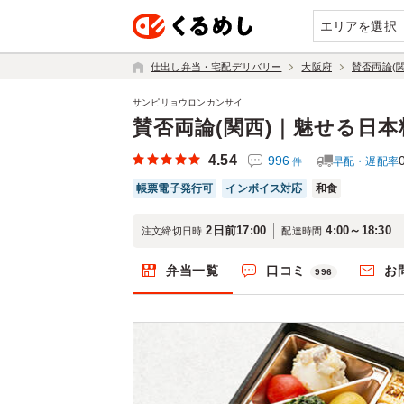
エリアを選択
仕出し弁当・宅配デリバリー
大阪府
賛否両論(
サンピリョウロンカンサイ
賛否両論(関西)｜魅せる日
4.54
996
早配・遅配率
件
帳票電子発行可
インボイス対応
和食
2日前17:00
4:00～18:30
注文締切日時
配達時間
弁当一覧
口コミ
お
996