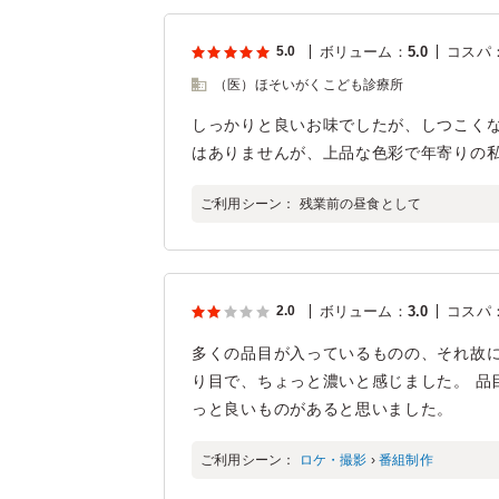
5.0
ボリューム
：
5.0
コスパ
（医）ほそいがくこども診療所
しっかりと良いお味でしたが、しつこく
はありませんが、上品な色彩で年寄りの
ご利用シーン：
残業前の昼食として
2.0
ボリューム
：
3.0
コスパ
多くの品目が入っているものの、それ故
り目で、ちょっと濃いと感じました。 品
っと良いものがあると思いました。
ご利用シーン：
ロケ・撮影
›
番組制作