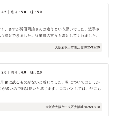
：
4.5
彩り
：
5.0
味
：
5.0
なく、さすが賛否両論さんは違うという思いでした。派手さ
私も満足できました。従業員の方々も満足してくれました。
大阪府吹田市古江台
2025/12/29
：
2.0
彩り
：
4.0
味
：
2.0
に印象に残るものがないと感じました。味についてはしっか
目が多いので彩は良いと感じます。コスパとしては、他にも
大阪府大阪市中央区大阪城
2025/12/10