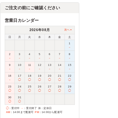
ご注文の前にご確認ください
営業日カレンダー
2026年08月
次へ
日
月
火
水
木
金
土
1
－
2
3
4
5
6
7
8
－
－
－
－
－
－
－
9
10
11
12
13
14
15
－
－
－
－
－
－
－
16
17
18
19
20
21
22
－
◯
◯
◯
◯
◯
◯
23
24
25
26
27
28
29
◯
◯
◯
◯
◯
◯
◯
30
31
◯
◯
◯
：受付中
－
：受付終了
休
：定休日
AM
：14:00まで配達可
PM
：14:00から配達可