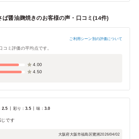
ば醤油麹焼きのお客様の声・口コミ(14件)
ご利用シーン別の評価について
口コミ評価の平均点です。
4.00
4.50
：
2.5
彩り
：
3.5
味
：
3.0
感じです
大阪府大阪市福島区鷺洲
2026/04/02