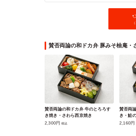
（
賛否両論の和ドカ弁 豚みそ柚庵・
賛否両論の和ドカ弁 牛のとろろす
賛否両論
き焼き・さわら西京焼き
き・鮭
2,300円
2,160円
税込