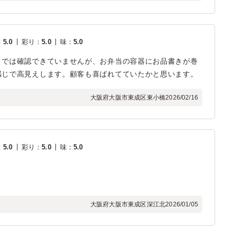
：
5.0
彩り
：
5.0
味
：
5.0
までは確認できていませんが、お弁当の容器にお品書きが巻
感じで高見えします。顧客も喜ばれてていたかと思います。
大阪府大阪市東成区東小橋
2026/02/16
：
5.0
彩り
：
5.0
味
：
5.0
大阪府大阪市東成区深江北
2026/01/05