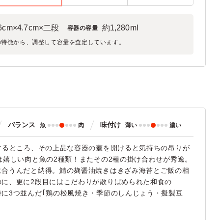
.6cm×4.7cm×二段
約1,280ml
容器の容量
の特徴から、調整して容量を査定しています。
バランス
味付け
魚
肉
薄い
濃い
するところ、その上品な容器の蓋を開けると気持ちの昂りが
は嬉しい肉と魚の2種類！またその2種の掛け合わせが秀逸。
に合うんだと納得。鯖の麹醤油焼きはきざみ海苔とご飯の相
のに、更に2段目にはこだわりが散りばめられた和食の
に3つ並んだ｢鶏の松風焼き・季節のしんじょう・擬製豆