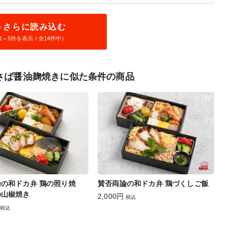
さらに読み込む
1～
5
件を表示 / 全14件中）
さば醤油麹焼きに似た条件の商品
の和ドカ弁 鶏の照り焼
賛否両論の和ドカ弁 鶏づくしご飯
の山椒焼き
2,000円
税込
税込