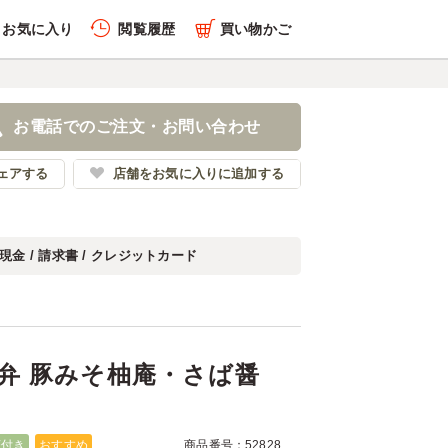
お気に入り
閲覧履歴
買い物かご
履歴を全件削除する
和ドカ弁 豚みそ柚庵・さ
き
お電話でのご注文・お問い合わせ
否両論(関西)
ェアする
店舗をお気に入りに追加する
現金 / 請求書 / クレジットカード
履歴を見る
弁 豚みそ柚庵・さば醤
茶付き
おすすめ
商品番号：52828