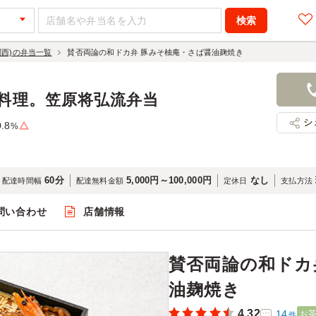
関西)の弁当一覧
賛否両論の和ドカ弁 豚みそ柚庵・さば醤油麹焼き
賛否両論の
ば醤油麹焼
本料理。笠原将弘流弁当
2,300円
店舗名：賛
シ
0.8
%
60分
5,000円～100,000円
なし
配達時間幅
配達無料金額
定休日
支払方法
問い合わせ
店舗情報
閲覧
賛否両論の和ドカ
油麹焼き
4.32
14
お
件