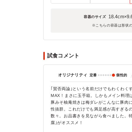
18.4cm×9
容器のサイズ
※こちらの容器は形状
試食コメント
オリジナリティ
定番
個性的
｢賛否両論｣という名前だけでもわくわく
MAX！まさに玉手箱。しかもメイン料理
豚みそ柚庵焼きは梅ダレがこんなに豚肉
性抜群。これだけでも満足感が高すぎる
数々。お品書きを見ながら食べました。特
腐｣がオススメ！