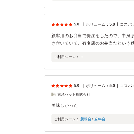
5.0
ボリューム
：
5.0
コスパ
顧客用のお弁当で発注をしたので、中身
き付いていて、有名店のお弁当だという
ご利用シーン：
－
5.0
ボリューム
：
5.0
コスパ
東洋ハット株式会社
美味しかった
ご利用シーン：
懇親会
›
忘年会