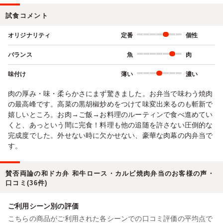
試食コメント
オリジナリティ
定番
個性
バランス
魚
肉
味付け
薄い
濃い
肉の厚み・味・柔らかさにまず驚きました。お弁当で味わう焼肉
の最高峰です。高菜の黒胡椒炒めをつけて味変出来るのも斬新で
嬉しいところ。お肉→ご飯→お料理のルーティンで食べ進めてい
くと、あっという間に完食！料理も他の追随を許さない圧倒的な
完成度でした。外せない時に欠かせない、豪華な肉幕の内弁当で
す。
賛否両論の和ドカ弁 和牛ロース・カルビ焼肉弁当のお客様の声・
口コミ(36件)
ご利用シーン別の評価
こちらの商品がご利用された各シーンでの口コミ評価の平均点で