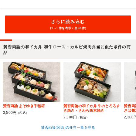
さらに読み込む
（1～
5
件を表示 / 全36件）
賛否両論の和ドカ弁 和牛ロース・カルビ焼肉弁当に似た条件の商
品
賛否両論 よそゆき手毬箱
賛否両論の和ドカ弁 牛のとろろす
賛否両
き焼き・さわら西京焼き
さば醤
3,500円
（税込）
2,300円
2,300
（税込）
賛否両論(関西)の弁当一覧を見る