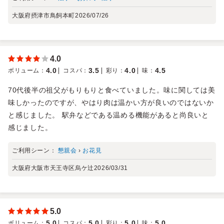
大阪府摂津市鳥飼本町
2026/07/26
4.0
4.0
3.5
4.0
4.5
ボリューム
：
コスパ
：
彩り
：
味
：
70代後半の祖父がもりもりと食べていました。味に関しては美
味しかったのですが、やはり肉は温かい方が良いのではないか
と感じました。 駅弁などである温める機能があると尚良いと
感じました。
ご利用シーン：
懇親会
›
お花見
大阪府大阪市天王寺区烏ケ辻
2026/03/31
5.0
5.0
5.0
5.0
5.0
ボリューム
：
コスパ
：
彩り
：
味
：