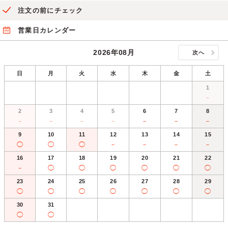
注文の前にチェック
営業日カレンダー
2026年08月
次へ
日
月
火
水
木
金
土
1
－
2
3
4
5
6
7
8
－
－
－
－
－
－
－
9
10
11
12
13
14
15
◯
◯
◯
－
－
－
－
16
17
18
19
20
21
22
－
◯
◯
◯
◯
◯
◯
23
24
25
26
27
28
29
◯
◯
◯
◯
◯
◯
◯
30
31
◯
◯