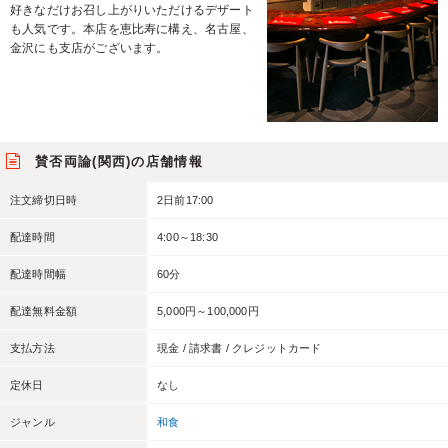
好きなだけお召し上がりいただけるデザート
も人気です。本店を恵比寿に構え、名古屋、
金沢にも支店がございます。
賛否両論(関西)の店舗情報
注文締切日時
2日前17:00
配達時間
4:00～18:30
配達時間幅
60分
配達無料金額
5,000円～100,000円
支払方法
現金 / 請求書 / クレジットカード
定休日
なし
ジャンル
和食