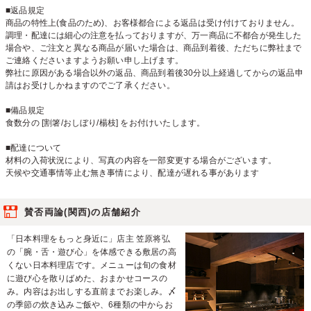
■返品規定
商品の特性上(食品のため)、お客様都合による返品は受け付けておりません。
調理・配達には細心の注意を払っておりますが、万一商品に不都合が発生した
場合や、ご注文と異なる商品が届いた場合は、商品到着後、ただちに弊社まで
ご連絡くださいますようお願い申し上げます。
弊社に原因がある場合以外の返品、商品到着後30分以上経過してからの返品申
請はお受けしかねますのでご了承ください。
■備品規定
食数分の [割箸/おしぼり/楊枝] をお付けいたします。
■配達について
材料の入荷状況により、写真の内容を一部変更する場合がございます。
天候や交通事情等止む無き事情により、配達が遅れる事があります
賛否両論(関西)の店舗紹介
「日本料理をもっと身近に」店主 笠原将弘
の「腕・舌・遊び心」を体感できる敷居の高
くない日本料理店です。メニューは旬の食材
に遊び心を散りばめた、おまかせコースの
み。内容はお出しする直前までお楽しみ。〆
の季節の炊き込みご飯や、6種類の中からお