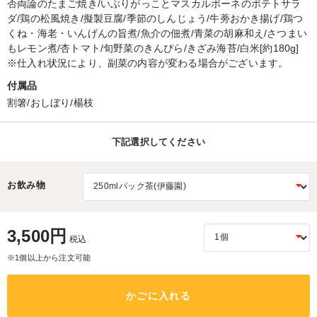
否両論のたまご焼き/いぶりがっことマスカルポーネのポテトサラ
ダ/鶏の松風焼き/擬製豆腐/季節のしんじょう/牛蒡おかき揚げ/鶏つ
くね・海老・いんげんの旨煮/魚介の佃煮/青菜の胡麻和え/さつまい
もレモン煮/杏トマト/旬野菜のきんぴら/きざみ海苔/白米[約180g]
※仕入れ状況により、副菜の内容が変わる場合がございます。
付属品
割箸/おしぼり/楊枝
下記選択してください
お飲み物
3,500円
税込
※1個以上から注文可能
かごに入れる