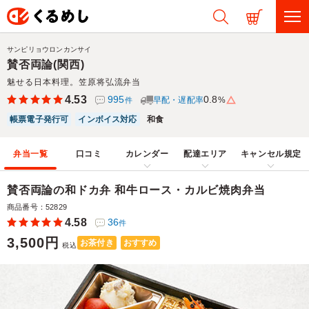
サンピリョウロンカンサイ
賛否両論(関西)
魅せる日本料理。笠原将弘流弁当
4.53
995
0.8
早配・遅配率
%
件
帳票電子発行可
インボイス対応
和食
弁当一覧
口コミ
カレンダー
配達エリア
キャンセル規定
賛否両論の和ドカ弁 和牛ロース・カルビ焼肉弁当
商品番号：52829
4.58
36
件
3,500円
お茶付き
おすすめ
税込