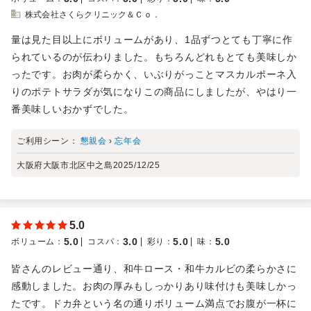
株式会社さくらクリニック＆Ｃｏ．
量は見た目以上にボリュームがあり、1品ずつとても丁寧に作
られているのが伝わりました。もちろんどれもとても美味しか
ったです。お肉が柔らかく、いぶりがっことマスカルポーネ入
りのポテトサラダが気になりこの商品にしましたが、やはり一
番美味しいおかずでした。
ご利用シーン：
懇親会
›
忘年会
大阪府大阪市北区中之島
2025/12/25
5.0
5.0
3.0
5.0
5.0
ボリューム
：
コスパ
：
彩り
：
味
：
皆さんのレビュー通り、和牛ロース・和牛カルビの柔らかさに
感動しました。お肉の厚みもしっかりあり味付けも美味しかっ
たです。ドカ弁という名の通りボリューム満点でお腹が一杯に