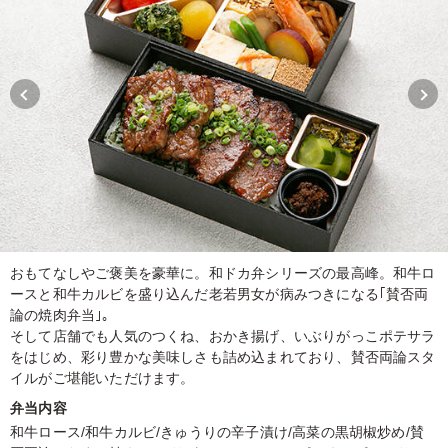
おもてなしやご褒美を豪華に。和ドカ弁シリーズの最高峰。和牛ロ
ースと和牛カルビを盛り込んだ老若男女が病みつきになる｢賛否両
論の焼肉弁当｣。
そして店舗でも人気のつくね、おかき揚げ、いぶりがっこポテサラ
をはじめ、彩り豊かな美味しさも詰め込まれており、賛否両論スタ
イルがご堪能いただけます。
弁当内容
和牛ロース/和牛カルビ/きゅうりの辛子漬け/高菜の黒胡椒炒め/賛