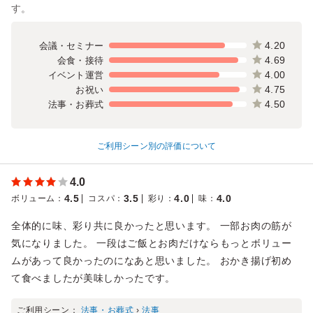
す。
4.20
会議・セミナー
4.69
会食・接待
4.00
イベント運営
4.75
お祝い
4.50
法事・お葬式
ご利用シーン別の評価について
4.0
4.5
3.5
4.0
4.0
ボリューム
：
コスパ
：
彩り
：
味
：
全体的に味、彩り共に良かったと思います。 一部お肉の筋が
気になりました。 一段はご飯とお肉だけならもっとボリュー
ムがあって良かったのになあと思いました。 おかき揚げ初め
て食べましたが美味しかったです。
ご利用シーン：
法事・お葬式
›
法事