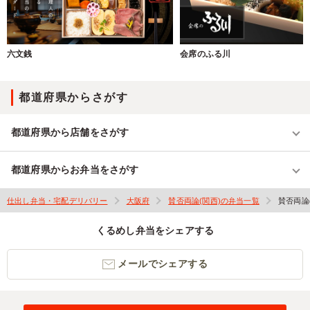
六文銭
会席のふる川
都道府県からさがす
都道府県から店舗をさがす
都道府県からお弁当をさがす
仕出し弁当・宅配デリバリー
大阪府
賛否両論(関西)の弁当一覧
賛否両論
くるめし弁当をシェアする
メールでシェアする