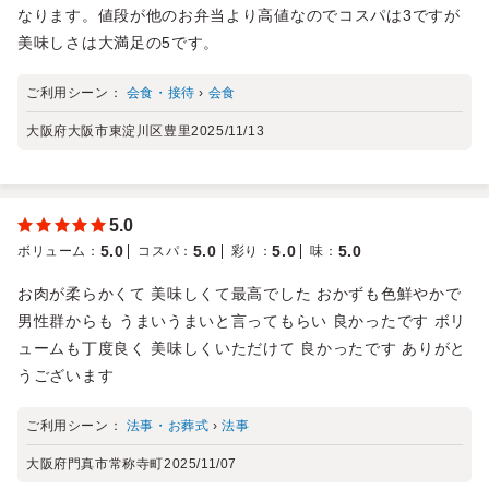
なります。値段が他のお弁当より高値なのでコスパは3ですが
美味しさは大満足の5です。
ご利用シーン：
会食・接待
›
会食
大阪府大阪市東淀川区豊里
2025/11/13
5.0
5.0
5.0
5.0
5.0
ボリューム
：
コスパ
：
彩り
：
味
：
お肉が柔らかくて 美味しくて最高でした おかずも色鮮やかで
男性群からも うまいうまいと言ってもらい 良かったです ボリ
ュームも丁度良く 美味しくいただけて 良かったです ありがと
うございます
ご利用シーン：
法事・お葬式
›
法事
大阪府門真市常称寺町
2025/11/07