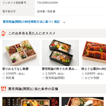
インボイス登録番号
T3122001012034
電子発行可
請求書 / 領収書
賛否両論(関西)の特定商取引法に基づく表記
このお弁当を見た人にオススメ
彩りおもてなし御膳
賛否両論の和ドカ弁 豚みそ柚庵・さば醤油麹焼き
特上うな重[No.88]
3,500円
2,300円
3,890円
（税込）
（税込）
（税込）
莉匠庵
賛否両論(関西)
かどや別邸
賛否両論(関西)に似た条件の店舗