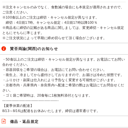
※注文キャンセルのみでなく、食数減の場合にも本規定が適用されますので、
ご注意ください。
※100食以上のご注文は締切・キャンセル規定が異なります。
締切：4日前17時。キャンセル規定：4日前17時以降100％
※商品名に締切の記載がある商品に関しましては、変更締切・キャンセル規定
ともにそちらに準じます。
※ご注文状況によって早期に締め切らせて頂く場合がございます。
賛否両論(関西)のお知らせ
・50食以上のご注文は締切・キャンセル規定が異なります。お電話にてお問い
合わせください。
・容器回収をご希望の場合は、お電話にてお問い合わせください。
・衛生上、冷ましてから盛付けしておりますので、お届けは冷めた状態です。
・ふりかけ・副菜は仕入れにより予告なく変更する可能性がございます。
・京都市内・兵庫県内・奈良県内へ配達ご希望の際はお電話にてお問合せくだ
さい。
・ゴミ袋ご希望時は、20食毎に1枚無料添付となります。
-----------------------------------------------
【夏季休業の配達】
8/13～8/16は配達をお休みいたします。締切は通常通りです。
備品・返品規定