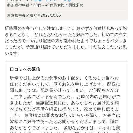
参加者の年齢：
30代～40代
男女比：
男性多め
東京都中央区勝どき
2023/10/05
研修用のお弁当として注文しました。おかずが何種類もあって飽
きることなく、どれもおいしかったと好評でした。初めての注文
だったので、やはり配送の方が迷われたようでちょっとバタつき
ましたが、予定通り届けていただきました。また注文したいと思
います。
口コミへの返信
研修で召し上がるお食事のお手配を、くるめし弁当へお
任せくださいまして、厚くお礼を申し上げます。 配送に
関しましては、配送員が迷ってしまい、ご心配をおかけ
して申し訳ございませんでした。 お時間内のお届けがで
きましたが、当該配送員には、あらかじめお届け先を調
べておくなど準備を綿密に行うよう、改めて申し伝えま
した。 お客様には寛大なお取り計らいを賜り、お弁当は
皆様にご好評であったとお聞かせくださいまして、誠に
ありがとうございました。 多彩なおかずは、いずれも美