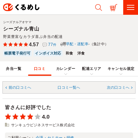
シーズナルアオヤマ
シーズナル青山
野菜豊富なカラダ喜ぶ弁当の配達
4.57
77
早配・遅配率
-（集計中）
件
帳票電子発行可
インボイス対応
和食
洋食
弁当一覧
口コミ
カレンダー
配達エリア
キャンセル規定
前の口コミへ
口コミ一覧へ
次の口コミへ
皆さんに好評でした
4.0
サンキュウビジネスサービス株式会社
ご利用シーン：
会議・セミナー
›
研修