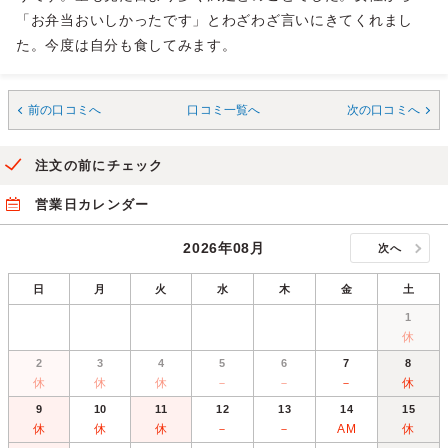
「お弁当おいしかったです」とわざわざ言いにきてくれまし
た。今度は自分も食してみます。
前の口コミへ
口コミ一覧へ
次の口コミへ
注文の前にチェック
営業日カレンダー
2026年08月
次へ
日
月
火
水
木
金
土
1
休
2
3
4
5
6
7
8
休
休
休
－
－
－
休
9
10
11
12
13
14
15
休
休
休
－
－
AM
休