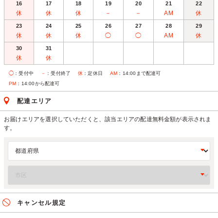
16
17
18
19
20
21
22
休
休
休
－
－
AM
休
23
24
25
26
27
28
29
休
休
休
◯
◯
AM
休
30
31
休
休
◯
：受付中
－
：受付終了
休
：定休日
AM
：14:00まで配達可
PM
：14:00から配達可
配達エリア
お届けエリアを選択していただくと、該当エリアの配達無料金額が表示されま
す。
キャンセル規定