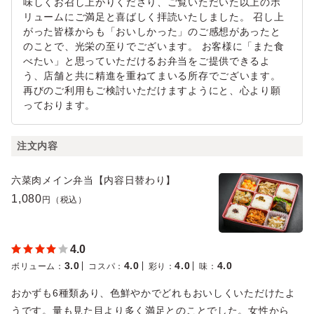
味しくお召し上がりくださり、ご覧いただいた以上のボ
リュームにご満足と喜ばしく拝読いたしました。 召し上
がった皆様からも「おいしかった」のご感想があったと
のことで、光栄の至りでございます。 お客様に「また食
べたい」と思っていただけるお弁当をご提供できるよ
う、店舗と共に精進を重ねてまいる所存でございます。
再びのご利用もご検討いただけますようにと、心より願
っております。
注文内容
六菜肉メイン弁当【内容日替わり】
1,080
円（税込）
4.0
3.0
4.0
4.0
4.0
ボリューム
：
コスパ
：
彩り
：
味
：
おかずも6種類あり、色鮮やかでどれもおいしくいただけたよ
うです。量も見た目より多く満足とのことでした。女性から