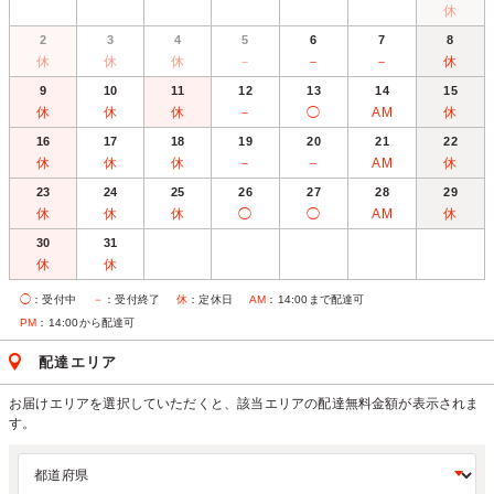
休
2
3
4
5
6
7
8
休
休
休
－
－
－
休
9
10
11
12
13
14
15
休
休
休
－
◯
AM
休
16
17
18
19
20
21
22
休
休
休
－
－
AM
休
23
24
25
26
27
28
29
休
休
休
◯
◯
AM
休
30
31
休
休
◯
：受付中
－
：受付終了
休
：定休日
AM
：14:00まで配達可
PM
：14:00から配達可
配達エリア
お届けエリアを選択していただくと、該当エリアの配達無料金額が表示されま
す。