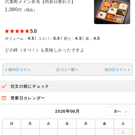
六菜肉メイン弁当【内容日替わり】
1,080
円（税込）
5.0
4.5
5.0
4.5
4.5
ボリューム
：
コスパ
：
彩り
：
味
：
どの枠（９つ！）も美味しかったですよ
前の口コミへ
口コミ一覧へ
次の口コミへ
注文の前にチェック
営業日カレンダー
2026年08月
次へ
日
月
火
水
木
金
土
1