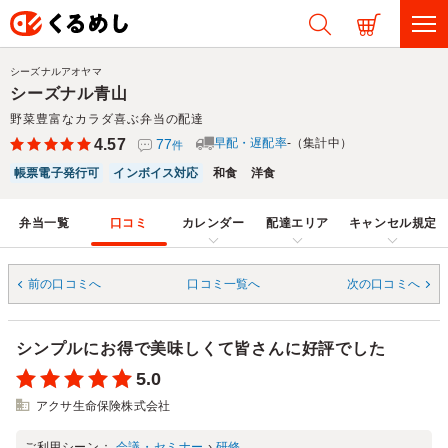
シーズナルアオヤマ
シーズナル青山
野菜豊富なカラダ喜ぶ弁当の配達
4.57
77
早配・遅配率
-（集計中）
件
帳票電子発行可
インボイス対応
和食
洋食
弁当一覧
口コミ
カレンダー
配達エリア
キャンセル規定
前の口コミへ
口コミ一覧へ
次の口コミへ
シンプルにお得で美味しくて皆さんに好評でした
5.0
アクサ生命保険株式会社
ご利用シーン：
会議・セミナー
›
研修