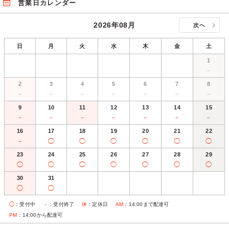
営業日カレンダー
2026年08月
次へ
日
月
火
水
木
金
土
1
－
2
3
4
5
6
7
8
－
－
－
－
－
－
－
9
10
11
12
13
14
15
－
－
－
－
－
－
－
16
17
18
19
20
21
22
－
◯
◯
◯
◯
◯
◯
23
24
25
26
27
28
29
◯
◯
◯
◯
◯
◯
◯
30
31
◯
◯
◯
：受付中
－
：受付終了
休
：定休日
AM
：14:00まで配達可
PM
：14:00から配達可