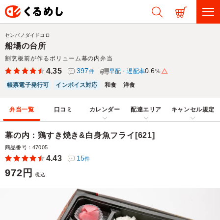
センバノダイドコロ
船場の台所
割烹板前が作るボリューム幕の内弁当
4.35
397
0.6
早配・遅配率
%
件
帳票電子発行可
インボイス対応
和食
洋食
弁当一覧
口コミ
カレンダー
配達エリア
キャンセル規定
幕の内：鶏すき焼き&白身魚フライ[621]
商品番号：47005
4.43
15
件
972円
税込