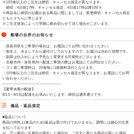
※100食以上のご注文は締切・キャンセル規定が異なります。
締切：4日前17時。キャンセル規定：4日前17時以降100％
※商品名に締切の記載がある商品に関しましては、変更締切・キャンセル規定
ともにそちらに準じます。
※ご注文状況によって早期に締め切らせて頂く場合がございます。
船場の台所のお知らせ
・容器回収をご希望の場合は、お電話にてお問い合わせください。
・衛生上、冷ましてから盛付けしておりますので、お届けは冷めた状態です。
・副菜は仕入れにより予告なく変更する可能性がございます。
・京都市内・奈良県内へ配達ご希望の際はお電話にてお問合せください。
・ゴミ袋ご希望時は、20食毎に1枚無料添付となります。
・100食以上のご注文は締切・キャンセル規定が異なります。お電話にてお問
い合わせください。
-----------------------------------------------
【夏季休業の配達】
8/13～8/16は配達をお休みいたします。締切は通常通りです。
備品・返品規定
■返品について
商品の特性上(食品のため)返品は受け付けておりません。調理には細心の注意
を払っております
が、万一商品に不都合が発生した場合や、ご注文と異なる商品が届いた場合