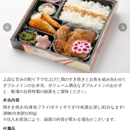
上品な甘みの割り下で仕上げた鶏のすき焼きとお魚を組み合わせた
ダブルメインのお弁当。ボリューム満点なダブルメインのおかず
と、船場の台所特製の副菜をご賞味ください。
弁当内容
鶏すき焼き/白身魚フライ/ポテトサラダ/小松菜お浸し/紅白なます/
漬物/白米[約180g]
※仕入れ状況により、副菜の内容が変わる場合がございます。
付属品