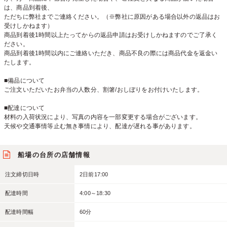
は、商品到着後、
ただちに弊社までご連絡ください。（※弊社に原因がある場合以外の返品はお
受けしかねます）
商品到着後1時間以上たってからの返品申請はお受けしかねますのでご了承く
ださい。
商品到着後1時間以内にご連絡いただき、商品不良の際には商品代金を返金い
たします。
■備品について
ご注文いただいたお弁当の人数分、割箸/おしぼりをお付けいたします。
■配達について
材料の入荷状況により、写真の内容を一部変更する場合がございます。
天候や交通事情等止む無き事情により、配達が遅れる事があります。
船場の台所の店舗情報
注文締切日時
2日前17:00
配達時間
4:00～18:30
配達時間幅
60分