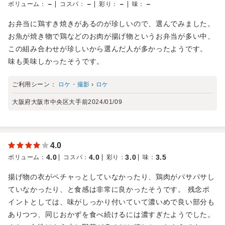
－
－
－
－
ボリューム
：
コスパ
：
彩り
：
味
：
お弁当に鶏すき焼きがあるのが珍しいので、選んでみました。
お魚が焼き物で鶏などのお肉が揚げ物というお弁当が多い中、
この組み合わせが珍しいから選んだ人が多かったようです。
味も美味しかったそうです。
ご利用シーン：
ロケ・撮影
›
ロケ
大阪府大阪市中央区大手前
2024/01/09
4.0
4.0
4.0
3.0
3.5
ボリューム
：
コスパ
：
彩り
：
味
：
揚げ物の衣がペチャっとしていなかったり、鶏肉がパサパサし
ていなかったり、と食感は非常に良かったそうです。 残念ポ
イントとしては、味がしっかり付いていて濃いめで良い部分も
ありつつ、同じおかずを食べ続けるには濃すぎたようでした。