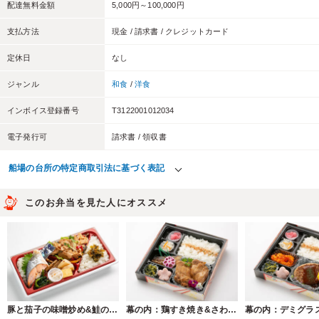
配達無料金額
5,000円～100,000円
支払方法
現金 / 請求書 / クレジットカード
定休日
なし
ジャンル
和食
/
洋食
インボイス登録番号
T3122001012034
電子発行可
請求書 / 領収書
船場の台所の特定商取引法に基づく表記
このお弁当を見た人にオススメ
豚と茄子の味噌炒め&鮭の塩焼き
幕の内：鶏すき焼き&さわら西京焼き[630]