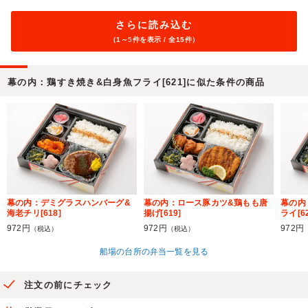
さらに読み込む
（1～
5
件を表示 / 全15件）
幕の内：鶏すき焼き&白身魚フライ[621]に似た条件の商品
幕の内：デミグラスハンバーグ&
幕の内：ロース豚カツ&鶏もも唐
幕の内
海老チリ[618]
揚げ[619]
ライ[62
972円
972円
972円
（税込）
（税込）
船場の台所の弁当一覧を見る
注文の前にチェック