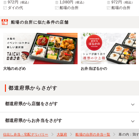
972円
1,080円
972円
（税込）
（税込）
（税込）
ダイの代
船場の台所
船場の台所
船場の台所に似た条件の店舗
大地のめざめ
お弁当ぼるかの
都道府県からさがす
都道府県から店舗をさがす
都道府県からお弁当をさがす
仕出し弁当・宅配デリバリー
大阪府
船場の台所の弁当一覧
幕の内：鶏す